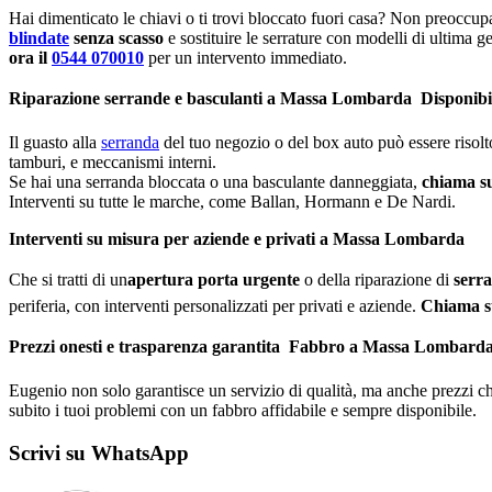
Hai dimenticato le chiavi o ti trovi bloccato fuori casa? Non preoccup
blindate
senza scasso
e sostituire le serrature con modelli di ultima g
ora il
0544 070010
per un intervento immediato.
Riparazione serrande e basculanti a Massa Lombarda  Disponibi
Il guasto alla
serranda
del tuo negozio o del box auto può essere risol
tamburi, e meccanismi interni.
Se hai una serranda bloccata o una basculante danneggiata,
chiama su
Interventi su tutte le marche, come Ballan, Hormann e De Nardi.
Interventi su misura per aziende e privati a Massa Lombarda
Che si tratti di un
apertura porta urgente
o della riparazione di
serra
periferia, con interventi personalizzati per privati e aziende.
Chiama s
Prezzi onesti e trasparenza garantita  Fabbro a Massa Lombard
Eugenio non solo garantisce un servizio di qualità, ma anche prezzi chi
subito i tuoi problemi con un fabbro affidabile e sempre disponibile.
Scrivi su WhatsApp