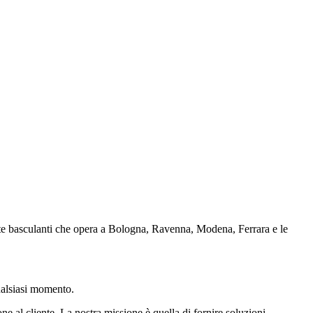
porte basculanti che opera a Bologna, Ravenna, Modena, Ferrara e le
qualsiasi momento.
ne al cliente. La nostra missione è quella di fornire soluzioni