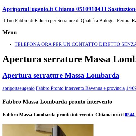
Vai
ApriportaEugenio.it Chiama 0510910433 Sostituzione
al
contenuto
il Tuo Fabbro di Fiducia per Serrature di Qualità a Bologna Ferrara 
Menu
TELEFONA ORA PER UN CONTATTO DIRETTO SENZA 
Apertura serrature Massa Lom
Apertura serrature Massa Lombarda
apriportaeugenio
Fabbro Pronto Intervento Ravenna e provincia
14/0
Fabbro Massa Lombarda pronto intervento
Fabbro Massa Lombarda pronto intervento  Chiama ora il
0544