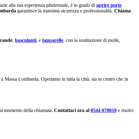
azie alla sua esperienza pluriennale, è in grado di
aprire porte
ombarda
garantisce la massima sicurezza e professionalità.
Chiama
rrande
,
basculanti
, e
tapparelle
, con la sostituzione di molle,
o a Massa Lombarda. Operiamo in tutta la città, sia in centro che in
ui al momento della chiamata.
Contattaci ora al
0544 070010
e risolvi