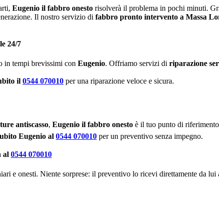
arti,
Eugenio il fabbro onesto
risolverà il problema in pochi minuti. Gr
enerazione. Il nostro servizio di
fabbro pronto intervento a Massa L
le 24/7
to in tempi brevissimi con
Eugenio
. Offriamo servizi di
riparazione se
bito il
0544 070010
per una riparazione veloce e sicura.
ture antiscasso
,
Eugenio il fabbro onesto
è il tuo punto di riferiment
ubito Eugenio al
0544 070010
per un preventivo senza impegno.
a al
0544 070010
ari e onesti. Niente sorprese: il preventivo lo ricevi direttamente da l