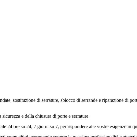
indate, sostituzione di serrature, sblocco di serrande e riparazione di 
 sicurezza e della chiusura di porte e serrature.
ile 24 ore su 24, 7 giorni su 7, per rispondere alle vostre esigenze in 
rezzi competitivi, garantendo sempre la massima professionalità e attenzio