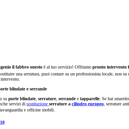
genio il fabbro onesto
è al tuo servizio! Offriamo
pronto intervento
stituire una serratura, puoi contare su un professionista locale, non su u
 intervento.
rte blindate e serrande
do su
porte blindate
,
serrature
,
serrande
e
tapparelle
. Se hai smarrito
nche servizi di
sostituzione
serrature a
cilindro europeo
, serrature an
lavanguardia e officine mobili.
010