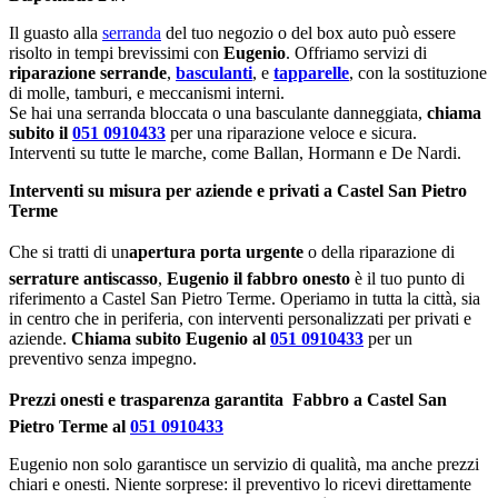
Il guasto alla
serranda
del tuo negozio o del box auto può essere
risolto in tempi brevissimi con
Eugenio
. Offriamo servizi di
riparazione serrande
,
basculanti
, e
tapparelle
, con la sostituzione
di molle, tamburi, e meccanismi interni.
Se hai una serranda bloccata o una basculante danneggiata,
chiama
subito il
051 0910433
per una riparazione veloce e sicura.
Interventi su tutte le marche, come Ballan, Hormann e De Nardi.
Interventi su misura per aziende e privati a Castel San Pietro
Terme
Che si tratti di un
apertura porta urgente
o della riparazione di
serrature antiscasso
,
Eugenio il fabbro onesto
è il tuo punto di
riferimento a Castel San Pietro Terme. Operiamo in tutta la città, sia
in centro che in periferia, con interventi personalizzati per privati e
aziende.
Chiama subito Eugenio al
051 0910433
per un
preventivo senza impegno.
Prezzi onesti e trasparenza garantita  Fabbro a Castel San
Pietro Terme al
051 0910433
Eugenio non solo garantisce un servizio di qualità, ma anche prezzi
chiari e onesti. Niente sorprese: il preventivo lo ricevi direttamente