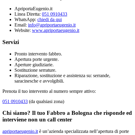
ApriportaEugenio.it
Linea Diretta:
051 0910433
WhatsApp:
chiedi da qui
Email:
info@apriportaeugenio.it
Website:
www.apriportaeugenio.it
Servizi
Pronto intervento fabbro.
Apertura porte urgente.
Aperture giudiziarie.
Sostituzione serrature.
Riparazione, sostituzione e assistenza su: serrande,
saracinesche e avvolgibili.
Prenota il tuo intervento al numero sempre attivo:
051 0910433
(da qualsiasi zona)
Chi siamo? Il tuo Fabbro a Bologna che risponde ed
interviene non un call center
apriportaeugenio.it
è un’azienda specializzata nell’apertura di porte