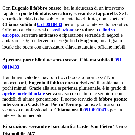
Con
Eugenio il fabbro onesto
, hai la sicurezza di un intervento
rapido su
porte blindate
,
serrature
,
serrande
e
tapparelle
. Se hai
smarrito le chiavi o hai subito un tentativo di furto, non aspettare!
Chiama subito il
051 0910433
per un pronto intervento risolutivo.
Offriamo anche servizi di
sostituzione
serrature a
cilindro
europeo
, serrature antiscasso e riparazione serrande di negozi e
abitazioni. Ogni intervento è eseguito da
Eugenio
, un artigiano
locale che opera con attrezzature allavanguardia e officine mobili.
Apertura porte blindate senza scasso  Chiama subito il
051
0910433
Hai dimenticato le chiavi o ti trovi bloccato fuori casa? Non
preoccuparti,
Eugenio il fabbro onesto
risolverà il problema in
pochi minuti. Grazie alla sua esperienza pluriennale, è in grado di
aprire porte blindate
senza scasso
e sostituire le serrature con
modelli di ultima generazione. Il nostro servizio di
fabbro pronto
intervento a Castel San Pietro Terme
garantisce la massima
sicurezza e professionalità.
Chiama ora il
051 0910433
per un
intervento immediato.
Riparazione serrande e basculanti a Castel San Pietro Terme 
Disponibile 24/7