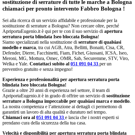
sostituzione di serrature di tutte le marche a Bologna
chiamaci per pronto intervento
Fabbro Bologna
!
Sei alla ricerca di un servizio affidabile e professionale per la
sostituzione di serrature a Bologna? Non cercare oltre, perché
ApriportaEugenio.it è qui per te con il suo servizio di
apertura
serratura porta blindata Iseo bloccata Bologna
!
Siamo specializzati nella sostituzione di
serrature di qualsiasi
modello e marca
, tra cui AGB, Atra, Bellitti, Bonaiti, Cisa, CR,
Defender, Dierre, Facchinetti, Fiam, Fichet, Giussani, ICSA, Iseo,
Meroni, MG, Mottura, Omec, OMR, Sab, Securemme, STV, Viro,
Welka e Yale.
Contattaci subito al
051 091 04 33
per un
preventivo gratuito e senza impegno!
Esperienza e professionalità per apertura serratura porta
blindata Iseo bloccata Bologna!
Grazie a oltre 20 anni di esperienza nel settore, il team di
ApriportaEugenio.it è in grado di offrire un servizio di
sostituzione
serrature a Bologna impeccabile per qualsiasi marca e modello
.
La nostra competenza e l’attenzione ai dettagli ci permettono di
garantirti un lavoro di alta qualità e duraturo nel tempo.
Chiamaci ora al
051 091 04 33
e lascia che i nostri esperti si
prendano cura della sicurezza della tua casa.
Velocità e disponibilità per apertura serratura porta blindata