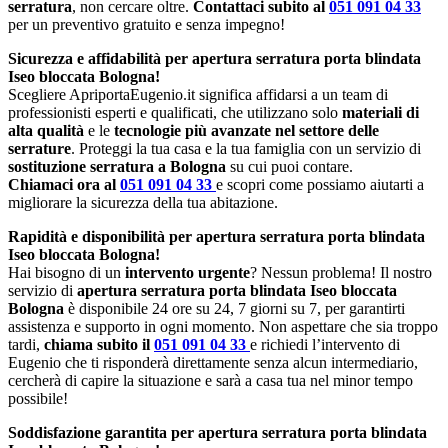
serratura
, non cercare oltre.
Contattaci subito al
051 091 04 33
per un preventivo gratuito e senza impegno!
Sicurezza e affidabilità per apertura serratura porta blindata
Iseo bloccata Bologna!
Scegliere ApriportaEugenio.it significa affidarsi a un team di
professionisti esperti e qualificati, che utilizzano solo
materiali di
alta qualità
e le
tecnologie più avanzate nel settore delle
serrature
. Proteggi la tua casa e la tua famiglia con un servizio di
sostituzione serratura a Bologna
su cui puoi contare.
Chiamaci ora al
051 091 04 33
e scopri come possiamo aiutarti a
migliorare la sicurezza della tua abitazione.
Rapidità e disponibilità per apertura serratura porta blindata
Iseo bloccata Bologna!
Hai bisogno di un
intervento urgente
? Nessun problema! Il nostro
servizio di
apertura serratura porta blindata Iseo bloccata
Bologna
è disponibile 24 ore su 24, 7 giorni su 7, per garantirti
assistenza e supporto in ogni momento. Non aspettare che sia troppo
tardi,
chiama subito il
051 091 04 33
e richiedi l’intervento di
Eugenio che ti risponderà direttamente senza alcun intermediario,
cercherà di capire la situazione e sarà a casa tua nel minor tempo
possibile!
Soddisfazione garantita per apertura serratura porta blindata