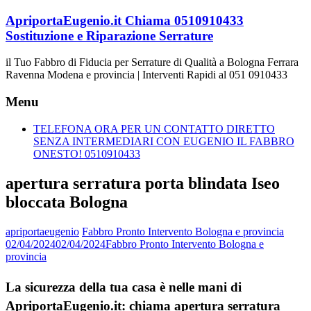
Vai
ApriportaEugenio.it Chiama 0510910433
al
Sostituzione e Riparazione Serrature
contenuto
il Tuo Fabbro di Fiducia per Serrature di Qualità a Bologna Ferrara
Ravenna Modena e provincia | Interventi Rapidi al 051 0910433
Menu
TELEFONA ORA PER UN CONTATTO DIRETTO
SENZA INTERMEDIARI CON EUGENIO IL FABBRO
ONESTO! 0510910433
apertura serratura porta blindata Iseo
bloccata Bologna
apriportaeugenio
Fabbro Pronto Intervento Bologna e provincia
02/04/2024
02/04/2024
Fabbro Pronto Intervento Bologna e
provincia
La sicurezza della tua casa è nelle mani di
ApriportaEugenio.it: chiama apertura serratura