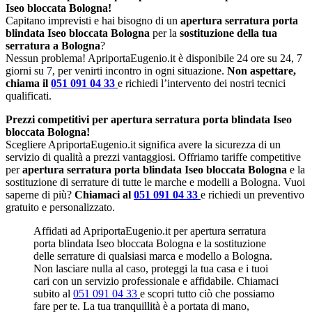
Iseo bloccata Bologna!
Capitano imprevisti e hai bisogno di un
apertura serratura porta
blindata Iseo bloccata Bologna
per la
sostituzione della tua
serratura a Bologna
?
Nessun problema! ApriportaEugenio.it è disponibile 24 ore su 24, 7
giorni su 7, per venirti incontro in ogni situazione.
Non aspettare,
chiama il
051 091 04 33
e richiedi l’intervento dei nostri tecnici
qualificati.
Prezzi competitivi per apertura serratura porta blindata Iseo
bloccata Bologna!
Scegliere ApriportaEugenio.it significa avere la sicurezza di un
servizio di qualità a prezzi vantaggiosi. Offriamo tariffe competitive
per
apertura serratura porta blindata Iseo bloccata Bologna
e la
sostituzione di serrature di tutte le marche e modelli a Bologna. Vuoi
saperne di più?
Chiamaci al
051 091 04 33
e richiedi un preventivo
gratuito e personalizzato.
Affidati ad ApriportaEugenio.it per apertura serratura
porta blindata Iseo bloccata Bologna e la sostituzione
delle serrature di qualsiasi marca e modello a Bologna.
Non lasciare nulla al caso, proteggi la tua casa e i tuoi
cari con un servizio professionale e affidabile. Chiamaci
subito al
051 091 04 33
e scopri tutto ciò che possiamo
fare per te. La tua tranquillità è a portata di mano,