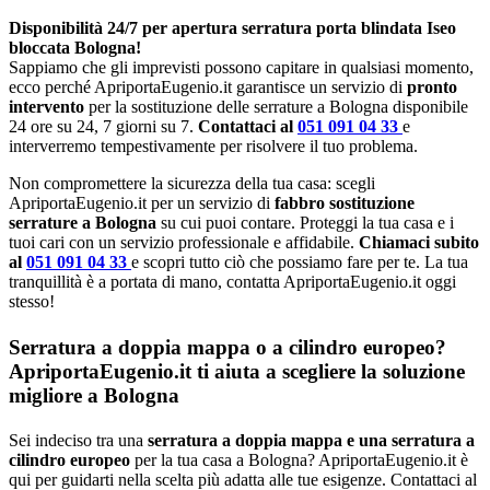
Disponibilità 24/7 per apertura serratura porta blindata Iseo
bloccata Bologna!
Sappiamo che gli imprevisti possono capitare in qualsiasi momento,
ecco perché ApriportaEugenio.it garantisce un servizio di
pronto
intervento
per la sostituzione delle serrature a Bologna disponibile
24 ore su 24, 7 giorni su 7.
Contattaci al
051 091 04 33
e
interverremo tempestivamente per risolvere il tuo problema.
Non compromettere la sicurezza della tua casa: scegli
ApriportaEugenio.it per un servizio di
fabbro sostituzione
serrature a Bologna
su cui puoi contare. Proteggi la tua casa e i
tuoi cari con un servizio professionale e affidabile.
Chiamaci subito
al
051 091 04 33
e scopri tutto ciò che possiamo fare per te. La tua
tranquillità è a portata di mano, contatta ApriportaEugenio.it oggi
stesso!
Serratura a doppia mappa o a cilindro europeo?
ApriportaEugenio.it ti aiuta a scegliere la soluzione
migliore a Bologna
Sei indeciso tra una
serratura a doppia mappa e una serratura a
cilindro europeo
per la tua casa a Bologna? ApriportaEugenio.it è
qui per guidarti nella scelta più adatta alle tue esigenze. Contattaci al