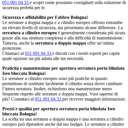
051 091 04 33
e scopri come possiamo consigliarti sulla soluzione di
sicurezza perfetta per te.
Sicurezza e affidabilità per Fabbro Bologna!
Le serrature a doppia mappa e a cilindro europeo offrono entrambe
un elevato livello di sicurezza, ma presentano alcune differenze. La
serratura a cilindro europeo
è generalmente considerata più sicura
grazie alla sua struttura complessa e alla difficoltà di manomissione.
Tuttavia, anche la
serratura a doppia mappa
offre un’ottima
protezione.
Chiamaci al
051 091 04 33
e discuti con i nostri esperti per capire
quale opzione sia più adatta alle tue necessità.
Praticità e manutenzione per apertura serratura porta blindata
Iseo bloccata Bologna!
Le serrature a cilindro europeo sono più pratiche in quanto
permettono di sostituire facilmente il cilindro senza dover cambiare
l’intera serratura. Inoltre, richiedono una manutenzione meno
frequente rispetto alle serrature a doppia mappa. Vuoi saperne di
più? Contattaci al
051 091 04 33
per ricevere maggiori informazioni.
Prezzi e qualità per apertura serratura porta blindata Iseo
bloccata Bologna!
La scelta tra una serratura a doppia mappa e una serratura a cilindro
europeo può dipendere anche dal tuo budget. Le serrature a cilindro