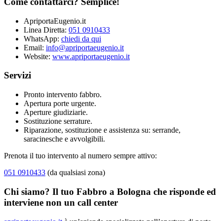
Come contattarci? Semplice!
ApriportaEugenio.it
Linea Diretta:
051 0910433
WhatsApp:
chiedi da qui
Email:
info@apriportaeugenio.it
Website:
www.apriportaeugenio.it
Servizi
Pronto intervento fabbro.
Apertura porte urgente.
Aperture giudiziarie.
Sostituzione serrature.
Riparazione, sostituzione e assistenza su: serrande,
saracinesche e avvolgibili.
Prenota il tuo intervento al numero sempre attivo:
051 0910433
(da qualsiasi zona)
Chi siamo? Il tuo Fabbro a Bologna che risponde ed
interviene non un call center