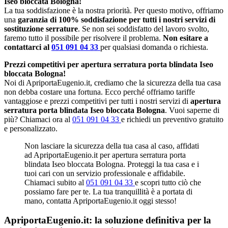
Iseo bloccata Bologna!
La tua soddisfazione è la nostra priorità. Per questo motivo, offriamo
una
garanzia di 100% soddisfazione per tutti i nostri servizi di
sostituzione serrature
. Se non sei soddisfatto del lavoro svolto,
faremo tutto il possibile per risolvere il problema.
Non esitare a
contattarci al
051 091 04 33
per qualsiasi domanda o richiesta.
Prezzi competitivi per apertura serratura porta blindata Iseo
bloccata Bologna!
Noi di ApriportaEugenio.it, crediamo che la sicurezza della tua casa
non debba costare una fortuna. Ecco perché offriamo tariffe
vantaggiose e prezzi competitivi per tutti i nostri servizi di
apertura
serratura porta blindata Iseo bloccata Bologna
. Vuoi saperne di
più? Chiamaci ora al
051 091 04 33
e richiedi un preventivo gratuito
e personalizzato.
Non lasciare la sicurezza della tua casa al caso, affidati
ad ApriportaEugenio.it per apertura serratura porta
blindata Iseo bloccata Bologna. Proteggi la tua casa e i
tuoi cari con un servizio professionale e affidabile.
Chiamaci subito al
051 091 04 33
e scopri tutto ciò che
possiamo fare per te. La tua tranquillità è a portata di
mano, contatta ApriportaEugenio.it oggi stesso!
ApriportaEugenio.it: la soluzione definitiva per la