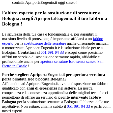
contatta ApriportaEugenio.it oggi stesso!
Fabbro esperto per la sostituzione di serrature a
Bologna: scegli ApriportaEugenio.it il tuo fabbro a
Bologna !
La sicurezza della tua casa è fondamentale e, per garantirti il
massimo livello di protezione, è importante affidarsi a un
fabbro
esperto
per la
sostituzione delle serrature
anche di serrande manuali
o motorizzate. ApriportaEugenio.it è la soluzione ideale per te a
Bologna.
Contattaci al
051 091 04 33
e scopri come possiamo
offrirti un servizio di sostituzione serrature rapido, affidabile e
professionale anche per
apertura serrature Iseo senza scasso San
Pietro in Casale
!
Perché scegliere ApriportaEugenio.it per apertura serratura
porta blindata Iseo bloccata Bologna?
Affidandoti ad ApriportaEugenio.it, avrai a disposizione un fabbro
qualificato con
anni di esperienza nel settore
. La nostra
competenza e la conoscenza approfondita delle migliori tecniche ci
permettono di offrire un servizio di
pronto intervento fabbro
Bologna
per la sostituzione serrature a Bologna all’altezza delle tue
aspettative. Non esitare, chiama subito il
051 091 04 33
e parla con i
nostri esperti.