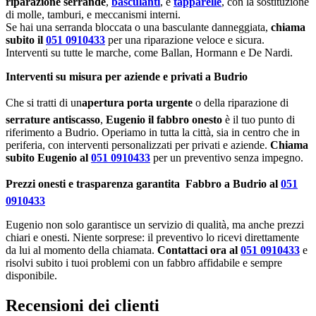
riparazione serrande
,
basculanti
, e
tapparelle
, con la sostituzione
di molle, tamburi, e meccanismi interni.
Se hai una serranda bloccata o una basculante danneggiata,
chiama
subito il
051 0910433
per una riparazione veloce e sicura.
Interventi su tutte le marche, come Ballan, Hormann e De Nardi.
Interventi su misura per aziende e privati a Budrio
Che si tratti di un
apertura porta urgente
o della riparazione di
serrature antiscasso
,
Eugenio il fabbro onesto
è il tuo punto di
riferimento a Budrio. Operiamo in tutta la città, sia in centro che in
periferia, con interventi personalizzati per privati e aziende.
Chiama
subito Eugenio al
051 0910433
per un preventivo senza impegno.
Prezzi onesti e trasparenza garantita  Fabbro a Budrio al
051
0910433
Eugenio non solo garantisce un servizio di qualità, ma anche prezzi
chiari e onesti. Niente sorprese: il preventivo lo ricevi direttamente
da lui al momento della chiamata.
Contattaci ora al
051 0910433
e
risolvi subito i tuoi problemi con un fabbro affidabile e sempre
disponibile.
Recensioni dei clienti