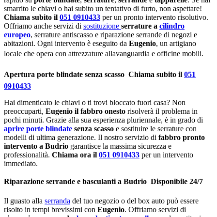
smarrito le chiavi o hai subito un tentativo di furto, non aspettare!
Chiama subito il
051 0910433
per un pronto intervento risolutivo.
Offriamo anche servizi di
sostituzione
serrature a
cilindro
europeo
, serrature antiscasso e riparazione serrande di negozi e
abitazioni. Ogni intervento è eseguito da
Eugenio
, un artigiano
locale che opera con attrezzature allavanguardia e officine mobili.
Apertura porte blindate senza scasso  Chiama subito il
051
0910433
Hai dimenticato le chiavi o ti trovi bloccato fuori casa? Non
preoccuparti,
Eugenio il fabbro onesto
risolverà il problema in
pochi minuti. Grazie alla sua esperienza pluriennale, è in grado di
aprire porte blindate
senza scasso
e sostituire le serrature con
modelli di ultima generazione. Il nostro servizio di
fabbro pronto
intervento a Budrio
garantisce la massima sicurezza e
professionalità.
Chiama ora il
051 0910433
per un intervento
immediato.
Riparazione serrande e basculanti a Budrio  Disponibile 24/7
Il guasto alla
serranda
del tuo negozio o del box auto può essere
risolto in tempi brevissimi con
Eugenio
. Offriamo servizi di