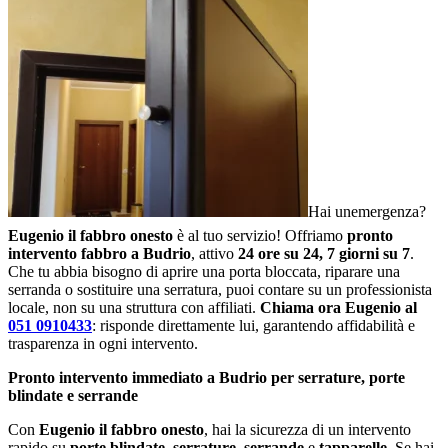
Hai unemergenza?
Eugenio il fabbro onesto
è al tuo servizio! Offriamo
pronto
intervento fabbro a Budrio
, attivo
24 ore su 24, 7 giorni su 7
.
Che tu abbia bisogno di aprire una porta bloccata, riparare una
serranda o sostituire una serratura, puoi contare su un professionista
locale, non su una struttura con affiliati.
Chiama ora Eugenio al
051 0910433
: risponde direttamente lui, garantendo affidabilità e
trasparenza in ogni intervento.
Pronto intervento immediato a Budrio per serrature, porte
blindate e serrande
Con
Eugenio il fabbro onesto
, hai la sicurezza di un intervento
rapido su
porte blindate
,
serrature
,
serrande
e
tapparelle
. Se hai