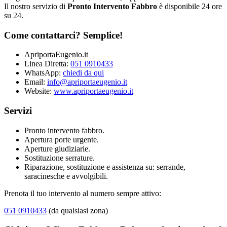
Il nostro servizio di
Pronto Intervento Fabbro
è disponibile 24 ore
su 24.
Come contattarci? Semplice!
ApriportaEugenio.it
Linea Diretta:
051 0910433
WhatsApp:
chiedi da qui
Email:
info@apriportaeugenio.it
Website:
www.apriportaeugenio.it
Servizi
Pronto intervento fabbro.
Apertura porte urgente.
Aperture giudiziarie.
Sostituzione serrature.
Riparazione, sostituzione e assistenza su: serrande,
saracinesche e avvolgibili.
Prenota il tuo intervento al numero sempre attivo:
051 0910433
(da qualsiasi zona)