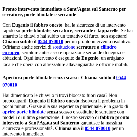
Pronto intervento immediato a Sant’Agata sul Santerno per
serrature, porte blindate e serrande
Con
Eugenio il fabbro onesto
, hai la sicurezza di un intervento
rapido su
porte blindate
,
serrature
,
serrande
e
tapparelle
. Se hai
smarrito le chiavi o hai subito un tentativo di furto, non aspettare!
Chiama subito il
0544 070010
per un pronto intervento risolutivo.
Offriamo anche servizi di
sostituzione
serrature a
cilindro
europeo
, serrature antiscasso e riparazione serrande di negozi e
abitazioni. Ogni intervento è eseguito da
Eugenio
, un artigiano
locale che opera con attrezzature allavanguardia e officine mobili.
Apertura porte blindate senza scasso  Chiama subito il
0544
070010
Hai dimenticato le chiavi o ti trovi bloccato fuori casa? Non
preoccuparti,
Eugenio il fabbro onesto
risolverà il problema in
pochi minuti. Grazie alla sua esperienza pluriennale, è in grado di
aprire porte blindate
senza scasso
e sostituire le serrature con
modelli di ultima generazione. Il nostro servizio di
fabbro pronto
intervento a Sant’Agata sul Santerno
garantisce la massima
sicurezza e professionalità.
Chiama ora il
0544 070010
per un
intervento immediato.