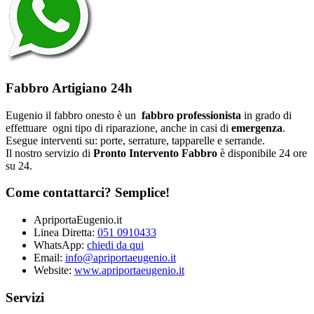
Fabbro Artigiano 24h
Eugenio il fabbro onesto è un
fabbro professionista
in grado di
effettuare ogni tipo di riparazione, anche in casi di
emergenza
.
Esegue interventi su: porte, serrature, tapparelle e serrande.
Il nostro servizio di
Pronto Intervento Fabbro
è disponibile 24 ore
su 24.
Come contattarci? Semplice!
ApriportaEugenio.it
Linea Diretta:
051 0910433
WhatsApp:
chiedi da qui
Email:
info@apriportaeugenio.it
Website:
www.apriportaeugenio.it
Servizi