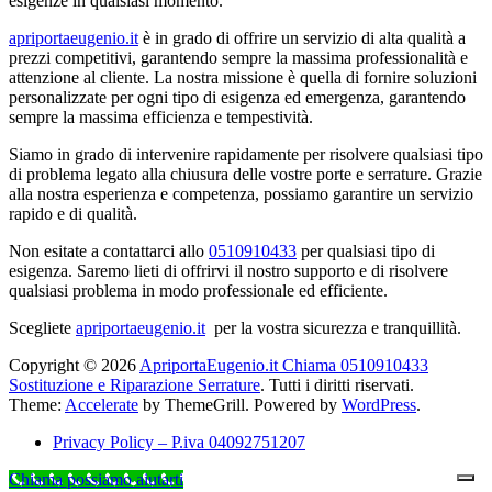
esigenze in qualsiasi momento.
apriportaeugenio.it
è in grado di offrire un servizio di alta qualità a
prezzi competitivi, garantendo sempre la massima professionalità e
attenzione al cliente. La nostra missione è quella di fornire soluzioni
personalizzate per ogni tipo di esigenza ed emergenza, garantendo
sempre la massima efficienza e tempestività.
Siamo in grado di intervenire rapidamente per risolvere qualsiasi tipo
di problema legato alla chiusura delle vostre porte e serrature. Grazie
alla nostra esperienza e competenza, possiamo garantire un servizio
rapido e di qualità.
Non esitate a contattarci allo
0510910433
per qualsiasi tipo di
esigenza. Saremo lieti di offrirvi il nostro supporto e di risolvere
qualsiasi problema in modo professionale ed efficiente.
Scegliete
apriportaeugenio.it
per la vostra sicurezza e tranquillità.
Copyright © 2026
ApriportaEugenio.it Chiama 0510910433
Sostituzione e Riparazione Serrature
. Tutti i diritti riservati.
Theme:
Accelerate
by ThemeGrill. Powered by
WordPress
.
Privacy Policy – P.iva 04092751207
Chiama possiamo aiutarti