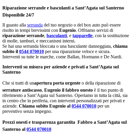
Riparazione serrande e basculanti a Sant’Agata sul Santerno 
Disponibile 24/7
Il guasto alla
serranda
del tuo negozio o del box auto può essere
risolto in tempi brevissimi con
Eugenio
. Offriamo servizi di
riparazione serrande
,
basculanti
, e
tapparelle
, con la sostituzione
di molle, tamburi, e meccanismi interni.
Se hai una serranda bloccata o una basculante danneggiata,
chiama
subito il
0544 070010
per una riparazione veloce e sicura.
Interventi su tutte le marche, come Ballan, Hormann e De Nardi.
Interventi su misura per aziende e privati a Sant’Agata sul
Santerno
Che si tratti di un
apertura porta urgente
o della riparazione di
serrature antiscasso
,
Eugenio il fabbro onesto
è il tuo punto di
riferimento a Sant’Agata sul Santerno. Operiamo in tutta la città, sia
in centro che in periferia, con interventi personalizzati per privati e
aziende.
Chiama subito Eugenio al
0544 070010
per un
preventivo senza impegno.
Prezzi onesti e trasparenza garantita  Fabbro a Sant’Agata sul
Santerno al
0544 070010