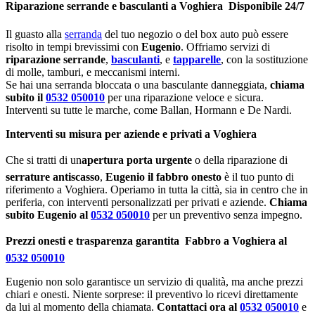
Riparazione serrande e basculanti a Voghiera  Disponibile 24/7
Il guasto alla
serranda
del tuo negozio o del box auto può essere
risolto in tempi brevissimi con
Eugenio
. Offriamo servizi di
riparazione serrande
,
basculanti
, e
tapparelle
, con la sostituzione
di molle, tamburi, e meccanismi interni.
Se hai una serranda bloccata o una basculante danneggiata,
chiama
subito il
0532 050010
per una riparazione veloce e sicura.
Interventi su tutte le marche, come Ballan, Hormann e De Nardi.
Interventi su misura per aziende e privati a Voghiera
Che si tratti di un
apertura porta urgente
o della riparazione di
serrature antiscasso
,
Eugenio il fabbro onesto
è il tuo punto di
riferimento a Voghiera. Operiamo in tutta la città, sia in centro che in
periferia, con interventi personalizzati per privati e aziende.
Chiama
subito Eugenio al
0532 050010
per un preventivo senza impegno.
Prezzi onesti e trasparenza garantita  Fabbro a Voghiera al
0532 050010
Eugenio non solo garantisce un servizio di qualità, ma anche prezzi
chiari e onesti. Niente sorprese: il preventivo lo ricevi direttamente
da lui al momento della chiamata.
Contattaci ora al
0532 050010
e