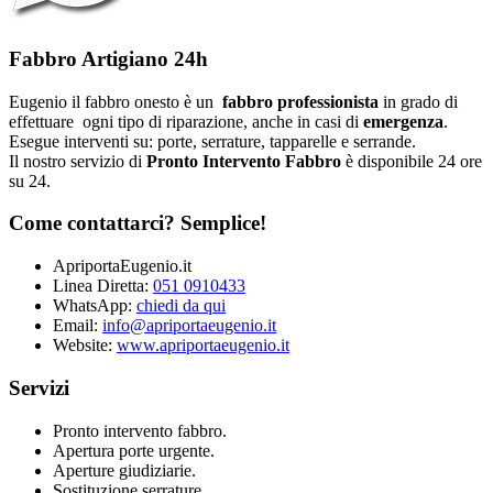
Fabbro Artigiano 24h
Eugenio il fabbro onesto è un
fabbro professionista
in grado di
effettuare ogni tipo di riparazione, anche in casi di
emergenza
.
Esegue interventi su: porte, serrature, tapparelle e serrande.
Il nostro servizio di
Pronto Intervento Fabbro
è disponibile 24 ore
su 24.
Come contattarci? Semplice!
ApriportaEugenio.it
Linea Diretta:
051 0910433
WhatsApp:
chiedi da qui
Email:
info@apriportaeugenio.it
Website:
www.apriportaeugenio.it
Servizi
Pronto intervento fabbro.
Apertura porte urgente.
Aperture giudiziarie.
Sostituzione serrature.