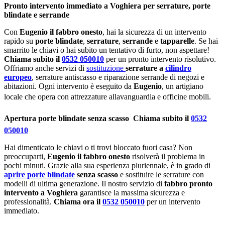
Pronto intervento immediato a Voghiera per serrature, porte
blindate e serrande
Con
Eugenio il fabbro onesto
, hai la sicurezza di un intervento
rapido su
porte blindate
,
serrature
,
serrande
e
tapparelle
. Se hai
smarrito le chiavi o hai subito un tentativo di furto, non aspettare!
Chiama subito il
0532 050010
per un pronto intervento risolutivo.
Offriamo anche servizi di
sostituzione
serrature a
cilindro
europeo
, serrature antiscasso e riparazione serrande di negozi e
abitazioni. Ogni intervento è eseguito da
Eugenio
, un artigiano
locale che opera con attrezzature allavanguardia e officine mobili.
Apertura porte blindate senza scasso  Chiama subito il
0532
050010
Hai dimenticato le chiavi o ti trovi bloccato fuori casa? Non
preoccuparti,
Eugenio il fabbro onesto
risolverà il problema in
pochi minuti. Grazie alla sua esperienza pluriennale, è in grado di
aprire porte blindate
senza scasso
e sostituire le serrature con
modelli di ultima generazione. Il nostro servizio di
fabbro pronto
intervento a Voghiera
garantisce la massima sicurezza e
professionalità.
Chiama ora il
0532 050010
per un intervento
immediato.