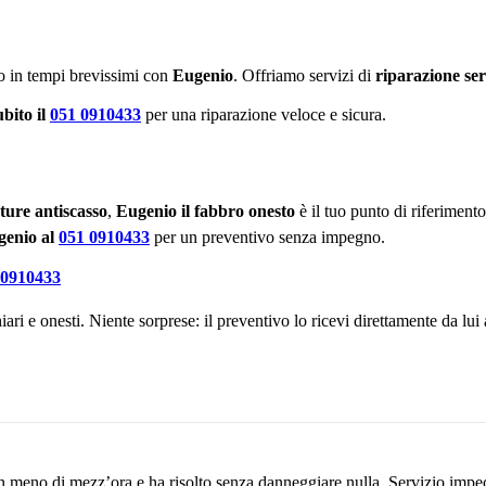
to in tempi brevissimi con
Eugenio
. Offriamo servizi di
riparazione se
bito il
051 0910433
per una riparazione veloce e sicura.
ture antiscasso
,
Eugenio il fabbro onesto
è il tuo punto di riferimento
genio al
051 0910433
per un preventivo senza impegno.
 0910433
ari e onesti. Niente sorprese: il preventivo lo ricevi direttamente da l
n meno di mezz’ora e ha risolto senza danneggiare nulla. Servizio impe