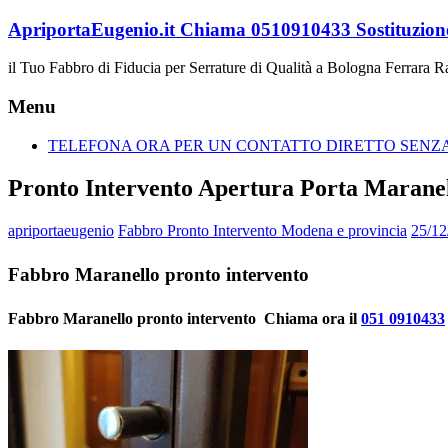
Vai
ApriportaEugenio.it Chiama 0510910433 Sostituzione
al
contenuto
il Tuo Fabbro di Fiducia per Serrature di Qualità a Bologna Ferrara 
Menu
TELEFONA ORA PER UN CONTATTO DIRETTO SENZA 
Pronto Intervento Apertura Porta Marane
apriportaeugenio
Fabbro Pronto Intervento Modena e provincia
25/12
Fabbro Maranello pronto intervento
Fabbro Maranello pronto intervento  Chiama ora il
051 0910433