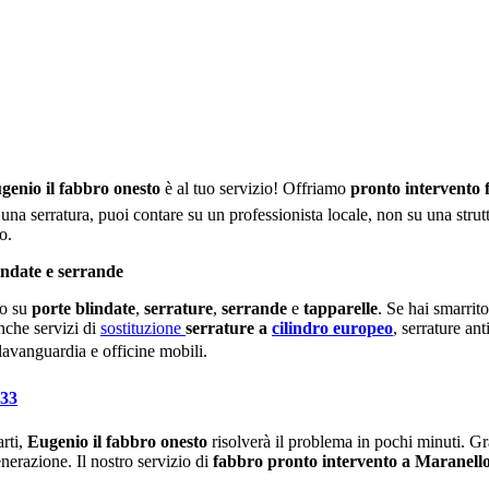
genio il fabbro onesto
è al tuo servizio! Offriamo
pronto intervento
una serratura, puoi contare su un professionista locale, non su una strutt
o.
indate e serrande
do su
porte blindate
,
serrature
,
serrande
e
tapparelle
. Se hai smarrito
nche servizi di
sostituzione
serrature a
cilindro europeo
, serrature an
lavanguardia e officine mobili.
433
arti,
Eugenio il fabbro onesto
risolverà il problema in pochi minuti. Gr
enerazione. Il nostro servizio di
fabbro pronto intervento a Maranell