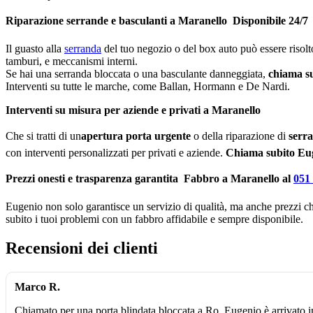
Riparazione serrande e basculanti a Maranello  Disponibile 24/7
Il guasto alla
serranda
del tuo negozio o del box auto può essere risol
tamburi, e meccanismi interni.
Se hai una serranda bloccata o una basculante danneggiata,
chiama su
Interventi su tutte le marche, come Ballan, Hormann e De Nardi.
Interventi su misura per aziende e privati a Maranello
Che si tratti di un
apertura porta urgente
o della riparazione di
serra
con interventi personalizzati per privati e aziende.
Chiama subito Eu
Prezzi onesti e trasparenza garantita  Fabbro a Maranello al
051
Eugenio non solo garantisce un servizio di qualità, ma anche prezzi chi
subito i tuoi problemi con un fabbro affidabile e sempre disponibile.
Recensioni dei clienti
Marco R.
Chiamato per una porta blindata bloccata a Ro, Eugenio è arrivato i