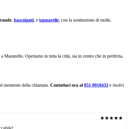
rrande
,
basculanti
, e
tapparelle
, con la sostituzione di molle,
 a Maranello. Operiamo in tutta la città, sia in centro che in periferia,
ui al momento della chiamata.
Contattaci ora al
051 0910433
e risolvi
★★★★★
ccabile!