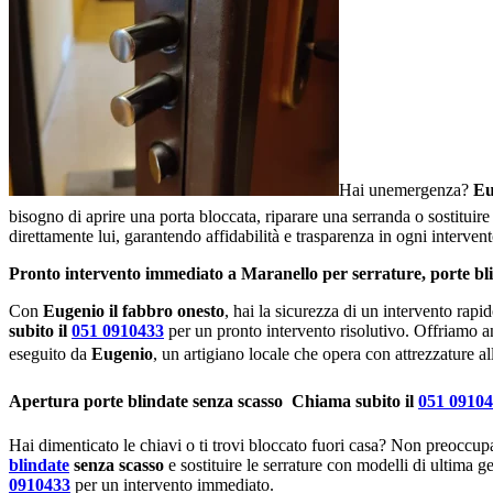
Hai unemergenza?
Eu
bisogno di aprire una porta bloccata, riparare una serranda o sostituire 
direttamente lui, garantendo affidabilità e trasparenza in ogni intervent
Pronto intervento immediato a Maranello per serrature, porte bl
Con
Eugenio il fabbro onesto
, hai la sicurezza di un intervento rapi
subito il
051 0910433
per un pronto intervento risolutivo. Offriamo a
eseguito da
Eugenio
, un artigiano locale che opera con attrezzature al
Apertura porte blindate senza scasso  Chiama subito il
051 0910
Hai dimenticato le chiavi o ti trovi bloccato fuori casa? Non preoccup
blindate
senza scasso
e sostituire le serrature con modelli di ultima g
0910433
per un intervento immediato.