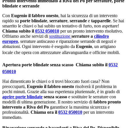
Pronto intervento immediato a Riva del Po per serrature, porte
blindate e serrande
Con
Eugenio il fabbro onesto
, hai la sicurezza di un intervento
rapido su
porte blindate
,
serrature
,
serrande
e
tapparelle
. Se hai
smarrito le chiavi o hai subito un tentativo di furto, non aspettare!
Chiama subito il
0532 050010
per un pronto intervento risolutivo.
Offriamo anche servizi di
sostituzione
serrature a
cilindro
europeo
, serrature antiscasso e riparazione serrande di negozi e
abitazioni. Ogni intervento è eseguito da
Eugenio
, un artigiano
locale che opera con attrezzature allavanguardia e officine mobili.
Apertura porte blindate senza scasso  Chiama subito il
0532
050010
Hai dimenticato le chiavi o ti trovi bloccato fuori casa? Non
preoccuparti,
Eugenio il fabbro onesto
risolverà il problema in
pochi minuti. Grazie alla sua esperienza pluriennale, è in grado di
aprire porte blindate
senza scasso
e sostituire le serrature con
modelli di ultima generazione. Il nostro servizio di
fabbro pronto
intervento a Riva del Po
garantisce la massima sicurezza e
professionalità.
Chiama ora il
0532 050010
per un intervento
immediato.
Riparazione serrande e basculanti a Riva del Po  Disponibile