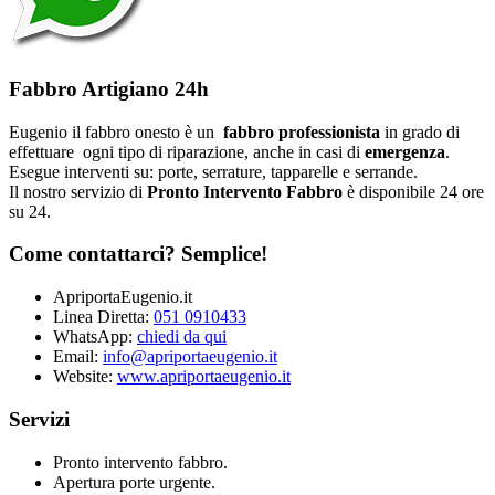
Fabbro Artigiano 24h
Eugenio il fabbro onesto è un
fabbro professionista
in grado di
effettuare ogni tipo di riparazione, anche in casi di
emergenza
.
Esegue interventi su: porte, serrature, tapparelle e serrande.
Il nostro servizio di
Pronto Intervento Fabbro
è disponibile 24 ore
su 24.
Come contattarci? Semplice!
ApriportaEugenio.it
Linea Diretta:
051 0910433
WhatsApp:
chiedi da qui
Email:
info@apriportaeugenio.it
Website:
www.apriportaeugenio.it
Servizi
Pronto intervento fabbro.
Apertura porte urgente.