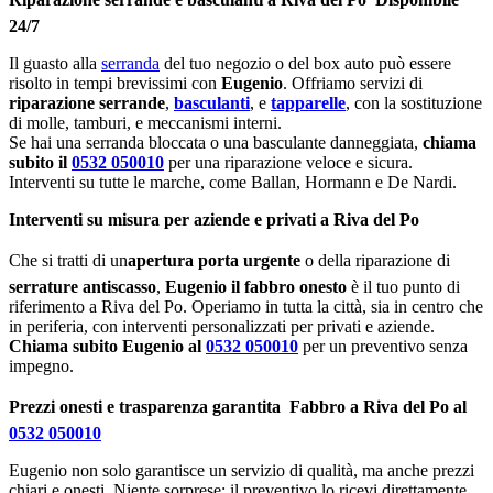
24/7
Il guasto alla
serranda
del tuo negozio o del box auto può essere
risolto in tempi brevissimi con
Eugenio
. Offriamo servizi di
riparazione serrande
,
basculanti
, e
tapparelle
, con la sostituzione
di molle, tamburi, e meccanismi interni.
Se hai una serranda bloccata o una basculante danneggiata,
chiama
subito il
0532 050010
per una riparazione veloce e sicura.
Interventi su tutte le marche, come Ballan, Hormann e De Nardi.
Interventi su misura per aziende e privati a Riva del Po
Che si tratti di un
apertura porta urgente
o della riparazione di
serrature antiscasso
,
Eugenio il fabbro onesto
è il tuo punto di
riferimento a Riva del Po. Operiamo in tutta la città, sia in centro che
in periferia, con interventi personalizzati per privati e aziende.
Chiama subito Eugenio al
0532 050010
per un preventivo senza
impegno.
Prezzi onesti e trasparenza garantita  Fabbro a Riva del Po al
0532 050010
Eugenio non solo garantisce un servizio di qualità, ma anche prezzi
chiari e onesti. Niente sorprese: il preventivo lo ricevi direttamente