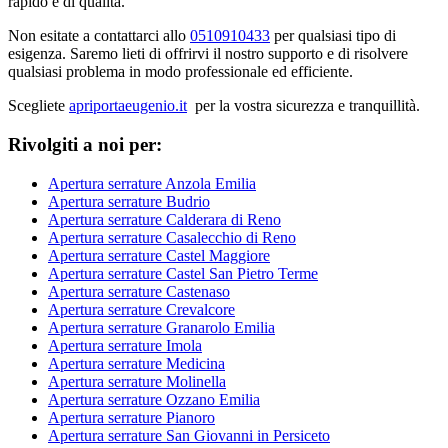
rapido e di qualità.
Non esitate a contattarci allo
0510910433
per qualsiasi tipo di
esigenza. Saremo lieti di offrirvi il nostro supporto e di risolvere
qualsiasi problema in modo professionale ed efficiente.
Scegliete
apriportaeugenio.it
per la vostra sicurezza e tranquillità.
Rivolgiti a noi per:
Apertura serrature Anzola Emilia
Apertura serrature Budrio
Apertura serrature Calderara di Reno
Apertura serrature Casalecchio di Reno
Apertura serrature Castel Maggiore
Apertura serrature Castel San Pietro Terme
Apertura serrature Castenaso
Apertura serrature Crevalcore
Apertura serrature Granarolo Emilia
Apertura serrature Imola
Apertura serrature Medicina
Apertura serrature Molinella
Apertura serrature Ozzano Emilia
Apertura serrature Pianoro
Apertura serrature San Giovanni in Persiceto