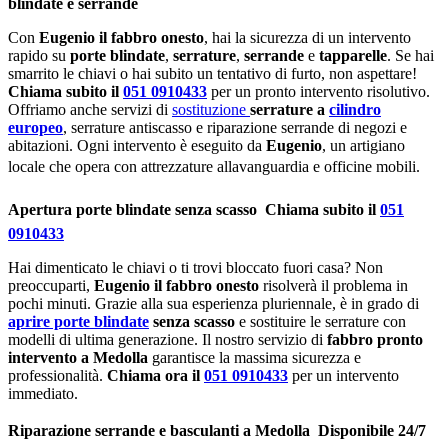
blindate e serrande
Con
Eugenio il fabbro onesto
, hai la sicurezza di un intervento
rapido su
porte blindate
,
serrature
,
serrande
e
tapparelle
. Se hai
smarrito le chiavi o hai subito un tentativo di furto, non aspettare!
Chiama subito il
051 0910433
per un pronto intervento risolutivo.
Offriamo anche servizi di
sostituzione
serrature a
cilindro
europeo
, serrature antiscasso e riparazione serrande di negozi e
abitazioni. Ogni intervento è eseguito da
Eugenio
, un artigiano
locale che opera con attrezzature allavanguardia e officine mobili.
Apertura porte blindate senza scasso  Chiama subito il
051
0910433
Hai dimenticato le chiavi o ti trovi bloccato fuori casa? Non
preoccuparti,
Eugenio il fabbro onesto
risolverà il problema in
pochi minuti. Grazie alla sua esperienza pluriennale, è in grado di
aprire porte blindate
senza scasso
e sostituire le serrature con
modelli di ultima generazione. Il nostro servizio di
fabbro pronto
intervento a Medolla
garantisce la massima sicurezza e
professionalità.
Chiama ora il
051 0910433
per un intervento
immediato.
Riparazione serrande e basculanti a Medolla  Disponibile 24/7