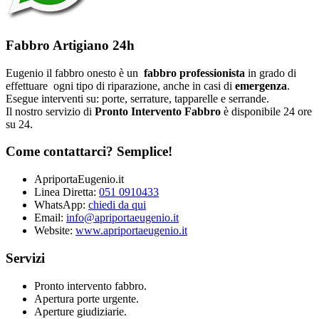
Fabbro Artigiano 24h
Eugenio il fabbro onesto è un
fabbro professionista
in grado di
effettuare ogni tipo di riparazione, anche in casi di
emergenza
.
Esegue interventi su: porte, serrature, tapparelle e serrande.
Il nostro servizio di
Pronto Intervento Fabbro
è disponibile 24 ore
su 24.
Come contattarci? Semplice!
ApriportaEugenio.it
Linea Diretta:
051 0910433
WhatsApp:
chiedi da qui
Email:
info@apriportaeugenio.it
Website:
www.apriportaeugenio.it
Servizi
Pronto intervento fabbro.
Apertura porte urgente.
Aperture giudiziarie.