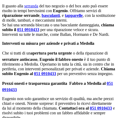
Il guasto alla
serranda
del tuo negozio o del box auto può essere
risolto in tempi brevissimi con
Eugenio
. Offriamo servizi di
riparazione serrande
,
basculanti
, e
tapparelle
, con la sostituzione
di molle, tamburi, e meccanismi interni.
Se hai una serranda bloccata o una basculante danneggiata,
chiama
subito il
051 0910433
per una riparazione veloce e sicura.
Interventi su tutte le marche, come Ballan, Hormann e De Nardi.
Interventi su misura per aziende e privati a Medolla
Che si tratti di un
apertura porta urgente
o della riparazione di
serrature antiscasso
,
Eugenio il fabbro onesto
è il tuo punto di
riferimento a Medolla. Operiamo in tutta la città, sia in centro che in
periferia, con interventi personalizzati per privati e aziende.
Chiama
subito Eugenio al
051 0910433
per un preventivo senza impegno.
Prezzi onesti e trasparenza garantita  Fabbro a Medolla al
051
0910433
Eugenio non solo garantisce un servizio di qualità, ma anche prezzi
chiari e onesti. Niente sorprese: il preventivo lo ricevi direttamente
da lui al momento della chiamata.
Contattaci ora al
051 0910433
e
risolvi subito i tuoi problemi con un fabbro affidabile e sempre
disponibile.