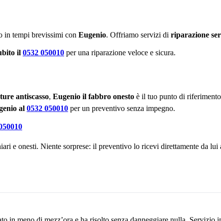
to in tempi brevissimi con
Eugenio
. Offriamo servizi di
riparazione se
bito il
0532 050010
per una riparazione veloce e sicura.
ture antiscasso
,
Eugenio il fabbro onesto
è il tuo punto di riferimento 
genio al
0532 050010
per un preventivo senza impegno.
050010
ari e onesti. Niente sorprese: il preventivo lo ricevi direttamente da l
ato in meno di mezz’ora e ha risolto senza danneggiare nulla. Servizio 