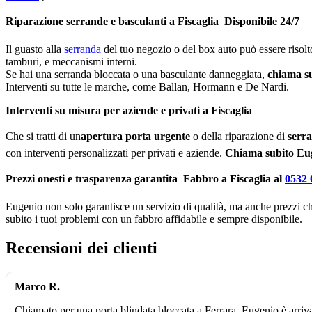
Riparazione serrande e basculanti a Fiscaglia  Disponibile 24/7
Il guasto alla
serranda
del tuo negozio o del box auto può essere risol
tamburi, e meccanismi interni.
Se hai una serranda bloccata o una basculante danneggiata,
chiama su
Interventi su tutte le marche, come Ballan, Hormann e De Nardi.
Interventi su misura per aziende e privati a Fiscaglia
Che si tratti di un
apertura porta urgente
o della riparazione di
serra
con interventi personalizzati per privati e aziende.
Chiama subito Eu
Prezzi onesti e trasparenza garantita  Fabbro a Fiscaglia al
0532 
Eugenio non solo garantisce un servizio di qualità, ma anche prezzi chi
subito i tuoi problemi con un fabbro affidabile e sempre disponibile.
Recensioni dei clienti
Marco R.
Chiamato per una porta blindata bloccata a Ferrara, Eugenio è arriv