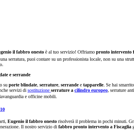
genio il fabbro onesto
è al tuo servizio! Offriamo
pronto intervento 
una serratura, puoi contare su un professionista locale, non su una strutt
o.
ndate e serrande
do su
porte blindate
,
serrature
,
serrande
e
tapparelle
. Se hai smarrito
nche servizi di
sostituzione
serrature a
cilindro europeo
, serrature an
lavanguardia e officine mobili.
010
arti,
Eugenio il fabbro onesto
risolverà il problema in pochi minuti. Gr
enerazione. Il nostro servizio di
fabbro pronto intervento a Fiscaglia
g