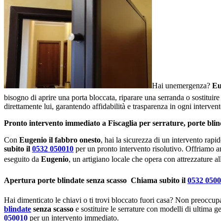
Hai unemergenza?
Eu
bisogno di aprire una porta bloccata, riparare una serranda o sostituire 
direttamente lui, garantendo affidabilità e trasparenza in ogni intervent
Pronto intervento immediato a Fiscaglia per serrature, porte bli
Con
Eugenio il fabbro onesto
, hai la sicurezza di un intervento rapi
subito il
0532 050010
per un pronto intervento risolutivo. Offriamo a
eseguito da
Eugenio
, un artigiano locale che opera con attrezzature al
Apertura porte blindate senza scasso  Chiama subito il
0532 050
Hai dimenticato le chiavi o ti trovi bloccato fuori casa? Non preoccup
blindate
senza scasso
e sostituire le serrature con modelli di ultima g
050010
per un intervento immediato.