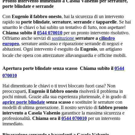
Pronto intervento immediato a Casola Valsenio per serrature,
porte blindate e serrande
Con
Eugenio il fabbro onesto
, hai la sicurezza di un intervento
rapido su
porte blindate
,
serrature
,
serrande
e
tapparelle
. Se hai
smarrito le chiavi o hai subito un tentativo di furto, non aspettare!
Chiama subito il
0544 070010
per un pronto intervento risolutivo.
Offriamo anche servizi di
sostituzione
serrature a
cilindro
europeo
, serrature antiscasso e riparazione serrande di negozi e
abitazioni. Ogni intervento è eseguito da
Eugenio
, un artigiano
locale che opera con attrezzature allavanguardia e officine mobili.
Apertura porte blindate senza scasso  Chiama subito il
0544
070010
Hai dimenticato le chiavi o ti trovi bloccato fuori casa? Non
preoccuparti,
Eugenio il fabbro onesto
risolverà il problema in
pochi minuti. Grazie alla sua esperienza pluriennale, è in grado di
aprire porte blindate
senza scasso
e sostituire le serrature con
modelli di ultima generazione. Il nostro servizio di
fabbro pronto
intervento a Casola Valsenio
garantisce la massima sicurezza e
professionalità.
Chiama ora il
0544 070010
per un intervento
immediato.
Riparazione serrande e basculanti a Casola Valsenio 