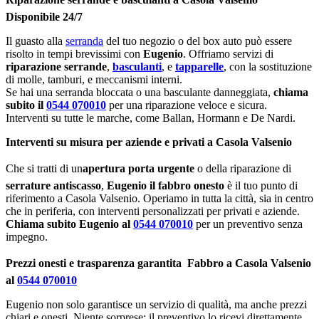
Disponibile 24/7
Il guasto alla
serranda
del tuo negozio o del box auto può essere
risolto in tempi brevissimi con
Eugenio
. Offriamo servizi di
riparazione serrande
,
basculanti
, e
tapparelle
, con la sostituzione
di molle, tamburi, e meccanismi interni.
Se hai una serranda bloccata o una basculante danneggiata,
chiama
subito il
0544 070010
per una riparazione veloce e sicura.
Interventi su tutte le marche, come Ballan, Hormann e De Nardi.
Interventi su misura per aziende e privati a Casola Valsenio
Che si tratti di un
apertura porta urgente
o della riparazione di
serrature antiscasso
,
Eugenio il fabbro onesto
è il tuo punto di
riferimento a Casola Valsenio. Operiamo in tutta la città, sia in centro
che in periferia, con interventi personalizzati per privati e aziende.
Chiama subito Eugenio al
0544 070010
per un preventivo senza
impegno.
Prezzi onesti e trasparenza garantita  Fabbro a Casola Valsenio
al
0544 070010
Eugenio non solo garantisce un servizio di qualità, ma anche prezzi
chiari e onesti. Niente sorprese: il preventivo lo ricevi direttamente