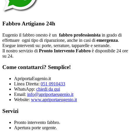
Fabbro Artigiano 24h
Eugenio il fabbro onesto è un
fabbro professionista
in grado di
effettuare ogni tipo di riparazione, anche in casi di
emergenza
.
Esegue interventi su: porte, serrature, tapparelle e serrande.
Il nostro servizio di
Pronto Intervento Fabbro
è disponibile 24 ore
su 24.
Come contattarci? Semplice!
ApriportaEugenio.it
Linea Diretta:
051 0910433
WhatsApp:
chiedi da qui
Email:
info@apriportaeugenio.it
Website:
www.apriportaeugenio.it
Servizi
Pronto intervento fabbro.
Apertura porte urgente.