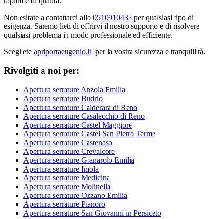
rapido e di qualità.
Non esitate a contattarci allo
0510910433
per qualsiasi tipo di
esigenza. Saremo lieti di offrirvi il nostro supporto e di risolvere
qualsiasi problema in modo professionale ed efficiente.
Scegliete
apriportaeugenio.it
per la vostra sicurezza e tranquillità.
Rivolgiti a noi per:
Apertura serrature Anzola Emilia
Apertura serrature Budrio
Apertura serrature Calderara di Reno
Apertura serrature Casalecchio di Reno
Apertura serrature Castel Maggiore
Apertura serrature Castel San Pietro Terme
Apertura serrature Castenaso
Apertura serrature Crevalcore
Apertura serrature Granarolo Emilia
Apertura serrature Imola
Apertura serrature Medicina
Apertura serrature Molinella
Apertura serrature Ozzano Emilia
Apertura serrature Pianoro
Apertura serrature San Giovanni in Persiceto