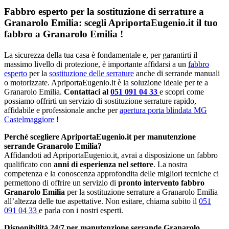
Fabbro esperto per la sostituzione di serrature a
Granarolo Emilia: scegli ApriportaEugenio.it il tuo
fabbro a Granarolo Emilia !
La sicurezza della tua casa è fondamentale e, per garantirti il
massimo livello di protezione, è importante affidarsi a un
fabbro
esperto
per la
sostituzione delle serrature
anche di serrande manuali
o motorizzate. ApriportaEugenio.it è la soluzione ideale per te a
Granarolo Emilia.
Contattaci al
051 091 04 33
e scopri come
possiamo offrirti un servizio di sostituzione serrature rapido,
affidabile e professionale anche per
apertura porta blindata MG
Castelmaggiore
!
Perché scegliere ApriportaEugenio.it per manutenzione
serrande Granarolo Emilia?
Affidandoti ad ApriportaEugenio.it, avrai a disposizione un fabbro
qualificato con
anni di esperienza nel settore
. La nostra
competenza e la conoscenza approfondita delle migliori tecniche ci
permettono di offrire un servizio di
pronto intervento fabbro
Granarolo Emilia
per la sostituzione serrature a Granarolo Emilia
all’altezza delle tue aspettative. Non esitare, chiama subito il
051
091 04 33
e parla con i nostri esperti.
Disponibilità 24/7 per manutenzione serrande Granarolo