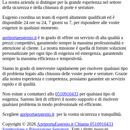
La nostra azienda si distingue per la grande esperienza nel settore
della sicurezza e della chiusura di porte e serrature.
Eugenio coordina un team di esperti altamente qualificati ed è
disponibile 24 ore su 24, 7 giorni su 7, per rispondere alle vostre
esigenze in qualsiasi momento.
apriportaeugenio.it
è in grado di offrire un servizio di alta qualità a
prezzi competitivi, garantendo sempre la massima professionalità e
attenzione al cliente. La nostra missione è quella di fornire soluzioni
personalizzate per ogni tipo di esigenza ed emergenza, garantendo
sempre la massima efficienza e tempestività.
Siamo in grado di intervenire rapidamente per risolvere qualsiasi tipo
di problema legato alla chiusura delle vostre porte e serrature. Grazie
alla nostra esperienza e competenza, possiamo garantire un servizio
rapido e di qualità.
Non esitate a contattarci allo
0510910433
per qualsiasi tipo di
esigenza. Saremo lieti di offrirvi il nostro supporto e di risolvere
qualsiasi problema in modo professionale ed efficiente.
Scegliete
apriportaeugenio.it
per la vostra sicurezza e tranquillità.
Copyright © 2026
ApriportaEugenio.it Chiama 0510910433
Sostituzione e Riparazione Serrature
. Tutti i diritti riservati.