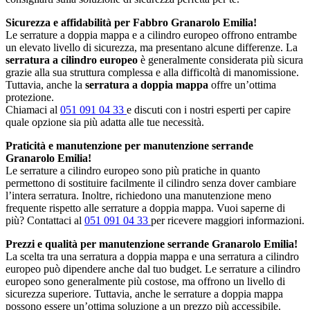
Sicurezza e affidabilità per Fabbro Granarolo Emilia!
Le serrature a doppia mappa e a cilindro europeo offrono entrambe
un elevato livello di sicurezza, ma presentano alcune differenze. La
serratura a cilindro europeo
è generalmente considerata più sicura
grazie alla sua struttura complessa e alla difficoltà di manomissione.
Tuttavia, anche la
serratura a doppia mappa
offre un’ottima
protezione.
Chiamaci al
051 091 04 33
e discuti con i nostri esperti per capire
quale opzione sia più adatta alle tue necessità.
Praticità e manutenzione per manutenzione serrande
Granarolo Emilia!
Le serrature a cilindro europeo sono più pratiche in quanto
permettono di sostituire facilmente il cilindro senza dover cambiare
l’intera serratura. Inoltre, richiedono una manutenzione meno
frequente rispetto alle serrature a doppia mappa. Vuoi saperne di
più? Contattaci al
051 091 04 33
per ricevere maggiori informazioni.
Prezzi e qualità per manutenzione serrande Granarolo Emilia!
La scelta tra una serratura a doppia mappa e una serratura a cilindro
europeo può dipendere anche dal tuo budget. Le serrature a cilindro
europeo sono generalmente più costose, ma offrono un livello di
sicurezza superiore. Tuttavia, anche le serrature a doppia mappa
possono essere un’ottima soluzione a un prezzo più accessibile.