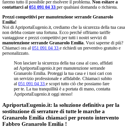
faremo tutto il possibile per risolvere il problema.
Non esitare a
contattarci al
051 091 04 33
per qualsiasi domanda o richiesta.
Prezzi competitivi per manutenzione serrande Granarolo
Emilia!
Noi di ApriportaEugenio.it, crediamo che la sicurezza della tua casa
non debba costare una fortuna. Ecco perché offriamo tariffe
vantaggiose e prezzi competitivi per tutti i nostri servizi di
manutenzione serrande Granarolo Emilia
. Vuoi saperne di più?
Chiamaci ora al
051 091 04 33
e richiedi un preventivo gratuito e
personalizzato.
Non lasciare la sicurezza della tua casa al caso, affidati
ad ApriportaEugenio.it per manutenzione serrande
Granarolo Emilia. Proteggi la tua casa e i tuoi cari con
un servizio professionale e affidabile. Chiamaci subito
al
051 091 04 33
e scopri tutto ciò che possiamo fare
per te. La tua tranquillità è a portata di mano, contatta
ApriportaEugenio.it oggi stesso!
ApriportaEugenio.it: la soluzione definitiva per la
sostituzione di serrature di tutte le marche a
Granarolo Emilia chiamaci per pronto intervento
Fabbro Granarolo Emilia
!