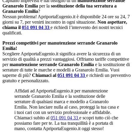
Capitano imprevisti e hai bisogno di un
manutenzione serrande
Granarolo Emilia
per la
sostituzione della tua serratura a
Granarolo Emilia
?
Nessun problema! ApriportaEugenio.it è disponibile 24 ore su 24, 7
giorni su 7, per venirti incontro in ogni situazione.
Non aspettare,
chiama il
051 091 04 33
e richiedi l’intervento dei nostri tecnici
qualificati.
Prezzi competitivi per manutenzione serrande Granarolo
Emilia!
Scegliere ApriportaEugenio.it significa avere la sicurezza di un
servizio di qualità a prezzi vantaggiosi. Offriamo tariffe competitive
per
manutenzione serrande Granarolo Emilia
e la sostituzione di
serrature di tutte le marche e modelli a Granarolo Emilia. Vuoi
saperne di più?
Chiamaci al
051 091 04 33
e richiedi un preventivo
gratuito e personalizzato.
Affidati ad ApriportaEugenio.it per manutenzione
serrande Granarolo Emilia e la sostituzione delle
serrature di qualsiasi marca e modello a Granarolo
Emilia. Non lasciare nulla al caso, proteggi la tua casa e
i tuoi cari con un servizio professionale e affidabile.
Chiamaci subito al
051 091 04 33
e scopri tutto ciò che
possiamo fare per te. La tua tranquillità è a portata di
mano, contatta ApriportaEugenio.it oggi stesso!