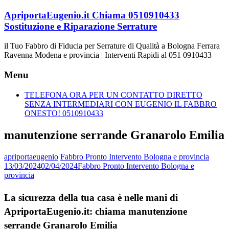
Vai
ApriportaEugenio.it Chiama 0510910433
al
Sostituzione e Riparazione Serrature
contenuto
il Tuo Fabbro di Fiducia per Serrature di Qualità a Bologna Ferrara
Ravenna Modena e provincia | Interventi Rapidi al 051 0910433
Menu
TELEFONA ORA PER UN CONTATTO DIRETTO
SENZA INTERMEDIARI CON EUGENIO IL FABBRO
ONESTO! 0510910433
manutenzione serrande Granarolo Emilia
apriportaeugenio
Fabbro Pronto Intervento Bologna e provincia
13/03/2024
02/04/2024
Fabbro Pronto Intervento Bologna e
provincia
La sicurezza della tua casa è nelle mani di
ApriportaEugenio.it: chiama manutenzione
serrande Granarolo Emilia