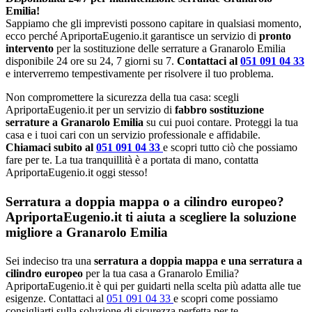
Emilia!
Sappiamo che gli imprevisti possono capitare in qualsiasi momento,
ecco perché ApriportaEugenio.it garantisce un servizio di
pronto
intervento
per la sostituzione delle serrature a Granarolo Emilia
disponibile 24 ore su 24, 7 giorni su 7.
Contattaci al
051 091 04 33
e interverremo tempestivamente per risolvere il tuo problema.
Non compromettere la sicurezza della tua casa: scegli
ApriportaEugenio.it per un servizio di
fabbro sostituzione
serrature a Granarolo Emilia
su cui puoi contare. Proteggi la tua
casa e i tuoi cari con un servizio professionale e affidabile.
Chiamaci subito al
051 091 04 33
e scopri tutto ciò che possiamo
fare per te. La tua tranquillità è a portata di mano, contatta
ApriportaEugenio.it oggi stesso!
Serratura a doppia mappa o a cilindro europeo?
ApriportaEugenio.it ti aiuta a scegliere la soluzione
migliore a Granarolo Emilia
Sei indeciso tra una
serratura a doppia mappa e una serratura a
cilindro europeo
per la tua casa a Granarolo Emilia?
ApriportaEugenio.it è qui per guidarti nella scelta più adatta alle tue
esigenze. Contattaci al
051 091 04 33
e scopri come possiamo
consigliarti sulla soluzione di sicurezza perfetta per te.