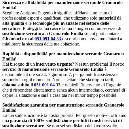
Sicurezza e affidabilità per manutenzione serrande Granarolo
Emilia!
Scegliere ApriportaEugenio.it significa affidarsi a un team di
professionisti esperti e qualificati, che utilizzano solo
materiali di
alta qualità
e le
tecnologie più avanzate nel settore delle
serrature
. Proteggi la tua casa e la tua famiglia con un servizio di
sostituzione serratura a Granarolo Emilia
su cui puoi contare.
Chiamaci ora al
051 091 04 33
e scopri come possiamo aiutarti a
migliorare la sicurezza della tua abitazione.
Rapidità e disponibilità per manutenzione serrande Granarolo
Emilia!
Hai bisogno di un
intervento urgente
? Nessun problema! Il nostro
servizio di
manutenzione serrande Granarolo Emilia
è
disponibile 24 ore su 24, 7 giorni su 7, per garantirti assistenza e
supporto in ogni momento. Non aspettare che sia troppo tardi,
chiama subito il
051 091 04 33
e richiedi l’intervento di Eugenio
che ti risponderà direttamente senza alcun intermediario, cercherà di
capire la situazione e sarà a casa tua nel minor tempo possibile!
Soddisfazione garantita per manutenzione serrande Granarolo
Emilia!
La tua soddisfazione è la nostra priorità. Per questo motivo, offriamo
una
garanzia di 100% soddisfazione per tutti i nostri servizi di
sostituzione serrature
. Se non sei soddisfatto del lavoro svolto,