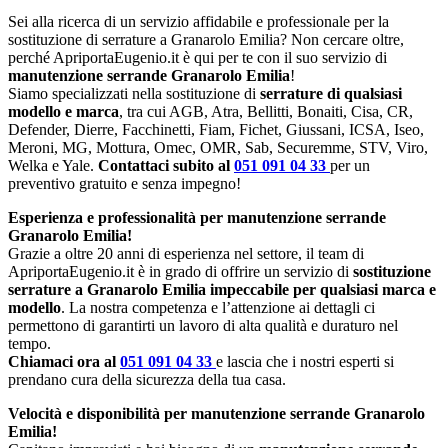
Sei alla ricerca di un servizio affidabile e professionale per la
sostituzione di serrature a Granarolo Emilia? Non cercare oltre,
perché ApriportaEugenio.it è qui per te con il suo servizio di
manutenzione serrande Granarolo Emilia
!
Siamo specializzati nella sostituzione di
serrature di qualsiasi
modello e marca
, tra cui AGB, Atra, Bellitti, Bonaiti, Cisa, CR,
Defender, Dierre, Facchinetti, Fiam, Fichet, Giussani, ICSA, Iseo,
Meroni, MG, Mottura, Omec, OMR, Sab, Securemme, STV, Viro,
Welka e Yale.
Contattaci subito al
051 091 04 33
per un
preventivo gratuito e senza impegno!
Esperienza e professionalità per manutenzione serrande
Granarolo Emilia!
Grazie a oltre 20 anni di esperienza nel settore, il team di
ApriportaEugenio.it è in grado di offrire un servizio di
sostituzione
serrature a Granarolo Emilia impeccabile per qualsiasi marca e
modello
. La nostra competenza e l’attenzione ai dettagli ci
permettono di garantirti un lavoro di alta qualità e duraturo nel
tempo.
Chiamaci ora al
051 091 04 33
e lascia che i nostri esperti si
prendano cura della sicurezza della tua casa.
Velocità e disponibilità per manutenzione serrande Granarolo
Emilia!