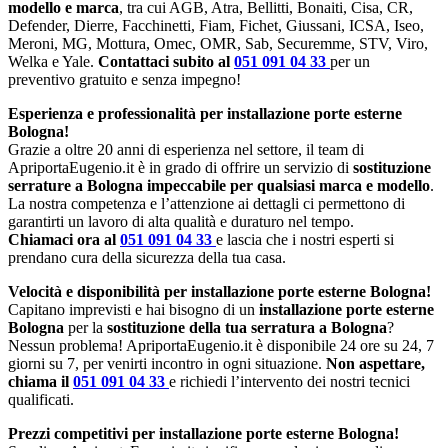
modello e marca
, tra cui AGB, Atra, Bellitti, Bonaiti, Cisa, CR,
Defender, Dierre, Facchinetti, Fiam, Fichet, Giussani, ICSA, Iseo,
Meroni, MG, Mottura, Omec, OMR, Sab, Securemme, STV, Viro,
Welka e Yale.
Contattaci subito al
051 091 04 33
per un
preventivo gratuito e senza impegno!
Esperienza e professionalità per installazione porte esterne
Bologna!
Grazie a oltre 20 anni di esperienza nel settore, il team di
ApriportaEugenio.it è in grado di offrire un servizio di
sostituzione
serrature a Bologna impeccabile per qualsiasi marca e modello
.
La nostra competenza e l’attenzione ai dettagli ci permettono di
garantirti un lavoro di alta qualità e duraturo nel tempo.
Chiamaci ora al
051 091 04 33
e lascia che i nostri esperti si
prendano cura della sicurezza della tua casa.
Velocità e disponibilità per installazione porte esterne Bologna!
Capitano imprevisti e hai bisogno di un
installazione porte esterne
Bologna
per la
sostituzione della tua serratura a Bologna
?
Nessun problema! ApriportaEugenio.it è disponibile 24 ore su 24, 7
giorni su 7, per venirti incontro in ogni situazione.
Non aspettare,
chiama il
051 091 04 33
e richiedi l’intervento dei nostri tecnici
qualificati.
Prezzi competitivi per installazione porte esterne Bologna!