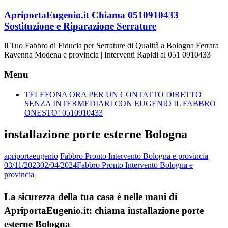
Vai
ApriportaEugenio.it Chiama 0510910433
al
Sostituzione e Riparazione Serrature
contenuto
il Tuo Fabbro di Fiducia per Serrature di Qualità a Bologna Ferrara
Ravenna Modena e provincia | Interventi Rapidi al 051 0910433
Menu
TELEFONA ORA PER UN CONTATTO DIRETTO
SENZA INTERMEDIARI CON EUGENIO IL FABBRO
ONESTO! 0510910433
installazione porte esterne Bologna
apriportaeugenio
Fabbro Pronto Intervento Bologna e provincia
03/11/2023
02/04/2024
Fabbro Pronto Intervento Bologna e
provincia
La sicurezza della tua casa è nelle mani di
ApriportaEugenio.it: chiama installazione porte
esterne Bologna