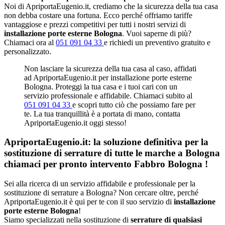
Noi di ApriportaEugenio.it, crediamo che la sicurezza della tua casa
non debba costare una fortuna. Ecco perché offriamo tariffe
vantaggiose e prezzi competitivi per tutti i nostri servizi di
installazione porte esterne Bologna
. Vuoi saperne di più?
Chiamaci ora al
051 091 04 33
e richiedi un preventivo gratuito e
personalizzato.
Non lasciare la sicurezza della tua casa al caso, affidati
ad ApriportaEugenio.it per installazione porte esterne
Bologna. Proteggi la tua casa e i tuoi cari con un
servizio professionale e affidabile. Chiamaci subito al
051 091 04 33
e scopri tutto ciò che possiamo fare per
te. La tua tranquillità è a portata di mano, contatta
ApriportaEugenio.it oggi stesso!
ApriportaEugenio.it: la soluzione definitiva per la
sostituzione di serrature di tutte le marche a Bologna
chiamaci per pronto intervento
Fabbro Bologna
!
Sei alla ricerca di un servizio affidabile e professionale per la
sostituzione di serrature a Bologna? Non cercare oltre, perché
ApriportaEugenio.it è qui per te con il suo servizio di
installazione
porte esterne Bologna
!
Siamo specializzati nella sostituzione di
serrature di qualsiasi