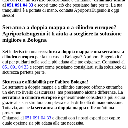
al
051 091 04 33
e scopri tutto ciò che possiamo fare per te. La tua
tranquillità è a portata di mano, contatta ApriportaEugenio.it oggi
stesso!
Serratura a doppia mappa o a cilindro europeo?
ApriportaEugenio.it ti aiuta a scegliere la soluzione
migliore a Bologna
Sei indeciso tra una
serratura a doppia mappa e una serratura a
cilindro europeo
per la tua casa a Bologna? ApriportaEugenio.it è
qui per guidarti nella scelta più adatta alle tue esigenze. Contattaci al
051 091 04 33
e scopri come possiamo consigliarti sulla soluzione di
sicurezza perfetta per te.
Sicurezza e affidabilità per Fabbro Bologna!
Le serrature a doppia mappa e a cilindro europeo offrono entrambe
un elevato livello di sicurezza, ma presentano alcune differenze. La
serratura a cilindro europeo
è generalmente considerata più sicura
grazie alla sua struttura complessa e alla difficoltà di manomissione.
Tuttavia, anche la
serratura a doppia mappa
offre un’ottima
protezione.
Chiamaci al
051 091 04 33
e discuti con i nostri esperti per capire
quale opzione sia più adatta alle tue necessità.