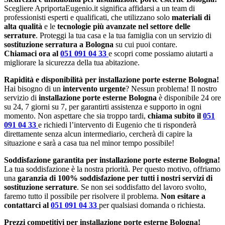
Scegliere ApriportaEugenio.it significa affidarsi a un team di
professionisti esperti e qualificati, che utilizzano solo
materiali di
alta qualità
e le
tecnologie più avanzate nel settore delle
serrature
. Proteggi la tua casa e la tua famiglia con un servizio di
sostituzione serratura a Bologna
su cui puoi contare.
Chiamaci ora al
051 091 04 33
e scopri come possiamo aiutarti a
migliorare la sicurezza della tua abitazione.
Rapidità e disponibilità per installazione porte esterne Bologna!
Hai bisogno di un
intervento urgente
? Nessun problema! Il nostro
servizio di
installazione porte esterne Bologna
è disponibile 24 ore
su 24, 7 giorni su 7, per garantirti assistenza e supporto in ogni
momento. Non aspettare che sia troppo tardi,
chiama subito il
051
091 04 33
e richiedi l’intervento di Eugenio che ti risponderà
direttamente senza alcun intermediario, cercherà di capire la
situazione e sarà a casa tua nel minor tempo possibile!
Soddisfazione garantita per installazione porte esterne Bologna!
La tua soddisfazione è la nostra priorità. Per questo motivo, offriamo
una
garanzia di 100% soddisfazione per tutti i nostri servizi di
sostituzione serrature
. Se non sei soddisfatto del lavoro svolto,
faremo tutto il possibile per risolvere il problema.
Non esitare a
contattarci al
051 091 04 33
per qualsiasi domanda o richiesta.
Prezzi competitivi per installazione porte esterne Bologna!