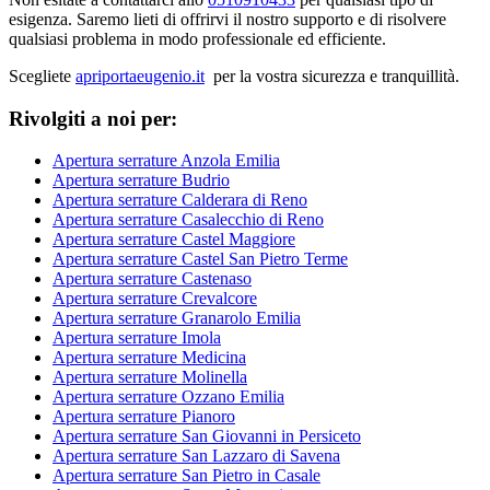
esigenza. Saremo lieti di offrirvi il nostro supporto e di risolvere
qualsiasi problema in modo professionale ed efficiente.
Scegliete
apriportaeugenio.it
per la vostra sicurezza e tranquillità.
Rivolgiti a noi per:
Apertura serrature Anzola Emilia
Apertura serrature Budrio
Apertura serrature Calderara di Reno
Apertura serrature Casalecchio di Reno
Apertura serrature Castel Maggiore
Apertura serrature Castel San Pietro Terme
Apertura serrature Castenaso
Apertura serrature Crevalcore
Apertura serrature Granarolo Emilia
Apertura serrature Imola
Apertura serrature Medicina
Apertura serrature Molinella
Apertura serrature Ozzano Emilia
Apertura serrature Pianoro
Apertura serrature San Giovanni in Persiceto
Apertura serrature San Lazzaro di Savena
Apertura serrature San Pietro in Casale