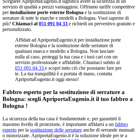
Scegliere ApriportaEugenio.it significa avere la sicurezza di un
servizio di qualità a prezzi vantaggiosi. Offriamo tariffe competitive
per
installazione porte esterne Bologna
e la sostituzione di
serrature di tutte le marche e modelli a Bologna. Vuoi saperne di
più?
Chiamaci al
051 091 04 33
e richiedi un preventivo gratuito e
personalizzato.
Affidati ad ApriportaEugenio.it per installazione porte
esterne Bologna e la sostituzione delle serrature di
qualsiasi marca e modello a Bologna. Non lasciare
nulla al caso, proteggi la tua casa e i tuoi cari con un
servizio professionale e affidabile. Chiamaci subito al
051 091 04 33
e scopri tutto ciò che possiamo fare per
te. La tua tranquillità è a portata di mano, contatta
ApriportaEugenio.it oggi stesso!
Fabbro esperto per la sostituzione di serrature a
Bologna: scegli ApriportaEugenio.it il tuo fabbro a
Bologna !
La sicurezza della tua casa è fondamentale e, per garantirti il
massimo livello di protezione, è importante affidarsi a un
fabbro
esperto
per la
sostituzione delle serrature
anche di serrande manuali
o motorizzate. ApriportaEugenio.it è la soluzione ideale per te a