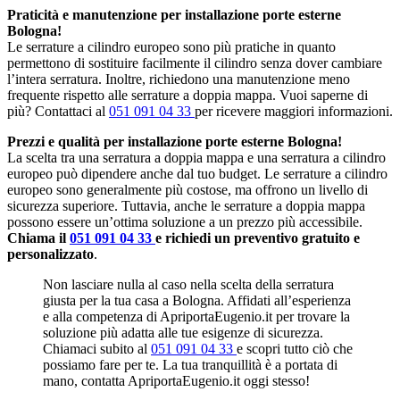
Praticità e manutenzione per installazione porte esterne
Bologna!
Le serrature a cilindro europeo sono più pratiche in quanto
permettono di sostituire facilmente il cilindro senza dover cambiare
l’intera serratura. Inoltre, richiedono una manutenzione meno
frequente rispetto alle serrature a doppia mappa. Vuoi saperne di
più? Contattaci al
051 091 04 33
per ricevere maggiori informazioni.
Prezzi e qualità per installazione porte esterne Bologna!
La scelta tra una serratura a doppia mappa e una serratura a cilindro
europeo può dipendere anche dal tuo budget. Le serrature a cilindro
europeo sono generalmente più costose, ma offrono un livello di
sicurezza superiore. Tuttavia, anche le serrature a doppia mappa
possono essere un’ottima soluzione a un prezzo più accessibile.
Chiama il
051 091 04 33
e richiedi un preventivo gratuito e
personalizzato
.
Non lasciare nulla al caso nella scelta della serratura
giusta per la tua casa a Bologna. Affidati all’esperienza
e alla competenza di ApriportaEugenio.it per trovare la
soluzione più adatta alle tue esigenze di sicurezza.
Chiamaci subito al
051 091 04 33
e scopri tutto ciò che
possiamo fare per te. La tua tranquillità è a portata di
mano, contatta ApriportaEugenio.it oggi stesso!