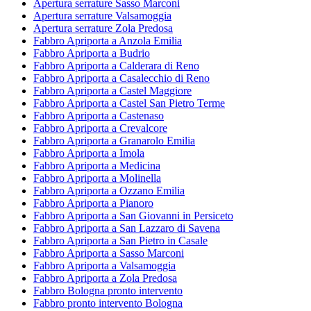
Apertura serrature Sasso Marconi
Apertura serrature Valsamoggia
Apertura serrature Zola Predosa
Fabbro Apriporta a Anzola Emilia
Fabbro Apriporta a Budrio
Fabbro Apriporta a Calderara di Reno
Fabbro Apriporta a Casalecchio di Reno
Fabbro Apriporta a Castel Maggiore
Fabbro Apriporta a Castel San Pietro Terme
Fabbro Apriporta a Castenaso
Fabbro Apriporta a Crevalcore
Fabbro Apriporta a Granarolo Emilia
Fabbro Apriporta a Imola
Fabbro Apriporta a Medicina
Fabbro Apriporta a Molinella
Fabbro Apriporta a Ozzano Emilia
Fabbro Apriporta a Pianoro
Fabbro Apriporta a San Giovanni in Persiceto
Fabbro Apriporta a San Lazzaro di Savena
Fabbro Apriporta a San Pietro in Casale
Fabbro Apriporta a Sasso Marconi
Fabbro Apriporta a Valsamoggia
Fabbro Apriporta a Zola Predosa
Fabbro Bologna pronto intervento
Fabbro pronto intervento Bologna