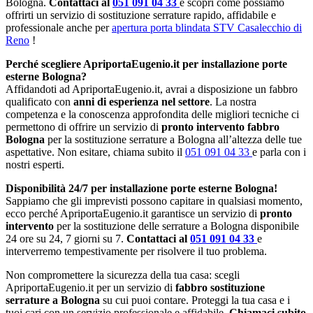
Bologna.
Contattaci al
051 091 04 33
e scopri come possiamo
offrirti un servizio di sostituzione serrature rapido, affidabile e
professionale anche per
apertura porta blindata STV Casalecchio di
Reno
!
Perché scegliere ApriportaEugenio.it per installazione porte
esterne Bologna?
Affidandoti ad ApriportaEugenio.it, avrai a disposizione un fabbro
qualificato con
anni di esperienza nel settore
. La nostra
competenza e la conoscenza approfondita delle migliori tecniche ci
permettono di offrire un servizio di
pronto intervento fabbro
Bologna
per la sostituzione serrature a Bologna all’altezza delle tue
aspettative. Non esitare, chiama subito il
051 091 04 33
e parla con i
nostri esperti.
Disponibilità 24/7 per installazione porte esterne Bologna!
Sappiamo che gli imprevisti possono capitare in qualsiasi momento,
ecco perché ApriportaEugenio.it garantisce un servizio di
pronto
intervento
per la sostituzione delle serrature a Bologna disponibile
24 ore su 24, 7 giorni su 7.
Contattaci al
051 091 04 33
e
interverremo tempestivamente per risolvere il tuo problema.
Non compromettere la sicurezza della tua casa: scegli
ApriportaEugenio.it per un servizio di
fabbro sostituzione
serrature a Bologna
su cui puoi contare. Proteggi la tua casa e i
tuoi cari con un servizio professionale e affidabile.
Chiamaci subito