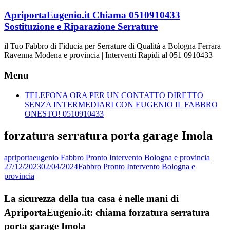
Vai
ApriportaEugenio.it Chiama 0510910433
al
Sostituzione e Riparazione Serrature
contenuto
il Tuo Fabbro di Fiducia per Serrature di Qualità a Bologna Ferrara
Ravenna Modena e provincia | Interventi Rapidi al 051 0910433
Menu
TELEFONA ORA PER UN CONTATTO DIRETTO
SENZA INTERMEDIARI CON EUGENIO IL FABBRO
ONESTO! 0510910433
forzatura serratura porta garage Imola
apriportaeugenio
Fabbro Pronto Intervento Bologna e provincia
27/12/2023
02/04/2024
Fabbro Pronto Intervento Bologna e
provincia
La sicurezza della tua casa è nelle mani di
ApriportaEugenio.it: chiama forzatura serratura
porta garage Imola