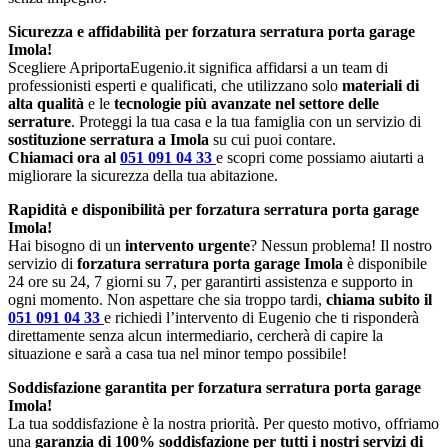
Sicurezza e affidabilità per forzatura serratura porta garage
Imola!
Scegliere ApriportaEugenio.it significa affidarsi a un team di
professionisti esperti e qualificati, che utilizzano solo
materiali di
alta qualità
e le
tecnologie più avanzate nel settore delle
serrature
. Proteggi la tua casa e la tua famiglia con un servizio di
sostituzione serratura a Imola
su cui puoi contare.
Chiamaci ora al
051 091 04 33
e scopri come possiamo aiutarti a
migliorare la sicurezza della tua abitazione.
Rapidità e disponibilità per forzatura serratura porta garage
Imola!
Hai bisogno di un
intervento urgente
? Nessun problema! Il nostro
servizio di
forzatura serratura porta garage Imola
è disponibile
24 ore su 24, 7 giorni su 7, per garantirti assistenza e supporto in
ogni momento. Non aspettare che sia troppo tardi,
chiama subito il
051 091 04 33
e richiedi l’intervento di Eugenio che ti risponderà
direttamente senza alcun intermediario, cercherà di capire la
situazione e sarà a casa tua nel minor tempo possibile!
Soddisfazione garantita per forzatura serratura porta garage
Imola!
La tua soddisfazione è la nostra priorità. Per questo motivo, offriamo
una
garanzia di 100% soddisfazione per tutti i nostri servizi di