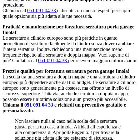
protezione.
Chiamaci al
051 091 04 33
e discuti con i nostri esperti per capire
quale opzione sia più adatta alle tue necessità.
Praticità e manutenzione per forzatura serratura porta garage
Imola!
Le serrature a cilindro europeo sono più pratiche in quanto
permettono di sostituire facilmente il cilindro senza dover cambiare
l’intera serratura. Inoltre, richiedono una manutenzione meno
frequente rispetto alle serrature a doppia mappa. Vuoi saperne di
più? Contattaci al
051 091 04 33
per ricevere maggiori informazioni.
Prezzi e qualità per forzatura serratura porta garage Imola!
La scelta tra una serratura a doppia mappa e una serratura a cilindro
europeo può dipendere anche dal tuo budget. Le serrature a cilindro
europeo sono generalmente più costose, ma offrono un livello di
sicurezza superiore. Tuttavia, anche le serrature a doppia mappa
possono essere un’ottima soluzione a un prezzo più accessibile.
Chiama il
051 091 04 33
e richiedi un preventivo gratuito e
personalizzato
.
Non lasciare nulla al caso nella scelta della serratura
giusta per la tua casa a Imola. Affidati all’esperienza e
alla competenza di ApriportaEugenio.it per trovare la
soluzione più adatta alle tue esigenze di sicurezza.