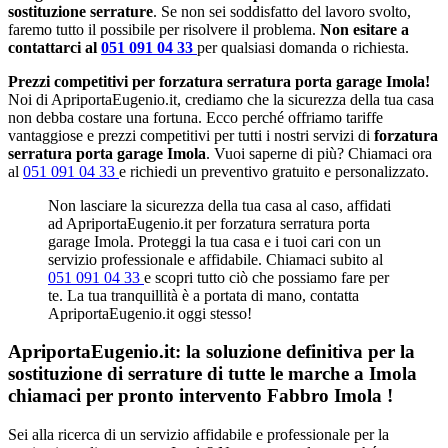
sostituzione serrature
. Se non sei soddisfatto del lavoro svolto,
faremo tutto il possibile per risolvere il problema.
Non esitare a
contattarci al
051 091 04 33
per qualsiasi domanda o richiesta.
Prezzi competitivi per forzatura serratura porta garage Imola!
Noi di ApriportaEugenio.it, crediamo che la sicurezza della tua casa
non debba costare una fortuna. Ecco perché offriamo tariffe
vantaggiose e prezzi competitivi per tutti i nostri servizi di
forzatura
serratura porta garage Imola
. Vuoi saperne di più? Chiamaci ora
al
051 091 04 33
e richiedi un preventivo gratuito e personalizzato.
Non lasciare la sicurezza della tua casa al caso, affidati
ad ApriportaEugenio.it per forzatura serratura porta
garage Imola. Proteggi la tua casa e i tuoi cari con un
servizio professionale e affidabile. Chiamaci subito al
051 091 04 33
e scopri tutto ciò che possiamo fare per
te. La tua tranquillità è a portata di mano, contatta
ApriportaEugenio.it oggi stesso!
ApriportaEugenio.it: la soluzione definitiva per la
sostituzione di serrature di tutte le marche a Imola
chiamaci per pronto intervento
Fabbro Imola
!
Sei alla ricerca di un servizio affidabile e professionale per la