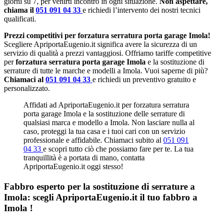
giorni su 7, per venirti incontro in ogni situazione.
Non aspettare,
chiama il
051 091 04 33
e richiedi l’intervento dei nostri tecnici
qualificati.
Prezzi competitivi per forzatura serratura porta garage Imola!
Scegliere ApriportaEugenio.it significa avere la sicurezza di un
servizio di qualità a prezzi vantaggiosi. Offriamo tariffe competitive
per
forzatura serratura porta garage Imola
e la sostituzione di
serrature di tutte le marche e modelli a Imola. Vuoi saperne di più?
Chiamaci al
051 091 04 33
e richiedi un preventivo gratuito e
personalizzato.
Affidati ad ApriportaEugenio.it per forzatura serratura
porta garage Imola e la sostituzione delle serrature di
qualsiasi marca e modello a Imola. Non lasciare nulla al
caso, proteggi la tua casa e i tuoi cari con un servizio
professionale e affidabile. Chiamaci subito al
051 091
04 33
e scopri tutto ciò che possiamo fare per te. La tua
tranquillità è a portata di mano, contatta
ApriportaEugenio.it oggi stesso!
Fabbro esperto per la sostituzione di serrature a
Imola: scegli ApriportaEugenio.it il tuo fabbro a
Imola !