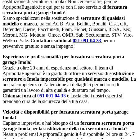
sostituzione di serrature a Imola? Non cercare oltre, perché
ApriportaEugenio.it è qui per te con il suo servizio di
forzatura
serratura porta garage Imola
!
Siamo specializzati nella sostituzione di
serrature di qualsiasi
modello e marca
, tra cui AGB, Atra, Bellitti, Bonaiti, Cisa, CR,
Defender, Dierre, Facchinetti, Fiam, Fichet, Giussani, ICSA, Iseo,
Meroni, MG, Mottura, Omec, OMR, Sab, Securemme, STV, Viro,
Welka e Yale.
Contattaci subito al
051 091 04 33
per un
preventivo gratuito e senza impegno!
Esperienza e professionalità per forzatura serratura porta
garage Imola!
Grazie a oltre 20 anni di esperienza nel settore, il team di
ApriportaEugenio.it è in grado di offrire un servizio di
sostituzione
serrature a Imola impeccabile per qualsiasi marca e modello
. La
nostra competenza e l’attenzione ai dettagli ci permettono di
garantirti un lavoro di alta qualità e duraturo nel tempo.
Chiamaci ora al
051 091 04 33
e lascia che i nostri esperti si
prendano cura della sicurezza della tua casa.
Velocità e disponibilità per forzatura serratura porta garage
Imola!
Capitano imprevisti e hai bisogno di un
forzatura serratura porta
garage Imola
per la
sostituzione della tua serratura a Imola
?
Nessun problema! ApriportaEugenio.it è disponibile 24 ore su 24, 7