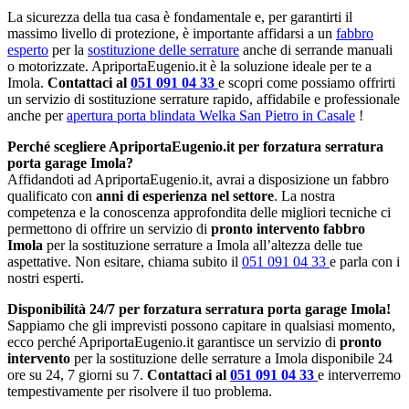
La sicurezza della tua casa è fondamentale e, per garantirti il
massimo livello di protezione, è importante affidarsi a un
fabbro
esperto
per la
sostituzione delle serrature
anche di serrande manuali
o motorizzate. ApriportaEugenio.it è la soluzione ideale per te a
Imola.
Contattaci al
051 091 04 33
e scopri come possiamo offrirti
un servizio di sostituzione serrature rapido, affidabile e professionale
anche per
apertura porta blindata Welka San Pietro in Casale
!
Perché scegliere ApriportaEugenio.it per forzatura serratura
porta garage Imola?
Affidandoti ad ApriportaEugenio.it, avrai a disposizione un fabbro
qualificato con
anni di esperienza nel settore
. La nostra
competenza e la conoscenza approfondita delle migliori tecniche ci
permettono di offrire un servizio di
pronto intervento fabbro
Imola
per la sostituzione serrature a Imola all’altezza delle tue
aspettative. Non esitare, chiama subito il
051 091 04 33
e parla con i
nostri esperti.
Disponibilità 24/7 per forzatura serratura porta garage Imola!
Sappiamo che gli imprevisti possono capitare in qualsiasi momento,
ecco perché ApriportaEugenio.it garantisce un servizio di
pronto
intervento
per la sostituzione delle serrature a Imola disponibile 24
ore su 24, 7 giorni su 7.
Contattaci al
051 091 04 33
e interverremo
tempestivamente per risolvere il tuo problema.