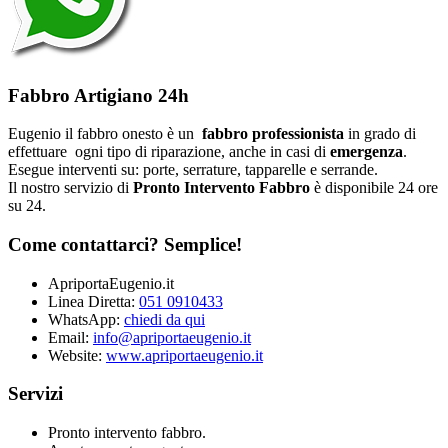
Fabbro Artigiano 24h
Eugenio il fabbro onesto è un
fabbro professionista
in grado di
effettuare ogni tipo di riparazione, anche in casi di
emergenza
.
Esegue interventi su: porte, serrature, tapparelle e serrande.
Il nostro servizio di
Pronto Intervento Fabbro
è disponibile 24 ore
su 24.
Come contattarci? Semplice!
ApriportaEugenio.it
Linea Diretta:
051 0910433
WhatsApp:
chiedi da qui
Email:
info@apriportaeugenio.it
Website:
www.apriportaeugenio.it
Servizi
Pronto intervento fabbro.