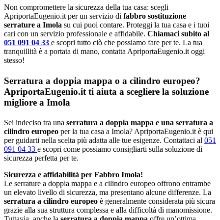
Non compromettere la sicurezza della tua casa: scegli
ApriportaEugenio.it per un servizio di
fabbro sostituzione
serrature a Imola
su cui puoi contare. Proteggi la tua casa e i tuoi
cari con un servizio professionale e affidabile.
Chiamaci subito al
051 091 04 33
e scopri tutto ciò che possiamo fare per te. La tua
tranquillità è a portata di mano, contatta ApriportaEugenio.it oggi
stesso!
Serratura a doppia mappa o a cilindro europeo?
ApriportaEugenio.it ti aiuta a scegliere la soluzione
migliore a Imola
Sei indeciso tra una
serratura a doppia mappa e una serratura a
cilindro europeo
per la tua casa a Imola? ApriportaEugenio.it è qui
per guidarti nella scelta più adatta alle tue esigenze. Contattaci al
051
091 04 33
e scopri come possiamo consigliarti sulla soluzione di
sicurezza perfetta per te.
Sicurezza e affidabilità per Fabbro Imola!
Le serrature a doppia mappa e a cilindro europeo offrono entrambe
un elevato livello di sicurezza, ma presentano alcune differenze. La
serratura a cilindro europeo
è generalmente considerata più sicura
grazie alla sua struttura complessa e alla difficoltà di manomissione.
Tuttavia, anche la
serratura a doppia mappa
offre un’ottima