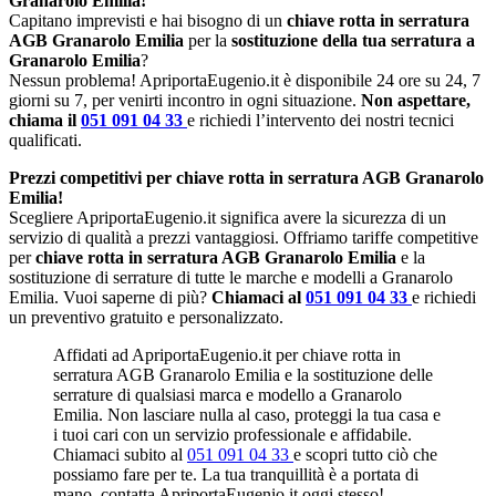
Granarolo Emilia!
Capitano imprevisti e hai bisogno di un
chiave rotta in serratura
AGB Granarolo Emilia
per la
sostituzione della tua serratura a
Granarolo Emilia
?
Nessun problema! ApriportaEugenio.it è disponibile 24 ore su 24, 7
giorni su 7, per venirti incontro in ogni situazione.
Non aspettare,
chiama il
051 091 04 33
e richiedi l’intervento dei nostri tecnici
qualificati.
Prezzi competitivi per chiave rotta in serratura AGB Granarolo
Emilia!
Scegliere ApriportaEugenio.it significa avere la sicurezza di un
servizio di qualità a prezzi vantaggiosi. Offriamo tariffe competitive
per
chiave rotta in serratura AGB Granarolo Emilia
e la
sostituzione di serrature di tutte le marche e modelli a Granarolo
Emilia. Vuoi saperne di più?
Chiamaci al
051 091 04 33
e richiedi
un preventivo gratuito e personalizzato.
Affidati ad ApriportaEugenio.it per chiave rotta in
serratura AGB Granarolo Emilia e la sostituzione delle
serrature di qualsiasi marca e modello a Granarolo
Emilia. Non lasciare nulla al caso, proteggi la tua casa e
i tuoi cari con un servizio professionale e affidabile.
Chiamaci subito al
051 091 04 33
e scopri tutto ciò che
possiamo fare per te. La tua tranquillità è a portata di
mano, contatta ApriportaEugenio.it oggi stesso!