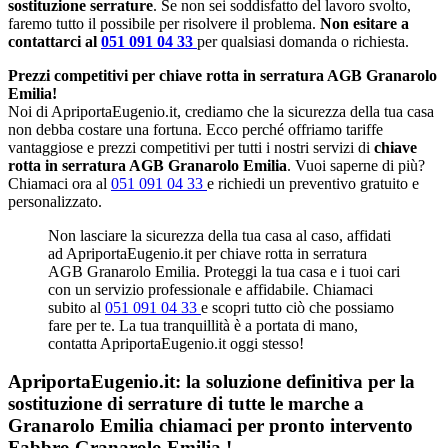
sostituzione serrature
. Se non sei soddisfatto del lavoro svolto,
faremo tutto il possibile per risolvere il problema.
Non esitare a
contattarci al
051 091 04 33
per qualsiasi domanda o richiesta.
Prezzi competitivi per chiave rotta in serratura AGB Granarolo
Emilia!
Noi di ApriportaEugenio.it, crediamo che la sicurezza della tua casa
non debba costare una fortuna. Ecco perché offriamo tariffe
vantaggiose e prezzi competitivi per tutti i nostri servizi di
chiave
rotta in serratura AGB Granarolo Emilia
. Vuoi saperne di più?
Chiamaci ora al
051 091 04 33
e richiedi un preventivo gratuito e
personalizzato.
Non lasciare la sicurezza della tua casa al caso, affidati
ad ApriportaEugenio.it per chiave rotta in serratura
AGB Granarolo Emilia. Proteggi la tua casa e i tuoi cari
con un servizio professionale e affidabile. Chiamaci
subito al
051 091 04 33
e scopri tutto ciò che possiamo
fare per te. La tua tranquillità è a portata di mano,
contatta ApriportaEugenio.it oggi stesso!
ApriportaEugenio.it: la soluzione definitiva per la
sostituzione di serrature di tutte le marche a
Granarolo Emilia chiamaci per pronto intervento
Fabbro Granarolo Emilia
!