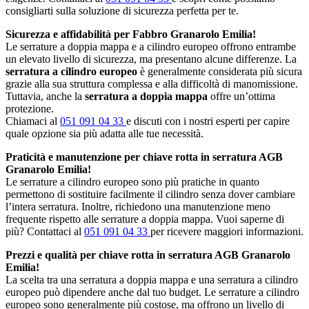
consigliarti sulla soluzione di sicurezza perfetta per te.
Sicurezza e affidabilità per Fabbro Granarolo Emilia!
Le serrature a doppia mappa e a cilindro europeo offrono entrambe
un elevato livello di sicurezza, ma presentano alcune differenze. La
serratura a cilindro europeo
è generalmente considerata più sicura
grazie alla sua struttura complessa e alla difficoltà di manomissione.
Tuttavia, anche la
serratura a doppia mappa
offre un’ottima
protezione.
Chiamaci al
051 091 04 33
e discuti con i nostri esperti per capire
quale opzione sia più adatta alle tue necessità.
Praticità e manutenzione per chiave rotta in serratura AGB
Granarolo Emilia!
Le serrature a cilindro europeo sono più pratiche in quanto
permettono di sostituire facilmente il cilindro senza dover cambiare
l’intera serratura. Inoltre, richiedono una manutenzione meno
frequente rispetto alle serrature a doppia mappa. Vuoi saperne di
più? Contattaci al
051 091 04 33
per ricevere maggiori informazioni.
Prezzi e qualità per chiave rotta in serratura AGB Granarolo
Emilia!
La scelta tra una serratura a doppia mappa e una serratura a cilindro
europeo può dipendere anche dal tuo budget. Le serrature a cilindro
europeo sono generalmente più costose, ma offrono un livello di