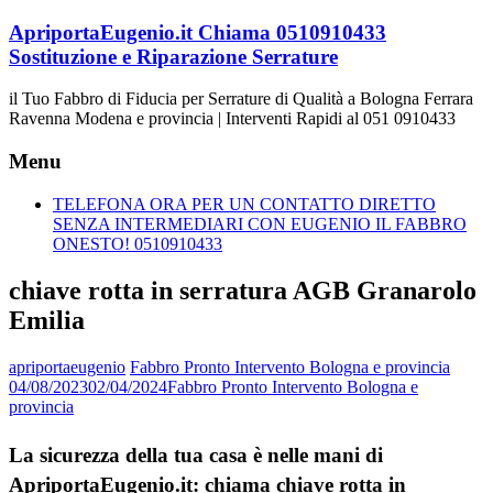
Vai
ApriportaEugenio.it Chiama 0510910433
al
Sostituzione e Riparazione Serrature
contenuto
il Tuo Fabbro di Fiducia per Serrature di Qualità a Bologna Ferrara
Ravenna Modena e provincia | Interventi Rapidi al 051 0910433
Menu
TELEFONA ORA PER UN CONTATTO DIRETTO
SENZA INTERMEDIARI CON EUGENIO IL FABBRO
ONESTO! 0510910433
chiave rotta in serratura AGB Granarolo
Emilia
apriportaeugenio
Fabbro Pronto Intervento Bologna e provincia
04/08/2023
02/04/2024
Fabbro Pronto Intervento Bologna e
provincia
La sicurezza della tua casa è nelle mani di
ApriportaEugenio.it: chiama chiave rotta in