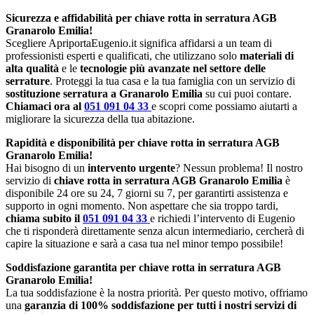
Sicurezza e affidabilità per chiave rotta in serratura AGB
Granarolo Emilia!
Scegliere ApriportaEugenio.it significa affidarsi a un team di
professionisti esperti e qualificati, che utilizzano solo
materiali di
alta qualità
e le
tecnologie più avanzate nel settore delle
serrature
. Proteggi la tua casa e la tua famiglia con un servizio di
sostituzione serratura a Granarolo Emilia
su cui puoi contare.
Chiamaci ora al
051 091 04 33
e scopri come possiamo aiutarti a
migliorare la sicurezza della tua abitazione.
Rapidità e disponibilità per chiave rotta in serratura AGB
Granarolo Emilia!
Hai bisogno di un
intervento urgente
? Nessun problema! Il nostro
servizio di
chiave rotta in serratura AGB Granarolo Emilia
è
disponibile 24 ore su 24, 7 giorni su 7, per garantirti assistenza e
supporto in ogni momento. Non aspettare che sia troppo tardi,
chiama subito il
051 091 04 33
e richiedi l’intervento di Eugenio
che ti risponderà direttamente senza alcun intermediario, cercherà di
capire la situazione e sarà a casa tua nel minor tempo possibile!
Soddisfazione garantita per chiave rotta in serratura AGB
Granarolo Emilia!
La tua soddisfazione è la nostra priorità. Per questo motivo, offriamo
una
garanzia di 100% soddisfazione per tutti i nostri servizi di