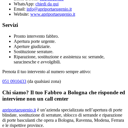
WhatsApp:
chiedi da qui
Email:
info@apriportaeugenio.it
Website:
www.apriportaeugenio.it
Servizi
Pronto intervento fabbro.
Apertura porte urgente.
Aperture giudiziarie.
Sostituzione serrature.
Riparazione, sostituzione e assistenza su: serrande,
saracinesche e avvolgibili.
Prenota il tuo intervento al numero sempre attivo:
051 0910433
(da qualsiasi zona)
Chi siamo? Il tuo Fabbro a Bologna che risponde ed
interviene non un call center
apriportaeugenio.it
è un’azienda specializzata nell’apertura di porte
blindate, sostituzione di serrature, sblocco di serrande e riparazione
di porte basculanti che opera a Bologna, Ravenna, Modena, Ferrara
e le rispettive province.