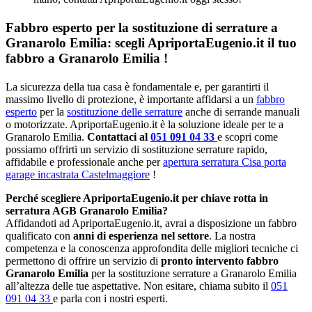
Fabbro esperto per la sostituzione di serrature a
Granarolo Emilia: scegli ApriportaEugenio.it il tuo
fabbro a Granarolo Emilia !
La sicurezza della tua casa è fondamentale e, per garantirti il
massimo livello di protezione, è importante affidarsi a un
fabbro
esperto
per la
sostituzione delle serrature
anche di serrande manuali
o motorizzate. ApriportaEugenio.it è la soluzione ideale per te a
Granarolo Emilia.
Contattaci al
051 091 04 33
e scopri come
possiamo offrirti un servizio di sostituzione serrature rapido,
affidabile e professionale anche per
apertura serratura Cisa porta
garage incastrata Castelmaggiore
!
Perché scegliere ApriportaEugenio.it per chiave rotta in
serratura AGB Granarolo Emilia?
Affidandoti ad ApriportaEugenio.it, avrai a disposizione un fabbro
qualificato con
anni di esperienza nel settore
. La nostra
competenza e la conoscenza approfondita delle migliori tecniche ci
permettono di offrire un servizio di
pronto intervento fabbro
Granarolo Emilia
per la sostituzione serrature a Granarolo Emilia
all’altezza delle tue aspettative. Non esitare, chiama subito il
051
091 04 33
e parla con i nostri esperti.