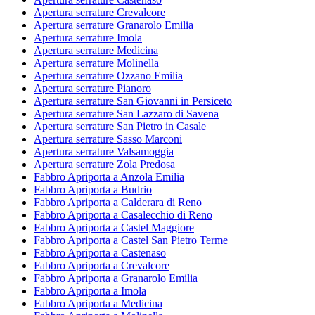
Apertura serrature Crevalcore
Apertura serrature Granarolo Emilia
Apertura serrature Imola
Apertura serrature Medicina
Apertura serrature Molinella
Apertura serrature Ozzano Emilia
Apertura serrature Pianoro
Apertura serrature San Giovanni in Persiceto
Apertura serrature San Lazzaro di Savena
Apertura serrature San Pietro in Casale
Apertura serrature Sasso Marconi
Apertura serrature Valsamoggia
Apertura serrature Zola Predosa
Fabbro Apriporta a Anzola Emilia
Fabbro Apriporta a Budrio
Fabbro Apriporta a Calderara di Reno
Fabbro Apriporta a Casalecchio di Reno
Fabbro Apriporta a Castel Maggiore
Fabbro Apriporta a Castel San Pietro Terme
Fabbro Apriporta a Castenaso
Fabbro Apriporta a Crevalcore
Fabbro Apriporta a Granarolo Emilia
Fabbro Apriporta a Imola
Fabbro Apriporta a Medicina