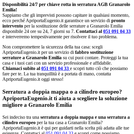
Disponibilità 24/7 per chiave rotta in serratura AGB Granarolo
Emilia!
Sappiamo che gli imprevisti possono capitare in qualsiasi momento,
ecco perché ApriportaEugenio.it garantisce un servizio di
pronto
intervento
per la sostituzione delle serrature a Granarolo Emilia
disponibile 24 ore su 24, 7 giorni su 7.
Contattaci al
051 091 04 33
e interverremo tempestivamente per risolvere il tuo problema.
Non compromettere la sicurezza della tua casa: scegli
ApriportaEugenio.it per un servizio di
fabbro sostituzione
serrature a Granarolo Emilia
su cui puoi contare. Proteggi la tua
casa e i tuoi cari con un servizio professionale e affidabile.
Chiamaci subito al
051 091 04 33
e scopri tutto ciò che possiamo
fare per te. La tua tranquillità è a portata di mano, contatta
ApriportaEugenio.it oggi stesso!
Serratura a doppia mappa o a cilindro europeo?
ApriportaEugenio.it ti aiuta a scegliere la soluzione
migliore a Granarolo Emilia
Sei indeciso tra una
serratura a doppia mappa e una serratura a
cilindro europeo
per la tua casa a Granarolo Emilia?
ApriportaEugenio.it è qui per guidarti nella scelta più adatta alle tue
esigenze. Contattaci al
051 091 04 33
e scopri come possiamo