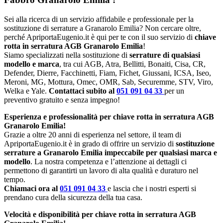
Sei alla ricerca di un servizio affidabile e professionale per la
sostituzione di serrature a Granarolo Emilia? Non cercare oltre,
perché ApriportaEugenio.it è qui per te con il suo servizio di
chiave
rotta in serratura AGB Granarolo Emilia
!
Siamo specializzati nella sostituzione di
serrature di qualsiasi
modello e marca
, tra cui AGB, Atra, Bellitti, Bonaiti, Cisa, CR,
Defender, Dierre, Facchinetti, Fiam, Fichet, Giussani, ICSA, Iseo,
Meroni, MG, Mottura, Omec, OMR, Sab, Securemme, STV, Viro,
Welka e Yale.
Contattaci subito al
051 091 04 33
per un
preventivo gratuito e senza impegno!
Esperienza e professionalità per chiave rotta in serratura AGB
Granarolo Emilia!
Grazie a oltre 20 anni di esperienza nel settore, il team di
ApriportaEugenio.it è in grado di offrire un servizio di
sostituzione
serrature a Granarolo Emilia impeccabile per qualsiasi marca e
modello
. La nostra competenza e l’attenzione ai dettagli ci
permettono di garantirti un lavoro di alta qualità e duraturo nel
tempo.
Chiamaci ora al
051 091 04 33
e lascia che i nostri esperti si
prendano cura della sicurezza della tua casa.
Velocità e disponibilità per chiave rotta in serratura AGB