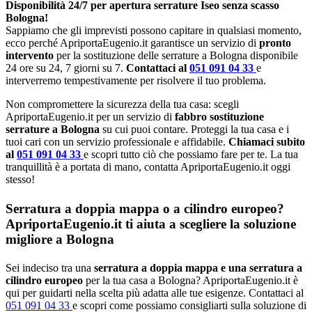
Disponibilità 24/7 per apertura serrature Iseo senza scasso
Bologna!
Sappiamo che gli imprevisti possono capitare in qualsiasi momento,
ecco perché ApriportaEugenio.it garantisce un servizio di
pronto
intervento
per la sostituzione delle serrature a Bologna disponibile
24 ore su 24, 7 giorni su 7.
Contattaci al
051 091 04 33
e
interverremo tempestivamente per risolvere il tuo problema.
Non compromettere la sicurezza della tua casa: scegli
ApriportaEugenio.it per un servizio di
fabbro sostituzione
serrature a Bologna
su cui puoi contare. Proteggi la tua casa e i
tuoi cari con un servizio professionale e affidabile.
Chiamaci subito
al
051 091 04 33
e scopri tutto ciò che possiamo fare per te. La tua
tranquillità è a portata di mano, contatta ApriportaEugenio.it oggi
stesso!
Serratura a doppia mappa o a cilindro europeo?
ApriportaEugenio.it ti aiuta a scegliere la soluzione
migliore a Bologna
Sei indeciso tra una
serratura a doppia mappa e una serratura a
cilindro europeo
per la tua casa a Bologna? ApriportaEugenio.it è
qui per guidarti nella scelta più adatta alle tue esigenze. Contattaci al
051 091 04 33
e scopri come possiamo consigliarti sulla soluzione di