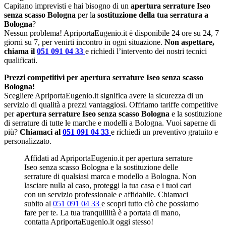
Capitano imprevisti e hai bisogno di un
apertura serrature Iseo
senza scasso Bologna
per la
sostituzione della tua serratura a
Bologna
?
Nessun problema! ApriportaEugenio.it è disponibile 24 ore su 24, 7
giorni su 7, per venirti incontro in ogni situazione.
Non aspettare,
chiama il
051 091 04 33
e richiedi l’intervento dei nostri tecnici
qualificati.
Prezzi competitivi per apertura serrature Iseo senza scasso
Bologna!
Scegliere ApriportaEugenio.it significa avere la sicurezza di un
servizio di qualità a prezzi vantaggiosi. Offriamo tariffe competitive
per
apertura serrature Iseo senza scasso Bologna
e la sostituzione
di serrature di tutte le marche e modelli a Bologna. Vuoi saperne di
più?
Chiamaci al
051 091 04 33
e richiedi un preventivo gratuito e
personalizzato.
Affidati ad ApriportaEugenio.it per apertura serrature
Iseo senza scasso Bologna e la sostituzione delle
serrature di qualsiasi marca e modello a Bologna. Non
lasciare nulla al caso, proteggi la tua casa e i tuoi cari
con un servizio professionale e affidabile. Chiamaci
subito al
051 091 04 33
e scopri tutto ciò che possiamo
fare per te. La tua tranquillità è a portata di mano,
contatta ApriportaEugenio.it oggi stesso!