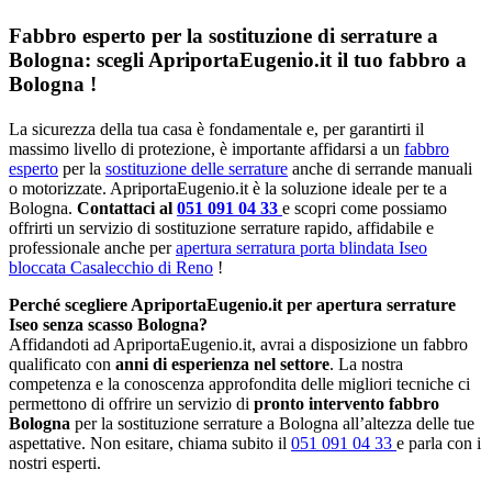
Fabbro esperto per la sostituzione di serrature a
Bologna: scegli ApriportaEugenio.it il tuo fabbro a
Bologna !
La sicurezza della tua casa è fondamentale e, per garantirti il
massimo livello di protezione, è importante affidarsi a un
fabbro
esperto
per la
sostituzione delle serrature
anche di serrande manuali
o motorizzate. ApriportaEugenio.it è la soluzione ideale per te a
Bologna.
Contattaci al
051 091 04 33
e scopri come possiamo
offrirti un servizio di sostituzione serrature rapido, affidabile e
professionale anche per
apertura serratura porta blindata Iseo
bloccata Casalecchio di Reno
!
Perché scegliere ApriportaEugenio.it per apertura serrature
Iseo senza scasso Bologna?
Affidandoti ad ApriportaEugenio.it, avrai a disposizione un fabbro
qualificato con
anni di esperienza nel settore
. La nostra
competenza e la conoscenza approfondita delle migliori tecniche ci
permettono di offrire un servizio di
pronto intervento fabbro
Bologna
per la sostituzione serrature a Bologna all’altezza delle tue
aspettative. Non esitare, chiama subito il
051 091 04 33
e parla con i
nostri esperti.