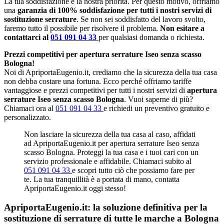
La tua soddisfazione è la nostra priorità. Per questo motivo, offriamo
una
garanzia di 100% soddisfazione per tutti i nostri servizi di
sostituzione serrature
. Se non sei soddisfatto del lavoro svolto,
faremo tutto il possibile per risolvere il problema.
Non esitare a
contattarci al
051 091 04 33
per qualsiasi domanda o richiesta.
Prezzi competitivi per apertura serrature Iseo senza scasso
Bologna!
Noi di ApriportaEugenio.it, crediamo che la sicurezza della tua casa
non debba costare una fortuna. Ecco perché offriamo tariffe
vantaggiose e prezzi competitivi per tutti i nostri servizi di
apertura
serrature Iseo senza scasso Bologna
. Vuoi saperne di più?
Chiamaci ora al
051 091 04 33
e richiedi un preventivo gratuito e
personalizzato.
Non lasciare la sicurezza della tua casa al caso, affidati
ad ApriportaEugenio.it per apertura serrature Iseo senza
scasso Bologna. Proteggi la tua casa e i tuoi cari con un
servizio professionale e affidabile. Chiamaci subito al
051 091 04 33
e scopri tutto ciò che possiamo fare per
te. La tua tranquillità è a portata di mano, contatta
ApriportaEugenio.it oggi stesso!
ApriportaEugenio.it: la soluzione definitiva per la
sostituzione di serrature di tutte le marche a Bologna