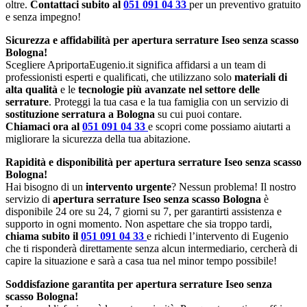
oltre.
Contattaci subito al
051 091 04 33
per un preventivo gratuito
e senza impegno!
Sicurezza e affidabilità per apertura serrature Iseo senza scasso
Bologna!
Scegliere ApriportaEugenio.it significa affidarsi a un team di
professionisti esperti e qualificati, che utilizzano solo
materiali di
alta qualità
e le
tecnologie più avanzate nel settore delle
serrature
. Proteggi la tua casa e la tua famiglia con un servizio di
sostituzione serratura a Bologna
su cui puoi contare.
Chiamaci ora al
051 091 04 33
e scopri come possiamo aiutarti a
migliorare la sicurezza della tua abitazione.
Rapidità e disponibilità per apertura serrature Iseo senza scasso
Bologna!
Hai bisogno di un
intervento urgente
? Nessun problema! Il nostro
servizio di
apertura serrature Iseo senza scasso Bologna
è
disponibile 24 ore su 24, 7 giorni su 7, per garantirti assistenza e
supporto in ogni momento. Non aspettare che sia troppo tardi,
chiama subito il
051 091 04 33
e richiedi l’intervento di Eugenio
che ti risponderà direttamente senza alcun intermediario, cercherà di
capire la situazione e sarà a casa tua nel minor tempo possibile!
Soddisfazione garantita per apertura serrature Iseo senza
scasso Bologna!