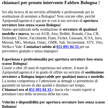
chiamaci per pronto intervento
Fabbro Bologna
!
Sei alla ricerca di un servizio affidabile e professionale per la
sostituzione di serrature a Bologna? Non cercare oltre, perché
ApriportaEugenio.it è qui per te con il suo servizio di
apertura
serrature Iseo senza scasso Bologna
!
Siamo specializzati nella sostituzione di
serrature di qualsiasi
modello e marca
, tra cui AGB, Atra, Bellitti, Bonaiti, Cisa, CR,
Defender, Dierre, Facchinetti, Fiam, Fichet, Giussani, ICSA, Iseo,
Meroni, MG, Mottura, Omec, OMR, Sab, Securemme, STV, Viro,
Welka e Yale.
Contattaci subito al
051 091 04 33
per un
preventivo gratuito e senza impegno!
Esperienza e professionalità per apertura serrature Iseo senza
scasso Bologna!
Grazie a oltre 20 anni di esperienza nel settore, il team di
ApriportaEugenio.it è in grado di offrire un servizio di
sostituzione
serrature a Bologna impeccabile per qualsiasi marca e modello
.
La nostra competenza e l’attenzione ai dettagli ci permettono di
garantirti un lavoro di alta qualità e duraturo nel tempo.
Chiamaci ora al
051 091 04 33
e lascia che i nostri esperti si
prendano cura della sicurezza della tua casa.
Velocità e disponibilità per apertura serrature Iseo senza scasso
Bologna!