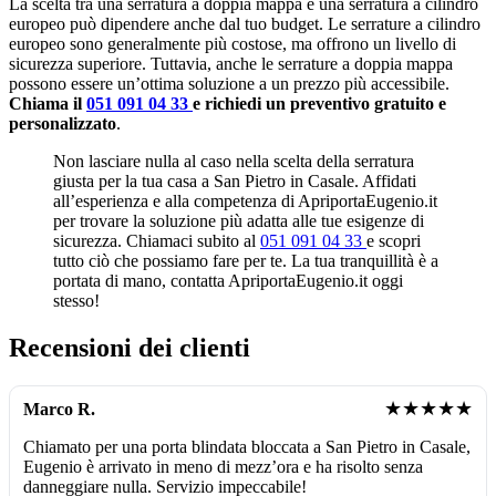
La scelta tra una serratura a doppia mappa e una serratura a cilindro
europeo può dipendere anche dal tuo budget. Le serrature a cilindro
europeo sono generalmente più costose, ma offrono un livello di
sicurezza superiore. Tuttavia, anche le serrature a doppia mappa
possono essere un’ottima soluzione a un prezzo più accessibile.
Chiama il
051 091 04 33
e richiedi un preventivo gratuito e
personalizzato
.
Non lasciare nulla al caso nella scelta della serratura
giusta per la tua casa a San Pietro in Casale. Affidati
all’esperienza e alla competenza di ApriportaEugenio.it
per trovare la soluzione più adatta alle tue esigenze di
sicurezza. Chiamaci subito al
051 091 04 33
e scopri
tutto ciò che possiamo fare per te. La tua tranquillità è a
portata di mano, contatta ApriportaEugenio.it oggi
stesso!
Recensioni dei clienti
★★★★★
Marco R.
Chiamato per una porta blindata bloccata a San Pietro in Casale,
Eugenio è arrivato in meno di mezz’ora e ha risolto senza
danneggiare nulla. Servizio impeccabile!