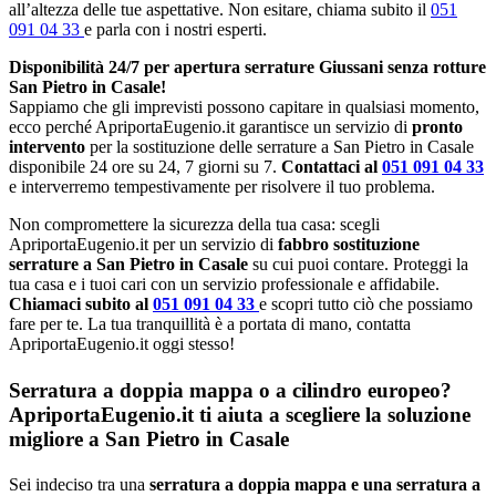
all’altezza delle tue aspettative. Non esitare, chiama subito il
051
091 04 33
e parla con i nostri esperti.
Disponibilità 24/7 per apertura serrature Giussani senza rotture
San Pietro in Casale!
Sappiamo che gli imprevisti possono capitare in qualsiasi momento,
ecco perché ApriportaEugenio.it garantisce un servizio di
pronto
intervento
per la sostituzione delle serrature a San Pietro in Casale
disponibile 24 ore su 24, 7 giorni su 7.
Contattaci al
051 091 04 33
e interverremo tempestivamente per risolvere il tuo problema.
Non compromettere la sicurezza della tua casa: scegli
ApriportaEugenio.it per un servizio di
fabbro sostituzione
serrature a San Pietro in Casale
su cui puoi contare. Proteggi la
tua casa e i tuoi cari con un servizio professionale e affidabile.
Chiamaci subito al
051 091 04 33
e scopri tutto ciò che possiamo
fare per te. La tua tranquillità è a portata di mano, contatta
ApriportaEugenio.it oggi stesso!
Serratura a doppia mappa o a cilindro europeo?
ApriportaEugenio.it ti aiuta a scegliere la soluzione
migliore a San Pietro in Casale
Sei indeciso tra una
serratura a doppia mappa e una serratura a