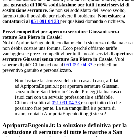
una
garanzia di 100% soddisfazione per tutti i nostri servizi di
sostituzione serrature
. Se non sei soddisfatto del lavoro svolto,
faremo tutto il possibile per risolvere il problema.
Non esitare a
contattarci al
051 091 04 33
per qualsiasi domanda o richiesta.
Prezzi competitivi per apertura serrature Giussani senza
rotture San Pietro in Casale!
Noi di ApriportaEugenio.it, crediamo che la sicurezza della tua casa
non debba costare una fortuna. Ecco perché offriamo tariffe
vantaggiose e prezzi competitivi per tutti i nostri servizi di
apertura
serrature Giussani senza rotture San Pietro in Casale
. Vuoi
saperne di più? Chiamaci ora al
051 091 04 33
e richiedi un
preventivo gratuito e personalizzato.
Non lasciare la sicurezza della tua casa al caso, affidati
ad ApriportaEugenio.it per apertura serrature Giussani
senza rotture San Pietro in Casale. Proteggi la tua casa e
i tuoi cari con un servizio professionale e affidabile.
Chiamaci subito al
051 091 04 33
e scopri tutto ciò che
possiamo fare per te. La tua tranquillità è a portata di
mano, contatta ApriportaEugenio.it oggi stesso!
ApriportaEugenio.it: la soluzione definitiva per la
sostituzione di serrature di tutte le marche a San