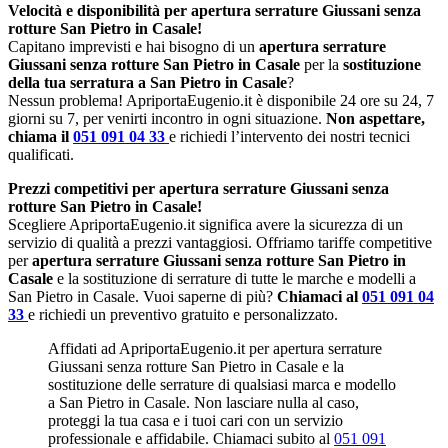
Velocità e disponibilità per apertura serrature Giussani senza
rotture San Pietro in Casale!
Capitano imprevisti e hai bisogno di un
apertura serrature
Giussani senza rotture San Pietro in Casale
per la
sostituzione
della tua serratura a San Pietro in Casale
?
Nessun problema! ApriportaEugenio.it è disponibile 24 ore su 24, 7
giorni su 7, per venirti incontro in ogni situazione.
Non aspettare,
chiama il
051 091 04 33
e richiedi l’intervento dei nostri tecnici
qualificati.
Prezzi competitivi per apertura serrature Giussani senza
rotture San Pietro in Casale!
Scegliere ApriportaEugenio.it significa avere la sicurezza di un
servizio di qualità a prezzi vantaggiosi. Offriamo tariffe competitive
per
apertura serrature Giussani senza rotture San Pietro in
Casale
e la sostituzione di serrature di tutte le marche e modelli a
San Pietro in Casale. Vuoi saperne di più?
Chiamaci al
051 091 04
33
e richiedi un preventivo gratuito e personalizzato.
Affidati ad ApriportaEugenio.it per apertura serrature
Giussani senza rotture San Pietro in Casale e la
sostituzione delle serrature di qualsiasi marca e modello
a San Pietro in Casale. Non lasciare nulla al caso,
proteggi la tua casa e i tuoi cari con un servizio
professionale e affidabile. Chiamaci subito al
051 091