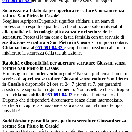
051 091 04 33
per un preventivo gratuito e senza impegno!
Sicurezza e affidabilità per apertura serrature Giussani senza
rotture San Pietro in Casale!
Scegliere ApriportaEugenio.it significa affidarsi a un team di
professionisti esperti e qualificati, che utilizzano solo
materiali di
alta qualità
e le
tecnologie più avanzate nel settore delle
serrature
. Proteggi la tua casa e la tua famiglia con un servizio di
sostituzione serratura a San Pietro in Casale
su cui puoi contare.
Chiamaci ora al
051 091 04 33
e scopri come possiamo aiutarti a
migliorare la sicurezza della tua abitazione.
Rapidità e disponibilità per apertura serrature Giussani senza
rotture San Pietro in Casale!
Hai bisogno di un
intervento urgente
? Nessun problema! Il nostro
servizio di
apertura serrature Giussani senza rotture San Pietro
in Casale
è disponibile 24 ore su 24, 7 giorni su 7, per garantirti
assistenza e supporto in ogni momento. Non aspettare che sia troppo
tardi,
chiama subito il
051 091 04 33
e richiedi l’intervento di
Eugenio che ti risponderà direttamente senza alcun intermediario,
cercherà di capire la situazione e sarà a casa tua nel minor tempo
possibile!
Soddisfazione garantita per apertura serrature Giussani senza
rotture San Pietro in Casale!
La tua soddisfazione è la nostra priorità. Per questo motivo, offriamo