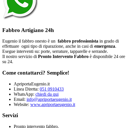
Fabbro Artigiano 24h
Eugenio il fabbro onesto è un
fabbro professionista
in grado di
effettuare ogni tipo di riparazione, anche in casi di
emergenza
.
Esegue interventi su: porte, serrature, tapparelle e serrande.
Il nostro servizio di
Pronto Intervento Fabbro
è disponibile 24 ore
su 24.
Come contattarci? Semplice!
ApriportaEugenio.it
Linea Diretta:
051 0910433
WhatsApp:
chiedi da qui
Email:
info@apriportaeugenio.it
Website:
www.apriportaeugenio.it
Servizi
Pronto intervento fabbro.