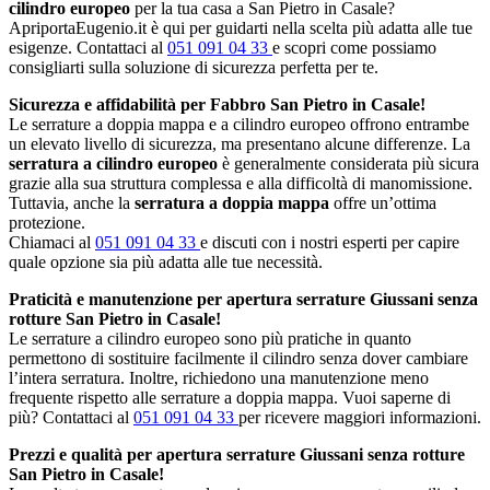
cilindro europeo
per la tua casa a San Pietro in Casale?
ApriportaEugenio.it è qui per guidarti nella scelta più adatta alle tue
esigenze. Contattaci al
051 091 04 33
e scopri come possiamo
consigliarti sulla soluzione di sicurezza perfetta per te.
Sicurezza e affidabilità per Fabbro San Pietro in Casale!
Le serrature a doppia mappa e a cilindro europeo offrono entrambe
un elevato livello di sicurezza, ma presentano alcune differenze. La
serratura a cilindro europeo
è generalmente considerata più sicura
grazie alla sua struttura complessa e alla difficoltà di manomissione.
Tuttavia, anche la
serratura a doppia mappa
offre un’ottima
protezione.
Chiamaci al
051 091 04 33
e discuti con i nostri esperti per capire
quale opzione sia più adatta alle tue necessità.
Praticità e manutenzione per apertura serrature Giussani senza
rotture San Pietro in Casale!
Le serrature a cilindro europeo sono più pratiche in quanto
permettono di sostituire facilmente il cilindro senza dover cambiare
l’intera serratura. Inoltre, richiedono una manutenzione meno
frequente rispetto alle serrature a doppia mappa. Vuoi saperne di
più? Contattaci al
051 091 04 33
per ricevere maggiori informazioni.
Prezzi e qualità per apertura serrature Giussani senza rotture
San Pietro in Casale!