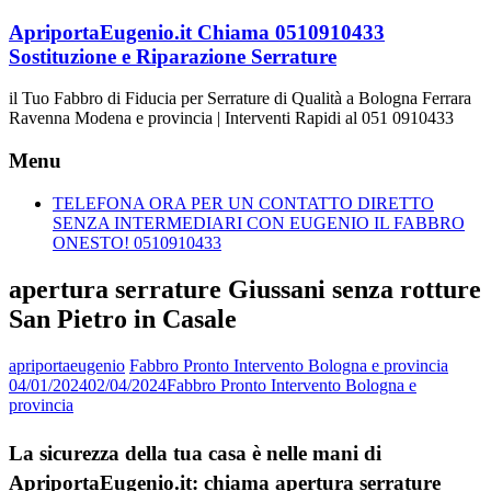
Vai
ApriportaEugenio.it Chiama 0510910433
al
Sostituzione e Riparazione Serrature
contenuto
il Tuo Fabbro di Fiducia per Serrature di Qualità a Bologna Ferrara
Ravenna Modena e provincia | Interventi Rapidi al 051 0910433
Menu
TELEFONA ORA PER UN CONTATTO DIRETTO
SENZA INTERMEDIARI CON EUGENIO IL FABBRO
ONESTO! 0510910433
apertura serrature Giussani senza rotture
San Pietro in Casale
apriportaeugenio
Fabbro Pronto Intervento Bologna e provincia
04/01/2024
02/04/2024
Fabbro Pronto Intervento Bologna e
provincia
La sicurezza della tua casa è nelle mani di
ApriportaEugenio.it: chiama apertura serrature