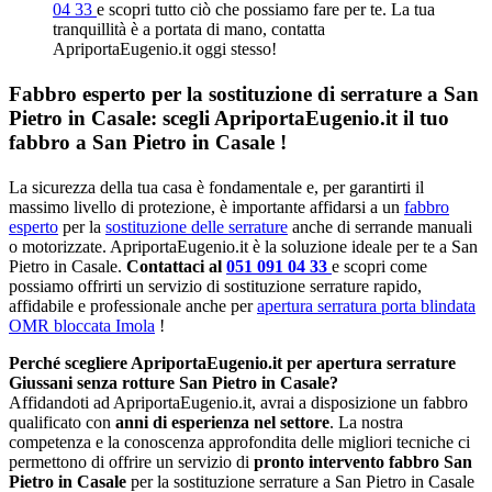
04 33
e scopri tutto ciò che possiamo fare per te. La tua
tranquillità è a portata di mano, contatta
ApriportaEugenio.it oggi stesso!
Fabbro esperto per la sostituzione di serrature a San
Pietro in Casale: scegli ApriportaEugenio.it il tuo
fabbro a San Pietro in Casale !
La sicurezza della tua casa è fondamentale e, per garantirti il
massimo livello di protezione, è importante affidarsi a un
fabbro
esperto
per la
sostituzione delle serrature
anche di serrande manuali
o motorizzate. ApriportaEugenio.it è la soluzione ideale per te a San
Pietro in Casale.
Contattaci al
051 091 04 33
e scopri come
possiamo offrirti un servizio di sostituzione serrature rapido,
affidabile e professionale anche per
apertura serratura porta blindata
OMR bloccata Imola
!
Perché scegliere ApriportaEugenio.it per apertura serrature
Giussani senza rotture San Pietro in Casale?
Affidandoti ad ApriportaEugenio.it, avrai a disposizione un fabbro
qualificato con
anni di esperienza nel settore
. La nostra
competenza e la conoscenza approfondita delle migliori tecniche ci
permettono di offrire un servizio di
pronto intervento fabbro San
Pietro in Casale
per la sostituzione serrature a San Pietro in Casale