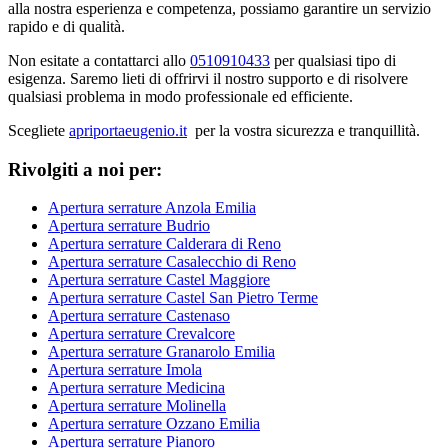
alla nostra esperienza e competenza, possiamo garantire un servizio
rapido e di qualità.
Non esitate a contattarci allo
0510910433
per qualsiasi tipo di
esigenza. Saremo lieti di offrirvi il nostro supporto e di risolvere
qualsiasi problema in modo professionale ed efficiente.
Scegliete
apriportaeugenio.it
per la vostra sicurezza e tranquillità.
Rivolgiti a noi per:
Apertura serrature Anzola Emilia
Apertura serrature Budrio
Apertura serrature Calderara di Reno
Apertura serrature Casalecchio di Reno
Apertura serrature Castel Maggiore
Apertura serrature Castel San Pietro Terme
Apertura serrature Castenaso
Apertura serrature Crevalcore
Apertura serrature Granarolo Emilia
Apertura serrature Imola
Apertura serrature Medicina
Apertura serrature Molinella
Apertura serrature Ozzano Emilia
Apertura serrature Pianoro