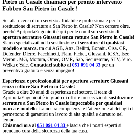
Pietro in Casale chiamaci per pronto intervento
Fabbro San Pietro in Casale
!
Sei alla ricerca di un servizio affidabile e professionale per la
sostituzione di serrature a San Pietro in Casale? Non cercare oltre,
perché ApriportaEugenio.it è qui per te con il suo servizio di
apertura serrature Giussani senza rotture San Pietro in Casale
!
Siamo specializzati nella sostituzione di
serrature di qualsiasi
modello e marca
, tra cui AGB, Atra, Bellitti, Bonaiti, Cisa, CR,
Defender, Dierre, Facchinetti, Fiam, Fichet, Giussani, ICSA, Iseo,
Meroni, MG, Mottura, Omec, OMR, Sab, Securemme, STV, Viro,
Welka e Yale.
Contattaci subito al
051 091 04 33
per un
preventivo gratuito e senza impegno!
Esperienza e professionalità per apertura serrature Giussani
senza rotture San Pietro in Casale!
Grazie a oltre 20 anni di esperienza nel settore, il team di
ApriportaEugenio.it è in grado di offrire un servizio di
sostituzione
serrature a San Pietro in Casale impeccabile per qualsiasi
marca e modello
. La nostra competenza e l’attenzione ai dettagli ci
permettono di garantirti un lavoro di alta qualità e duraturo nel
tempo.
Chiamaci ora al
051 091 04 33
e lascia che i nostri esperti si
prendano cura della sicurezza della tua casa.