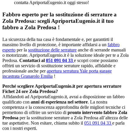
contatta ApriportaEugenio.it oggi stesso!
Fabbro esperto per la sostituzione di serrature a
Zola Predosa: scegli ApriportaEugenio.it il tuo
fabbro a Zola Predosa !
La sicurezza della tua casa è fondamentale e, per garantirti il
massimo livello di protezione, è importante affidarsi a un
fabbro
esperto
per la
sostituzione delle serrature
anche di serrande manuali
o motorizzate. ApriportaEugenio.it è la soluzione ideale per te a Zola
Predosa.
Contattaci al
051 091 04 33
e scopri come possiamo
offrirti un servizio di sostituzione serrature rapido, affidabile e
professionale anche per
apertura serratura Yale porta garage
incastrata Granarolo Emilia
!
Perché scegliere ApriportaEugenio.it per apertura serrature
Fichet 24 ore Zola Predosa?
Affidandoti ad ApriportaEugenio.it, avrai a disposizione un fabbro
qualificato con
anni di esperienza nel settore
. La nostra
competenza e la conoscenza approfondita delle migliori tecniche ci
permettono di offrire un servizio di
pronto intervento fabbro Zola
Predosa
per la sostituzione serrature a Zola Predosa all’altezza delle
tue aspettative. Non esitare, chiama subito il
051 091 04 33
e parla
con i nostri esperti.