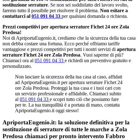
sostituzione serrature
. Se non sei soddisfatto del lavoro svolto,
faremo tutto il possibile per risolvere il problema.
Non esitare a
contattarci al
051 091 04 33
per qualsiasi domanda o richiesta.
Prezzi competitivi per apertura serrature Fichet 24 ore Zola
Predosa!
Noi di ApriportaEugenio.it, crediamo che la sicurezza della tua casa
non debba costare una fortuna. Ecco perché offriamo tariffe
vantaggiose e prezzi competitivi per tutti i nostri servizi di
apertura
serrature Fichet 24 ore Zola Predosa
. Vuoi saperne di più?
Chiamaci ora al
051 091 04 33
e richiedi un preventivo gratuito e
personalizzato.
Non lasciare la sicurezza della tua casa al caso, affidati
ad ApriportaEugenio.it per apertura serrature Fichet 24
ore Zola Predosa. Proteggi la tua casa e i tuoi cari con
un servizio professionale e affidabile. Chiamaci subito
al
051 091 04 33
e scopri tutto ciò che possiamo fare
per te. La tua tranquillità è a portata di mano, contatta
ApriportaEugenio.it oggi stesso!
ApriportaEugenio.it: la soluzione definitiva per la
sostituzione di serrature di tutte le marche a Zola
Predosa chiamaci per pronto intervento
Fabbro