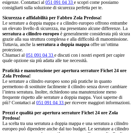
esigenze. Contattaci al
051 091 04 33
e scopri come possiamo
consigliarti sulla soluzione di sicurezza perfetta per te.
Sicurezza e affidabilità per Fabbro Zola Predosa!
Le serrature a doppia mappa e a cilindro europeo offrono entrambe
un elevato livello di sicurezza, ma presentano alcune differenze. La
serratura a cilindro europeo
è generalmente considerata più sicura
grazie alla sua struttura complessa e alla difficoltà di manomissione.
Tuttavia, anche la
serratura a doppia mappa
offre un’ottima
protezione.
Chiamaci al
051 091 04 33
e discuti con i nostri esperti per capire
quale opzione sia più adatta alle tue necessità.
Praticità e manutenzione per apertura serrature Fichet 24 ore
Zola Predosa!
Le serrature a cilindro europeo sono più pratiche in quanto
permettono di sostituire facilmente il cilindro senza dover cambiare
l’intera serratura. Inoltre, richiedono una manutenzione meno
frequente rispetto alle serrature a doppia mappa. Vuoi saperne di
più? Contattaci al
051 091 04 33
per ricevere maggiori informazioni.
Prezzi e qualità per apertura serrature Fichet 24 ore Zola
Predosa!
La scelta tra una serratura a doppia mappa e una serratura a cilindro
europeo può dipendere anche dal tuo budget. Le serrature a cilindro