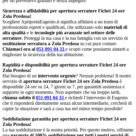
per un preventivo gratuito e senza impegno!
Sicurezza e affidabilità per apertura serrature Fichet 24 ore
Zola Predosa!
Scegliere ApriportaEugenio.it significa affidarsi a un team di
professionisti esperti e qualificati, che utilizzano solo
materiali di
alta qualità
e le
tecnologie più avanzate nel settore delle
serrature
. Proteggi la tua casa e la tua famiglia con un servizio di
sostituzione serratura a Zola Predosa
su cui puoi contare.
Chiamaci ora al
051 091 04 33
e scopri come possiamo aiutarti a
migliorare la sicurezza della tua abitazione.
Rapidità e disponibilità per apertura serrature Fichet 24 ore
Zola Predosa!
Hai bisogno di un
intervento urgente
? Nessun problema! Il nostro
servizio di
apertura serrature Fichet 24 ore Zola Predosa
è
disponibile 24 ore su 24, 7 giorni su 7, per garantirti assistenza e
supporto in ogni momento. Non aspettare che sia troppo tardi,
chiama subito il
051 091 04 33
e richiedi l’intervento di Eugenio
che ti risponderà direttamente senza alcun intermediario, cercherà di
capire la situazione e sarà a casa tua nel minor tempo possibile!
Soddisfazione garantita per apertura serrature Fichet 24 ore
Zola Predosa!
La tua soddisfazione è la nostra priorità. Per questo motivo, offriamo
una
garanzia di 100% soddisfazione per tutti i nostri servizi di