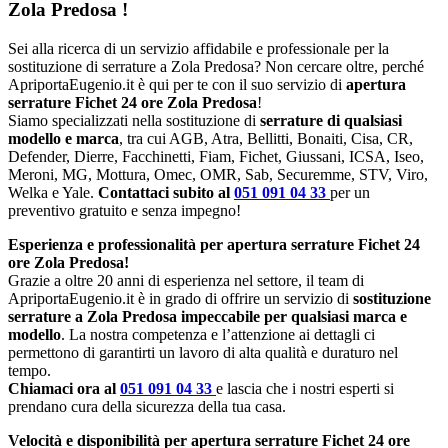
Zola Predosa
!
Sei alla ricerca di un servizio affidabile e professionale per la
sostituzione di serrature a Zola Predosa? Non cercare oltre, perché
ApriportaEugenio.it è qui per te con il suo servizio di
apertura
serrature Fichet 24 ore Zola Predosa
!
Siamo specializzati nella sostituzione di
serrature di qualsiasi
modello e marca
, tra cui AGB, Atra, Bellitti, Bonaiti, Cisa, CR,
Defender, Dierre, Facchinetti, Fiam, Fichet, Giussani, ICSA, Iseo,
Meroni, MG, Mottura, Omec, OMR, Sab, Securemme, STV, Viro,
Welka e Yale.
Contattaci subito al
051 091 04 33
per un
preventivo gratuito e senza impegno!
Esperienza e professionalità per apertura serrature Fichet 24
ore Zola Predosa!
Grazie a oltre 20 anni di esperienza nel settore, il team di
ApriportaEugenio.it è in grado di offrire un servizio di
sostituzione
serrature a Zola Predosa impeccabile per qualsiasi marca e
modello
. La nostra competenza e l’attenzione ai dettagli ci
permettono di garantirti un lavoro di alta qualità e duraturo nel
tempo.
Chiamaci ora al
051 091 04 33
e lascia che i nostri esperti si
prendano cura della sicurezza della tua casa.
Velocità e disponibilità per apertura serrature Fichet 24 ore