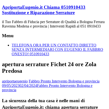
Vai
ApriportaEugenio.it Chiama 0510910433
al
Sostituzione e Riparazione Serrature
contenuto
il Tuo Fabbro di Fiducia per Serrature di Qualità a Bologna Ferrara
Ravenna Modena e provincia | Interventi Rapidi al 051 0910433
Menu
TELEFONA ORA PER UN CONTATTO DIRETTO
SENZA INTERMEDIARI CON EUGENIO IL FABBRO
ONESTO! 0510910433
apertura serrature Fichet 24 ore Zola
Predosa
apriportaeugenio
Fabbro Pronto Intervento Bologna e provincia
09/05/2023
02/04/2024
Fabbro Pronto Intervento Bologna e
provincia
La sicurezza della tua casa è nelle mani di
ApriportaEugenio.it: chiama apertura serrature