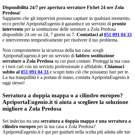
Disponibilità 24/7 per apertura serrature Fichet 24 ore Zola
Predosa!
Sappiamo che gli imprevisti possono capitare in qualsiasi momento,
ecco perché ApriportaEugenio.it garantisce un servizio di
pronto
intervento
per la sostituzione delle serrature a Zola Predosa
disponibile 24 ore su 24, 7 giorni su 7.
Contattaci al
051 091 04 33
e interverremo tempestivamente per risolvere il tuo problema.
Non compromettere la sicurezza della tua casa: scegli
ApriportaEugenio.it per un servizio di
fabbro sostituzione
serrature a Zola Predosa
su cui puoi contare. Proteggi la tua casa
e i tuoi cari con un servizio professionale e affidabile.
Chiamaci
subito al
051 091 04 33
e scopri tutto ciò che possiamo fare per te.
La tua tranquillità è a portata di mano, contatta ApriportaEugenio.it
oggi stesso!
Serratura a doppia mappa o a cilindro europeo?
ApriportaEugenio.it ti aiuta a scegliere la soluzione
migliore a Zola Predosa
Sei indeciso tra una
serratura a doppia mappa e una serratura a
cilindro europeo
per la tua casa a Zola Predosa?
ApriportaEugenio.it è qui per guidarti nella scelta più adatta alle tue