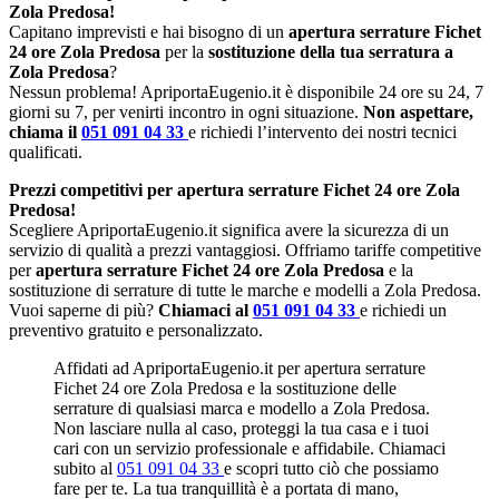
Zola Predosa!
Capitano imprevisti e hai bisogno di un
apertura serrature Fichet
24 ore Zola Predosa
per la
sostituzione della tua serratura a
Zola Predosa
?
Nessun problema! ApriportaEugenio.it è disponibile 24 ore su 24, 7
giorni su 7, per venirti incontro in ogni situazione.
Non aspettare,
chiama il
051 091 04 33
e richiedi l’intervento dei nostri tecnici
qualificati.
Prezzi competitivi per apertura serrature Fichet 24 ore Zola
Predosa!
Scegliere ApriportaEugenio.it significa avere la sicurezza di un
servizio di qualità a prezzi vantaggiosi. Offriamo tariffe competitive
per
apertura serrature Fichet 24 ore Zola Predosa
e la
sostituzione di serrature di tutte le marche e modelli a Zola Predosa.
Vuoi saperne di più?
Chiamaci al
051 091 04 33
e richiedi un
preventivo gratuito e personalizzato.
Affidati ad ApriportaEugenio.it per apertura serrature
Fichet 24 ore Zola Predosa e la sostituzione delle
serrature di qualsiasi marca e modello a Zola Predosa.
Non lasciare nulla al caso, proteggi la tua casa e i tuoi
cari con un servizio professionale e affidabile. Chiamaci
subito al
051 091 04 33
e scopri tutto ciò che possiamo
fare per te. La tua tranquillità è a portata di mano,