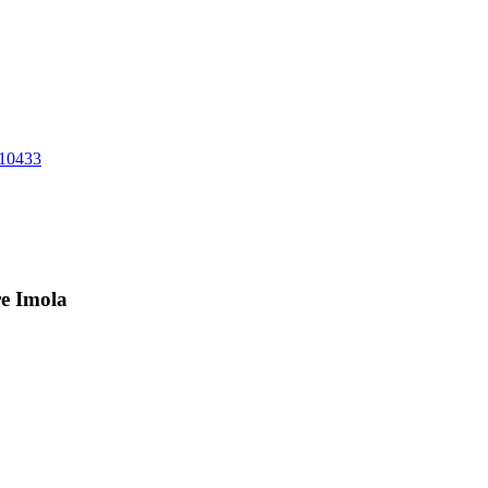
10433
re Imola