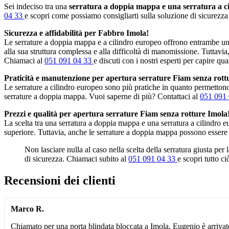
Sei indeciso tra una
serratura a doppia mappa e una serratura a c
04 33
e scopri come possiamo consigliarti sulla soluzione di sicurezza 
Sicurezza e affidabilità per Fabbro Imola!
Le serrature a doppia mappa e a cilindro europeo offrono entrambe un 
alla sua struttura complessa e alla difficoltà di manomissione. Tuttavia
Chiamaci al
051 091 04 33
e discuti con i nostri esperti per capire qua
Praticità e manutenzione per apertura serrature Fiam senza rott
Le serrature a cilindro europeo sono più pratiche in quanto permettono 
serrature a doppia mappa. Vuoi saperne di più? Contattaci al
051 091
Prezzi e qualità per apertura serrature Fiam senza rotture Imola
La scelta tra una serratura a doppia mappa e una serratura a cilindro 
superiore. Tuttavia, anche le serrature a doppia mappa possono essere
Non lasciare nulla al caso nella scelta della serratura giusta per
di sicurezza. Chiamaci subito al
051 091 04 33
e scopri tutto c
Recensioni dei clienti
Marco R.
Chiamato per una porta blindata bloccata a Imola, Eugenio è arrivat