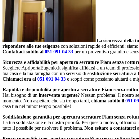
La
sicurezza della t
rispondere alle tue esigenze
con soluzioni rapide ed efficienti: siamo
Contattaci subito al
051 091 04 33
per un preventivo gratuito e sen
Sicurezza e affidabilità per apertura serrature Fiam senza rottur
Scegliere ApriportaEugenio.it significa affidarsi a un team di profession
tua casa e la tua famiglia con un servizio di
sostituzione serratura a
Chiamaci ora al
051 091 04 33
e scopri come possiamo aiutarti a migl
Rapidità e disponibilità per apertura serrature Fiam senza rottu
Hai bisogno di un
intervento urgente
? Nessun problema! Il nostro se
momento. Non aspettare che sia troppo tardi,
chiama subito il
051 0
casa tua nel minor tempo possibile!
Soddisfazione garantita per apertura serrature Fiam senza rottu
La tua soddisfazione è la nostra priorità. Per questo motivo, offriamo
tutto il possibile per risolvere il problema.
Non esitare a contattarci 
Prezzi competitivi per apertura serrature Fiam senza rotture Imo