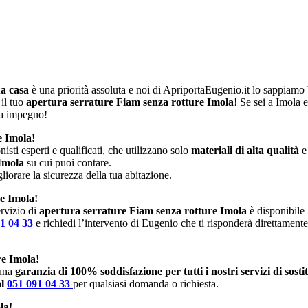
ua casa
è una priorità assoluta e noi di ApriportaEugenio.it lo sappiam
 il tuo
apertura serrature Fiam senza rotture Imola
! Se sei a Imola 
za impegno!
e Imola!
isti esperti e qualificati, che utilizzano solo
materiali di alta qualità
e
 Imola
su cui puoi contare.
iorare la sicurezza della tua abitazione.
re Imola!
rvizio di
apertura serrature Fiam senza rotture Imola
è disponibile 
91 04 33
e richiedi l’intervento di Eugenio che ti risponderà direttamente
re Imola!
 una
garanzia di 100% soddisfazione per tutti i nostri servizi di sost
al
051 091 04 33
per qualsiasi domanda o richiesta.
la!