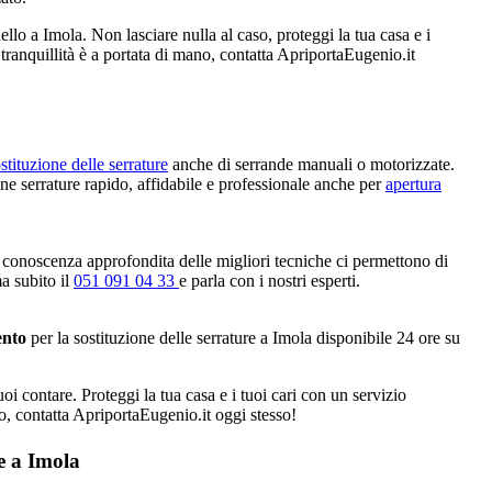
llo a Imola. Non lasciare nulla al caso, proteggi la tua casa e i
 tranquillità è a portata di mano, contatta ApriportaEugenio.it
stituzione delle serrature
anche di serrande manuali o motorizzate.
one serrature rapido, affidabile e professionale anche per
apertura
 conoscenza approfondita delle migliori tecniche ci permettono di
ma subito il
051 091 04 33
e parla con i nostri esperti.
ento
per la sostituzione delle serrature a Imola disponibile 24 ore su
oi contare. Proteggi la tua casa e i tuoi cari con un servizio
no, contatta ApriportaEugenio.it oggi stesso!
e a Imola