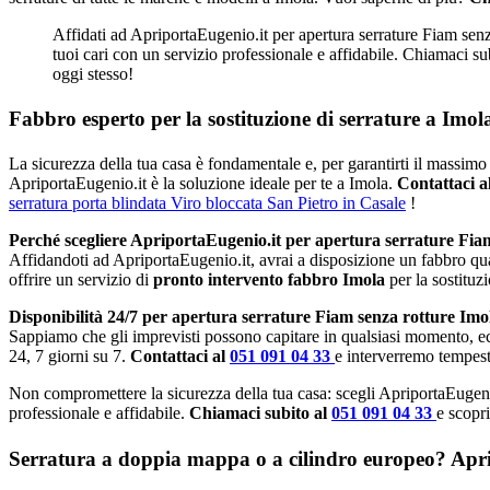
Affidati ad ApriportaEugenio.it per apertura serrature Fiam senza
tuoi cari con un servizio professionale e affidabile. Chiamaci su
oggi stesso!
Fabbro esperto per la sostituzione di serrature a Imol
La sicurezza della tua casa è fondamentale e, per garantirti il massimo 
ApriportaEugenio.it è la soluzione ideale per te a Imola.
Contattaci a
serratura porta blindata Viro bloccata San Pietro in Casale
!
Perché scegliere ApriportaEugenio.it per apertura serrature Fia
Affidandoti ad ApriportaEugenio.it, avrai a disposizione un fabbro qu
offrire un servizio di
pronto intervento fabbro Imola
per la sostituz
Disponibilità 24/7 per apertura serrature Fiam senza rotture Imo
Sappiamo che gli imprevisti possono capitare in qualsiasi momento, e
24, 7 giorni su 7.
Contattaci al
051 091 04 33
e interverremo tempest
Non compromettere la sicurezza della tua casa: scegli ApriportaEugeni
professionale e affidabile.
Chiamaci subito al
051 091 04 33
e scopri
Serratura a doppia mappa o a cilindro europeo? Apripo