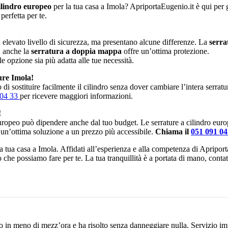
ilindro europeo
per la tua casa a Imola? ApriportaEugenio.it è qui per gu
perfetta per te.
elevato livello di sicurezza, ma presentano alcune differenze. La
serra
, anche la
serratura a doppia mappa
offre un’ottima protezione.
le opzione sia più adatta alle tue necessità.
ure Imola!
di sostituire facilmente il cilindro senza dover cambiare l’intera serrat
 04 33
per ricevere maggiori informazioni.
!
europeo può dipendere anche dal tuo budget. Le serrature a cilindro eur
 un’ottima soluzione a un prezzo più accessibile.
Chiama il
051 091 0
 la tua casa a Imola. Affidati all’esperienza e alla competenza di Apripor
iò che possiamo fare per te. La tua tranquillità è a portata di mano, cont
o in meno di mezz’ora e ha risolto senza danneggiare nulla. Servizio im