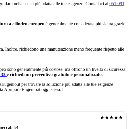
idarti nella scelta più adatta alle tue esigenze. Contattaci al
051 091
tura a cilindro europeo
è generalmente considerata più sicura grazie
ura. Inoltre, richiedono una manutenzione meno frequente rispetto alle
opeo sono generalmente più costose, ma offrono un livello di sicurezza
4 33
e richiedi un preventivo gratuito e personalizzato
.
taEugenio.it per trovare la soluzione più adatta alle tue esigenze
atta ApriportaEugenio.it oggi stesso!
★★★★★
peccabile!