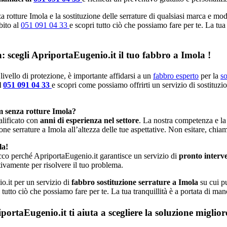
 rotture Imola e la sostituzione delle serrature di qualsiasi marca e mode
bito al
051 091 04 33
e scopri tutto ciò che possiamo fare per te. La tua
a: scegli ApriportaEugenio.it il tuo fabbro a Imola !
livello di protezione, è importante affidarsi a un
fabbro esperto
per la
so
l
051 091 04 33
e scopri come possiamo offrirti un servizio di sostituzi
m senza rotture Imola?
alificato con
anni di esperienza nel settore
. La nostra competenza e la
ione serrature a Imola all’altezza delle tue aspettative. Non esitare, chia
la!
cco perché ApriportaEugenio.it garantisce un servizio di
pronto interv
ivamente per risolvere il tuo problema.
o.it per un servizio di
fabbro sostituzione serrature a Imola
su cui pu
 tutto ciò che possiamo fare per te. La tua tranquillità è a portata di ma
rtaEugenio.it ti aiuta a scegliere la soluzione miglior