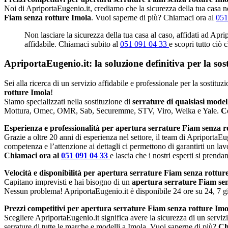
Noi di ApriportaEugenio.it, crediamo che la sicurezza della tua casa no
Fiam senza rotture Imola
. Vuoi saperne di più? Chiamaci ora al
051
Non lasciare la sicurezza della tua casa al caso, affidati ad Apri
affidabile. Chiamaci subito al
051 091 04 33
e scopri tutto ciò 
ApriportaEugenio.it: la soluzione definitiva per la so
Sei alla ricerca di un servizio affidabile e professionale per la sostitu
rotture Imola
!
Siamo specializzati nella sostituzione di
serrature di qualsiasi mode
Mottura, Omec, OMR, Sab, Securemme, STV, Viro, Welka e Yale.
Co
Esperienza e professionalità per apertura serrature Fiam senza r
Grazie a oltre 20 anni di esperienza nel settore, il team di ApriportaEug
competenza e l’attenzione ai dettagli ci permettono di garantirti un lav
Chiamaci ora al
051 091 04 33
e lascia che i nostri esperti si prenda
Velocità e disponibilità per apertura serrature Fiam senza rottur
Capitano imprevisti e hai bisogno di un
apertura serrature Fiam se
Nessun problema! ApriportaEugenio.it è disponibile 24 ore su 24, 7 gio
Prezzi competitivi per apertura serrature Fiam senza rotture Imo
Scegliere ApriportaEugenio.it significa avere la sicurezza di un serviz
serrature di tutte le marche e modelli a Imola. Vuoi saperne di più?
Ch