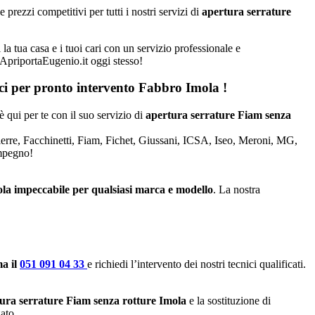
rezzi competitivi per tutti i nostri servizi di
apertura serrature
la tua casa e i tuoi cari con un servizio professionale e
a ApriportaEugenio.it oggi stesso!
aci per pronto intervento
Fabbro Imola
!
è qui per te con il suo servizio di
apertura serrature Fiam senza
Dierre, Facchinetti, Fiam, Fichet, Giussani, ICSA, Iseo, Meroni, MG,
impegno!
ola impeccabile per qualsiasi marca e modello
. La nostra
a il
051 091 04 33
e richiedi l’intervento dei nostri tecnici qualificati.
ura serrature Fiam senza rotture Imola
e la sostituzione di
ato.