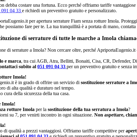
n debba costare una fortuna. Ecco perché offriamo tariffe vantaggiose e p
 091 04 33
e richiedi un preventivo gratuito e personalizzato.
portaEugenio.it per apertura serrature Fiam senza rotture Imola. Proteggi 
che possiamo fare per te. La tua tranquillità è a portata di mano, contatt
stituzione di serrature di tutte le marche a Imola chiam
zione di serrature a Imola? Non cercare oltre, perché ApriportaEugenio.it 
llo e marca
, tra cui AGB, Atra, Bellitti, Bonaiti, Cisa, CR, Defender, 
ntattaci subito al
051 091 04 33
per un preventivo gratuito e senza 
otture Imola!
enio.it è in grado di offrire un servizio di
sostituzione serrature a Im
oro di alta qualità e duraturo nel tempo.
no cura della sicurezza della tua casa.
e Imola!
nza rotture Imola
per la
sostituzione della tua serratura a Imola
?
rni su 7, per venirti incontro in ogni situazione.
Non aspettare, chiam
la!
io di qualità a prezzi vantaggiosi. Offriamo tariffe competitive per
apert
iamaci al
051 091 04 33
e richiedi un preventivo gratuito e personalizz