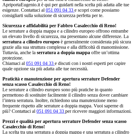
ApriportaEugenio.it è qui per guidarti nella scelta più adatta alle tue
esigenze. Contattaci al
051 091 04 33
e scopri come possiamo
consigliarti sulla soluzione di sicurezza perfetta per te.
Sicurezza e affidabilità per Fabbro Casalecchio di Reno!
Le serrature a doppia mappa e a cilindro europeo offrono entrambe
un elevato livello di sicurezza, ma presentano alcune differenze. La
serratura a cilindro europeo
è generalmente considerata più sicura
grazie alla sua struttura complessa e alla difficoltà di manomissione.
Tuttavia, anche la
serratura a doppia mappa
offre un’ottima
protezione.
Chiamaci al
051 091 04 33
e discuti con i nostri esperti per capire
quale opzione sia più adatta alle tue necessità.
Praticità e manutenzione per apertura serrature Defender
senza scasso Casalecchio di Reno!
Le serrature a cilindro europeo sono più pratiche in quanto
permettono di sostituire facilmente il cilindro senza dover cambiare
l’intera serratura. Inoltre, richiedono una manutenzione meno
frequente rispetto alle serrature a doppia mappa. Vuoi saperne di
più? Contattaci al
051 091 04 33
per ricevere maggiori informazioni.
Prezzi e qualità per apertura serrature Defender senza scasso
Casalecchio di Reno!
La scelta tra una serratura a doppia mappa e una serratura a cilindro