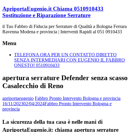
Vai
ApriportaEugenio.it Chiama 0510910433
al
Sostituzione e Riparazione Serrature
contenuto
il Tuo Fabbro di Fiducia per Serrature di Qualità a Bologna Ferrara
Ravenna Modena e provincia | Interventi Rapidi al 051 0910433
Menu
TELEFONA ORA PER UN CONTATTO DIRETTO
SENZA INTERMEDIARI CON EUGENIO IL FABBRO
ONESTO! 0510910433
apertura serrature Defender senza scasso
Casalecchio di Reno
apriportaeugenio
Fabbro Pronto Intervento Bologna e provincia
16/11/2023
02/04/2024
Fabbro Pronto Intervento Bologna e
provincia
La sicurezza della tua casa è nelle mani di
ApriportaEugenio.it: chiama apertura serrature