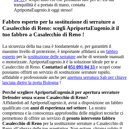
tranquillità è a portata di mano, contatta
ApriportaEugenio.it oggi stesso!
Fabbro esperto per la sostituzione di serrature a
Casalecchio di Reno: scegli ApriportaEugenio.it il
tuo fabbro a Casalecchio di Reno !
La sicurezza della tua casa è fondamentale e, per garantirti il
massimo livello di protezione, è importante affidarsi a un
fabbro
esperto
per la
sostituzione delle serrature
anche di serrande manuali
o motorizzate. ApriportaEugenio.it è la soluzione ideale per te a
Casalecchio di Reno.
Contattaci al
051 091 04 33
e scopri come
possiamo offrirti un servizio di sostituzione serrature rapido,
affidabile e professionale anche per
apertura serratura Sab per chiave
lasciata dietro la porta Bologna
!
Perché scegliere ApriportaEugenio.it per apertura serrature
Defender senza scasso Casalecchio di Reno?
Affidandoti ad ApriportaEugenio.it, avrai a disposizione un fabbro
qualificato con
anni di esperienza nel settore
. La nostra
competenza e la conoscenza approfondita delle migliori tecniche ci
permettono di offrire un servizio di
pronto intervento fabbro
Casalecchio di Reno
per la sostituzione serrature a Casalecchio di
Reno all’altezza delle tue aspettative. Non esitare, chiama subito il