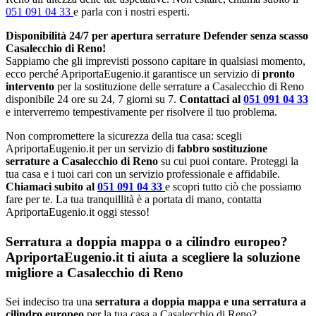
051 091 04 33
e parla con i nostri esperti.
Disponibilità 24/7 per apertura serrature Defender senza scasso
Casalecchio di Reno!
Sappiamo che gli imprevisti possono capitare in qualsiasi momento,
ecco perché ApriportaEugenio.it garantisce un servizio di
pronto
intervento
per la sostituzione delle serrature a Casalecchio di Reno
disponibile 24 ore su 24, 7 giorni su 7.
Contattaci al
051 091 04 33
e interverremo tempestivamente per risolvere il tuo problema.
Non compromettere la sicurezza della tua casa: scegli
ApriportaEugenio.it per un servizio di
fabbro sostituzione
serrature a Casalecchio di Reno
su cui puoi contare. Proteggi la
tua casa e i tuoi cari con un servizio professionale e affidabile.
Chiamaci subito al
051 091 04 33
e scopri tutto ciò che possiamo
fare per te. La tua tranquillità è a portata di mano, contatta
ApriportaEugenio.it oggi stesso!
Serratura a doppia mappa o a cilindro europeo?
ApriportaEugenio.it ti aiuta a scegliere la soluzione
migliore a Casalecchio di Reno
Sei indeciso tra una
serratura a doppia mappa e una serratura a
cilindro europeo
per la tua casa a Casalecchio di Reno?