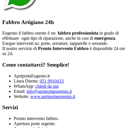
Fabbro Artigiano 24h
Eugenio il fabbro onesto è un
fabbro professionista
in grado di
effettuare ogni tipo di riparazione, anche in casi di
emergenza
.
Esegue interventi su: porte, serrature, tapparelle e serrande.
Il nostro servizio di
Pronto Intervento Fabbro
è disponibile 24 ore
su 24.
Come contattarci? Semplice!
ApriportaEugenio.it
Linea Diretta:
051 0910433
WhatsApp:
chiedi da qui
Email:
info@apriportaeugenio.it
Website:
www.apriportaeugenio.it
Servizi
Pronto intervento fabbro.
Apertura porte urgente.