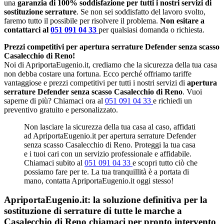
una
garanzia di 100% soddisfazione per tutti i nostri servizi di
sostituzione serrature
. Se non sei soddisfatto del lavoro svolto,
faremo tutto il possibile per risolvere il problema.
Non esitare a
contattarci al
051 091 04 33
per qualsiasi domanda o richiesta.
Prezzi competitivi per apertura serrature Defender senza scasso
Casalecchio di Reno!
Noi di ApriportaEugenio.it, crediamo che la sicurezza della tua casa
non debba costare una fortuna. Ecco perché offriamo tariffe
vantaggiose e prezzi competitivi per tutti i nostri servizi di
apertura
serrature Defender senza scasso Casalecchio di Reno
. Vuoi
saperne di più? Chiamaci ora al
051 091 04 33
e richiedi un
preventivo gratuito e personalizzato.
Non lasciare la sicurezza della tua casa al caso, affidati
ad ApriportaEugenio.it per apertura serrature Defender
senza scasso Casalecchio di Reno. Proteggi la tua casa
e i tuoi cari con un servizio professionale e affidabile.
Chiamaci subito al
051 091 04 33
e scopri tutto ciò che
possiamo fare per te. La tua tranquillità è a portata di
mano, contatta ApriportaEugenio.it oggi stesso!
ApriportaEugenio.it: la soluzione definitiva per la
sostituzione di serrature di tutte le marche a
Casalecchio di Reno chiamaci per pronto intervento