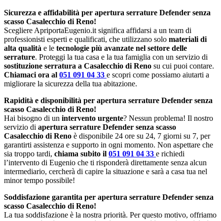
Sicurezza e affidabilità per apertura serrature Defender senza
scasso Casalecchio di Reno!
Scegliere ApriportaEugenio.it significa affidarsi a un team di
professionisti esperti e qualificati, che utilizzano solo
materiali di
alta qualità
e le
tecnologie più avanzate nel settore delle
serrature
. Proteggi la tua casa e la tua famiglia con un servizio di
sostituzione serratura a Casalecchio di Reno
su cui puoi contare.
Chiamaci ora al
051 091 04 33
e scopri come possiamo aiutarti a
migliorare la sicurezza della tua abitazione.
Rapidità e disponibilità per apertura serrature Defender senza
scasso Casalecchio di Reno!
Hai bisogno di un
intervento urgente
? Nessun problema! Il nostro
servizio di
apertura serrature Defender senza scasso
Casalecchio di Reno
è disponibile 24 ore su 24, 7 giorni su 7, per
garantirti assistenza e supporto in ogni momento. Non aspettare che
sia troppo tardi,
chiama subito il
051 091 04 33
e richiedi
l’intervento di Eugenio che ti risponderà direttamente senza alcun
intermediario, cercherà di capire la situazione e sarà a casa tua nel
minor tempo possibile!
Soddisfazione garantita per apertura serrature Defender senza
scasso Casalecchio di Reno!
La tua soddisfazione è la nostra priorità. Per questo motivo, offriamo