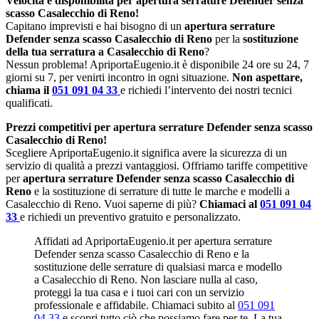
Velocità e disponibilità per apertura serrature Defender senza
scasso Casalecchio di Reno!
Capitano imprevisti e hai bisogno di un
apertura serrature
Defender senza scasso Casalecchio di Reno
per la
sostituzione
della tua serratura a Casalecchio di Reno
?
Nessun problema! ApriportaEugenio.it è disponibile 24 ore su 24, 7
giorni su 7, per venirti incontro in ogni situazione.
Non aspettare,
chiama il
051 091 04 33
e richiedi l’intervento dei nostri tecnici
qualificati.
Prezzi competitivi per apertura serrature Defender senza scasso
Casalecchio di Reno!
Scegliere ApriportaEugenio.it significa avere la sicurezza di un
servizio di qualità a prezzi vantaggiosi. Offriamo tariffe competitive
per
apertura serrature Defender senza scasso Casalecchio di
Reno
e la sostituzione di serrature di tutte le marche e modelli a
Casalecchio di Reno. Vuoi saperne di più?
Chiamaci al
051 091 04
33
e richiedi un preventivo gratuito e personalizzato.
Affidati ad ApriportaEugenio.it per apertura serrature
Defender senza scasso Casalecchio di Reno e la
sostituzione delle serrature di qualsiasi marca e modello
a Casalecchio di Reno. Non lasciare nulla al caso,
proteggi la tua casa e i tuoi cari con un servizio
professionale e affidabile. Chiamaci subito al
051 091
04 33
e scopri tutto ciò che possiamo fare per te. La tua