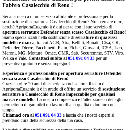
Fabbro Casalecchio di Reno
!
Sei alla ricerca di un servizio affidabile e professionale per la
sostituzione di serrature a Casalecchio di Reno? Non cercare oltre,
perché ApriportaEugenio.it è qui per te con il suo servizio di
apertura serrature Defender senza scasso Casalecchio di Reno
!
Siamo specializzati nella sostituzione di
serrature di qualsiasi
modello e marca
, tra cui AGB, Atra, Bellitti, Bonaiti, Cisa, CR,
Defender, Dierre, Facchinetti, Fiam, Fichet, Giussani, ICSA, Iseo,
Meroni, MG, Mottura, Omec, OMR, Sab, Securemme, STV, Viro,
Welka e Yale.
Contattaci subito al
051 091 04 33
per un
preventivo gratuito e senza impegno!
Esperienza e professionalità per apertura serrature Defender
senza scasso Casalecchio di Reno!
Grazie a oltre 20 anni di esperienza nel settore, il team di
ApriportaEugenio.it è in grado di offrire un servizio di
sostituzione
serrature a Casalecchio di Reno impeccabile per qualsiasi
marca e modello
. La nostra competenza e l’attenzione ai dettagli ci
permettono di garantirti un lavoro di alta qualità e duraturo nel
tempo.
Chiamaci ora al
051 091 04 33
e lascia che i nostri esperti si
prendano cura della sicurezza della tua casa.