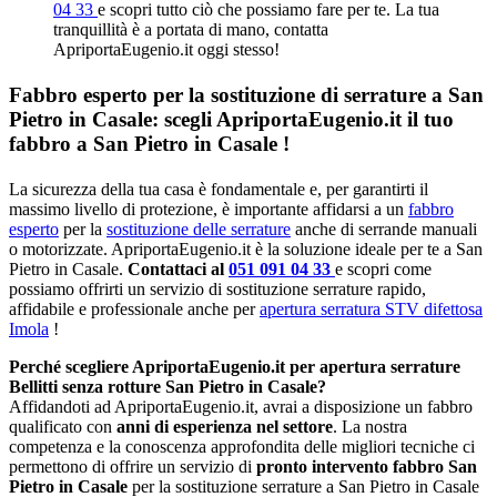
04 33
e scopri tutto ciò che possiamo fare per te. La tua
tranquillità è a portata di mano, contatta
ApriportaEugenio.it oggi stesso!
Fabbro esperto per la sostituzione di serrature a San
Pietro in Casale: scegli ApriportaEugenio.it il tuo
fabbro a San Pietro in Casale !
La sicurezza della tua casa è fondamentale e, per garantirti il
massimo livello di protezione, è importante affidarsi a un
fabbro
esperto
per la
sostituzione delle serrature
anche di serrande manuali
o motorizzate. ApriportaEugenio.it è la soluzione ideale per te a San
Pietro in Casale.
Contattaci al
051 091 04 33
e scopri come
possiamo offrirti un servizio di sostituzione serrature rapido,
affidabile e professionale anche per
apertura serratura STV difettosa
Imola
!
Perché scegliere ApriportaEugenio.it per apertura serrature
Bellitti senza rotture San Pietro in Casale?
Affidandoti ad ApriportaEugenio.it, avrai a disposizione un fabbro
qualificato con
anni di esperienza nel settore
. La nostra
competenza e la conoscenza approfondita delle migliori tecniche ci
permettono di offrire un servizio di
pronto intervento fabbro San
Pietro in Casale
per la sostituzione serrature a San Pietro in Casale