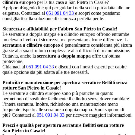
cilindro europeo
per la tua casa a San Pietro in Casale?
ApriportaEugenio.it è qui per guidarti nella scelta più adatta alle tue
esigenze. Contattaci al
051 091 04 33
e scopri come possiamo
consigliarti sulla soluzione di sicurezza perfetta per te.
Sicurezza e affidabilità per Fabbro San Pietro in Casale!
Le serrature a doppia mappa e a cilindro europeo offrono entrambe
un elevato livello di sicurezza, ma presentano alcune differenze. La
serratura a cilindro europeo
è generalmente considerata più sicura
grazie alla sua struttura complessa e alla difficoltà di manomissione.
Tuttavia, anche la
serratura a doppia mappa
offre un’ottima
protezione.
Chiamaci al
051 091 04 33
e discuti con i nostri esperti per capire
quale opzione sia più adatta alle tue necessità.
Praticità e manutenzione per apertura serrature Bellitti senza
rotture San Pietro in Casale!
Le serrature a cilindro europeo sono più pratiche in quanto
permettono di sostituire facilmente il cilindro senza dover cambiare
l’intera serratura. Inoltre, richiedono una manutenzione meno
frequente rispetto alle serrature a doppia mappa. Vuoi saperne di
più? Contattaci al
051 091 04 33
per ricevere maggiori informazioni.
Prezzi e qualità per apertura serrature Bellitti senza rotture
San Pietro in Casale!