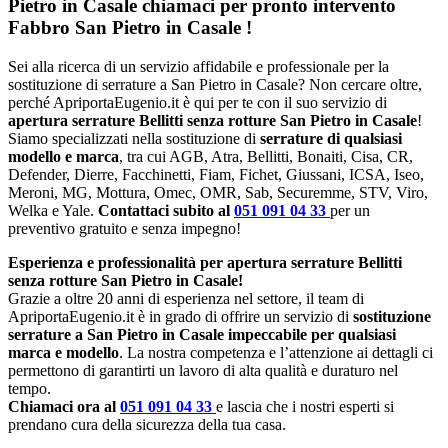
Pietro in Casale chiamaci per pronto intervento
Fabbro San Pietro in Casale
!
Sei alla ricerca di un servizio affidabile e professionale per la
sostituzione di serrature a San Pietro in Casale? Non cercare oltre,
perché ApriportaEugenio.it è qui per te con il suo servizio di
apertura serrature Bellitti senza rotture San Pietro in Casale
!
Siamo specializzati nella sostituzione di
serrature di qualsiasi
modello e marca
, tra cui AGB, Atra, Bellitti, Bonaiti, Cisa, CR,
Defender, Dierre, Facchinetti, Fiam, Fichet, Giussani, ICSA, Iseo,
Meroni, MG, Mottura, Omec, OMR, Sab, Securemme, STV, Viro,
Welka e Yale.
Contattaci subito al
051 091 04 33
per un
preventivo gratuito e senza impegno!
Esperienza e professionalità per apertura serrature Bellitti
senza rotture San Pietro in Casale!
Grazie a oltre 20 anni di esperienza nel settore, il team di
ApriportaEugenio.it è in grado di offrire un servizio di
sostituzione
serrature a San Pietro in Casale impeccabile per qualsiasi
marca e modello
. La nostra competenza e l’attenzione ai dettagli ci
permettono di garantirti un lavoro di alta qualità e duraturo nel
tempo.
Chiamaci ora al
051 091 04 33
e lascia che i nostri esperti si
prendano cura della sicurezza della tua casa.