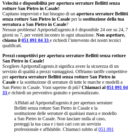
Velocità e disponibilità per apertura serrature Bellitti senza
rotture San Pietro in Casale!
Capitano imprevisti e hai bisogno di un
apertura serrature Bellitti
senza rotture San Pietro in Casale
per la
sostituzione della tua
serratura a San Pietro in Casale
?
Nessun problema! ApriportaEugenio.it è disponibile 24 ore su 24, 7
giorni su 7, per venirti incontro in ogni situazione.
Non aspettare,
chiama il
051 091 04 33
e richiedi l’intervento dei nostri tecnici
qualificati.
Prezzi competitivi per apertura serrature Bellitti senza rotture
San Pietro in Casale!
Scegliere ApriportaEugenio.it significa avere la sicurezza di un
servizio di qualità a prezzi vantaggiosi. Offriamo tariffe competitive
per
apertura serrature Bellitti senza rotture San Pietro in
Casale
e la sostituzione di serrature di tutte le marche e modelli a
San Pietro in Casale. Vuoi saperne di più?
Chiamaci al
051 091 04
33
e richiedi un preventivo gratuito e personalizzato.
Affidati ad ApriportaEugenio.it per apertura serrature
Bellitti senza rotture San Pietro in Casale e la
sostituzione delle serrature di qualsiasi marca e modello
a San Pietro in Casale. Non lasciare nulla al caso,
proteggi la tua casa e i tuoi cari con un servizio
professionale e affidabile. Chiamaci subito al
051 091