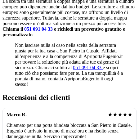
La scelta tra una serratura a doppia mappa e una serratura a cilindro
europeo può dipendere anche dal tuo budget. Le serrature a cilindro
europeo sono generalmente più costose, ma offrono un livello di
sicurezza superiore. Tuttavia, anche le serrature a doppia mappa
possono essere un’ottima soluzione a un prezzo più accessibile.
Chiama il
051 091 04 33
e richiedi un preventivo gratuito e
personalizzato
.
Non lasciare nulla al caso nella scelta della serratura
giusta per la tua casa a San Pietro in Casale. Affidati
all’esperienza e alla competenza di ApriportaEugenio.it
per trovare la soluzione più adatta alle tue esigenze di
sicurezza. Chiamaci subito al
051 091 04 33
e scopri
tutto ciò che possiamo fare per te. La tua tranquillità è a
portata di mano, contatta ApriportaEugenio.it oggi
stesso!
Recensioni dei clienti
★★★★★
Marco R.
Chiamato per una porta blindata bloccata a San Pietro in Casale,
Eugenio è arrivato in meno di mezz’ora e ha risolto senza
danneggiare nulla. Servizio impeccabile!