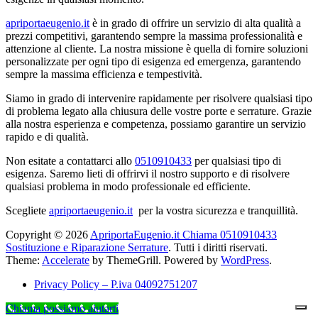
apriportaeugenio.it
è in grado di offrire un servizio di alta qualità a
prezzi competitivi, garantendo sempre la massima professionalità e
attenzione al cliente. La nostra missione è quella di fornire soluzioni
personalizzate per ogni tipo di esigenza ed emergenza, garantendo
sempre la massima efficienza e tempestività.
Siamo in grado di intervenire rapidamente per risolvere qualsiasi tipo
di problema legato alla chiusura delle vostre porte e serrature. Grazie
alla nostra esperienza e competenza, possiamo garantire un servizio
rapido e di qualità.
Non esitate a contattarci allo
0510910433
per qualsiasi tipo di
esigenza. Saremo lieti di offrirvi il nostro supporto e di risolvere
qualsiasi problema in modo professionale ed efficiente.
Scegliete
apriportaeugenio.it
per la vostra sicurezza e tranquillità.
Copyright © 2026
ApriportaEugenio.it Chiama 0510910433
Sostituzione e Riparazione Serrature
. Tutti i diritti riservati.
Theme:
Accelerate
by ThemeGrill. Powered by
WordPress
.
Privacy Policy – P.iva 04092751207
Chiama possiamo aiutarti