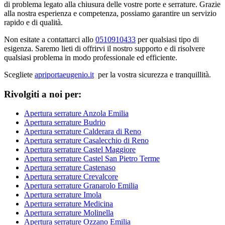
di problema legato alla chiusura delle vostre porte e serrature. Grazie
alla nostra esperienza e competenza, possiamo garantire un servizio
rapido e di qualità.
Non esitate a contattarci allo
0510910433
per qualsiasi tipo di
esigenza. Saremo lieti di offrirvi il nostro supporto e di risolvere
qualsiasi problema in modo professionale ed efficiente.
Scegliete
apriportaeugenio.it
per la vostra sicurezza e tranquillità.
Rivolgiti a noi per:
Apertura serrature Anzola Emilia
Apertura serrature Budrio
Apertura serrature Calderara di Reno
Apertura serrature Casalecchio di Reno
Apertura serrature Castel Maggiore
Apertura serrature Castel San Pietro Terme
Apertura serrature Castenaso
Apertura serrature Crevalcore
Apertura serrature Granarolo Emilia
Apertura serrature Imola
Apertura serrature Medicina
Apertura serrature Molinella
Apertura serrature Ozzano Emilia