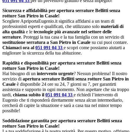
051 091 04 33
per un preventivo gratuito e senza impegno!
Sicurezza e affidabilità per apertura serrature Bellitti senza
rotture San Pietro in Casale!
Scegliere ApriportaEugenio.it significa affidarsi a un team di
professionisti esperti e qualificati, che utilizzano solo
materiali di
alta qualità
e le
tecnologie più avanzate nel settore delle
serrature
. Proteggi la tua casa e la tua famiglia con un servizio di
sostituzione serratura a San Pietro in Casale
su cui puoi contare.
Chiamaci ora al
051 091 04 33
e scopri come possiamo aiutarti a
migliorare la sicurezza della tua abitazione.
Rapidità e disponibilità per apertura serrature Bellitti senza
rotture San Pietro in Casale!
Hai bisogno di un
intervento urgente
? Nessun problema! Il nostro
servizio di
apertura serrature Bellitti senza rotture San Pietro in
Casale
è disponibile 24 ore su 24, 7 giorni su 7, per garantirti
assistenza e supporto in ogni momento. Non aspettare che sia troppo
tardi,
chiama subito il
051 091 04 33
e richiedi l’intervento di
Eugenio che ti risponderà direttamente senza alcun intermediario,
cercherà di capire la situazione e sarà a casa tua nel minor tempo
possibile!
Soddisfazione garantita per apertura serrature Bellitti senza
rotture San Pietro in Casale!
La tua soddisfazione è la nostra priorità. Per questo motivo, offriamo