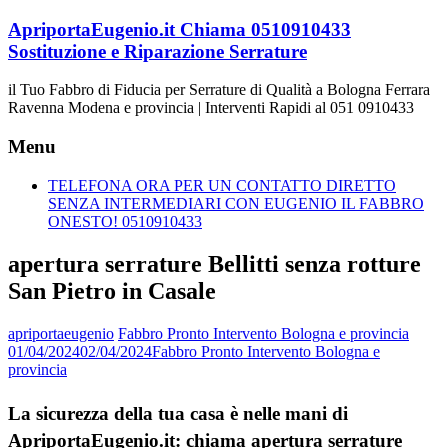
Vai
ApriportaEugenio.it Chiama 0510910433
al
Sostituzione e Riparazione Serrature
contenuto
il Tuo Fabbro di Fiducia per Serrature di Qualità a Bologna Ferrara
Ravenna Modena e provincia | Interventi Rapidi al 051 0910433
Menu
TELEFONA ORA PER UN CONTATTO DIRETTO
SENZA INTERMEDIARI CON EUGENIO IL FABBRO
ONESTO! 0510910433
apertura serrature Bellitti senza rotture
San Pietro in Casale
apriportaeugenio
Fabbro Pronto Intervento Bologna e provincia
01/04/2024
02/04/2024
Fabbro Pronto Intervento Bologna e
provincia
La sicurezza della tua casa è nelle mani di
ApriportaEugenio.it: chiama apertura serrature