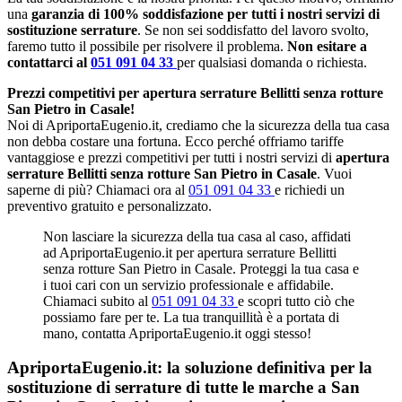
una
garanzia di 100% soddisfazione per tutti i nostri servizi di
sostituzione serrature
. Se non sei soddisfatto del lavoro svolto,
faremo tutto il possibile per risolvere il problema.
Non esitare a
contattarci al
051 091 04 33
per qualsiasi domanda o richiesta.
Prezzi competitivi per apertura serrature Bellitti senza rotture
San Pietro in Casale!
Noi di ApriportaEugenio.it, crediamo che la sicurezza della tua casa
non debba costare una fortuna. Ecco perché offriamo tariffe
vantaggiose e prezzi competitivi per tutti i nostri servizi di
apertura
serrature Bellitti senza rotture San Pietro in Casale
. Vuoi
saperne di più? Chiamaci ora al
051 091 04 33
e richiedi un
preventivo gratuito e personalizzato.
Non lasciare la sicurezza della tua casa al caso, affidati
ad ApriportaEugenio.it per apertura serrature Bellitti
senza rotture San Pietro in Casale. Proteggi la tua casa e
i tuoi cari con un servizio professionale e affidabile.
Chiamaci subito al
051 091 04 33
e scopri tutto ciò che
possiamo fare per te. La tua tranquillità è a portata di
mano, contatta ApriportaEugenio.it oggi stesso!
ApriportaEugenio.it: la soluzione definitiva per la
sostituzione di serrature di tutte le marche a San