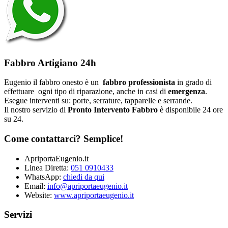
Fabbro Artigiano 24h
Eugenio il fabbro onesto è un
fabbro professionista
in grado di
effettuare ogni tipo di riparazione, anche in casi di
emergenza
.
Esegue interventi su: porte, serrature, tapparelle e serrande.
Il nostro servizio di
Pronto Intervento Fabbro
è disponibile 24 ore
su 24.
Come contattarci? Semplice!
ApriportaEugenio.it
Linea Diretta:
051 0910433
WhatsApp:
chiedi da qui
Email:
info@apriportaeugenio.it
Website:
www.apriportaeugenio.it
Servizi