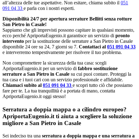
all’altezza delle tue aspettative. Non esitare, chiama subito il
051
091 04 33
e parla con i nostri esperti.
Disponibilità 24/7 per apertura serrature Bellitti senza rotture
San Pietro in Casale!
Sappiamo che gli imprevisti possono capitare in qualsiasi momento,
ecco perché ApriportaEugenio.it garantisce un servizio di
pronto
intervento
per la sostituzione delle serrature a San Pietro in Casale
disponibile 24 ore su 24, 7 giorni su 7.
Contattaci al
051 091 04 33
e interverremo tempestivamente per risolvere il tuo problema.
Non compromettere la sicurezza della tua casa: scegli
ApriportaEugenio.it per un servizio di
fabbro sostituzione
serrature a San Pietro in Casale
su cui puoi contare. Proteggi la
tua casa e i tuoi cari con un servizio professionale e affidabile.
Chiamaci subito al
051 091 04 33
e scopri tutto ciò che possiamo
fare per te. La tua tranquillità è a portata di mano, contatta
ApriportaEugenio.it oggi stesso!
Serratura a doppia mappa o a cilindro europeo?
ApriportaEugenio.it ti aiuta a scegliere la soluzione
migliore a San Pietro in Casale
Sei indeciso tra una
serratura a doppia mappa e una serratura a