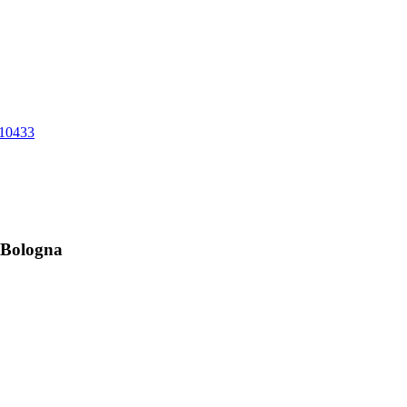
10433
o Bologna