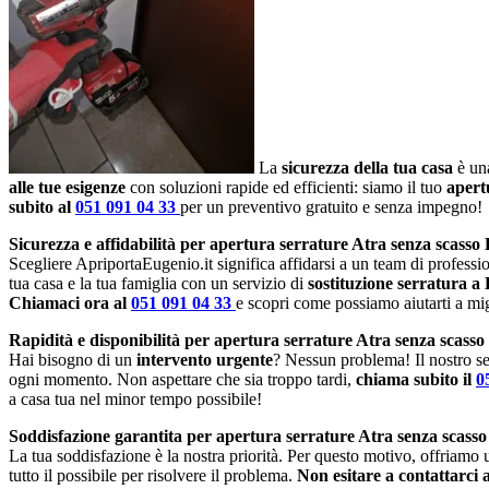
La
sicurezza della tua casa
è una
alle tue esigenze
con soluzioni rapide ed efficienti: siamo il tuo
apert
subito al
051 091 04 33
per un preventivo gratuito e senza impegno!
Sicurezza e affidabilità per apertura serrature Atra senza scasso
Scegliere ApriportaEugenio.it significa affidarsi a un team di profession
tua casa e la tua famiglia con un servizio di
sostituzione serratura a
Chiamaci ora al
051 091 04 33
e scopri come possiamo aiutarti a migl
Rapidità e disponibilità per apertura serrature Atra senza scass
Hai bisogno di un
intervento urgente
? Nessun problema! Il nostro se
ogni momento. Non aspettare che sia troppo tardi,
chiama subito il
0
a casa tua nel minor tempo possibile!
Soddisfazione garantita per apertura serrature Atra senza scass
La tua soddisfazione è la nostra priorità. Per questo motivo, offriamo
tutto il possibile per risolvere il problema.
Non esitare a contattarci 