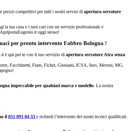
rezzi competitivi per tutti i nostri servizi di
apertura serrature
i la tua casa e i tuoi cari con un servizio professionale e
a ApriportaEugenio.it oggi stesso!
iamaci per pronto intervento
Fabbro Bologna
!
it è qui per te con il suo servizio di
apertura serrature Atra senza
Dierre, Facchinetti, Fiam, Fichet, Giussani, ICSA, Iseo, Meroni, MG,
impegno!
logna impeccabile per qualsiasi marca e modello
. La nostra
?
a il
051 091 04 33
e richiedi l’intervento dei nostri tecnici qualificati.