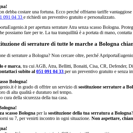
gna!
n debba costare una fortuna. Ecco perché offriamo tariffe vantaggiose e p
1 091 04 33
e richiedi un preventivo gratuito e personalizzato.
iportaEugenio.it per apertura serrature Atra senza scasso Bologna. Protegg
che possiamo fare per te. La tua tranquillità è a portata di mano, contatt
stituzione di serrature di tutte le marche a Bologna ch
uzione di serrature a Bologna? Non cercare oltre, perché ApriportaEugenio.
llo e marca
, tra cui AGB, Atra, Bellitti, Bonaiti, Cisa, CR, Defender, 
ntattaci subito al
051 091 04 33
per un preventivo gratuito e senza 
casso Bologna!
enio.it è in grado di offrire un servizio di
sostituzione serrature a Bo
oro di alta qualità e duraturo nel tempo.
no cura della sicurezza della tua casa.
 Bologna!
nza scasso Bologna
per la
sostituzione della tua serratura a Bologna
rni su 7, per venirti incontro in ogni situazione.
Non aspettare, chiam
gna!