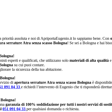
 priorità assoluta e noi di ApriportaEugenio.it lo sappiamo bene. Con
o
ura serrature Atra senza scasso Bologna
! Se sei a Bologna e hai bis
 Bologna!
isti esperti e qualificati, che utilizzano solo
materiali di alta qualità
e
 Bologna
su cui puoi contare.
iorare la sicurezza della tua abitazione.
o Bologna!
rvizio di
apertura serrature Atra senza scasso Bologna
è disponibile
51 091 04 33
e richiedi l’intervento di Eugenio che ti risponderà dirett
o Bologna!
 una
garanzia di 100% soddisfazione per tutti i nostri servizi di sost
al
051 091 04 33
per qualsiasi domanda o richiesta.