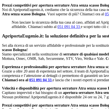
Prezzi competitivi per apertura serrature Atra senza scasso Bolo
Noi di ApriportaEugenio.it, crediamo che la sicurezza della tua casa no
Atra senza scasso Bologna
. Vuoi saperne di più? Chiamaci ora al
05
Non lasciare la sicurezza della tua casa al caso, affidati ad Apr
affidabile. Chiamaci subito al
051 091 04 33
e scopri tutto ciò 
ApriportaEugenio.it: la soluzione definitiva per la so
Sei alla ricerca di un servizio affidabile e professionale per la sostit
scasso Bologna
!
Siamo specializzati nella sostituzione di
serrature di qualsiasi mode
Mottura, Omec, OMR, Sab, Securemme, STV, Viro, Welka e Yale.
Co
Esperienza e professionalità per apertura serrature Atra senza s
Grazie a oltre 20 anni di esperienza nel settore, il team di ApriportaEug
competenza e l’attenzione ai dettagli ci permettono di garantirti un lav
Chiamaci ora al
051 091 04 33
e lascia che i nostri esperti si prenda
Velocità e disponibilità per apertura serrature Atra senza scasso
Capitano imprevisti e hai bisogno di un
apertura serrature Atra se
Nessun problema! ApriportaEugenio.it è disponibile 24 ore su 24, 7 gio
Prezzi competitivi per apertura serrature Atra senza scasso Bolo