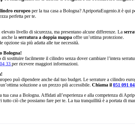
ilindro europeo
per la tua casa a Bologna? ApriportaEugenio.it è qui per
zza perfetta per te.
elevato livello di sicurezza, ma presentano alcune differenze. La
serra
, anche la
serratura a doppia mappa
offre un’ottima protezione.
le opzione sia più adatta alle tue necessità.
so Bologna!
di sostituire facilmente il cilindro senza dover cambiare l’intera serrat
 04 33
per ricevere maggiori informazioni.
a!
europeo può dipendere anche dal tuo budget. Le serrature a cilindro eur
 un’ottima soluzione a un prezzo più accessibile.
Chiama il
051 091 0
 la tua casa a Bologna. Affidati all’esperienza e alla competenza di Aprip
i tutto ciò che possiamo fare per te. La tua tranquillità è a portata di m