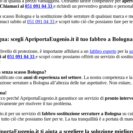
io di qualità a prezzi vantaggiosi. Offriamo tariffe competitive per
apert
Chiamaci al
051 091 04 33
e richiedi un preventivo gratuito e personal
a scasso Bologna e la sostituzione delle serrature di qualsiasi marca e m
iamaci subito al
051 091 04 33
e scopri tutto ciò che possiamo fare per te
gna: scegli ApriportaEugenio.it il tuo fabbro a Bologna
livello di protezione, è importante affidarsi a un
fabbro esperto
per la
so
i al
051 091 04 33
e scopri come possiamo offrirti un servizio di sostit
!
a senza scasso Bologna?
alificato con
anni di esperienza nel settore
. La nostra competenza e la
tuzione serrature a Bologna all’altezza delle tue aspettative. Non esitare,
gna!
cco perché ApriportaEugenio.it garantisce un servizio di
pronto interv
ivamente per risolvere il tuo problema.
o.it per un servizio di
fabbro sostituzione serrature a Bologna
su cui
 tutto ciò che possiamo fare per te. La tua tranquillità è a portata di ma
rtaEugenio.it ti aiuta a scegliere la soluzione miglio