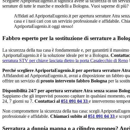
Scegliere ApriportaEugenio.it significa avere la sicurezza di un serviz
serrature di tutte le marche e modelli a Bologna. Vuoi saperne di più?
Affidati ad ApriportaEugenio.it per apertura serrature Atra senz
casa e i tuoi cari con un servizio professionale e affidabile. Ch
ApriportaEugenio.it oggi stesso!
Fabbro esperto per la sostituzione di serrature a Bolo
La sicurezza della tua casa è fondamentale e, per garantirti il massimo 
ApriportaEugenio.it è la soluzione ideale per te a Bologna.
Contattac
serratura STV per chiave lasciata dietro la porta Casalecchio di Reno
Perché scegliere ApriportaEugenio.it per apertura serrature Atr
Affidandoti ad ApriportaEugenio.it, avrai a disposizione un fabbro qu
offrire un servizio di
pronto intervento fabbro Bologna
per la sosti
Disponibilità 24/7 per apertura serrature Atra senza scasso Bolo
Sappiamo che gli imprevisti possono capitare in qualsiasi momento, e
24, 7 giorni su 7.
Contattaci al
051 091 04 33
e interverremo tempest
Non compromettere la sicurezza della tua casa: scegli ApriportaEugeni
professionale e affidabile.
Chiamaci subito al
051 091 04 33
e scopri
Serratura a doppia mappa o a cilindro europeo? Apripo