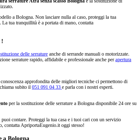
ura serrature Atra senza scasso Bologna
e la sostituzione di
izzato.
odello a Bologna. Non lasciare nulla al caso, proteggi la tua
. La tua tranquillità è a portata di mano, contatta
 !
stituzione delle serrature
anche di serrande manuali o motorizzate.
uzione serrature rapido, affidabile e professionale anche per
apertura
 conoscenza approfondita delle migliori tecniche ci permettono di
 chiama subito il
051 091 04 33
e parla con i nostri esperti.
ento
per la sostituzione delle serrature a Bologna disponibile 24 ore su
 puoi contare. Proteggi la tua casa e i tuoi cari con un servizio
no, contatta ApriportaEugenio.it oggi stesso!
re a Bologna