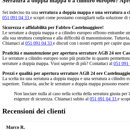
Serratura a doppia mappa o a cilindro europeo? Apripo
Sei indeciso tra una
serratura a doppia mappa e una serratura a c
051 091 04 33
e scopri come possiamo consigliarti sulla soluzione di s
Sicurezza e affidabilità per Fabbro Castelmaggiore!
Le serrature a doppia mappa e a cilindro europeo offrono entrambe un 
alla sua struttura complessa e alla difficoltà di manomissione. Tuttavia
Chiamaci al
051 091 04 33
e discuti con i nostri esperti per capire qua
Praticità e manutenzione per apertura serrature AGB 24 ore Cas
Le serrature a cilindro europeo sono più pratiche in quanto permettono 
serrature a doppia mappa. Vuoi saperne di più? Contattaci al
051 091
Prezzi e qualità per apertura serrature AGB 24 ore Castelmaggio
La scelta tra una serratura a doppia mappa e una serratura a cilindro 
superiore. Tuttavia, anche le serrature a doppia mappa possono essere
Non lasciare nulla al caso nella scelta della serratura giusta per
esigenze di sicurezza. Chiamaci subito al
051 091 04 33
e scopr
Recensioni dei clienti
Marco R.