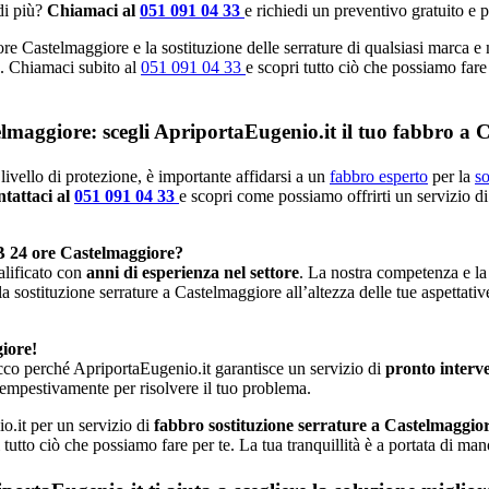
di più?
Chiamaci al
051 091 04 33
e richiedi un preventivo gratuito e 
re Castelmaggiore e la sostituzione delle serrature di qualsiasi marca e
le. Chiamaci subito al
051 091 04 33
e scopri tutto ciò che possiamo fare 
elmaggiore: scegli ApriportaEugenio.it il tuo fabbro a 
livello di protezione, è importante affidarsi a un
fabbro esperto
per la
so
tattaci al
051 091 04 33
e scopri come possiamo offrirti un servizio di
B 24 ore Castelmaggiore?
alificato con
anni di esperienza nel settore
. La nostra competenza e la
la sostituzione serrature a Castelmaggiore all’altezza delle tue aspettati
iore!
cco perché ApriportaEugenio.it garantisce un servizio di
pronto interv
tempestivamente per risolvere il tuo problema.
o.it per un servizio di
fabbro sostituzione serrature a Castelmaggio
 tutto ciò che possiamo fare per te. La tua tranquillità è a portata di ma