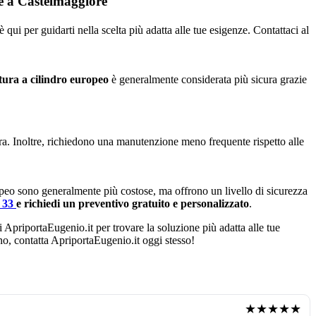
re a Castelmaggiore
ui per guidarti nella scelta più adatta alle tue esigenze. Contattaci al
tura a cilindro europeo
è generalmente considerata più sicura grazie
ura. Inoltre, richiedono una manutenzione meno frequente rispetto alle
opeo sono generalmente più costose, ma offrono un livello di sicurezza
4 33
e richiedi un preventivo gratuito e personalizzato
.
i ApriportaEugenio.it per trovare la soluzione più adatta alle tue
ano, contatta ApriportaEugenio.it oggi stesso!
★★★★★