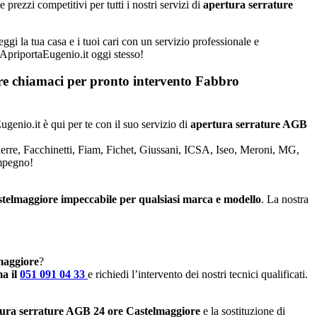
rezzi competitivi per tutti i nostri servizi di
apertura serrature
gi la tua casa e i tuoi cari con un servizio professionale e
a ApriportaEugenio.it oggi stesso!
iore chiamaci per pronto intervento
Fabbro
ugenio.it è qui per te con il suo servizio di
apertura serrature AGB
Dierre, Facchinetti, Fiam, Fichet, Giussani, ICSA, Iseo, Meroni, MG,
impegno!
astelmaggiore impeccabile per qualsiasi marca e modello
. La nostra
lmaggiore
?
a il
051 091 04 33
e richiedi l’intervento dei nostri tecnici qualificati.
ura serrature AGB 24 ore Castelmaggiore
e la sostituzione di