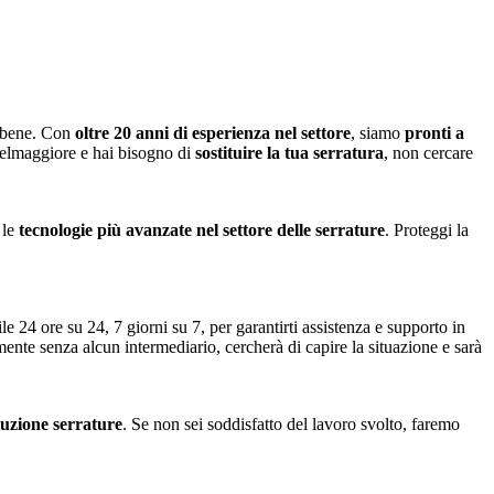
o bene. Con
oltre 20 anni di esperienza nel settore
, siamo
pronti a
telmaggiore e hai bisogno di
sostituire la tua serratura
, non cercare
 le
tecnologie più avanzate nel settore delle serrature
. Proteggi la
le 24 ore su 24, 7 giorni su 7, per garantirti assistenza e supporto in
amente senza alcun intermediario, cercherà di capire la situazione e sarà
ituzione serrature
. Se non sei soddisfatto del lavoro svolto, faremo