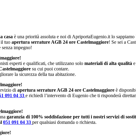
ua casa
è una priorità assoluta e noi di ApriportaEugenio.it lo sappiam
 il tuo
apertura serrature AGB 24 ore Castelmaggiore
! Se sei a Cas
 e senza impegno!
elmaggiore!
isti esperti e qualificati, che utilizzano solo
materiali di alta qualità
e
 Castelmaggiore
su cui puoi contare.
iorare la sicurezza della tua abitazione.
elmaggiore!
rvizio di
apertura serrature AGB 24 ore Castelmaggiore
è disponibi
51 091 04 33
e richiedi l’intervento di Eugenio che ti risponderà dirett
elmaggiore!
 una
garanzia di 100% soddisfazione per tutti i nostri servizi di sost
al
051 091 04 33
per qualsiasi domanda o richiesta.
giore!