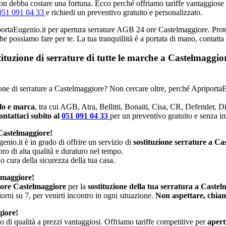
n debba costare una fortuna. Ecco perché offriamo tariffe vantaggiose e p
051 091 04 33
e richiedi un preventivo gratuito e personalizzato.
iportaEugenio.it per apertura serrature AGB 24 ore Castelmaggiore. Proteg
che possiamo fare per te. La tua tranquillità è a portata di mano, contatt
stituzione di serrature di tutte le marche a Castelmagg
uzione di serrature a Castelmaggiore? Non cercare oltre, perché ApriportaE
llo e marca
, tra cui AGB, Atra, Bellitti, Bonaiti, Cisa, CR, Defender, 
ntattaci subito al
051 091 04 33
per un preventivo gratuito e senza 
Castelmaggiore!
enio.it è in grado di offrire un servizio di
sostituzione serrature a C
oro di alta qualità e duraturo nel tempo.
no cura della sicurezza della tua casa.
lmaggiore!
 ore Castelmaggiore
per la
sostituzione della tua serratura a Caste
rni su 7, per venirti incontro in ogni situazione.
Non aspettare, chiam
giore!
io di qualità a prezzi vantaggiosi. Offriamo tariffe competitive per
apert