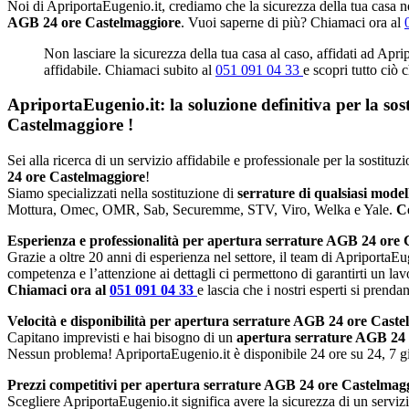
Noi di ApriportaEugenio.it, crediamo che la sicurezza della tua casa no
AGB 24 ore Castelmaggiore
. Vuoi saperne di più? Chiamaci ora al
Non lasciare la sicurezza della tua casa al caso, affidati ad Apr
affidabile. Chiamaci subito al
051 091 04 33
e scopri tutto ciò 
ApriportaEugenio.it: la soluzione definitiva per la so
Castelmaggiore
!
Sei alla ricerca di un servizio affidabile e professionale per la sostit
24 ore Castelmaggiore
!
Siamo specializzati nella sostituzione di
serrature di qualsiasi mode
Mottura, Omec, OMR, Sab, Securemme, STV, Viro, Welka e Yale.
Co
Esperienza e professionalità per apertura serrature AGB 24 ore 
Grazie a oltre 20 anni di esperienza nel settore, il team di ApriportaEug
competenza e l’attenzione ai dettagli ci permettono di garantirti un lav
Chiamaci ora al
051 091 04 33
e lascia che i nostri esperti si prenda
Velocità e disponibilità per apertura serrature AGB 24 ore Caste
Capitano imprevisti e hai bisogno di un
apertura serrature AGB 24
Nessun problema! ApriportaEugenio.it è disponibile 24 ore su 24, 7 gio
Prezzi competitivi per apertura serrature AGB 24 ore Castelmag
Scegliere ApriportaEugenio.it significa avere la sicurezza di un serviz