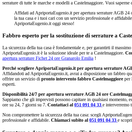
serrature di tutte le marche e modelli a Castelmaggiore. Vuoi saperne 
Affidati ad ApriportaEugenio.it per apertura serrature AGB 24 o
la tua casa e i tuoi cari con un servizio professionale e affidabi
ApriportaEugenio.it oggi stesso!
Fabbro esperto per la sostituzione di serrature a Cast
La sicurezza della tua casa è fondamentale e, per garantirti il massimo 
ApriportaEugenio.it è la soluzione ideale per te a Castelmaggiore.
Con
apertura serrature Fichet 24 ore Granarolo Emilia
!
Perché scegliere ApriportaEugenio.it per apertura serrature AG
Affidandoti ad ApriportaEugenio.it, avrai a disposizione un fabbro qu
offrire un servizio di
pronto intervento fabbro Castelmaggiore
per 
esperti.
Disponibilità 24/7 per apertura serrature AGB 24 ore Castelmagg
Sappiamo che gli imprevisti possono capitare in qualsiasi momento, e
ore su 24, 7 giorni su 7.
Contattaci al
051 091 04 33
e interverremo 
Non compromettere la sicurezza della tua casa: scegli ApriportaEugeni
professionale e affidabile.
Chiamaci subito al
051 091 04 33
e scopri