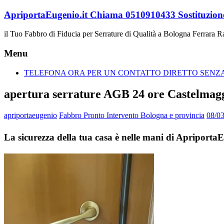
Vai
ApriportaEugenio.it Chiama 0510910433 Sostituzione
al
contenuto
il Tuo Fabbro di Fiducia per Serrature di Qualità a Bologna Ferrara 
Menu
TELEFONA ORA PER UN CONTATTO DIRETTO SENZA 
apertura serrature AGB 24 ore Castelmag
apriportaeugenio
Fabbro Pronto Intervento Bologna e provincia
08/0
La sicurezza della tua casa è nelle mani di Apriport