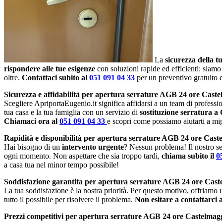
La
sicurezza della t
rispondere alle tue esigenze
con soluzioni rapide ed efficienti: siamo
oltre.
Contattaci subito al
051 091 04 33
per un preventivo gratuito
Sicurezza e affidabilità per apertura serrature AGB 24 ore Cast
Scegliere ApriportaEugenio.it significa affidarsi a un team di profession
tua casa e la tua famiglia con un servizio di
sostituzione serratura a
Chiamaci ora al
051 091 04 33
e scopri come possiamo aiutarti a migl
Rapidità e disponibilità per apertura serrature AGB 24 ore Cast
Hai bisogno di un
intervento urgente
? Nessun problema! Il nostro se
ogni momento. Non aspettare che sia troppo tardi,
chiama subito il
0
a casa tua nel minor tempo possibile!
Soddisfazione garantita per apertura serrature AGB 24 ore Cast
La tua soddisfazione è la nostra priorità. Per questo motivo, offriamo
tutto il possibile per risolvere il problema.
Non esitare a contattarci 
Prezzi competitivi per apertura serrature AGB 24 ore Castelmag