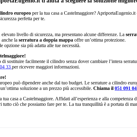
rtaEugenio.it ti aiuta a scegliere la soluzione miglio
ilindro europeo
per la tua casa a Castelmaggiore? ApriportaEugenio.it è q
icurezza perfetta per te.
elevato livello di sicurezza, ma presentano alcune differenze. La
serra
, anche la
serratura a doppia mappa
offre un’ottima protezione.
le opzione sia più adatta alle tue necessità.
telmaggiore!
di sostituire facilmente il cilindro senza dover cambiare l’intera serrat
 04 33
per ricevere maggiori informazioni.
re!
europeo può dipendere anche dal tuo budget. Le serrature a cilindro eur
 un’ottima soluzione a un prezzo più accessibile.
Chiama il
051 091 0
 la tua casa a Castelmaggiore. Affidati all’esperienza e alla competenza d
i tutto ciò che possiamo fare per te. La tua tranquillità è a portata di m