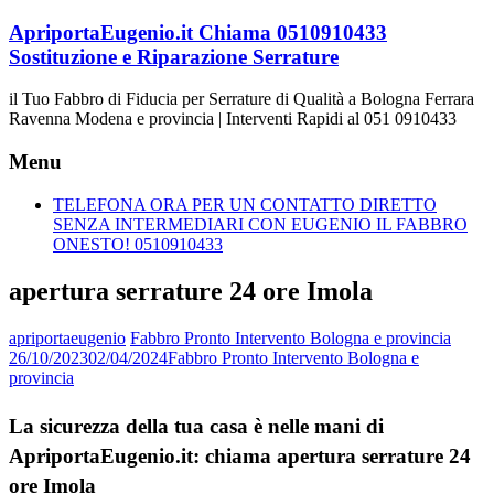
Vai
ApriportaEugenio.it Chiama 0510910433
al
Sostituzione e Riparazione Serrature
contenuto
il Tuo Fabbro di Fiducia per Serrature di Qualità a Bologna Ferrara
Ravenna Modena e provincia | Interventi Rapidi al 051 0910433
Menu
TELEFONA ORA PER UN CONTATTO DIRETTO
SENZA INTERMEDIARI CON EUGENIO IL FABBRO
ONESTO! 0510910433
apertura serrature 24 ore Imola
apriportaeugenio
Fabbro Pronto Intervento Bologna e provincia
26/10/2023
02/04/2024
Fabbro Pronto Intervento Bologna e
provincia
La sicurezza della tua casa è nelle mani di
ApriportaEugenio.it: chiama apertura serrature 24
ore Imola