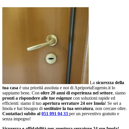
La
sicurezza della
tua casa
è una priorità assoluta e noi di ApriportaEugenio.it lo
sappiamo bene. Con
oltre 20 anni di esperienza nel settore
, siamo
pronti a rispondere alle tue esigenze
con soluzioni rapide ed
efficienti: siamo il tuo
apertura serrature 24 ore Imola
! Se sei a
Imola e hai bisogno di
sostituire la tua serratura
, non cercare oltre.
Contattaci subito al
051 091 04 33
per un preventivo gratuito e
senza impegno!
Sicurezza e affidabilità per apertura serrature 24 ore Imola!