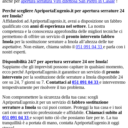
anche per
apertura serratura Viro difettosa San Pietro in Casale
!
Perché scegliere ApriportaEugenio.it per apertura serrature 24
ore Imola?
Affidandoti ad ApriportaEugenio.it, avrai a disposizione un fabbro
qualificato con
anni di esperienza nel settore
. La nostra
competenza e la conoscenza approfondita delle migliori tecniche ci
permettono di offrire un servizio di
pronto intervento fabbro
Imola
per la sostituzione serrature a Imola all’altezza delle tue
aspettative. Non esitare, chiama subito il
051 091 04 33
e parla con i
nostri esperti.
Disponibilità 24/7 per apertura serrature 24 ore Imola!
Sappiamo che gli imprevisti possono capitare in qualsiasi momento,
ecco perché ApriportaEugenio.it garantisce un servizio di
pronto
intervento
per la sostituzione delle serrature a Imola disponibile 24
ore su 24, 7 giorni su 7.
Contattaci al
051 091 04 33
e interverremo
tempestivamente per risolvere il tuo problema.
Non compromettere la sicurezza della tua casa: scegli
ApriportaEugenio.it per un servizio di
fabbro sostituzione
serrature a Imola
su cui puoi contare. Proteggi la tua casa e i tuoi
cari con un servizio professionale e affidabile.
Chiamaci subito al
051 091 04 33
e scopri tutto ciò che possiamo fare per te. La tua
tranquillità è a portata di mano, contatta ApriportaEugenio.it oggi
stesso!