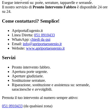
Esegue interventi su: porte, serrature, tapparelle e serrande.
Il nostro servizio di
Pronto Intervento Fabbro
è disponibile 24 ore
su 24.
Come contattarci? Semplice!
ApriportaEugenio.it
Linea Diretta:
051 0910433
WhatsApp:
chiedi da qui
Email:
info@apriportaeugenio.it
Website:
www.apriportaeugenio.it
Servizi
Pronto intervento fabbro.
Apertura porte urgente.
Aperture giudiziarie.
Sostituzione serrature.
Riparazione, sostituzione e assistenza su: serrande,
saracinesche e avvolgibili.
Prenota il tuo intervento al numero sempre attivo:
051 0910433
(da qualsiasi zona)