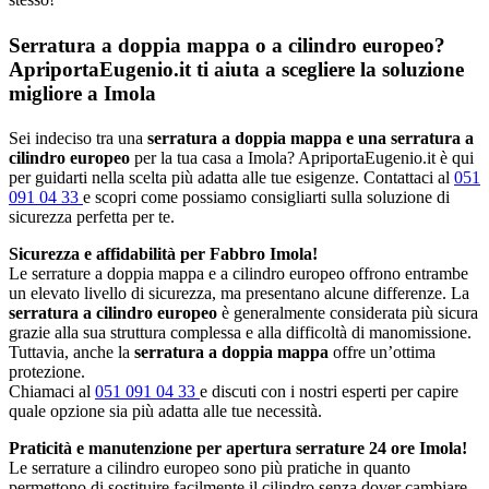
Serratura a doppia mappa o a cilindro europeo?
ApriportaEugenio.it ti aiuta a scegliere la soluzione
migliore a Imola
Sei indeciso tra una
serratura a doppia mappa e una serratura a
cilindro europeo
per la tua casa a Imola? ApriportaEugenio.it è qui
per guidarti nella scelta più adatta alle tue esigenze. Contattaci al
051
091 04 33
e scopri come possiamo consigliarti sulla soluzione di
sicurezza perfetta per te.
Sicurezza e affidabilità per Fabbro Imola!
Le serrature a doppia mappa e a cilindro europeo offrono entrambe
un elevato livello di sicurezza, ma presentano alcune differenze. La
serratura a cilindro europeo
è generalmente considerata più sicura
grazie alla sua struttura complessa e alla difficoltà di manomissione.
Tuttavia, anche la
serratura a doppia mappa
offre un’ottima
protezione.
Chiamaci al
051 091 04 33
e discuti con i nostri esperti per capire
quale opzione sia più adatta alle tue necessità.
Praticità e manutenzione per apertura serrature 24 ore Imola!
Le serrature a cilindro europeo sono più pratiche in quanto
permettono di sostituire facilmente il cilindro senza dover cambiare