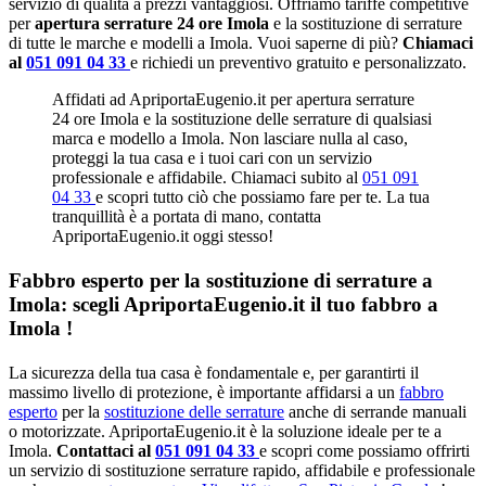
servizio di qualità a prezzi vantaggiosi. Offriamo tariffe competitive
per
apertura serrature 24 ore Imola
e la sostituzione di serrature
di tutte le marche e modelli a Imola. Vuoi saperne di più?
Chiamaci
al
051 091 04 33
e richiedi un preventivo gratuito e personalizzato.
Affidati ad ApriportaEugenio.it per apertura serrature
24 ore Imola e la sostituzione delle serrature di qualsiasi
marca e modello a Imola. Non lasciare nulla al caso,
proteggi la tua casa e i tuoi cari con un servizio
professionale e affidabile. Chiamaci subito al
051 091
04 33
e scopri tutto ciò che possiamo fare per te. La tua
tranquillità è a portata di mano, contatta
ApriportaEugenio.it oggi stesso!
Fabbro esperto per la sostituzione di serrature a
Imola: scegli ApriportaEugenio.it il tuo fabbro a
Imola !
La sicurezza della tua casa è fondamentale e, per garantirti il
massimo livello di protezione, è importante affidarsi a un
fabbro
esperto
per la
sostituzione delle serrature
anche di serrande manuali
o motorizzate. ApriportaEugenio.it è la soluzione ideale per te a
Imola.
Contattaci al
051 091 04 33
e scopri come possiamo offrirti
un servizio di sostituzione serrature rapido, affidabile e professionale