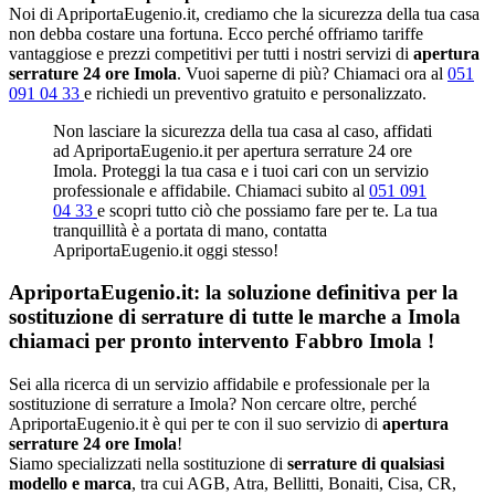
Noi di ApriportaEugenio.it, crediamo che la sicurezza della tua casa
non debba costare una fortuna. Ecco perché offriamo tariffe
vantaggiose e prezzi competitivi per tutti i nostri servizi di
apertura
serrature 24 ore Imola
. Vuoi saperne di più? Chiamaci ora al
051
091 04 33
e richiedi un preventivo gratuito e personalizzato.
Non lasciare la sicurezza della tua casa al caso, affidati
ad ApriportaEugenio.it per apertura serrature 24 ore
Imola. Proteggi la tua casa e i tuoi cari con un servizio
professionale e affidabile. Chiamaci subito al
051 091
04 33
e scopri tutto ciò che possiamo fare per te. La tua
tranquillità è a portata di mano, contatta
ApriportaEugenio.it oggi stesso!
ApriportaEugenio.it: la soluzione definitiva per la
sostituzione di serrature di tutte le marche a Imola
chiamaci per pronto intervento
Fabbro Imola
!
Sei alla ricerca di un servizio affidabile e professionale per la
sostituzione di serrature a Imola? Non cercare oltre, perché
ApriportaEugenio.it è qui per te con il suo servizio di
apertura
serrature 24 ore Imola
!
Siamo specializzati nella sostituzione di
serrature di qualsiasi
modello e marca
, tra cui AGB, Atra, Bellitti, Bonaiti, Cisa, CR,