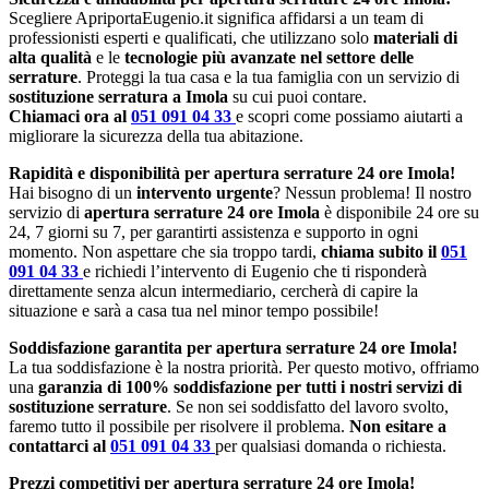
Scegliere ApriportaEugenio.it significa affidarsi a un team di
professionisti esperti e qualificati, che utilizzano solo
materiali di
alta qualità
e le
tecnologie più avanzate nel settore delle
serrature
. Proteggi la tua casa e la tua famiglia con un servizio di
sostituzione serratura a Imola
su cui puoi contare.
Chiamaci ora al
051 091 04 33
e scopri come possiamo aiutarti a
migliorare la sicurezza della tua abitazione.
Rapidità e disponibilità per apertura serrature 24 ore Imola!
Hai bisogno di un
intervento urgente
? Nessun problema! Il nostro
servizio di
apertura serrature 24 ore Imola
è disponibile 24 ore su
24, 7 giorni su 7, per garantirti assistenza e supporto in ogni
momento. Non aspettare che sia troppo tardi,
chiama subito il
051
091 04 33
e richiedi l’intervento di Eugenio che ti risponderà
direttamente senza alcun intermediario, cercherà di capire la
situazione e sarà a casa tua nel minor tempo possibile!
Soddisfazione garantita per apertura serrature 24 ore Imola!
La tua soddisfazione è la nostra priorità. Per questo motivo, offriamo
una
garanzia di 100% soddisfazione per tutti i nostri servizi di
sostituzione serrature
. Se non sei soddisfatto del lavoro svolto,
faremo tutto il possibile per risolvere il problema.
Non esitare a
contattarci al
051 091 04 33
per qualsiasi domanda o richiesta.
Prezzi competitivi per apertura serrature 24 ore Imola!