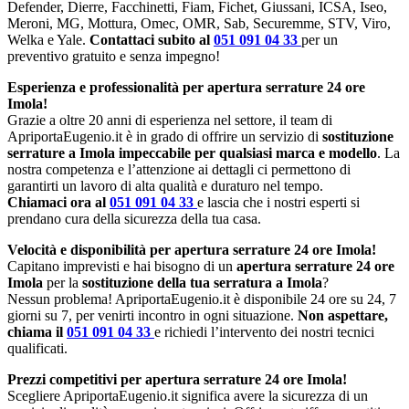
Defender, Dierre, Facchinetti, Fiam, Fichet, Giussani, ICSA, Iseo,
Meroni, MG, Mottura, Omec, OMR, Sab, Securemme, STV, Viro,
Welka e Yale.
Contattaci subito al
051 091 04 33
per un
preventivo gratuito e senza impegno!
Esperienza e professionalità per apertura serrature 24 ore
Imola!
Grazie a oltre 20 anni di esperienza nel settore, il team di
ApriportaEugenio.it è in grado di offrire un servizio di
sostituzione
serrature a Imola impeccabile per qualsiasi marca e modello
. La
nostra competenza e l’attenzione ai dettagli ci permettono di
garantirti un lavoro di alta qualità e duraturo nel tempo.
Chiamaci ora al
051 091 04 33
e lascia che i nostri esperti si
prendano cura della sicurezza della tua casa.
Velocità e disponibilità per apertura serrature 24 ore Imola!
Capitano imprevisti e hai bisogno di un
apertura serrature 24 ore
Imola
per la
sostituzione della tua serratura a Imola
?
Nessun problema! ApriportaEugenio.it è disponibile 24 ore su 24, 7
giorni su 7, per venirti incontro in ogni situazione.
Non aspettare,
chiama il
051 091 04 33
e richiedi l’intervento dei nostri tecnici
qualificati.
Prezzi competitivi per apertura serrature 24 ore Imola!
Scegliere ApriportaEugenio.it significa avere la sicurezza di un