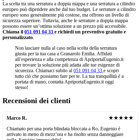
La scelta tra una serratura a doppia mappa e una serratura a cilindro
europeo può dipendere anche dal tuo budget. Le serrature a cilindro
europeo sono generalmente più costose, ma offrono un livello di
sicurezza superiore. Tuttavia, anche le serrature a doppia mappa
possono essere un’ottima soluzione a un prezzo più accessibile.
Chiama il
051 091 04 33
e richiedi un preventivo gratuito e
personalizzato
.
Non lasciare nulla al caso nella scelta della serratura
giusta per la tua casa a Granarolo Emilia. Affidati
all’esperienza e alla competenza di ApriportaEugenio.it
per trovare la soluzione più adatta alle tue esigenze di
sicurezza. Chiamaci subito al
051 091 04 33
e scopri
tutto ciò che possiamo fare per te. La tua tranquillità è a
portata di mano, contatta ApriportaEugenio.it oggi
stesso!
Recensioni dei clienti
★★★★★
Marco R.
Chiamato per una porta blindata bloccata a Ro, Eugenio è
arrivato in meno di mezz’ora e ha risolto senza danneggiare
nulla. Servizio impeccabile!