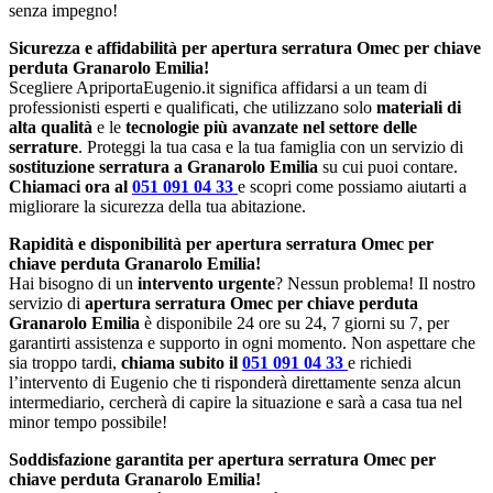
senza impegno!
Sicurezza e affidabilità per apertura serratura Omec per chiave
perduta Granarolo Emilia!
Scegliere ApriportaEugenio.it significa affidarsi a un team di
professionisti esperti e qualificati, che utilizzano solo
materiali di
alta qualità
e le
tecnologie più avanzate nel settore delle
serrature
. Proteggi la tua casa e la tua famiglia con un servizio di
sostituzione serratura a Granarolo Emilia
su cui puoi contare.
Chiamaci ora al
051 091 04 33
e scopri come possiamo aiutarti a
migliorare la sicurezza della tua abitazione.
Rapidità e disponibilità per apertura serratura Omec per
chiave perduta Granarolo Emilia!
Hai bisogno di un
intervento urgente
? Nessun problema! Il nostro
servizio di
apertura serratura Omec per chiave perduta
Granarolo Emilia
è disponibile 24 ore su 24, 7 giorni su 7, per
garantirti assistenza e supporto in ogni momento. Non aspettare che
sia troppo tardi,
chiama subito il
051 091 04 33
e richiedi
l’intervento di Eugenio che ti risponderà direttamente senza alcun
intermediario, cercherà di capire la situazione e sarà a casa tua nel
minor tempo possibile!
Soddisfazione garantita per apertura serratura Omec per
chiave perduta Granarolo Emilia!