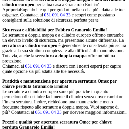
cilindro europeo
per la tua casa a Granarolo Emilia?
ApriportaEugenio.it è qui per guidarti nella scelta più adatta alle tue
esigenze. Contattaci al
051 091 04 33
e scopri come possiamo
consigliarti sulla soluzione di sicurezza perfetta per te.
Sicurezza e affidabilità per Fabbro Granarolo Emilia!
Le serrature a doppia mappa e a cilindro europeo offrono entrambe
un elevato livello di sicurezza, ma presentano alcune differenze. La
serratura a cilindro europeo
è generalmente considerata più sicura
grazie alla sua struttura complessa e alla difficoltà di manomissione.
Tuttavia, anche la
serratura a doppia mappa
offre un’ottima
protezione.
Chiamaci al
051 091 04 33
e discuti con i nostri esperti per capire
quale opzione sia più adatta alle tue necessità.
Praticità e manutenzione per apertura serratura Omec per
chiave perduta Granarolo Emilia!
Le serrature a cilindro europeo sono più pratiche in quanto
permettono di sostituire facilmente il cilindro senza dover cambiare
l’intera serratura. Inoltre, richiedono una manutenzione meno
frequente rispetto alle serrature a doppia mappa. Vuoi saperne di
più? Contattaci al
051 091 04 33
per ricevere maggiori informazioni.
Prezzi e qualità per apertura serratura Omec per chiave
perduta Granarolo Emilia!