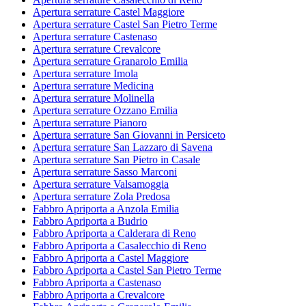
Apertura serrature Castel Maggiore
Apertura serrature Castel San Pietro Terme
Apertura serrature Castenaso
Apertura serrature Crevalcore
Apertura serrature Granarolo Emilia
Apertura serrature Imola
Apertura serrature Medicina
Apertura serrature Molinella
Apertura serrature Ozzano Emilia
Apertura serrature Pianoro
Apertura serrature San Giovanni in Persiceto
Apertura serrature San Lazzaro di Savena
Apertura serrature San Pietro in Casale
Apertura serrature Sasso Marconi
Apertura serrature Valsamoggia
Apertura serrature Zola Predosa
Fabbro Apriporta a Anzola Emilia
Fabbro Apriporta a Budrio
Fabbro Apriporta a Calderara di Reno
Fabbro Apriporta a Casalecchio di Reno
Fabbro Apriporta a Castel Maggiore
Fabbro Apriporta a Castel San Pietro Terme
Fabbro Apriporta a Castenaso
Fabbro Apriporta a Crevalcore