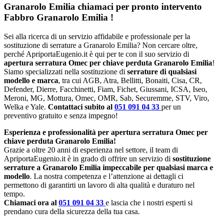
Granarolo Emilia chiamaci per pronto intervento
Fabbro Granarolo Emilia
!
Sei alla ricerca di un servizio affidabile e professionale per la
sostituzione di serrature a Granarolo Emilia? Non cercare oltre,
perché ApriportaEugenio.it è qui per te con il suo servizio di
apertura serratura Omec per chiave perduta Granarolo Emilia
!
Siamo specializzati nella sostituzione di
serrature di qualsiasi
modello e marca
, tra cui AGB, Atra, Bellitti, Bonaiti, Cisa, CR,
Defender, Dierre, Facchinetti, Fiam, Fichet, Giussani, ICSA, Iseo,
Meroni, MG, Mottura, Omec, OMR, Sab, Securemme, STV, Viro,
Welka e Yale.
Contattaci subito al
051 091 04 33
per un
preventivo gratuito e senza impegno!
Esperienza e professionalità per apertura serratura Omec per
chiave perduta Granarolo Emilia!
Grazie a oltre 20 anni di esperienza nel settore, il team di
ApriportaEugenio.it è in grado di offrire un servizio di
sostituzione
serrature a Granarolo Emilia impeccabile per qualsiasi marca e
modello
. La nostra competenza e l’attenzione ai dettagli ci
permettono di garantirti un lavoro di alta qualità e duraturo nel
tempo.
Chiamaci ora al
051 091 04 33
e lascia che i nostri esperti si
prendano cura della sicurezza della tua casa.