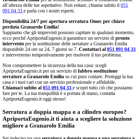
all’altezza delle tue aspettative. Non esitare, chiama subito il
051
091 04 33
e parla con i nostri esperti.
Disponibilità 24/7 per apertura serratura Omec per chiave
perduta Granarolo Emilia!
Sappiamo che gli imprevisti possono capitare in qualsiasi momento,
ecco perché ApriportaEugenio.it garantisce un servizio di
pronto
intervento
per la sostituzione delle serrature a Granarolo Emilia
disponibile 24 ore su 24, 7 giorni su 7.
Contattaci al
051 091 04 33
e interverremo tempestivamente per risolvere il tuo problema.
Non compromettere la sicurezza della tua casa: scegli
ApriportaEugenio.it per un servizio di
fabbro sostituzione
serrature a Granarolo Emilia
su cui puoi contare. Proteggi la tua
casa e i tuoi cari con un servizio professionale e affidabile.
Chiamaci subito al
051 091 04 33
e scopri tutto ciò che possiamo
fare per te. La tua tranquillità è a portata di mano, contatta
ApriportaEugenio.it oggi stesso!
Serratura a doppia mappa o a cilindro europeo?
ApriportaEugenio.it ti aiuta a scegliere la soluzione
migliore a Granarolo Emilia
Sei indeciso tra una
serratura a doppia mappa e una serratura a