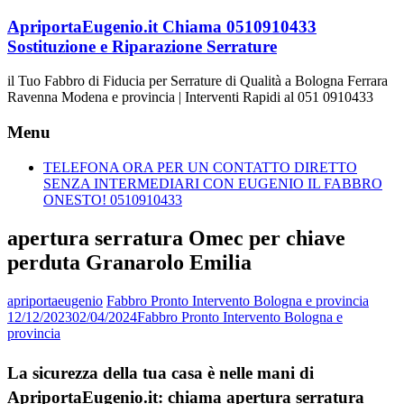
Vai
ApriportaEugenio.it Chiama 0510910433
al
Sostituzione e Riparazione Serrature
contenuto
il Tuo Fabbro di Fiducia per Serrature di Qualità a Bologna Ferrara
Ravenna Modena e provincia | Interventi Rapidi al 051 0910433
Menu
TELEFONA ORA PER UN CONTATTO DIRETTO
SENZA INTERMEDIARI CON EUGENIO IL FABBRO
ONESTO! 0510910433
apertura serratura Omec per chiave
perduta Granarolo Emilia
apriportaeugenio
Fabbro Pronto Intervento Bologna e provincia
12/12/2023
02/04/2024
Fabbro Pronto Intervento Bologna e
provincia
La sicurezza della tua casa è nelle mani di
ApriportaEugenio.it: chiama apertura serratura