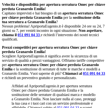
Velocità e disponibilità per apertura serratura Omec per chiave
perduta Granarolo Emilia!
Capitano imprevisti e hai bisogno di un
apertura serratura Omec
per chiave perduta Granarolo Emilia
per la
sostituzione della
tua serratura a Granarolo Emilia
?
Nessun problema! ApriportaEugenio.it è disponibile 24 ore su 24, 7
giorni su 7, per venirti incontro in ogni situazione.
Non aspettare,
chiama il
051 091 04 33
e richiedi l’intervento dei nostri tecnici
qualificati.
Prezzi competitivi per apertura serratura Omec per chiave
perduta Granarolo Emilia!
Scegliere ApriportaEugenio.it significa avere la sicurezza di un
servizio di qualità a prezzi vantaggiosi. Offriamo tariffe competitive
per
apertura serratura Omec per chiave perduta Granarolo
Emilia
e la sostituzione di serrature di tutte le marche e modelli a
Granarolo Emilia. Vuoi saperne di più?
Chiamaci al
051 091 04 33
e richiedi un preventivo gratuito e personalizzato.
Affidati ad ApriportaEugenio.it per apertura serratura
Omec per chiave perduta Granarolo Emilia e la
sostituzione delle serrature di qualsiasi marca e modello
a Granarolo Emilia. Non lasciare nulla al caso, proteggi
la tua casa e i tuoi cari con un servizio professionale e
affidabile. Chiamaci subito al
051 091 04 33
e scopri