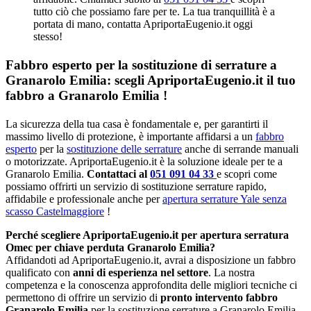
tutto ciò che possiamo fare per te. La tua tranquillità è a
portata di mano, contatta ApriportaEugenio.it oggi
stesso!
Fabbro esperto per la sostituzione di serrature a
Granarolo Emilia: scegli ApriportaEugenio.it il tuo
fabbro a Granarolo Emilia !
La sicurezza della tua casa è fondamentale e, per garantirti il
massimo livello di protezione, è importante affidarsi a un
fabbro
esperto
per la
sostituzione delle serrature
anche di serrande manuali
o motorizzate. ApriportaEugenio.it è la soluzione ideale per te a
Granarolo Emilia.
Contattaci al
051 091 04 33
e scopri come
possiamo offrirti un servizio di sostituzione serrature rapido,
affidabile e professionale anche per
apertura serrature Yale senza
scasso Castelmaggiore
!
Perché scegliere ApriportaEugenio.it per apertura serratura
Omec per chiave perduta Granarolo Emilia?
Affidandoti ad ApriportaEugenio.it, avrai a disposizione un fabbro
qualificato con
anni di esperienza nel settore
. La nostra
competenza e la conoscenza approfondita delle migliori tecniche ci
permettono di offrire un servizio di
pronto intervento fabbro
Granarolo Emilia
per la sostituzione serrature a Granarolo Emilia