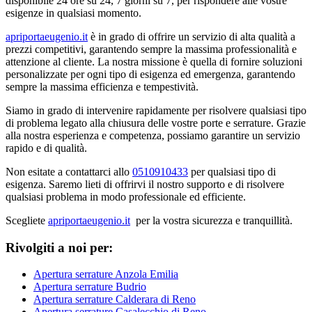
disponibile 24 ore su 24, 7 giorni su 7, per rispondere alle vostre
esigenze in qualsiasi momento.
apriportaeugenio.it
è in grado di offrire un servizio di alta qualità a
prezzi competitivi, garantendo sempre la massima professionalità e
attenzione al cliente. La nostra missione è quella di fornire soluzioni
personalizzate per ogni tipo di esigenza ed emergenza, garantendo
sempre la massima efficienza e tempestività.
Siamo in grado di intervenire rapidamente per risolvere qualsiasi tipo
di problema legato alla chiusura delle vostre porte e serrature. Grazie
alla nostra esperienza e competenza, possiamo garantire un servizio
rapido e di qualità.
Non esitate a contattarci allo
0510910433
per qualsiasi tipo di
esigenza. Saremo lieti di offrirvi il nostro supporto e di risolvere
qualsiasi problema in modo professionale ed efficiente.
Scegliete
apriportaeugenio.it
per la vostra sicurezza e tranquillità.
Rivolgiti a noi per:
Apertura serrature Anzola Emilia
Apertura serrature Budrio
Apertura serrature Calderara di Reno
Apertura serrature Casalecchio di Reno