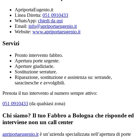
ApriportaEugenio.it
Linea Diretta:
051 0910433
WhatsApp:
chiedi da qui
Email:
info@apriportaeugenio.it
Website:
www.apriportaeugenio.it
Servizi
Pronto intervento fabbro.
Apertura porte urgente.
Aperture giudiziarie.
Sostituzione serrature.
Riparazione, sostituzione e assistenza su: serrande,
saracinesche e avvolgibili.
Prenota il tuo intervento al numero sempre attivo:
051 0910433
(da qualsiasi zona)
Chi siamo? Il tuo Fabbro a Bologna che risponde ed
interviene non un call center
apriportaeugenio.it
è un’azienda specializzata nell’apertura di porte