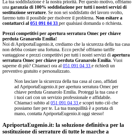
La tua soddisfazione è la nostra priorità. Per questo motivo, offriamo
una
garanzia di 100% soddisfazione per tutti i nostri servizi di
sostituzione serrature
. Se non sei soddisfatto del lavoro svolto,
faremo tutto il possibile per risolvere il problema.
Non esitare a
contattarci al
051 091 04 33
per qualsiasi domanda o richiesta.
Prezzi competitivi per apertura serratura Omec per chiave
perduta Granarolo Emilia!
Noi di ApriportaEugenio.it, crediamo che la sicurezza della tua casa
non debba costare una fortuna. Ecco perché offriamo tariffe
vantaggiose e prezzi competitivi per tutti i nostri servizi di
apertura
serratura Omec per chiave perduta Granarolo Emilia
. Vuoi
saperne di più? Chiamaci ora al
051 091 04 33
e richiedi un
preventivo gratuito e personalizzato.
Non lasciare la sicurezza della tua casa al caso, affidati
ad ApriportaEugenio.it per apertura serratura Omec per
chiave perduta Granarolo Emilia. Proteggi la tua casa e
i tuoi cari con un servizio professionale e affidabile.
Chiamaci subito al
051 091 04 33
e scopri tutto ciò che
possiamo fare per te. La tua tranquillità è a portata di
mano, contatta ApriportaEugenio.it oggi stesso!
ApriportaEugenio.it: la soluzione definitiva per la
sostituzione di serrature di tutte le marche a