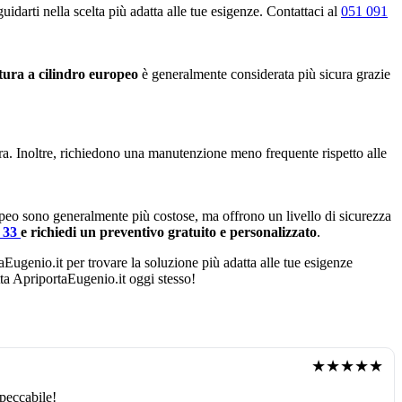
idarti nella scelta più adatta alle tue esigenze. Contattaci al
051 091
tura a cilindro europeo
è generalmente considerata più sicura grazie
ura. Inoltre, richiedono una manutenzione meno frequente rispetto alle
opeo sono generalmente più costose, ma offrono un livello di sicurezza
4 33
e richiedi un preventivo gratuito e personalizzato
.
taEugenio.it per trovare la soluzione più adatta alle tue esigenze
atta ApriportaEugenio.it oggi stesso!
★★★★★
peccabile!