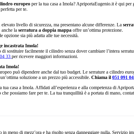
ilindro europeo
per la tua casa a Imola? ApriportaEugenio.it è qui per gu
perfetta per te.
elevato livello di sicurezza, ma presentano alcune differenze. La
serra
, anche la
serratura a doppia mappa
offre un’ottima protezione.
le opzione sia più adatta alle tue necessità.
e incastrata Imola!
di sostituire facilmente il cilindro senza dover cambiare l’intera serrat
 04 33
per ricevere maggiori informazioni.
ata Imola!
europeo può dipendere anche dal tuo budget. Le serrature a cilindro eur
 un’ottima soluzione a un prezzo più accessibile.
Chiama il
051 091 0
 la tua casa a Imola. Affidati all’esperienza e alla competenza di Apripor
iò che possiamo fare per te. La tua tranquillità è a portata di mano, cont
o in meno di mezz’ora e ha risolto senza danneggiare nulla. Servizio im