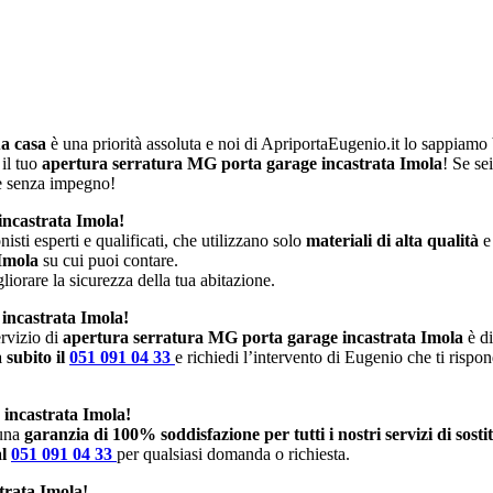
ua casa
è una priorità assoluta e noi di ApriportaEugenio.it lo sappiam
 il tuo
apertura serratura MG porta garage incastrata Imola
! Se se
 e senza impegno!
incastrata Imola!
isti esperti e qualificati, che utilizzano solo
materiali di alta qualità
e
 Imola
su cui puoi contare.
iorare la sicurezza della tua abitazione.
 incastrata Imola!
rvizio di
apertura serratura MG porta garage incastrata Imola
è di
 subito il
051 091 04 33
e richiedi l’intervento di Eugenio che ti rispo
 incastrata Imola!
 una
garanzia di 100% soddisfazione per tutti i nostri servizi di sost
al
051 091 04 33
per qualsiasi domanda o richiesta.
trata Imola!