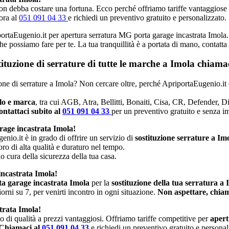
n debba costare una fortuna. Ecco perché offriamo tariffe vantaggiose e p
ora al
051 091 04 33
e richiedi un preventivo gratuito e personalizzato.
iportaEugenio.it per apertura serratura MG porta garage incastrata Imola. 
che possiamo fare per te. La tua tranquillità è a portata di mano, contatt
stituzione di serrature di tutte le marche a Imola chiam
zione di serrature a Imola? Non cercare oltre, perché ApriportaEugenio.it 
llo e marca
, tra cui AGB, Atra, Bellitti, Bonaiti, Cisa, CR, Defender, 
ntattaci subito al
051 091 04 33
per un preventivo gratuito e senza 
rage incastrata Imola!
enio.it è in grado di offrire un servizio di
sostituzione serrature a Im
oro di alta qualità e duraturo nel tempo.
no cura della sicurezza della tua casa.
incastrata Imola!
a garage incastrata Imola
per la
sostituzione della tua serratura a
rni su 7, per venirti incontro in ogni situazione.
Non aspettare, chiam
trata Imola!
io di qualità a prezzi vantaggiosi. Offriamo tariffe competitive per
apert
Chiamaci al
051 091 04 33
e richiedi un preventivo gratuito e personal