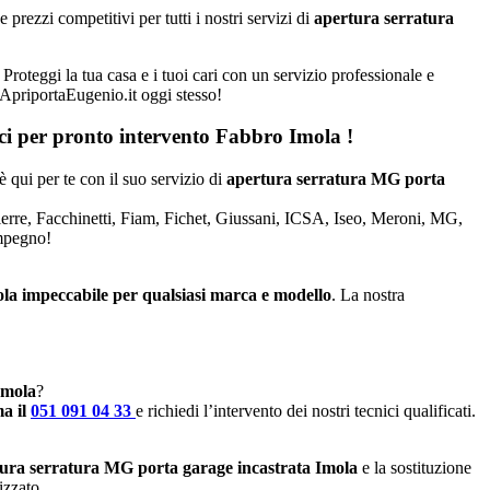
rezzi competitivi per tutti i nostri servizi di
apertura serratura
Proteggi la tua casa e i tuoi cari con un servizio professionale e
a ApriportaEugenio.it oggi stesso!
aci per pronto intervento
Fabbro Imola
!
è qui per te con il suo servizio di
apertura serratura MG porta
Dierre, Facchinetti, Fiam, Fichet, Giussani, ICSA, Iseo, Meroni, MG,
impegno!
ola impeccabile per qualsiasi marca e modello
. La nostra
 Imola
?
a il
051 091 04 33
e richiedi l’intervento dei nostri tecnici qualificati.
ura serratura MG porta garage incastrata Imola
e la sostituzione
izzato.