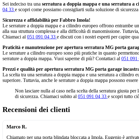
Sei indeciso tra una
serratura a doppia mappa e una serratura a c
04 33
e scopri come possiamo consigliarti sulla soluzione di sicurezza 
Sicurezza e affidabilità per Fabbro Imola!
Le serrature a doppia mappa e a cilindro europeo offrono entrambe un 
alla sua struttura complessa e alla difficoltà di manomissione. Tuttavia
Chiamaci al
051 091 04 33
e discuti con i nostri esperti per capire qua
Praticità e manutenzione per apertura serratura MG porta garag
Le serrature a cilindro europeo sono più pratiche in quanto permettono 
serrature a doppia mappa. Vuoi saperne di più? Contattaci al
051 091
Prezzi e qualità per apertura serratura MG porta garage incastr
La scelta tra una serratura a doppia mappa e una serratura a cilindro 
superiore. Tuttavia, anche le serrature a doppia mappa possono essere
Non lasciare nulla al caso nella scelta della serratura giusta per
di sicurezza. Chiamaci subito al
051 091 04 33
e scopri tutto c
Recensioni dei clienti
Marco R.
Chiamato per una porta blindata bloccata a Imola, Eugenio è arrivat