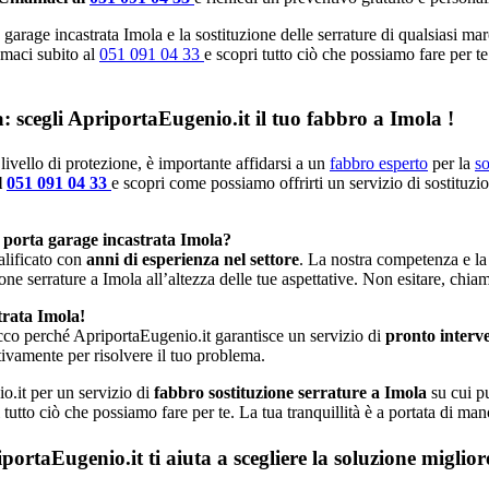
arage incastrata Imola e la sostituzione delle serrature di qualsiasi mar
iamaci subito al
051 091 04 33
e scopri tutto ciò che possiamo fare per te
a: scegli ApriportaEugenio.it il tuo fabbro a Imola !
livello di protezione, è importante affidarsi a un
fabbro esperto
per la
so
l
051 091 04 33
e scopri come possiamo offrirti un servizio di sostituzi
 porta garage incastrata Imola?
alificato con
anni di esperienza nel settore
. La nostra competenza e la
ione serrature a Imola all’altezza delle tue aspettative. Non esitare, chia
trata Imola!
cco perché ApriportaEugenio.it garantisce un servizio di
pronto interv
ivamente per risolvere il tuo problema.
o.it per un servizio di
fabbro sostituzione serrature a Imola
su cui pu
 tutto ciò che possiamo fare per te. La tua tranquillità è a portata di ma
rtaEugenio.it ti aiuta a scegliere la soluzione miglior