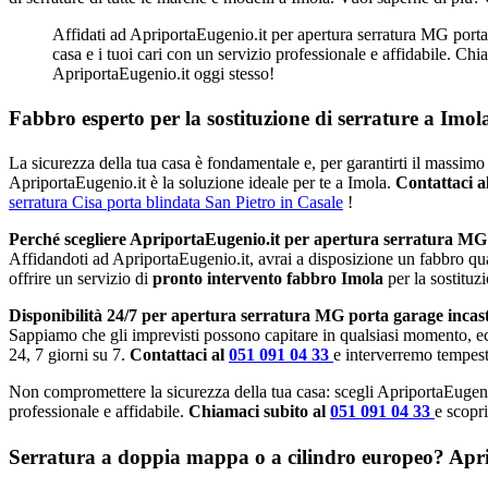
Affidati ad ApriportaEugenio.it per apertura serratura MG porta g
casa e i tuoi cari con un servizio professionale e affidabile. Ch
ApriportaEugenio.it oggi stesso!
Fabbro esperto per la sostituzione di serrature a Imol
La sicurezza della tua casa è fondamentale e, per garantirti il massimo 
ApriportaEugenio.it è la soluzione ideale per te a Imola.
Contattaci a
serratura Cisa porta blindata San Pietro in Casale
!
Perché scegliere ApriportaEugenio.it per apertura serratura MG
Affidandoti ad ApriportaEugenio.it, avrai a disposizione un fabbro qu
offrire un servizio di
pronto intervento fabbro Imola
per la sostituz
Disponibilità 24/7 per apertura serratura MG porta garage incas
Sappiamo che gli imprevisti possono capitare in qualsiasi momento, e
24, 7 giorni su 7.
Contattaci al
051 091 04 33
e interverremo tempest
Non compromettere la sicurezza della tua casa: scegli ApriportaEugeni
professionale e affidabile.
Chiamaci subito al
051 091 04 33
e scopri
Serratura a doppia mappa o a cilindro europeo? Apripo