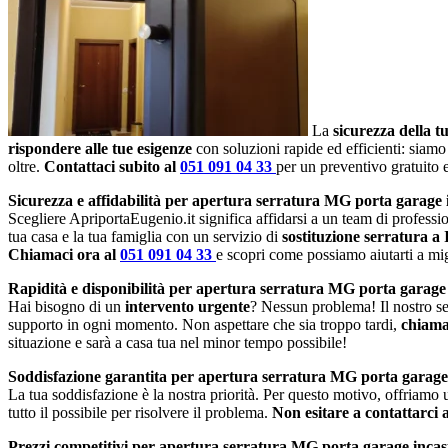
La
sicurezza della t
rispondere alle tue esigenze
con soluzioni rapide ed efficienti: siamo
oltre.
Contattaci subito al
051 091 04 33
per un preventivo gratuito
Sicurezza e affidabilità per apertura serratura MG porta garage 
Scegliere ApriportaEugenio.it significa affidarsi a un team di profession
tua casa e la tua famiglia con un servizio di
sostituzione serratura a
Chiamaci ora al
051 091 04 33
e scopri come possiamo aiutarti a migl
Rapidità e disponibilità per apertura serratura MG porta garage
Hai bisogno di un
intervento urgente
? Nessun problema! Il nostro se
supporto in ogni momento. Non aspettare che sia troppo tardi,
chiama
situazione e sarà a casa tua nel minor tempo possibile!
Soddisfazione garantita per apertura serratura MG porta garage
La tua soddisfazione è la nostra priorità. Per questo motivo, offriamo
tutto il possibile per risolvere il problema.
Non esitare a contattarci 
Prezzi competitivi per apertura serratura MG porta garage incas