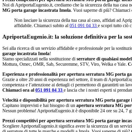
Noi di ApriportaEugenio.it, crediamo che la sicurezza della tua casa no
MG porta garage incastrata Imola
. Vuoi saperne di più? Chiamaci 
Non lasciare la sicurezza della tua casa al caso, affidati ad Apr
affidabile. Chiamaci subito al
051 091 04 33
e scopri tutto ciò 
ApriportaEugenio.it: la soluzione definitiva per la so
Sei alla ricerca di un servizio affidabile e professionale per la sostitu
garage incastrata Imola
!
Siamo specializzati nella sostituzione di
serrature di qualsiasi mode
Mottura, Omec, OMR, Sab, Securemme, STV, Viro, Welka e Yale.
Co
Esperienza e professionalità per apertura serratura MG porta ga
Grazie a oltre 20 anni di esperienza nel settore, il team di ApriportaEug
competenza e l’attenzione ai dettagli ci permettono di garantirti un lav
Chiamaci ora al
051 091 04 33
e lascia che i nostri esperti si prenda
Velocità e disponibilità per apertura serratura MG porta garage 
Capitano imprevisti e hai bisogno di un
apertura serratura MG port
Nessun problema! ApriportaEugenio.it è disponibile 24 ore su 24, 7 gio
Prezzi competitivi per apertura serratura MG porta garage incas
Scegliere ApriportaEugenio.it significa avere la sicurezza di un serviz
di serrature di tutte le marche e modelli a Imola. Vuoi saperne di più?