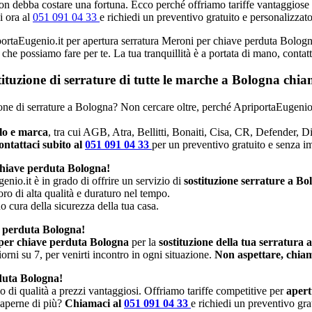
n debba costare una fortuna. Ecco perché offriamo tariffe vantaggiose e p
i ora al
051 091 04 33
e richiedi un preventivo gratuito e personalizzato
iportaEugenio.it per apertura serratura Meroni per chiave perduta Bologna
ò che possiamo fare per te. La tua tranquillità è a portata di mano, conta
stituzione di serrature di tutte le marche a Bologna ch
uzione di serrature a Bologna? Non cercare oltre, perché ApriportaEugenio.
llo e marca
, tra cui AGB, Atra, Bellitti, Bonaiti, Cisa, CR, Defender, 
ntattaci subito al
051 091 04 33
per un preventivo gratuito e senza 
chiave perduta Bologna!
enio.it è in grado di offrire un servizio di
sostituzione serrature a Bo
oro di alta qualità e duraturo nel tempo.
no cura della sicurezza della tua casa.
e perduta Bologna!
per chiave perduta Bologna
per la
sostituzione della tua serratura 
rni su 7, per venirti incontro in ogni situazione.
Non aspettare, chiam
duta Bologna!
io di qualità a prezzi vantaggiosi. Offriamo tariffe competitive per
apert
 saperne di più?
Chiamaci al
051 091 04 33
e richiedi un preventivo gra