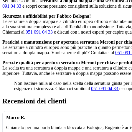
Sei indeciso tra una
serratura a doppia mappa e una serratura a c
091 04 33
e scopri come possiamo consigliarti sulla soluzione di sicure
Sicurezza e affidabilità per Fabbro Bologna!
Le serrature a doppia mappa e a cilindro europeo offrono entrambe un 
alla sua struttura complessa e alla difficoltà di manomissione. Tuttavia
Chiamaci al
051 091 04 33
e discuti con i nostri esperti per capire qua
Praticità e manutenzione per apertura serratura Meroni per chi
Le serrature a cilindro europeo sono più pratiche in quanto permettono 
serrature a doppia mappa. Vuoi saperne di più? Contattaci al
051 091
Prezzi e qualità per apertura serratura Meroni per chiave perdu
La scelta tra una serratura a doppia mappa e una serratura a cilindro 
superiore. Tuttavia, anche le serrature a doppia mappa possono essere
Non lasciare nulla al caso nella scelta della serratura giusta per
esigenze di sicurezza. Chiamaci subito al
051 091 04 33
e scopr
Recensioni dei clienti
Marco R.
Chiamato per una porta blindata bloccata a Bologna, Eugenio è arri