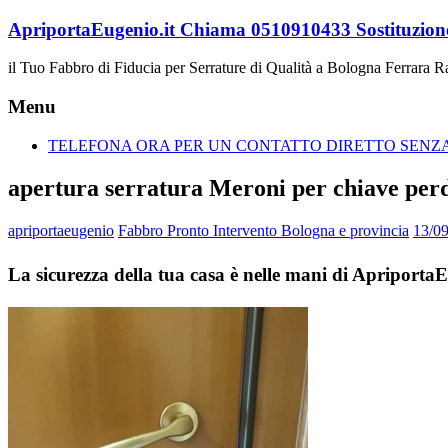
Vai
ApriportaEugenio.it Chiama 0510910433 Sostituzione
al
contenuto
il Tuo Fabbro di Fiducia per Serrature di Qualità a Bologna Ferrara 
Menu
TELEFONA ORA PER UN CONTATTO DIRETTO SENZA 
apertura serratura Meroni per chiave per
apriportaeugenio
Fabbro Pronto Intervento Bologna e provincia
13/0
La sicurezza della tua casa è nelle mani di Apriport