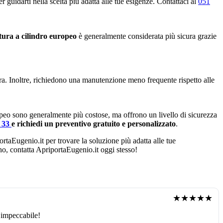
 guidarti nella scelta più adatta alle tue esigenze. Contattaci al
051
tura a cilindro europeo
è generalmente considerata più sicura grazie
ura. Inoltre, richiedono una manutenzione meno frequente rispetto alle
opeo sono generalmente più costose, ma offrono un livello di sicurezza
4 33
e richiedi un preventivo gratuito e personalizzato
.
ortaEugenio.it per trovare la soluzione più adatta alle tue
ano, contatta ApriportaEugenio.it oggi stesso!
★★★★★
 impeccabile!