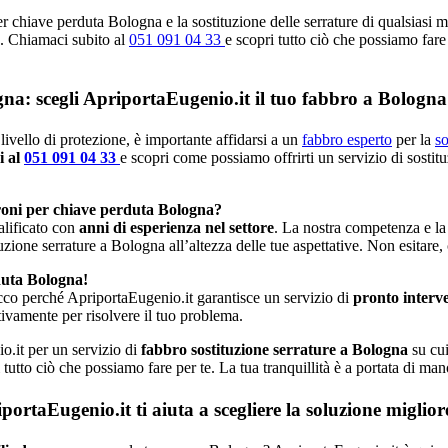
r chiave perduta Bologna e la sostituzione delle serrature di qualsiasi 
le. Chiamaci subito al
051 091 04 33
e scopri tutto ciò che possiamo fare 
gna: scegli ApriportaEugenio.it il tuo fabbro a Bologna
livello di protezione, è importante affidarsi a un
fabbro esperto
per la
so
i al
051 091 04 33
e scopri come possiamo offrirti un servizio di sostit
roni per chiave perduta Bologna?
alificato con
anni di esperienza nel settore
. La nostra competenza e la
tuzione serrature a Bologna all’altezza delle tue aspettative. Non esitare,
duta Bologna!
cco perché ApriportaEugenio.it garantisce un servizio di
pronto interv
ivamente per risolvere il tuo problema.
o.it per un servizio di
fabbro sostituzione serrature a Bologna
su cui
 tutto ciò che possiamo fare per te. La tua tranquillità è a portata di ma
rtaEugenio.it ti aiuta a scegliere la soluzione miglio