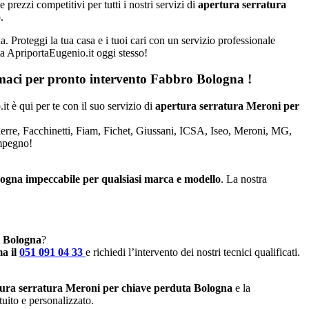
rezzi competitivi per tutti i nostri servizi di
apertura serratura
.
. Proteggi la tua casa e i tuoi cari con un servizio professionale
tta ApriportaEugenio.it oggi stesso!
iamaci per pronto intervento
Fabbro Bologna
!
it è qui per te con il suo servizio di
apertura serratura Meroni per
Dierre, Facchinetti, Fiam, Fichet, Giussani, ICSA, Iseo, Meroni, MG,
impegno!
logna impeccabile per qualsiasi marca e modello
. La nostra
a Bologna
?
a il
051 091 04 33
e richiedi l’intervento dei nostri tecnici qualificati.
ura serratura Meroni per chiave perduta Bologna
e la
tuito e personalizzato.