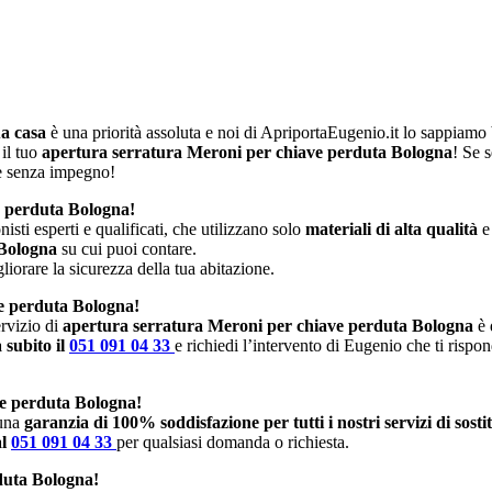
ua casa
è una priorità assoluta e noi di ApriportaEugenio.it lo sappiam
 il tuo
apertura serratura Meroni per chiave perduta Bologna
! Se 
 e senza impegno!
e perduta Bologna!
isti esperti e qualificati, che utilizzano solo
materiali di alta qualità
e
 Bologna
su cui puoi contare.
iorare la sicurezza della tua abitazione.
ve perduta Bologna!
rvizio di
apertura serratura Meroni per chiave perduta Bologna
è 
 subito il
051 091 04 33
e richiedi l’intervento di Eugenio che ti rispo
ve perduta Bologna!
 una
garanzia di 100% soddisfazione per tutti i nostri servizi di sost
al
051 091 04 33
per qualsiasi domanda o richiesta.
duta Bologna!