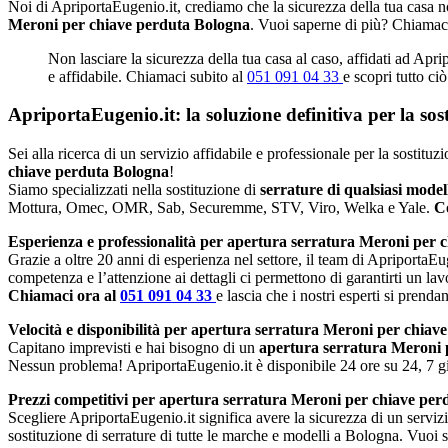
Noi di ApriportaEugenio.it, crediamo che la sicurezza della tua casa no
Meroni per chiave perduta Bologna
. Vuoi saperne di più? Chiamac
Non lasciare la sicurezza della tua casa al caso, affidati ad Apr
e affidabile. Chiamaci subito al
051 091 04 33
e scopri tutto ci
ApriportaEugenio.it: la soluzione definitiva per la so
Sei alla ricerca di un servizio affidabile e professionale per la sostit
chiave perduta Bologna
!
Siamo specializzati nella sostituzione di
serrature di qualsiasi mode
Mottura, Omec, OMR, Sab, Securemme, STV, Viro, Welka e Yale.
Co
Esperienza e professionalità per apertura serratura Meroni per 
Grazie a oltre 20 anni di esperienza nel settore, il team di ApriportaEug
competenza e l’attenzione ai dettagli ci permettono di garantirti un lav
Chiamaci ora al
051 091 04 33
e lascia che i nostri esperti si prenda
Velocità e disponibilità per apertura serratura Meroni per chiav
Capitano imprevisti e hai bisogno di un
apertura serratura Meroni 
Nessun problema! ApriportaEugenio.it è disponibile 24 ore su 24, 7 gio
Prezzi competitivi per apertura serratura Meroni per chiave per
Scegliere ApriportaEugenio.it significa avere la sicurezza di un serviz
sostituzione di serrature di tutte le marche e modelli a Bologna. Vuoi