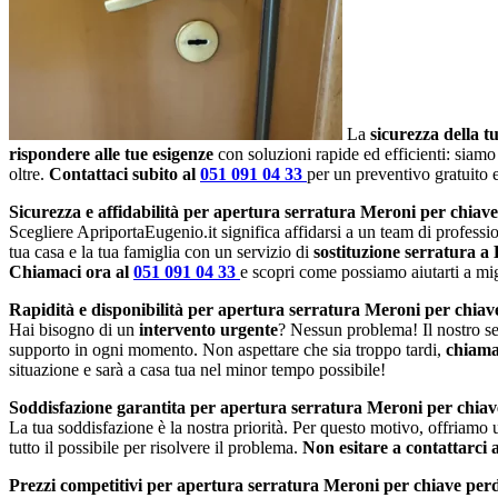
La
sicurezza della t
rispondere alle tue esigenze
con soluzioni rapide ed efficienti: siamo
oltre.
Contattaci subito al
051 091 04 33
per un preventivo gratuito
Sicurezza e affidabilità per apertura serratura Meroni per chiav
Scegliere ApriportaEugenio.it significa affidarsi a un team di profession
tua casa e la tua famiglia con un servizio di
sostituzione serratura a
Chiamaci ora al
051 091 04 33
e scopri come possiamo aiutarti a migl
Rapidità e disponibilità per apertura serratura Meroni per chia
Hai bisogno di un
intervento urgente
? Nessun problema! Il nostro se
supporto in ogni momento. Non aspettare che sia troppo tardi,
chiama
situazione e sarà a casa tua nel minor tempo possibile!
Soddisfazione garantita per apertura serratura Meroni per chia
La tua soddisfazione è la nostra priorità. Per questo motivo, offriamo
tutto il possibile per risolvere il problema.
Non esitare a contattarci 
Prezzi competitivi per apertura serratura Meroni per chiave per