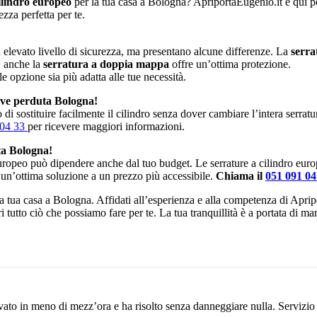
ilindro europeo
per la tua casa a Bologna? ApriportaEugenio.it è qui per
zza perfetta per te.
elevato livello di sicurezza, ma presentano alcune differenze. La
serra
, anche la
serratura a doppia mappa
offre un’ottima protezione.
le opzione sia più adatta alle tue necessità.
ave perduta Bologna!
di sostituire facilmente il cilindro senza dover cambiare l’intera serrat
 04 33
per ricevere maggiori informazioni.
ta Bologna!
europeo può dipendere anche dal tuo budget. Le serrature a cilindro eur
 un’ottima soluzione a un prezzo più accessibile.
Chiama il
051 091 0
 la tua casa a Bologna. Affidati all’esperienza e alla competenza di Aprip
i tutto ciò che possiamo fare per te. La tua tranquillità è a portata di m
vato in meno di mezz’ora e ha risolto senza danneggiare nulla. Servizio