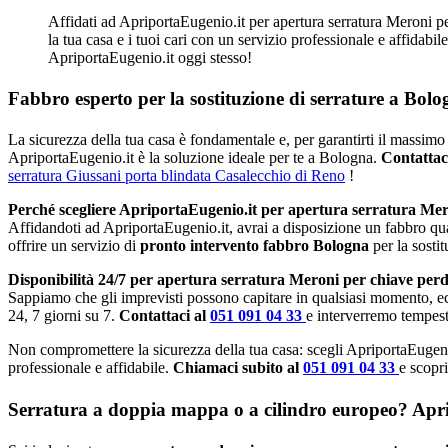
Affidati ad ApriportaEugenio.it per apertura serratura Meroni pe
la tua casa e i tuoi cari con un servizio professionale e affidabi
ApriportaEugenio.it oggi stesso!
Fabbro esperto per la sostituzione di serrature a Bolo
La sicurezza della tua casa è fondamentale e, per garantirti il massimo 
ApriportaEugenio.it è la soluzione ideale per te a Bologna.
Contattac
serratura Giussani porta blindata Casalecchio di Reno
!
Perché scegliere ApriportaEugenio.it per apertura serratura Me
Affidandoti ad ApriportaEugenio.it, avrai a disposizione un fabbro qu
offrire un servizio di
pronto intervento fabbro Bologna
per la sosti
Disponibilità 24/7 per apertura serratura Meroni per chiave per
Sappiamo che gli imprevisti possono capitare in qualsiasi momento, e
24, 7 giorni su 7.
Contattaci al
051 091 04 33
e interverremo tempest
Non compromettere la sicurezza della tua casa: scegli ApriportaEugeni
professionale e affidabile.
Chiamaci subito al
051 091 04 33
e scopri
Serratura a doppia mappa o a cilindro europeo? Apripo