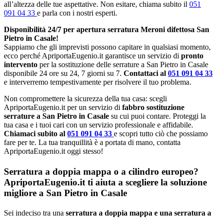
all’altezza delle tue aspettative. Non esitare, chiama subito il
051
091 04 33
e parla con i nostri esperti.
Disponibilità 24/7 per apertura serratura Meroni difettosa San
Pietro in Casale!
Sappiamo che gli imprevisti possono capitare in qualsiasi momento,
ecco perché ApriportaEugenio.it garantisce un servizio di
pronto
intervento
per la sostituzione delle serrature a San Pietro in Casale
disponibile 24 ore su 24, 7 giorni su 7.
Contattaci al
051 091 04 33
e interverremo tempestivamente per risolvere il tuo problema.
Non compromettere la sicurezza della tua casa: scegli
ApriportaEugenio.it per un servizio di
fabbro sostituzione
serrature a San Pietro in Casale
su cui puoi contare. Proteggi la
tua casa e i tuoi cari con un servizio professionale e affidabile.
Chiamaci subito al
051 091 04 33
e scopri tutto ciò che possiamo
fare per te. La tua tranquillità è a portata di mano, contatta
ApriportaEugenio.it oggi stesso!
Serratura a doppia mappa o a cilindro europeo?
ApriportaEugenio.it ti aiuta a scegliere la soluzione
migliore a San Pietro in Casale
Sei indeciso tra una
serratura a doppia mappa e una serratura a