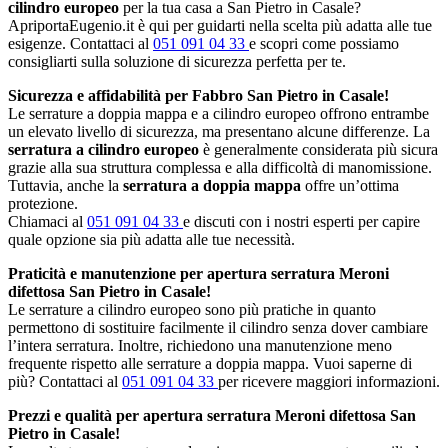
cilindro europeo
per la tua casa a San Pietro in Casale?
ApriportaEugenio.it è qui per guidarti nella scelta più adatta alle tue
esigenze. Contattaci al
051 091 04 33
e scopri come possiamo
consigliarti sulla soluzione di sicurezza perfetta per te.
Sicurezza e affidabilità per Fabbro San Pietro in Casale!
Le serrature a doppia mappa e a cilindro europeo offrono entrambe
un elevato livello di sicurezza, ma presentano alcune differenze. La
serratura a cilindro europeo
è generalmente considerata più sicura
grazie alla sua struttura complessa e alla difficoltà di manomissione.
Tuttavia, anche la
serratura a doppia mappa
offre un’ottima
protezione.
Chiamaci al
051 091 04 33
e discuti con i nostri esperti per capire
quale opzione sia più adatta alle tue necessità.
Praticità e manutenzione per apertura serratura Meroni
difettosa San Pietro in Casale!
Le serrature a cilindro europeo sono più pratiche in quanto
permettono di sostituire facilmente il cilindro senza dover cambiare
l’intera serratura. Inoltre, richiedono una manutenzione meno
frequente rispetto alle serrature a doppia mappa. Vuoi saperne di
più? Contattaci al
051 091 04 33
per ricevere maggiori informazioni.
Prezzi e qualità per apertura serratura Meroni difettosa San
Pietro in Casale!