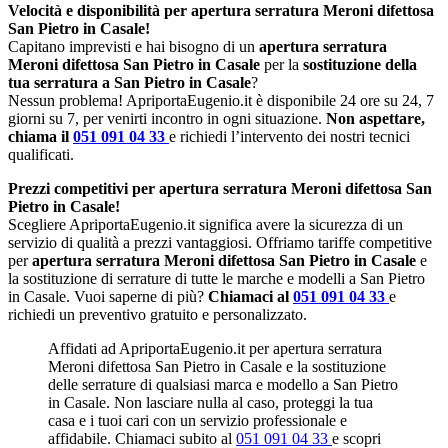
Velocità e disponibilità per apertura serratura Meroni difettosa
San Pietro in Casale!
Capitano imprevisti e hai bisogno di un
apertura serratura
Meroni difettosa San Pietro in Casale
per la
sostituzione della
tua serratura a San Pietro in Casale
?
Nessun problema! ApriportaEugenio.it è disponibile 24 ore su 24, 7
giorni su 7, per venirti incontro in ogni situazione.
Non aspettare,
chiama il
051 091 04 33
e richiedi l’intervento dei nostri tecnici
qualificati.
Prezzi competitivi per apertura serratura Meroni difettosa San
Pietro in Casale!
Scegliere ApriportaEugenio.it significa avere la sicurezza di un
servizio di qualità a prezzi vantaggiosi. Offriamo tariffe competitive
per
apertura serratura Meroni difettosa San Pietro in Casale
e
la sostituzione di serrature di tutte le marche e modelli a San Pietro
in Casale. Vuoi saperne di più?
Chiamaci al
051 091 04 33
e
richiedi un preventivo gratuito e personalizzato.
Affidati ad ApriportaEugenio.it per apertura serratura
Meroni difettosa San Pietro in Casale e la sostituzione
delle serrature di qualsiasi marca e modello a San Pietro
in Casale. Non lasciare nulla al caso, proteggi la tua
casa e i tuoi cari con un servizio professionale e
affidabile. Chiamaci subito al
051 091 04 33
e scopri