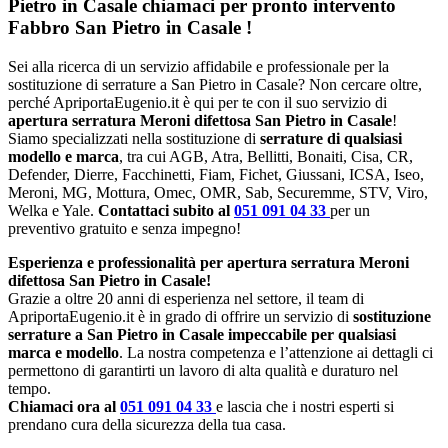
Pietro in Casale chiamaci per pronto intervento
Fabbro San Pietro in Casale
!
Sei alla ricerca di un servizio affidabile e professionale per la
sostituzione di serrature a San Pietro in Casale? Non cercare oltre,
perché ApriportaEugenio.it è qui per te con il suo servizio di
apertura serratura Meroni difettosa San Pietro in Casale
!
Siamo specializzati nella sostituzione di
serrature di qualsiasi
modello e marca
, tra cui AGB, Atra, Bellitti, Bonaiti, Cisa, CR,
Defender, Dierre, Facchinetti, Fiam, Fichet, Giussani, ICSA, Iseo,
Meroni, MG, Mottura, Omec, OMR, Sab, Securemme, STV, Viro,
Welka e Yale.
Contattaci subito al
051 091 04 33
per un
preventivo gratuito e senza impegno!
Esperienza e professionalità per apertura serratura Meroni
difettosa San Pietro in Casale!
Grazie a oltre 20 anni di esperienza nel settore, il team di
ApriportaEugenio.it è in grado di offrire un servizio di
sostituzione
serrature a San Pietro in Casale impeccabile per qualsiasi
marca e modello
. La nostra competenza e l’attenzione ai dettagli ci
permettono di garantirti un lavoro di alta qualità e duraturo nel
tempo.
Chiamaci ora al
051 091 04 33
e lascia che i nostri esperti si
prendano cura della sicurezza della tua casa.