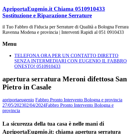
Vai
ApriportaEugenio.it Chiama 0510910433
al
Sostituzione e Riparazione Serrature
contenuto
il Tuo Fabbro di Fiducia per Serrature di Qualità a Bologna Ferrara
Ravenna Modena e provincia | Interventi Rapidi al 051 0910433
Menu
TELEFONA ORA PER UN CONTATTO DIRETTO
SENZA INTERMEDIARI CON EUGENIO IL FABBRO
ONESTO! 0510910433
apertura serratura Meroni difettosa San
Pietro in Casale
apriportaeugenio
Fabbro Pronto Intervento Bologna e provincia
27/05/2023
02/04/2024
Fabbro Pronto Intervento Bologna e
provincia
La sicurezza della tua casa è nelle mani di
ApriportaEugenio.it: chiama apertura serratura