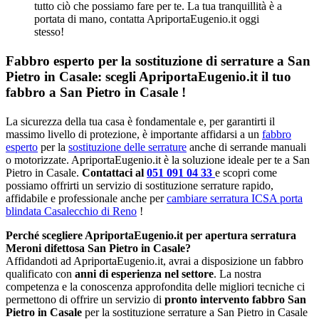
tutto ciò che possiamo fare per te. La tua tranquillità è a
portata di mano, contatta ApriportaEugenio.it oggi
stesso!
Fabbro esperto per la sostituzione di serrature a San
Pietro in Casale: scegli ApriportaEugenio.it il tuo
fabbro a San Pietro in Casale !
La sicurezza della tua casa è fondamentale e, per garantirti il
massimo livello di protezione, è importante affidarsi a un
fabbro
esperto
per la
sostituzione delle serrature
anche di serrande manuali
o motorizzate. ApriportaEugenio.it è la soluzione ideale per te a San
Pietro in Casale.
Contattaci al
051 091 04 33
e scopri come
possiamo offrirti un servizio di sostituzione serrature rapido,
affidabile e professionale anche per
cambiare serratura ICSA porta
blindata Casalecchio di Reno
!
Perché scegliere ApriportaEugenio.it per apertura serratura
Meroni difettosa San Pietro in Casale?
Affidandoti ad ApriportaEugenio.it, avrai a disposizione un fabbro
qualificato con
anni di esperienza nel settore
. La nostra
competenza e la conoscenza approfondita delle migliori tecniche ci
permettono di offrire un servizio di
pronto intervento fabbro San
Pietro in Casale
per la sostituzione serrature a San Pietro in Casale