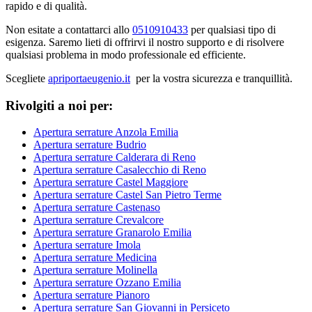
rapido e di qualità.
Non esitate a contattarci allo
0510910433
per qualsiasi tipo di
esigenza. Saremo lieti di offrirvi il nostro supporto e di risolvere
qualsiasi problema in modo professionale ed efficiente.
Scegliete
apriportaeugenio.it
per la vostra sicurezza e tranquillità.
Rivolgiti a noi per:
Apertura serrature Anzola Emilia
Apertura serrature Budrio
Apertura serrature Calderara di Reno
Apertura serrature Casalecchio di Reno
Apertura serrature Castel Maggiore
Apertura serrature Castel San Pietro Terme
Apertura serrature Castenaso
Apertura serrature Crevalcore
Apertura serrature Granarolo Emilia
Apertura serrature Imola
Apertura serrature Medicina
Apertura serrature Molinella
Apertura serrature Ozzano Emilia
Apertura serrature Pianoro
Apertura serrature San Giovanni in Persiceto