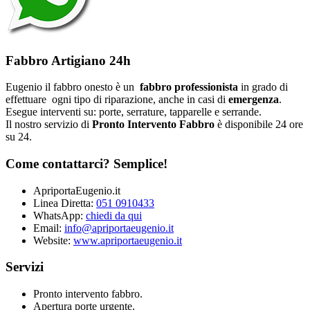
Fabbro Artigiano 24h
Eugenio il fabbro onesto è un
fabbro professionista
in grado di
effettuare ogni tipo di riparazione, anche in casi di
emergenza
.
Esegue interventi su: porte, serrature, tapparelle e serrande.
Il nostro servizio di
Pronto Intervento Fabbro
è disponibile 24 ore
su 24.
Come contattarci? Semplice!
ApriportaEugenio.it
Linea Diretta:
051 0910433
WhatsApp:
chiedi da qui
Email:
info@apriportaeugenio.it
Website:
www.apriportaeugenio.it
Servizi
Pronto intervento fabbro.
Apertura porte urgente.