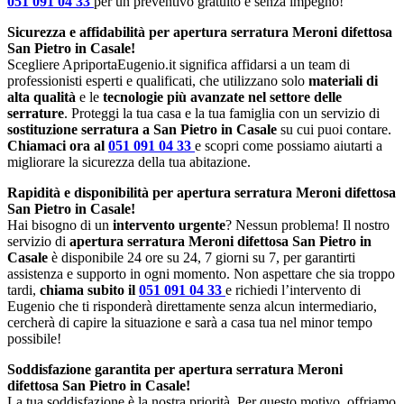
051 091 04 33
per un preventivo gratuito e senza impegno!
Sicurezza e affidabilità per apertura serratura Meroni difettosa
San Pietro in Casale!
Scegliere ApriportaEugenio.it significa affidarsi a un team di
professionisti esperti e qualificati, che utilizzano solo
materiali di
alta qualità
e le
tecnologie più avanzate nel settore delle
serrature
. Proteggi la tua casa e la tua famiglia con un servizio di
sostituzione serratura a San Pietro in Casale
su cui puoi contare.
Chiamaci ora al
051 091 04 33
e scopri come possiamo aiutarti a
migliorare la sicurezza della tua abitazione.
Rapidità e disponibilità per apertura serratura Meroni difettosa
San Pietro in Casale!
Hai bisogno di un
intervento urgente
? Nessun problema! Il nostro
servizio di
apertura serratura Meroni difettosa San Pietro in
Casale
è disponibile 24 ore su 24, 7 giorni su 7, per garantirti
assistenza e supporto in ogni momento. Non aspettare che sia troppo
tardi,
chiama subito il
051 091 04 33
e richiedi l’intervento di
Eugenio che ti risponderà direttamente senza alcun intermediario,
cercherà di capire la situazione e sarà a casa tua nel minor tempo
possibile!
Soddisfazione garantita per apertura serratura Meroni
difettosa San Pietro in Casale!
La tua soddisfazione è la nostra priorità. Per questo motivo, offriamo