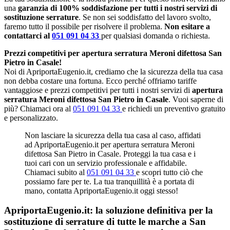
una
garanzia di 100% soddisfazione per tutti i nostri servizi di
sostituzione serrature
. Se non sei soddisfatto del lavoro svolto,
faremo tutto il possibile per risolvere il problema.
Non esitare a
contattarci al
051 091 04 33
per qualsiasi domanda o richiesta.
Prezzi competitivi per apertura serratura Meroni difettosa San
Pietro in Casale!
Noi di ApriportaEugenio.it, crediamo che la sicurezza della tua casa
non debba costare una fortuna. Ecco perché offriamo tariffe
vantaggiose e prezzi competitivi per tutti i nostri servizi di
apertura
serratura Meroni difettosa San Pietro in Casale
. Vuoi saperne di
più? Chiamaci ora al
051 091 04 33
e richiedi un preventivo gratuito
e personalizzato.
Non lasciare la sicurezza della tua casa al caso, affidati
ad ApriportaEugenio.it per apertura serratura Meroni
difettosa San Pietro in Casale. Proteggi la tua casa e i
tuoi cari con un servizio professionale e affidabile.
Chiamaci subito al
051 091 04 33
e scopri tutto ciò che
possiamo fare per te. La tua tranquillità è a portata di
mano, contatta ApriportaEugenio.it oggi stesso!
ApriportaEugenio.it: la soluzione definitiva per la
sostituzione di serrature di tutte le marche a San