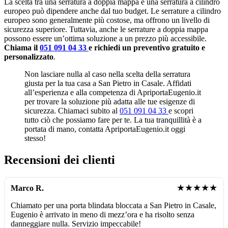
La scelta tra una serratura a doppia mappa e una serratura a cilindro
europeo può dipendere anche dal tuo budget. Le serrature a cilindro
europeo sono generalmente più costose, ma offrono un livello di
sicurezza superiore. Tuttavia, anche le serrature a doppia mappa
possono essere un’ottima soluzione a un prezzo più accessibile.
Chiama il
051 091 04 33
e richiedi un preventivo gratuito e
personalizzato
.
Non lasciare nulla al caso nella scelta della serratura
giusta per la tua casa a San Pietro in Casale. Affidati
all’esperienza e alla competenza di ApriportaEugenio.it
per trovare la soluzione più adatta alle tue esigenze di
sicurezza. Chiamaci subito al
051 091 04 33
e scopri
tutto ciò che possiamo fare per te. La tua tranquillità è a
portata di mano, contatta ApriportaEugenio.it oggi
stesso!
Recensioni dei clienti
★★★★★
Marco R.
Chiamato per una porta blindata bloccata a San Pietro in Casale,
Eugenio è arrivato in meno di mezz’ora e ha risolto senza
danneggiare nulla. Servizio impeccabile!