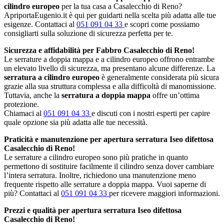
cilindro europeo
per la tua casa a Casalecchio di Reno?
ApriportaEugenio.it è qui per guidarti nella scelta più adatta alle tue
esigenze. Contattaci al
051 091 04 33
e scopri come possiamo
consigliarti sulla soluzione di sicurezza perfetta per te.
Sicurezza e affidabilità per Fabbro Casalecchio di Reno!
Le serrature a doppia mappa e a cilindro europeo offrono entrambe
un elevato livello di sicurezza, ma presentano alcune differenze. La
serratura a cilindro europeo
è generalmente considerata più sicura
grazie alla sua struttura complessa e alla difficoltà di manomissione.
Tuttavia, anche la
serratura a doppia mappa
offre un’ottima
protezione.
Chiamaci al
051 091 04 33
e discuti con i nostri esperti per capire
quale opzione sia più adatta alle tue necessità.
Praticità e manutenzione per apertura serratura Iseo difettosa
Casalecchio di Reno!
Le serrature a cilindro europeo sono più pratiche in quanto
permettono di sostituire facilmente il cilindro senza dover cambiare
l’intera serratura. Inoltre, richiedono una manutenzione meno
frequente rispetto alle serrature a doppia mappa. Vuoi saperne di
più? Contattaci al
051 091 04 33
per ricevere maggiori informazioni.
Prezzi e qualità per apertura serratura Iseo difettosa
Casalecchio di Reno!