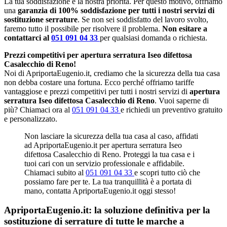
La tua soddisfazione è la nostra priorità. Per questo motivo, offriamo
una
garanzia di 100% soddisfazione per tutti i nostri servizi di
sostituzione serrature
. Se non sei soddisfatto del lavoro svolto,
faremo tutto il possibile per risolvere il problema.
Non esitare a
contattarci al
051 091 04 33
per qualsiasi domanda o richiesta.
Prezzi competitivi per apertura serratura Iseo difettosa
Casalecchio di Reno!
Noi di ApriportaEugenio.it, crediamo che la sicurezza della tua casa
non debba costare una fortuna. Ecco perché offriamo tariffe
vantaggiose e prezzi competitivi per tutti i nostri servizi di
apertura
serratura Iseo difettosa Casalecchio di Reno
. Vuoi saperne di
più? Chiamaci ora al
051 091 04 33
e richiedi un preventivo gratuito
e personalizzato.
Non lasciare la sicurezza della tua casa al caso, affidati
ad ApriportaEugenio.it per apertura serratura Iseo
difettosa Casalecchio di Reno. Proteggi la tua casa e i
tuoi cari con un servizio professionale e affidabile.
Chiamaci subito al
051 091 04 33
e scopri tutto ciò che
possiamo fare per te. La tua tranquillità è a portata di
mano, contatta ApriportaEugenio.it oggi stesso!
ApriportaEugenio.it: la soluzione definitiva per la
sostituzione di serrature di tutte le marche a