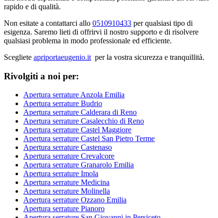
rapido e di qualità.
Non esitate a contattarci allo
0510910433
per qualsiasi tipo di
esigenza. Saremo lieti di offrirvi il nostro supporto e di risolvere
qualsiasi problema in modo professionale ed efficiente.
Scegliete
apriportaeugenio.it
per la vostra sicurezza e tranquillità.
Rivolgiti a noi per:
Apertura serrature Anzola Emilia
Apertura serrature Budrio
Apertura serrature Calderara di Reno
Apertura serrature Casalecchio di Reno
Apertura serrature Castel Maggiore
Apertura serrature Castel San Pietro Terme
Apertura serrature Castenaso
Apertura serrature Crevalcore
Apertura serrature Granarolo Emilia
Apertura serrature Imola
Apertura serrature Medicina
Apertura serrature Molinella
Apertura serrature Ozzano Emilia
Apertura serrature Pianoro
Apertura serrature San Giovanni in Persiceto