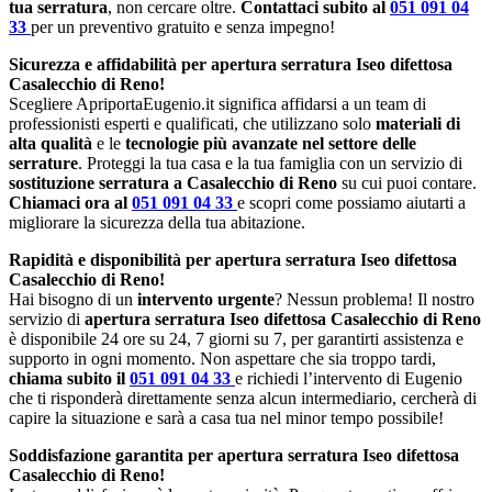
tua serratura
, non cercare oltre.
Contattaci subito al
051 091 04
33
per un preventivo gratuito e senza impegno!
Sicurezza e affidabilità per apertura serratura Iseo difettosa
Casalecchio di Reno!
Scegliere ApriportaEugenio.it significa affidarsi a un team di
professionisti esperti e qualificati, che utilizzano solo
materiali di
alta qualità
e le
tecnologie più avanzate nel settore delle
serrature
. Proteggi la tua casa e la tua famiglia con un servizio di
sostituzione serratura a Casalecchio di Reno
su cui puoi contare.
Chiamaci ora al
051 091 04 33
e scopri come possiamo aiutarti a
migliorare la sicurezza della tua abitazione.
Rapidità e disponibilità per apertura serratura Iseo difettosa
Casalecchio di Reno!
Hai bisogno di un
intervento urgente
? Nessun problema! Il nostro
servizio di
apertura serratura Iseo difettosa Casalecchio di Reno
è disponibile 24 ore su 24, 7 giorni su 7, per garantirti assistenza e
supporto in ogni momento. Non aspettare che sia troppo tardi,
chiama subito il
051 091 04 33
e richiedi l’intervento di Eugenio
che ti risponderà direttamente senza alcun intermediario, cercherà di
capire la situazione e sarà a casa tua nel minor tempo possibile!
Soddisfazione garantita per apertura serratura Iseo difettosa
Casalecchio di Reno!