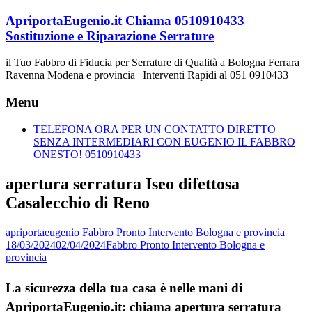
Vai
ApriportaEugenio.it Chiama 0510910433
al
Sostituzione e Riparazione Serrature
contenuto
il Tuo Fabbro di Fiducia per Serrature di Qualità a Bologna Ferrara
Ravenna Modena e provincia | Interventi Rapidi al 051 0910433
Menu
TELEFONA ORA PER UN CONTATTO DIRETTO
SENZA INTERMEDIARI CON EUGENIO IL FABBRO
ONESTO! 0510910433
apertura serratura Iseo difettosa
Casalecchio di Reno
apriportaeugenio
Fabbro Pronto Intervento Bologna e provincia
18/03/2024
02/04/2024
Fabbro Pronto Intervento Bologna e
provincia
La sicurezza della tua casa è nelle mani di
ApriportaEugenio.it: chiama apertura serratura