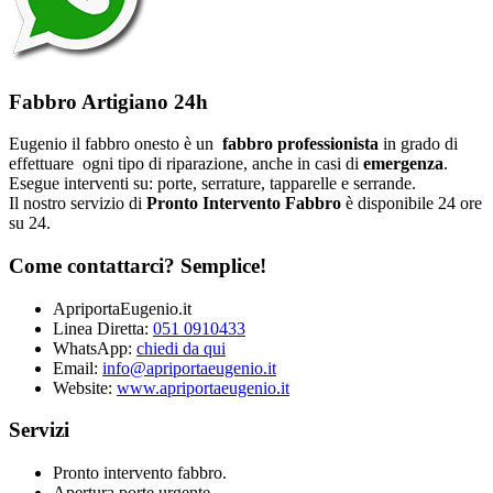
Fabbro Artigiano 24h
Eugenio il fabbro onesto è un
fabbro professionista
in grado di
effettuare ogni tipo di riparazione, anche in casi di
emergenza
.
Esegue interventi su: porte, serrature, tapparelle e serrande.
Il nostro servizio di
Pronto Intervento Fabbro
è disponibile 24 ore
su 24.
Come contattarci? Semplice!
ApriportaEugenio.it
Linea Diretta:
051 0910433
WhatsApp:
chiedi da qui
Email:
info@apriportaeugenio.it
Website:
www.apriportaeugenio.it
Servizi
Pronto intervento fabbro.
Apertura porte urgente.