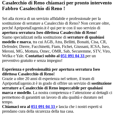
Casalecchio di Reno chiamaci per pronto intervento
Fabbro Casalecchio di Reno
!
Sei alla ricerca di un servizio affidabile e professionale per la
sostituzione di serrature a Casalecchio di Reno? Non cercare oltre,
perché ApriportaEugenio.it è qui per te con il suo servizio di
apertura serratura Iseo difettosa Casalecchio di Reno
!
Siamo specializzati nella sostituzione di
serrature di qualsiasi
modello e marca
, tra cui AGB, Atra, Bellitti, Bonaiti, Cisa, CR,
Defender, Dierre, Facchinetti, Fiam, Fichet, Giussani, ICSA, Iseo,
Meroni, MG, Mottura, Omec, OMR, Sab, Securemme, STV, Viro,
Welka e Yale.
Contattaci subito al
051 091 04 33
per un
preventivo gratuito e senza impegno!
Esperienza e professionalità per apertura serratura Iseo
difettosa Casalecchio di Reno!
Grazie a oltre 20 anni di esperienza nel settore, il team di
ApriportaEugenio.it è in grado di offrire un servizio di
sostituzione
serrature a Casalecchio di Reno impeccabile per qualsiasi
marca e modello
. La nostra competenza e l’attenzione ai dettagli ci
permettono di garantirti un lavoro di alta qualità e duraturo nel
tempo.
Chiamaci ora al
051 091 04 33
e lascia che i nostri esperti si
prendano cura della sicurezza della tua casa.