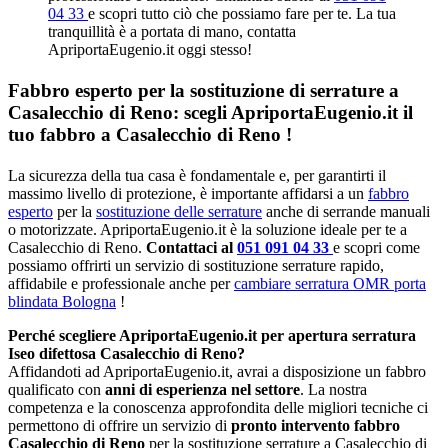
04 33
e scopri tutto ciò che possiamo fare per te. La tua
tranquillità è a portata di mano, contatta
ApriportaEugenio.it oggi stesso!
Fabbro esperto per la sostituzione di serrature a
Casalecchio di Reno: scegli ApriportaEugenio.it il
tuo fabbro a Casalecchio di Reno !
La sicurezza della tua casa è fondamentale e, per garantirti il
massimo livello di protezione, è importante affidarsi a un
fabbro
esperto
per la
sostituzione delle serrature
anche di serrande manuali
o motorizzate. ApriportaEugenio.it è la soluzione ideale per te a
Casalecchio di Reno.
Contattaci al
051 091 04 33
e scopri come
possiamo offrirti un servizio di sostituzione serrature rapido,
affidabile e professionale anche per
cambiare serratura OMR porta
blindata Bologna
!
Perché scegliere ApriportaEugenio.it per apertura serratura
Iseo difettosa Casalecchio di Reno?
Affidandoti ad ApriportaEugenio.it, avrai a disposizione un fabbro
qualificato con
anni di esperienza nel settore
. La nostra
competenza e la conoscenza approfondita delle migliori tecniche ci
permettono di offrire un servizio di
pronto intervento fabbro
Casalecchio di Reno
per la sostituzione serrature a Casalecchio di