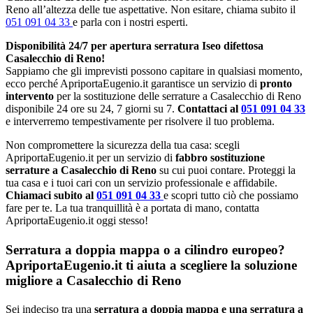
Reno all’altezza delle tue aspettative. Non esitare, chiama subito il
051 091 04 33
e parla con i nostri esperti.
Disponibilità 24/7 per apertura serratura Iseo difettosa
Casalecchio di Reno!
Sappiamo che gli imprevisti possono capitare in qualsiasi momento,
ecco perché ApriportaEugenio.it garantisce un servizio di
pronto
intervento
per la sostituzione delle serrature a Casalecchio di Reno
disponibile 24 ore su 24, 7 giorni su 7.
Contattaci al
051 091 04 33
e interverremo tempestivamente per risolvere il tuo problema.
Non compromettere la sicurezza della tua casa: scegli
ApriportaEugenio.it per un servizio di
fabbro sostituzione
serrature a Casalecchio di Reno
su cui puoi contare. Proteggi la
tua casa e i tuoi cari con un servizio professionale e affidabile.
Chiamaci subito al
051 091 04 33
e scopri tutto ciò che possiamo
fare per te. La tua tranquillità è a portata di mano, contatta
ApriportaEugenio.it oggi stesso!
Serratura a doppia mappa o a cilindro europeo?
ApriportaEugenio.it ti aiuta a scegliere la soluzione
migliore a Casalecchio di Reno
Sei indeciso tra una
serratura a doppia mappa e una serratura a