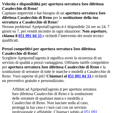
Velocità e disponibilità per apertura serratura Iseo difettosa
Casalecchio di Reno!
Capitano imprevisti e hai bisogno di un
apertura serratura Iseo
difettosa Casalecchio di Reno
per la
sostituzione della tua
serratura a Casalecchio di Reno
?
Nessun problema! ApriportaEugenio.it è disponibile 24 ore su 24, 7
giorni su 7, per venirti incontro in ogni situazione.
Non aspettare,
chiama il
051 091 04 33
e richiedi l’intervento dei nostri tecnici
qualificati.
Prezzi competitivi per apertura serratura Iseo difettosa
Casalecchio di Reno!
Scegliere ApriportaEugenio.it significa avere la sicurezza di un
servizio di qualità a prezzi vantaggiosi. Offriamo tariffe competitive
per
apertura serratura Iseo difettosa Casalecchio di Reno
e la
sostituzione di serrature di tutte le marche e modelli a Casalecchio di
Reno. Vuoi saperne di più?
Chiamaci al
051 091 04 33
e richiedi
un preventivo gratuito e personalizzato.
Affidati ad ApriportaEugenio.it per apertura serratura
Iseo difettosa Casalecchio di Reno e la sostituzione
delle serrature di qualsiasi marca e modello a
Casalecchio di Reno. Non lasciare nulla al caso,
proteggi la tua casa e i tuoi cari con un servizio
professionale e affidabile. Chiamaci subito al
051 091