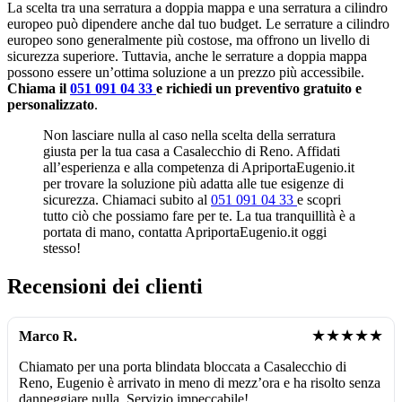
La scelta tra una serratura a doppia mappa e una serratura a cilindro
europeo può dipendere anche dal tuo budget. Le serrature a cilindro
europeo sono generalmente più costose, ma offrono un livello di
sicurezza superiore. Tuttavia, anche le serrature a doppia mappa
possono essere un’ottima soluzione a un prezzo più accessibile.
Chiama il
051 091 04 33
e richiedi un preventivo gratuito e
personalizzato
.
Non lasciare nulla al caso nella scelta della serratura
giusta per la tua casa a Casalecchio di Reno. Affidati
all’esperienza e alla competenza di ApriportaEugenio.it
per trovare la soluzione più adatta alle tue esigenze di
sicurezza. Chiamaci subito al
051 091 04 33
e scopri
tutto ciò che possiamo fare per te. La tua tranquillità è a
portata di mano, contatta ApriportaEugenio.it oggi
stesso!
Recensioni dei clienti
★★★★★
Marco R.
Chiamato per una porta blindata bloccata a Casalecchio di
Reno, Eugenio è arrivato in meno di mezz’ora e ha risolto senza
danneggiare nulla. Servizio impeccabile!