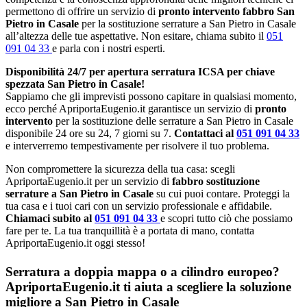
permettono di offrire un servizio di
pronto intervento fabbro San
Pietro in Casale
per la sostituzione serrature a San Pietro in Casale
all’altezza delle tue aspettative. Non esitare, chiama subito il
051
091 04 33
e parla con i nostri esperti.
Disponibilità 24/7 per apertura serratura ICSA per chiave
spezzata San Pietro in Casale!
Sappiamo che gli imprevisti possono capitare in qualsiasi momento,
ecco perché ApriportaEugenio.it garantisce un servizio di
pronto
intervento
per la sostituzione delle serrature a San Pietro in Casale
disponibile 24 ore su 24, 7 giorni su 7.
Contattaci al
051 091 04 33
e interverremo tempestivamente per risolvere il tuo problema.
Non compromettere la sicurezza della tua casa: scegli
ApriportaEugenio.it per un servizio di
fabbro sostituzione
serrature a San Pietro in Casale
su cui puoi contare. Proteggi la
tua casa e i tuoi cari con un servizio professionale e affidabile.
Chiamaci subito al
051 091 04 33
e scopri tutto ciò che possiamo
fare per te. La tua tranquillità è a portata di mano, contatta
ApriportaEugenio.it oggi stesso!
Serratura a doppia mappa o a cilindro europeo?
ApriportaEugenio.it ti aiuta a scegliere la soluzione
migliore a San Pietro in Casale