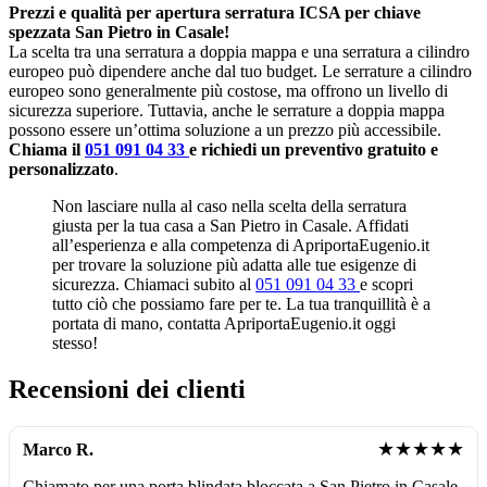
Prezzi e qualità per apertura serratura ICSA per chiave
spezzata San Pietro in Casale!
La scelta tra una serratura a doppia mappa e una serratura a cilindro
europeo può dipendere anche dal tuo budget. Le serrature a cilindro
europeo sono generalmente più costose, ma offrono un livello di
sicurezza superiore. Tuttavia, anche le serrature a doppia mappa
possono essere un’ottima soluzione a un prezzo più accessibile.
Chiama il
051 091 04 33
e richiedi un preventivo gratuito e
personalizzato
.
Non lasciare nulla al caso nella scelta della serratura
giusta per la tua casa a San Pietro in Casale. Affidati
all’esperienza e alla competenza di ApriportaEugenio.it
per trovare la soluzione più adatta alle tue esigenze di
sicurezza. Chiamaci subito al
051 091 04 33
e scopri
tutto ciò che possiamo fare per te. La tua tranquillità è a
portata di mano, contatta ApriportaEugenio.it oggi
stesso!
Recensioni dei clienti
★★★★★
Marco R.
Chiamato per una porta blindata bloccata a San Pietro in Casale,