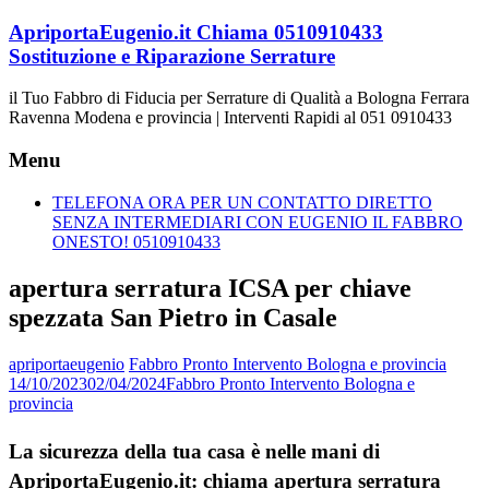
Vai
ApriportaEugenio.it Chiama 0510910433
al
Sostituzione e Riparazione Serrature
contenuto
il Tuo Fabbro di Fiducia per Serrature di Qualità a Bologna Ferrara
Ravenna Modena e provincia | Interventi Rapidi al 051 0910433
Menu
TELEFONA ORA PER UN CONTATTO DIRETTO
SENZA INTERMEDIARI CON EUGENIO IL FABBRO
ONESTO! 0510910433
apertura serratura ICSA per chiave
spezzata San Pietro in Casale
apriportaeugenio
Fabbro Pronto Intervento Bologna e provincia
14/10/2023
02/04/2024
Fabbro Pronto Intervento Bologna e
provincia
La sicurezza della tua casa è nelle mani di
ApriportaEugenio.it: chiama apertura serratura