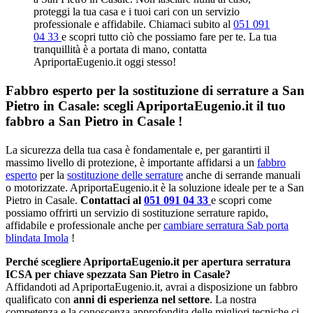
proteggi la tua casa e i tuoi cari con un servizio
professionale e affidabile. Chiamaci subito al
051 091
04 33
e scopri tutto ciò che possiamo fare per te. La tua
tranquillità è a portata di mano, contatta
ApriportaEugenio.it oggi stesso!
Fabbro esperto per la sostituzione di serrature a San
Pietro in Casale: scegli ApriportaEugenio.it il tuo
fabbro a San Pietro in Casale !
La sicurezza della tua casa è fondamentale e, per garantirti il
massimo livello di protezione, è importante affidarsi a un
fabbro
esperto
per la
sostituzione delle serrature
anche di serrande manuali
o motorizzate. ApriportaEugenio.it è la soluzione ideale per te a San
Pietro in Casale.
Contattaci al
051 091 04 33
e scopri come
possiamo offrirti un servizio di sostituzione serrature rapido,
affidabile e professionale anche per
cambiare serratura Sab porta
blindata Imola
!
Perché scegliere ApriportaEugenio.it per apertura serratura
ICSA per chiave spezzata San Pietro in Casale?
Affidandoti ad ApriportaEugenio.it, avrai a disposizione un fabbro
qualificato con
anni di esperienza nel settore
. La nostra
competenza e la conoscenza approfondita delle migliori tecniche ci