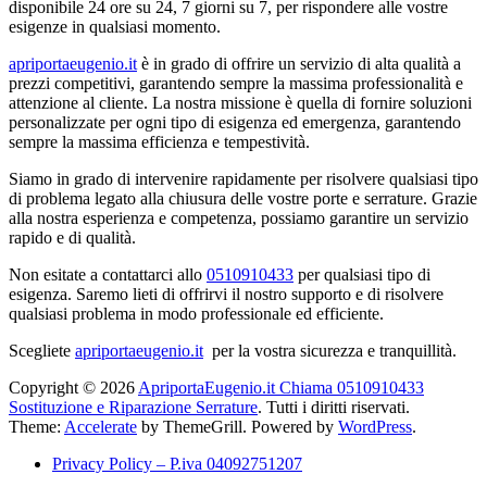
disponibile 24 ore su 24, 7 giorni su 7, per rispondere alle vostre
esigenze in qualsiasi momento.
apriportaeugenio.it
è in grado di offrire un servizio di alta qualità a
prezzi competitivi, garantendo sempre la massima professionalità e
attenzione al cliente. La nostra missione è quella di fornire soluzioni
personalizzate per ogni tipo di esigenza ed emergenza, garantendo
sempre la massima efficienza e tempestività.
Siamo in grado di intervenire rapidamente per risolvere qualsiasi tipo
di problema legato alla chiusura delle vostre porte e serrature. Grazie
alla nostra esperienza e competenza, possiamo garantire un servizio
rapido e di qualità.
Non esitate a contattarci allo
0510910433
per qualsiasi tipo di
esigenza. Saremo lieti di offrirvi il nostro supporto e di risolvere
qualsiasi problema in modo professionale ed efficiente.
Scegliete
apriportaeugenio.it
per la vostra sicurezza e tranquillità.
Copyright © 2026
ApriportaEugenio.it Chiama 0510910433
Sostituzione e Riparazione Serrature
. Tutti i diritti riservati.
Theme:
Accelerate
by ThemeGrill. Powered by
WordPress
.
Privacy Policy – P.iva 04092751207