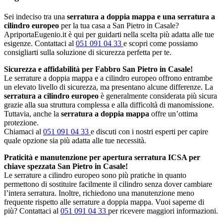
Sei indeciso tra una
serratura a doppia mappa e una serratura a
cilindro europeo
per la tua casa a San Pietro in Casale?
ApriportaEugenio.it è qui per guidarti nella scelta più adatta alle tue
esigenze. Contattaci al
051 091 04 33
e scopri come possiamo
consigliarti sulla soluzione di sicurezza perfetta per te.
Sicurezza e affidabilità per Fabbro San Pietro in Casale!
Le serrature a doppia mappa e a cilindro europeo offrono entrambe
un elevato livello di sicurezza, ma presentano alcune differenze. La
serratura a cilindro europeo
è generalmente considerata più sicura
grazie alla sua struttura complessa e alla difficoltà di manomissione.
Tuttavia, anche la
serratura a doppia mappa
offre un’ottima
protezione.
Chiamaci al
051 091 04 33
e discuti con i nostri esperti per capire
quale opzione sia più adatta alle tue necessità.
Praticità e manutenzione per apertura serratura ICSA per
chiave spezzata San Pietro in Casale!
Le serrature a cilindro europeo sono più pratiche in quanto
permettono di sostituire facilmente il cilindro senza dover cambiare
l’intera serratura. Inoltre, richiedono una manutenzione meno
frequente rispetto alle serrature a doppia mappa. Vuoi saperne di
più? Contattaci al
051 091 04 33
per ricevere maggiori informazioni.