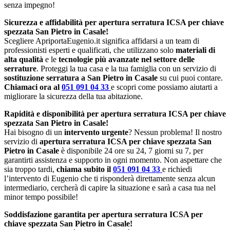
senza impegno!
Sicurezza e affidabilità per apertura serratura ICSA per chiave
spezzata San Pietro in Casale!
Scegliere ApriportaEugenio.it significa affidarsi a un team di
professionisti esperti e qualificati, che utilizzano solo
materiali di
alta qualità
e le
tecnologie più avanzate nel settore delle
serrature
. Proteggi la tua casa e la tua famiglia con un servizio di
sostituzione serratura a San Pietro in Casale
su cui puoi contare.
Chiamaci ora al
051 091 04 33
e scopri come possiamo aiutarti a
migliorare la sicurezza della tua abitazione.
Rapidità e disponibilità per apertura serratura ICSA per chiave
spezzata San Pietro in Casale!
Hai bisogno di un
intervento urgente
? Nessun problema! Il nostro
servizio di
apertura serratura ICSA per chiave spezzata San
Pietro in Casale
è disponibile 24 ore su 24, 7 giorni su 7, per
garantirti assistenza e supporto in ogni momento. Non aspettare che
sia troppo tardi,
chiama subito il
051 091 04 33
e richiedi
l’intervento di Eugenio che ti risponderà direttamente senza alcun
intermediario, cercherà di capire la situazione e sarà a casa tua nel
minor tempo possibile!
Soddisfazione garantita per apertura serratura ICSA per
chiave spezzata San Pietro in Casale!