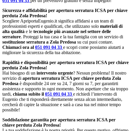
051 091 04 33
per un preventivo gratuito e senza impegno!
Sicurezza e affidabilità per apertura serratura ICSA per chiave
perduta Zola Predosa!
Scegliere ApriportaEugenio.it significa affidarsi a un team di
professionisti esperti e qualificati, che utilizzano solo
materiali di
alta qualità
e le
tecnologie più avanzate nel settore delle
serrature
. Proteggi la tua casa e la tua famiglia con un servizio di
sostituzione serratura a Zola Predosa
su cui puoi contare.
Chiamaci ora al
051 091 04 33
e scopri come possiamo aiutarti a
migliorare la sicurezza della tua abitazione.
Rapidità e disponibilità per apertura serratura ICSA per chiave
perduta Zola Predosa!
Hai bisogno di un
intervento urgente
? Nessun problema! Il nostro
servizio di
apertura serratura ICSA per chiave perduta Zola
Predosa
è disponibile 24 ore su 24, 7 giorni su 7, per garantirti
assistenza e supporto in ogni momento. Non aspettare che sia troppo
tardi,
chiama subito il
051 091 04 33
e richiedi l’intervento di
Eugenio che ti risponderà direttamente senza alcun intermediario,
cercherà di capire la situazione e sarà a casa tua nel minor tempo
possibile!
Soddisfazione garantita per apertura serratura ICSA per
chiave perduta Zola Predosa!
La tua soddisfazione è la nostra priorità. Per questo motivo, offriamo