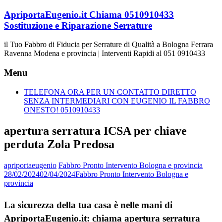
Vai
ApriportaEugenio.it Chiama 0510910433
al
Sostituzione e Riparazione Serrature
contenuto
il Tuo Fabbro di Fiducia per Serrature di Qualità a Bologna Ferrara
Ravenna Modena e provincia | Interventi Rapidi al 051 0910433
Menu
TELEFONA ORA PER UN CONTATTO DIRETTO
SENZA INTERMEDIARI CON EUGENIO IL FABBRO
ONESTO! 0510910433
apertura serratura ICSA per chiave
perduta Zola Predosa
apriportaeugenio
Fabbro Pronto Intervento Bologna e provincia
28/02/2024
02/04/2024
Fabbro Pronto Intervento Bologna e
provincia
La sicurezza della tua casa è nelle mani di
ApriportaEugenio.it: chiama apertura serratura