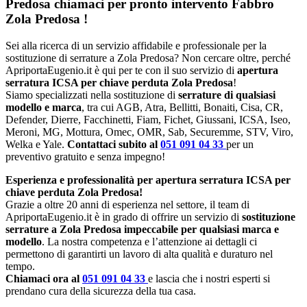
Predosa chiamaci per pronto intervento
Fabbro
Zola Predosa
!
Sei alla ricerca di un servizio affidabile e professionale per la
sostituzione di serrature a Zola Predosa? Non cercare oltre, perché
ApriportaEugenio.it è qui per te con il suo servizio di
apertura
serratura ICSA per chiave perduta Zola Predosa
!
Siamo specializzati nella sostituzione di
serrature di qualsiasi
modello e marca
, tra cui AGB, Atra, Bellitti, Bonaiti, Cisa, CR,
Defender, Dierre, Facchinetti, Fiam, Fichet, Giussani, ICSA, Iseo,
Meroni, MG, Mottura, Omec, OMR, Sab, Securemme, STV, Viro,
Welka e Yale.
Contattaci subito al
051 091 04 33
per un
preventivo gratuito e senza impegno!
Esperienza e professionalità per apertura serratura ICSA per
chiave perduta Zola Predosa!
Grazie a oltre 20 anni di esperienza nel settore, il team di
ApriportaEugenio.it è in grado di offrire un servizio di
sostituzione
serrature a Zola Predosa impeccabile per qualsiasi marca e
modello
. La nostra competenza e l’attenzione ai dettagli ci
permettono di garantirti un lavoro di alta qualità e duraturo nel
tempo.
Chiamaci ora al
051 091 04 33
e lascia che i nostri esperti si
prendano cura della sicurezza della tua casa.