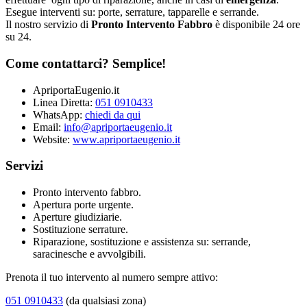
Esegue interventi su: porte, serrature, tapparelle e serrande.
Il nostro servizio di
Pronto Intervento Fabbro
è disponibile 24 ore
su 24.
Come contattarci? Semplice!
ApriportaEugenio.it
Linea Diretta:
051 0910433
WhatsApp:
chiedi da qui
Email:
info@apriportaeugenio.it
Website:
www.apriportaeugenio.it
Servizi
Pronto intervento fabbro.
Apertura porte urgente.
Aperture giudiziarie.
Sostituzione serrature.
Riparazione, sostituzione e assistenza su: serrande,
saracinesche e avvolgibili.
Prenota il tuo intervento al numero sempre attivo:
051 0910433
(da qualsiasi zona)