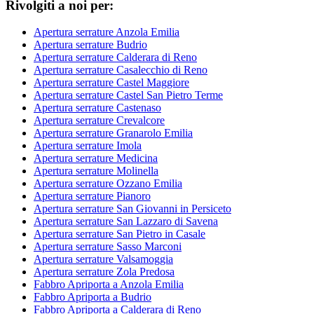
Rivolgiti a noi per:
Apertura serrature Anzola Emilia
Apertura serrature Budrio
Apertura serrature Calderara di Reno
Apertura serrature Casalecchio di Reno
Apertura serrature Castel Maggiore
Apertura serrature Castel San Pietro Terme
Apertura serrature Castenaso
Apertura serrature Crevalcore
Apertura serrature Granarolo Emilia
Apertura serrature Imola
Apertura serrature Medicina
Apertura serrature Molinella
Apertura serrature Ozzano Emilia
Apertura serrature Pianoro
Apertura serrature San Giovanni in Persiceto
Apertura serrature San Lazzaro di Savena
Apertura serrature San Pietro in Casale
Apertura serrature Sasso Marconi
Apertura serrature Valsamoggia
Apertura serrature Zola Predosa
Fabbro Apriporta a Anzola Emilia
Fabbro Apriporta a Budrio
Fabbro Apriporta a Calderara di Reno