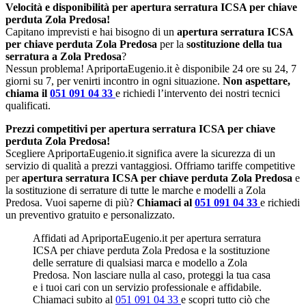
Velocità e disponibilità per apertura serratura ICSA per chiave
perduta Zola Predosa!
Capitano imprevisti e hai bisogno di un
apertura serratura ICSA
per chiave perduta Zola Predosa
per la
sostituzione della tua
serratura a Zola Predosa
?
Nessun problema! ApriportaEugenio.it è disponibile 24 ore su 24, 7
giorni su 7, per venirti incontro in ogni situazione.
Non aspettare,
chiama il
051 091 04 33
e richiedi l’intervento dei nostri tecnici
qualificati.
Prezzi competitivi per apertura serratura ICSA per chiave
perduta Zola Predosa!
Scegliere ApriportaEugenio.it significa avere la sicurezza di un
servizio di qualità a prezzi vantaggiosi. Offriamo tariffe competitive
per
apertura serratura ICSA per chiave perduta Zola Predosa
e
la sostituzione di serrature di tutte le marche e modelli a Zola
Predosa. Vuoi saperne di più?
Chiamaci al
051 091 04 33
e richiedi
un preventivo gratuito e personalizzato.
Affidati ad ApriportaEugenio.it per apertura serratura
ICSA per chiave perduta Zola Predosa e la sostituzione
delle serrature di qualsiasi marca e modello a Zola
Predosa. Non lasciare nulla al caso, proteggi la tua casa
e i tuoi cari con un servizio professionale e affidabile.
Chiamaci subito al
051 091 04 33
e scopri tutto ciò che