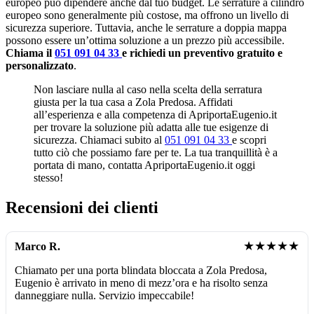
europeo può dipendere anche dal tuo budget. Le serrature a cilindro
europeo sono generalmente più costose, ma offrono un livello di
sicurezza superiore. Tuttavia, anche le serrature a doppia mappa
possono essere un’ottima soluzione a un prezzo più accessibile.
Chiama il
051 091 04 33
e richiedi un preventivo gratuito e
personalizzato
.
Non lasciare nulla al caso nella scelta della serratura
giusta per la tua casa a Zola Predosa. Affidati
all’esperienza e alla competenza di ApriportaEugenio.it
per trovare la soluzione più adatta alle tue esigenze di
sicurezza. Chiamaci subito al
051 091 04 33
e scopri
tutto ciò che possiamo fare per te. La tua tranquillità è a
portata di mano, contatta ApriportaEugenio.it oggi
stesso!
Recensioni dei clienti
★★★★★
Marco R.
Chiamato per una porta blindata bloccata a Zola Predosa,
Eugenio è arrivato in meno di mezz’ora e ha risolto senza
danneggiare nulla. Servizio impeccabile!