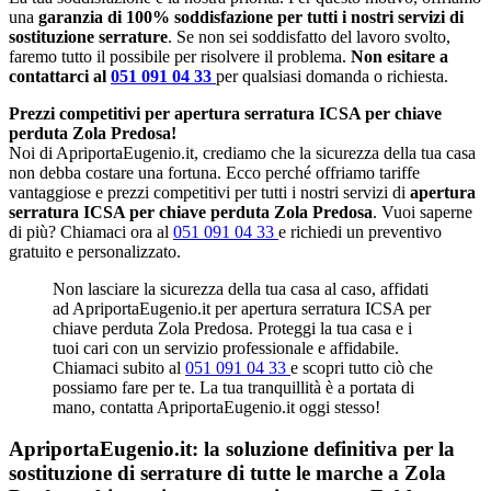
una
garanzia di 100% soddisfazione per tutti i nostri servizi di
sostituzione serrature
. Se non sei soddisfatto del lavoro svolto,
faremo tutto il possibile per risolvere il problema.
Non esitare a
contattarci al
051 091 04 33
per qualsiasi domanda o richiesta.
Prezzi competitivi per apertura serratura ICSA per chiave
perduta Zola Predosa!
Noi di ApriportaEugenio.it, crediamo che la sicurezza della tua casa
non debba costare una fortuna. Ecco perché offriamo tariffe
vantaggiose e prezzi competitivi per tutti i nostri servizi di
apertura
serratura ICSA per chiave perduta Zola Predosa
. Vuoi saperne
di più? Chiamaci ora al
051 091 04 33
e richiedi un preventivo
gratuito e personalizzato.
Non lasciare la sicurezza della tua casa al caso, affidati
ad ApriportaEugenio.it per apertura serratura ICSA per
chiave perduta Zola Predosa. Proteggi la tua casa e i
tuoi cari con un servizio professionale e affidabile.
Chiamaci subito al
051 091 04 33
e scopri tutto ciò che
possiamo fare per te. La tua tranquillità è a portata di
mano, contatta ApriportaEugenio.it oggi stesso!
ApriportaEugenio.it: la soluzione definitiva per la
sostituzione di serrature di tutte le marche a Zola