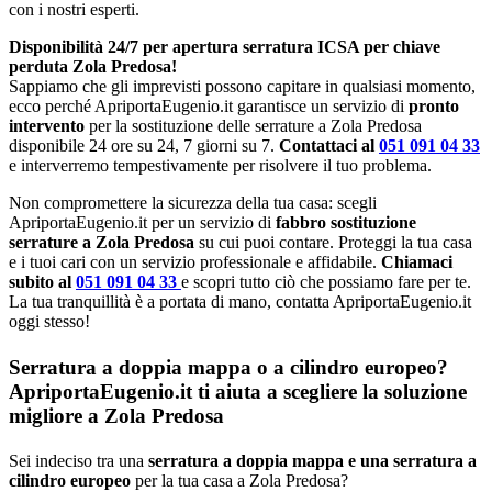
con i nostri esperti.
Disponibilità 24/7 per apertura serratura ICSA per chiave
perduta Zola Predosa!
Sappiamo che gli imprevisti possono capitare in qualsiasi momento,
ecco perché ApriportaEugenio.it garantisce un servizio di
pronto
intervento
per la sostituzione delle serrature a Zola Predosa
disponibile 24 ore su 24, 7 giorni su 7.
Contattaci al
051 091 04 33
e interverremo tempestivamente per risolvere il tuo problema.
Non compromettere la sicurezza della tua casa: scegli
ApriportaEugenio.it per un servizio di
fabbro sostituzione
serrature a Zola Predosa
su cui puoi contare. Proteggi la tua casa
e i tuoi cari con un servizio professionale e affidabile.
Chiamaci
subito al
051 091 04 33
e scopri tutto ciò che possiamo fare per te.
La tua tranquillità è a portata di mano, contatta ApriportaEugenio.it
oggi stesso!
Serratura a doppia mappa o a cilindro europeo?
ApriportaEugenio.it ti aiuta a scegliere la soluzione
migliore a Zola Predosa
Sei indeciso tra una
serratura a doppia mappa e una serratura a
cilindro europeo
per la tua casa a Zola Predosa?