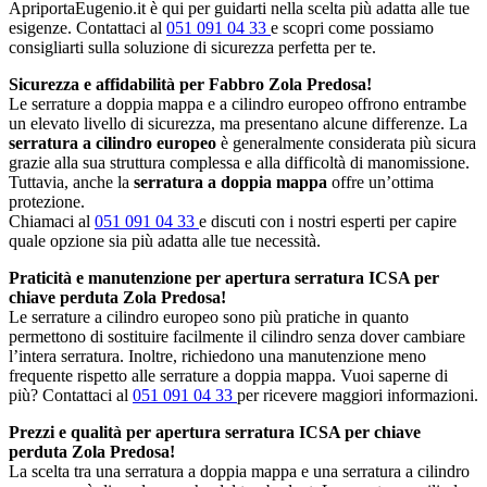
ApriportaEugenio.it è qui per guidarti nella scelta più adatta alle tue
esigenze. Contattaci al
051 091 04 33
e scopri come possiamo
consigliarti sulla soluzione di sicurezza perfetta per te.
Sicurezza e affidabilità per Fabbro Zola Predosa!
Le serrature a doppia mappa e a cilindro europeo offrono entrambe
un elevato livello di sicurezza, ma presentano alcune differenze. La
serratura a cilindro europeo
è generalmente considerata più sicura
grazie alla sua struttura complessa e alla difficoltà di manomissione.
Tuttavia, anche la
serratura a doppia mappa
offre un’ottima
protezione.
Chiamaci al
051 091 04 33
e discuti con i nostri esperti per capire
quale opzione sia più adatta alle tue necessità.
Praticità e manutenzione per apertura serratura ICSA per
chiave perduta Zola Predosa!
Le serrature a cilindro europeo sono più pratiche in quanto
permettono di sostituire facilmente il cilindro senza dover cambiare
l’intera serratura. Inoltre, richiedono una manutenzione meno
frequente rispetto alle serrature a doppia mappa. Vuoi saperne di
più? Contattaci al
051 091 04 33
per ricevere maggiori informazioni.
Prezzi e qualità per apertura serratura ICSA per chiave
perduta Zola Predosa!
La scelta tra una serratura a doppia mappa e una serratura a cilindro