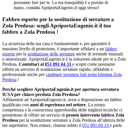
possiamo fare per te. La tua tranquillità è a portata di
mano, contatta ApriportaEugenio.it oggi stesso!
Fabbro esperto per la sostituzione di serrature a
Zola Predosa: scegli ApriportaEugenio.it il tuo
fabbro a Zola Predosa !
La sicurezza della tua casa è fondamentale e, per garantirti il
massimo livello di protezione, è importante affidarsi a un
fabbro
esperto
per la
sostituzione delle serrature
anche di serrande manuali
o motorizzate. ApriportaEugenio.it è la soluzione ideale per te a Zola
Predosa.
Contattaci al
051 091 04 33
e scopri come possiamo
offrirti un servizio di sostituzione serrature rapido, affidabile e
professionale anche per
cambiare serratura Sab porta blindata Zola
Predosa
!
Perché scegliere ApriportaEugenio.it per apertura serratura
ICSA per chiave perduta Zola Predosa?
Affidandoti ad ApriportaEugenio.it, avrai a disposizione un fabbro
qualificato con
anni di esperienza nel settore
. La nostra
competenza e la conoscenza approfondita delle migliori tecniche ci
permettono di offrire un servizio di
pronto intervento fabbro Zola
Predosa
per la sostituzione serrature a Zola Predosa all’altezza delle
tue aspettative. Non esitare, chiama subito il
051 091 04 33
e parla