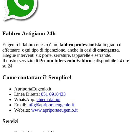
Fabbro Artigiano 24h
Eugenio il fabbro onesto è un
fabbro professionista
in grado di
effettuare ogni tipo di riparazione, anche in casi di
emergenza
.
Esegue interventi su: porte, serrature, tapparelle e serrande.
Il nostro servizio di
Pronto Intervento Fabbro
è disponibile 24 ore
su 24.
Come contattarci? Semplice!
ApriportaEugenio.it
Linea Diretta:
051 0910433
WhatsApp:
chiedi da qui
Email:
info@apriportaeugenio.it
Website:
www.apriportaeugenio.it
Servizi