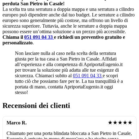
perduta San Pietro in Casale!
La scelta tra una serratura a doppia mappa e una serratura a cilindro
europeo può dipendere anche dal tuo budget. Le serrature a cilindro
europeo sono generalmente più costose, ma offrono un livello di
sicurezza superiore. Tuttavia, anche le serrature a doppia mappa
possono essere un’ottima soluzione a un prezzo più accessibile.
Chiama il
051 091 04 33
e richiedi un preventivo gratuito e
personalizzato
.
Non lasciare nulla al caso nella scelta della serratura
giusta per la tua casa a San Pietro in Casale. Affidati
all’esperienza e alla competenza di ApriportaEugenio.it
per trovare la soluzione più adatta alle tue esigenze di
sicurezza. Chiamaci subito al
051 091 04 33
e scopri
tutto ciò che possiamo fare per te. La tua tranquillità è a
portata di mano, contatta ApriportaEugenio.it oggi
stesso!
Recensioni dei clienti
★★★★★
Marco R.
Chiamato per una porta blindata bloccata a San Pietro in Casale,
Eugenio è arrivato in meno di mezz’ora e ha risolto senza