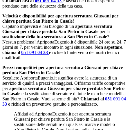
Chiamaci ora al
051 091 04 33
e lascia che i nostri esperti si
prendano cura della sicurezza della tua casa.
Velocità e disponibilità per apertura serratura Giussani per
chiave perduta San Pietro in Casale!
Capitano imprevisti e hai bisogno di un
apertura serratura
Giussani per chiave perduta San Pietro in Casale
per la
sostituzione della tua serratura a San Pietro in Casale
?
Nessun problema! ApriportaEugenio.it è disponibile 24 ore su 24, 7
giorni su 7, per venirti incontro in ogni situazione.
Non aspettare,
chiama il
051 091 04 33
e richiedi l’intervento dei nostri tecnici
qualificati.
Prezzi competitivi per apertura serratura Giussani per chiave
perduta San Pietro in Casale!
Scegliere ApriportaEugenio.it significa avere la sicurezza di un
servizio di qualità a prezzi vantaggiosi. Offriamo tariffe competitive
per
apertura serratura Giussani per chiave perduta San Pietro
in Casale
e la sostituzione di serrature di tutte le marche e modelli a
San Pietro in Casale. Vuoi saperne di più?
Chiamaci al
051 091 04
33
e richiedi un preventivo gratuito e personalizzato.
Affidati ad ApriportaEugenio.it per apertura serratura
Giussani per chiave perduta San Pietro in Casale e la
sostituzione delle serrature di qualsiasi marca e modello
a San Pietro in Casale. Non lasciare nulla al caso,