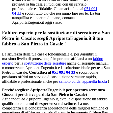
proteggi la tua casa e i tuoi cari con un servizio
professionale e affidabile. Chiamaci subito al
051 091
04 33
e scopri tutto ciò che possiamo fare per te. La tua
tranquillità è a portata di mano, contatta
ApriportaEugenio.it oggi stesso!
Fabbro esperto per la sostituzione di serrature a San
Pietro in Casale: scegli ApriportaEugenio.it il tuo
fabbro a San Pietro in Casale !
La sicurezza della tua casa è fondamentale e, per garantirti il
massimo livello di protezione, è importante affidarsi a un
fabbro
esperto
per la
sostituzione delle serrature
anche di serrande manuali
o motorizzate. ApriportaEugenio.it è la soluzione ideale per te a San
Pietro in Casale.
Contattaci al
051 091 04 33
e scopri come
possiamo offrirti un servizio di sostituzione serrature rapido,
affidabile e professionale anche per
cambio corda tapparella Imola
!
Perché scegliere ApriportaEugenio.it per apertura serratura
Giussani per chiave perduta San Pietro in Casale?
Affidandoti ad ApriportaEugenio.it, avrai a disposizione un fabbro
qualificato con
anni di esperienza nel settore
. La nostra
competenza e la conoscenza approfondita delle migliori tecniche ci
permettono di offrire un servizio di
pronto intervento fabbro San