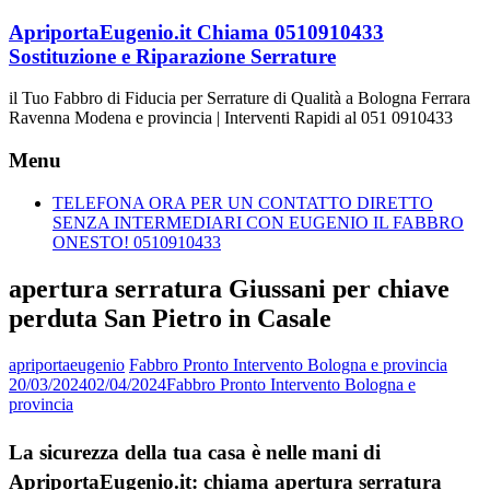
Vai
ApriportaEugenio.it Chiama 0510910433
al
Sostituzione e Riparazione Serrature
contenuto
il Tuo Fabbro di Fiducia per Serrature di Qualità a Bologna Ferrara
Ravenna Modena e provincia | Interventi Rapidi al 051 0910433
Menu
TELEFONA ORA PER UN CONTATTO DIRETTO
SENZA INTERMEDIARI CON EUGENIO IL FABBRO
ONESTO! 0510910433
apertura serratura Giussani per chiave
perduta San Pietro in Casale
apriportaeugenio
Fabbro Pronto Intervento Bologna e provincia
20/03/2024
02/04/2024
Fabbro Pronto Intervento Bologna e
provincia
La sicurezza della tua casa è nelle mani di
ApriportaEugenio.it: chiama apertura serratura