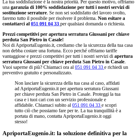
La tua soddisfazione è la nostra priorità. Per questo motivo, offriamo
una
garanzia di 100% soddisfazione per tutti i nostri servizi di
sostituzione serrature
. Se non sei soddisfatto del lavoro svolto,
faremo tutto il possibile per risolvere il problema.
Non esitare a
contattarci al
051 091 04 33
per qualsiasi domanda o richiesta.
Prezzi competitivi per apertura serratura Giussani per chiave
perduta San Pietro in Casale!
Noi di ApriportaEugenio.it, crediamo che la sicurezza della tua casa
non debba costare una fortuna. Ecco perché offriamo tariffe
vantaggiose e prezzi competitivi per tutti i nostri servizi di
apertura
serratura Giussani per chiave perduta San Pietro in Casale
.
Vuoi saperne di più? Chiamaci ora al
051 091 04 33
e richiedi un
preventivo gratuito e personalizzato.
Non lasciare la sicurezza della tua casa al caso, affidati
ad ApriportaEugenio.it per apertura serratura Giussani
per chiave perduta San Pietro in Casale. Proteggi la tua
casa e i tuoi cari con un servizio professionale e
affidabile. Chiamaci subito al
051 091 04 33
e scopri
tutto ciò che possiamo fare per te. La tua tranquillità è a
portata di mano, contatta ApriportaEugenio.it oggi
stesso!
ApriportaEugenio.it: la soluzione definitiva per la