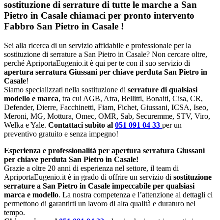
sostituzione di serrature di tutte le marche a San
Pietro in Casale chiamaci per pronto intervento
Fabbro San Pietro in Casale
!
Sei alla ricerca di un servizio affidabile e professionale per la
sostituzione di serrature a San Pietro in Casale? Non cercare oltre,
perché ApriportaEugenio.it è qui per te con il suo servizio di
apertura serratura Giussani per chiave perduta San Pietro in
Casale
!
Siamo specializzati nella sostituzione di
serrature di qualsiasi
modello e marca
, tra cui AGB, Atra, Bellitti, Bonaiti, Cisa, CR,
Defender, Dierre, Facchinetti, Fiam, Fichet, Giussani, ICSA, Iseo,
Meroni, MG, Mottura, Omec, OMR, Sab, Securemme, STV, Viro,
Welka e Yale.
Contattaci subito al
051 091 04 33
per un
preventivo gratuito e senza impegno!
Esperienza e professionalità per apertura serratura Giussani
per chiave perduta San Pietro in Casale!
Grazie a oltre 20 anni di esperienza nel settore, il team di
ApriportaEugenio.it è in grado di offrire un servizio di
sostituzione
serrature a San Pietro in Casale impeccabile per qualsiasi
marca e modello
. La nostra competenza e l’attenzione ai dettagli ci
permettono di garantirti un lavoro di alta qualità e duraturo nel
tempo.