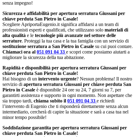
senza impegno!
Sicurezza e affidabilità per apertura serratura Giussani per
chiave perduta San Pietro in Casale!
Scegliere ApriportaEugenio.it significa affidarsi a un team di
professionisti esperti e qualificati, che utilizzano solo
materiali di
alta qualità
e le
tecnologie più avanzate nel settore delle
serrature
. Proteggi la tua casa e la tua famiglia con un servizio di
sostituzione serratura a San Pietro in Casale
su cui puoi contare.
Chiamaci ora al
051 091 04 33
e scopri come possiamo aiutarti a
migliorare la sicurezza della tua abitazione.
Rapidità e disponibilità per apertura serratura Giussani per
chiave perduta San Pietro in Casale!
Hai bisogno di un
intervento urgente
? Nessun problema! Il nostro
servizio di
apertura serratura Giussani per chiave perduta San
Pietro in Casale
è disponibile 24 ore su 24, 7 giorni su 7, per
garantirti assistenza e supporto in ogni momento. Non aspettare che
sia troppo tardi,
chiama subito il
051 091 04 33
e richiedi
l’intervento di Eugenio che ti risponderà direttamente senza alcun
intermediario, cercherà di capire la situazione e sarà a casa tua nel
minor tempo possibile!
Soddisfazione garantita per apertura serratura Giussani per
chiave perduta San Pietro in Casale!