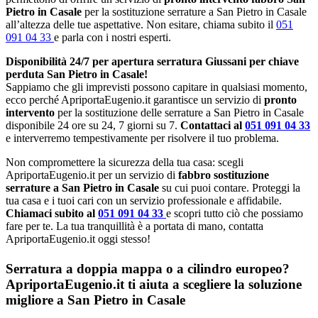
Pietro in Casale
per la sostituzione serrature a San Pietro in Casale
all’altezza delle tue aspettative. Non esitare, chiama subito il
051
091 04 33
e parla con i nostri esperti.
Disponibilità 24/7 per apertura serratura Giussani per chiave
perduta San Pietro in Casale!
Sappiamo che gli imprevisti possono capitare in qualsiasi momento,
ecco perché ApriportaEugenio.it garantisce un servizio di
pronto
intervento
per la sostituzione delle serrature a San Pietro in Casale
disponibile 24 ore su 24, 7 giorni su 7.
Contattaci al
051 091 04 33
e interverremo tempestivamente per risolvere il tuo problema.
Non compromettere la sicurezza della tua casa: scegli
ApriportaEugenio.it per un servizio di
fabbro sostituzione
serrature a San Pietro in Casale
su cui puoi contare. Proteggi la
tua casa e i tuoi cari con un servizio professionale e affidabile.
Chiamaci subito al
051 091 04 33
e scopri tutto ciò che possiamo
fare per te. La tua tranquillità è a portata di mano, contatta
ApriportaEugenio.it oggi stesso!
Serratura a doppia mappa o a cilindro europeo?
ApriportaEugenio.it ti aiuta a scegliere la soluzione
migliore a San Pietro in Casale