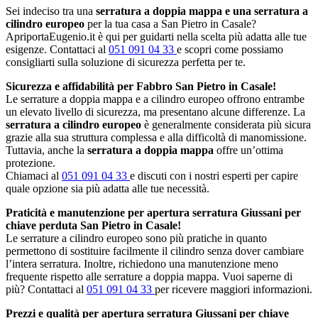
Sei indeciso tra una
serratura a doppia mappa e una serratura a
cilindro europeo
per la tua casa a San Pietro in Casale?
ApriportaEugenio.it è qui per guidarti nella scelta più adatta alle tue
esigenze. Contattaci al
051 091 04 33
e scopri come possiamo
consigliarti sulla soluzione di sicurezza perfetta per te.
Sicurezza e affidabilità per Fabbro San Pietro in Casale!
Le serrature a doppia mappa e a cilindro europeo offrono entrambe
un elevato livello di sicurezza, ma presentano alcune differenze. La
serratura a cilindro europeo
è generalmente considerata più sicura
grazie alla sua struttura complessa e alla difficoltà di manomissione.
Tuttavia, anche la
serratura a doppia mappa
offre un’ottima
protezione.
Chiamaci al
051 091 04 33
e discuti con i nostri esperti per capire
quale opzione sia più adatta alle tue necessità.
Praticità e manutenzione per apertura serratura Giussani per
chiave perduta San Pietro in Casale!
Le serrature a cilindro europeo sono più pratiche in quanto
permettono di sostituire facilmente il cilindro senza dover cambiare
l’intera serratura. Inoltre, richiedono una manutenzione meno
frequente rispetto alle serrature a doppia mappa. Vuoi saperne di
più? Contattaci al
051 091 04 33
per ricevere maggiori informazioni.
Prezzi e qualità per apertura serratura Giussani per chiave