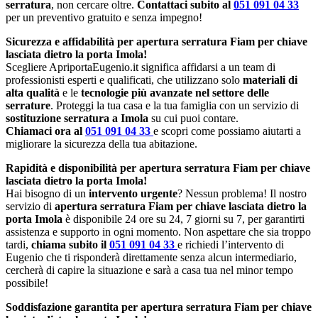
serratura
, non cercare oltre.
Contattaci subito al
051 091 04 33
per un preventivo gratuito e senza impegno!
Sicurezza e affidabilità per apertura serratura Fiam per chiave
lasciata dietro la porta Imola!
Scegliere ApriportaEugenio.it significa affidarsi a un team di
professionisti esperti e qualificati, che utilizzano solo
materiali di
alta qualità
e le
tecnologie più avanzate nel settore delle
serrature
. Proteggi la tua casa e la tua famiglia con un servizio di
sostituzione serratura a Imola
su cui puoi contare.
Chiamaci ora al
051 091 04 33
e scopri come possiamo aiutarti a
migliorare la sicurezza della tua abitazione.
Rapidità e disponibilità per apertura serratura Fiam per chiave
lasciata dietro la porta Imola!
Hai bisogno di un
intervento urgente
? Nessun problema! Il nostro
servizio di
apertura serratura Fiam per chiave lasciata dietro la
porta Imola
è disponibile 24 ore su 24, 7 giorni su 7, per garantirti
assistenza e supporto in ogni momento. Non aspettare che sia troppo
tardi,
chiama subito il
051 091 04 33
e richiedi l’intervento di
Eugenio che ti risponderà direttamente senza alcun intermediario,
cercherà di capire la situazione e sarà a casa tua nel minor tempo
possibile!
Soddisfazione garantita per apertura serratura Fiam per chiave