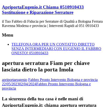
Vai
ApriportaEugenio.it Chiama 0510910433
al
Sostituzione e Riparazione Serrature
contenuto
il Tuo Fabbro di Fiducia per Serrature di Qualità a Bologna Ferrara
Ravenna Modena e provincia | Interventi Rapidi al 051 0910433
Menu
TELEFONA ORA PER UN CONTATTO DIRETTO
SENZA INTERMEDIARI CON EUGENIO IL FABBRO
ONESTO! 0510910433
apertura serratura Fiam per chiave
lasciata dietro la porta Imola
apriportaeugenio
Fabbro Pronto Intervento Bologna e provincia
22/05/2023
02/04/2024
Fabbro Pronto Intervento Bologna e
provincia
La sicurezza della tua casa è nelle mani di
ApriportaEugenio.it: chiama apertura serratura