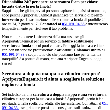
Disponibilità 24/7 per apertura serratura Fiam per chiave
lasciata dietro la porta Imola!
Sappiamo che gli imprevisti possono capitare in qualsiasi momento,
ecco perché ApriportaEugenio.it garantisce un servizio di
pronto
intervento
per la sostituzione delle serrature a Imola disponibile 24
ore su 24, 7 giorni su 7.
Contattaci al
051 091 04 33
e interverremo
tempestivamente per risolvere il tuo problema.
Non compromettere la sicurezza della tua casa: scegli
ApriportaEugenio.it per un servizio di
fabbro sostituzione
serrature a Imola
su cui puoi contare. Proteggi la tua casa e i tuoi
cari con un servizio professionale e affidabile.
Chiamaci subito al
051 091 04 33
e scopri tutto ciò che possiamo fare per te. La tua
tranquillità è a portata di mano, contatta ApriportaEugenio.it oggi
stesso!
Serratura a doppia mappa o a cilindro europeo?
ApriportaEugenio.it ti aiuta a scegliere la soluzione
migliore a Imola
Sei indeciso tra una
serratura a doppia mappa e una serratura a
cilindro europeo
per la tua casa a Imola? ApriportaEugenio.it è qui
per guidarti nella scelta più adatta alle tue esigenze. Contattaci al
051
091 04 33
e scopri come possiamo consigliarti sulla soluzione di