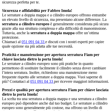
sicurezza perfetta per te.
Sicurezza e affidabilità per Fabbro Imola!
Le serrature a doppia mappa e a cilindro europeo offrono entrambe
un elevato livello di sicurezza, ma presentano alcune differenze. La
serratura a cilindro europeo
è generalmente considerata più sicura
grazie alla sua struttura complessa e alla difficoltà di manomissione.
Tuttavia, anche la
serratura a doppia mappa
offre un’ottima
protezione.
Chiamaci al
051 091 04 33
e discuti con i nostri esperti per capire
quale opzione sia più adatta alle tue necessità.
Praticità e manutenzione per apertura serratura Fiam per
chiave lasciata dietro la porta Imola!
Le serrature a cilindro europeo sono più pratiche in quanto
permettono di sostituire facilmente il cilindro senza dover cambiare
l’intera serratura. Inoltre, richiedono una manutenzione meno
frequente rispetto alle serrature a doppia mappa. Vuoi saperne di
più? Contattaci al
051 091 04 33
per ricevere maggiori informazioni.
Prezzi e qualità per apertura serratura Fiam per chiave lasciata
dietro la porta Imola!
La scelta tra una serratura a doppia mappa e una serratura a cilindro
europeo può dipendere anche dal tuo budget. Le serrature a cilindro
europeo sono generalmente più costose, ma offrono un livello di