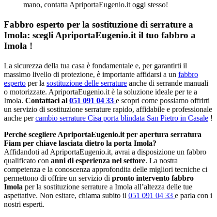
mano, contatta ApriportaEugenio.it oggi stesso!
Fabbro esperto per la sostituzione di serrature a
Imola: scegli ApriportaEugenio.it il tuo fabbro a
Imola !
La sicurezza della tua casa è fondamentale e, per garantirti il
massimo livello di protezione, è importante affidarsi a un
fabbro
esperto
per la
sostituzione delle serrature
anche di serrande manuali
o motorizzate. ApriportaEugenio.it è la soluzione ideale per te a
Imola.
Contattaci al
051 091 04 33
e scopri come possiamo offrirti
un servizio di sostituzione serrature rapido, affidabile e professionale
anche per
cambio serrature Cisa porta blindata San Pietro in Casale
!
Perché scegliere ApriportaEugenio.it per apertura serratura
Fiam per chiave lasciata dietro la porta Imola?
Affidandoti ad ApriportaEugenio.it, avrai a disposizione un fabbro
qualificato con
anni di esperienza nel settore
. La nostra
competenza e la conoscenza approfondita delle migliori tecniche ci
permettono di offrire un servizio di
pronto intervento fabbro
Imola
per la sostituzione serrature a Imola all’altezza delle tue
aspettative. Non esitare, chiama subito il
051 091 04 33
e parla con i
nostri esperti.