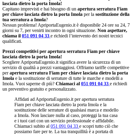
lasciata dietro la porta Imola!
Capitano imprevisti e hai bisogno di un
apertura serratura Fiam
per chiave lasciata dietro la porta Imola
per la
sostituzione della
tua serratura a Imola
?
Nessun problema! ApriportaEugenio.it è disponibile 24 ore su 24, 7
giorni su 7, per venirti incontro in ogni situazione.
Non aspettare,
chiama il
051 091 04 33
e richiedi l’intervento dei nostri tecnici
qualificati.
Prezzi competitivi per apertura serratura Fiam per chiave
lasciata dietro la porta Imola!
Scegliere ApriportaEugenio.it significa avere la sicurezza di un
servizio di qualità a prezzi vantaggiosi. Offriamo tariffe competitive
per
apertura serratura Fiam per chiave lasciata dietro la porta
Imola
e la sostituzione di serrature di tutte le marche e modelli a
Imola. Vuoi saperne di più?
Chiamaci al
051 091 04 33
e richiedi
un preventivo gratuito e personalizzato.
Affidati ad ApriportaEugenio.it per apertura serratura
Fiam per chiave lasciata dietro la porta Imola e la
sostituzione delle serrature di qualsiasi marca e modello
a Imola. Non lasciare nulla al caso, proteggi la tua casa
e i tuoi cari con un servizio professionale e affidabile.
Chiamaci subito al
051 091 04 33
e scopri tutto ciò che
possiamo fare per te. La tua tranquillità è a portata di