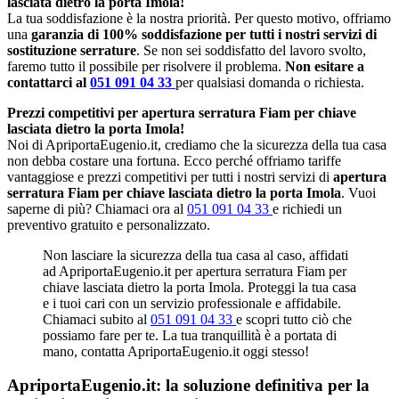
lasciata dietro la porta Imola!
La tua soddisfazione è la nostra priorità. Per questo motivo, offriamo
una
garanzia di 100% soddisfazione per tutti i nostri servizi di
sostituzione serrature
. Se non sei soddisfatto del lavoro svolto,
faremo tutto il possibile per risolvere il problema.
Non esitare a
contattarci al
051 091 04 33
per qualsiasi domanda o richiesta.
Prezzi competitivi per apertura serratura Fiam per chiave
lasciata dietro la porta Imola!
Noi di ApriportaEugenio.it, crediamo che la sicurezza della tua casa
non debba costare una fortuna. Ecco perché offriamo tariffe
vantaggiose e prezzi competitivi per tutti i nostri servizi di
apertura
serratura Fiam per chiave lasciata dietro la porta Imola
. Vuoi
saperne di più? Chiamaci ora al
051 091 04 33
e richiedi un
preventivo gratuito e personalizzato.
Non lasciare la sicurezza della tua casa al caso, affidati
ad ApriportaEugenio.it per apertura serratura Fiam per
chiave lasciata dietro la porta Imola. Proteggi la tua casa
e i tuoi cari con un servizio professionale e affidabile.
Chiamaci subito al
051 091 04 33
e scopri tutto ciò che
possiamo fare per te. La tua tranquillità è a portata di
mano, contatta ApriportaEugenio.it oggi stesso!
ApriportaEugenio.it: la soluzione definitiva per la