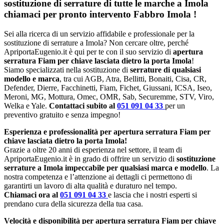
sostituzione di serrature di tutte le marche a Imola
chiamaci per pronto intervento
Fabbro Imola
!
Sei alla ricerca di un servizio affidabile e professionale per la
sostituzione di serrature a Imola? Non cercare oltre, perché
ApriportaEugenio.it è qui per te con il suo servizio di
apertura
serratura Fiam per chiave lasciata dietro la porta Imola
!
Siamo specializzati nella sostituzione di
serrature di qualsiasi
modello e marca
, tra cui AGB, Atra, Bellitti, Bonaiti, Cisa, CR,
Defender, Dierre, Facchinetti, Fiam, Fichet, Giussani, ICSA, Iseo,
Meroni, MG, Mottura, Omec, OMR, Sab, Securemme, STV, Viro,
Welka e Yale.
Contattaci subito al
051 091 04 33
per un
preventivo gratuito e senza impegno!
Esperienza e professionalità per apertura serratura Fiam per
chiave lasciata dietro la porta Imola!
Grazie a oltre 20 anni di esperienza nel settore, il team di
ApriportaEugenio.it è in grado di offrire un servizio di
sostituzione
serrature a Imola impeccabile per qualsiasi marca e modello
. La
nostra competenza e l’attenzione ai dettagli ci permettono di
garantirti un lavoro di alta qualità e duraturo nel tempo.
Chiamaci ora al
051 091 04 33
e lascia che i nostri esperti si
prendano cura della sicurezza della tua casa.
Velocità e disponibilità per apertura serratura Fiam per chiave