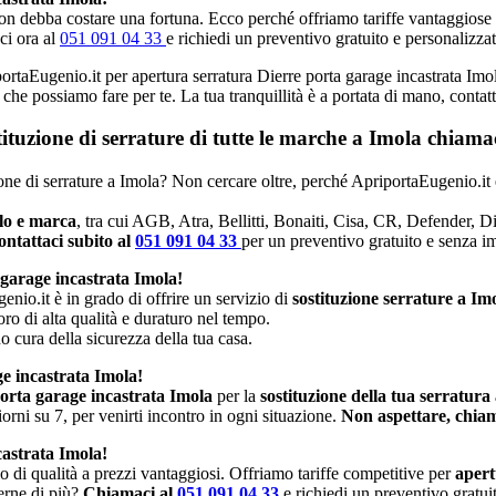
n debba costare una fortuna. Ecco perché offriamo tariffe vantaggiose e p
ci ora al
051 091 04 33
e richiedi un preventivo gratuito e personalizzat
portaEugenio.it per apertura serratura Dierre porta garage incastrata Imol
ò che possiamo fare per te. La tua tranquillità è a portata di mano, conta
stituzione di serrature di tutte le marche a Imola chiam
zione di serrature a Imola? Non cercare oltre, perché ApriportaEugenio.it 
llo e marca
, tra cui AGB, Atra, Bellitti, Bonaiti, Cisa, CR, Defender, 
ntattaci subito al
051 091 04 33
per un preventivo gratuito e senza 
 garage incastrata Imola!
enio.it è in grado di offrire un servizio di
sostituzione serrature a Im
oro di alta qualità e duraturo nel tempo.
no cura della sicurezza della tua casa.
ge incastrata Imola!
orta garage incastrata Imola
per la
sostituzione della tua serratura
rni su 7, per venirti incontro in ogni situazione.
Non aspettare, chiam
castrata Imola!
io di qualità a prezzi vantaggiosi. Offriamo tariffe competitive per
apert
perne di più?
Chiamaci al
051 091 04 33
e richiedi un preventivo gratui