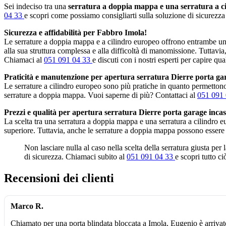
Sei indeciso tra una
serratura a doppia mappa e una serratura a c
04 33
e scopri come possiamo consigliarti sulla soluzione di sicurezza 
Sicurezza e affidabilità per Fabbro Imola!
Le serrature a doppia mappa e a cilindro europeo offrono entrambe un 
alla sua struttura complessa e alla difficoltà di manomissione. Tuttavia
Chiamaci al
051 091 04 33
e discuti con i nostri esperti per capire qua
Praticità e manutenzione per apertura serratura Dierre porta ga
Le serrature a cilindro europeo sono più pratiche in quanto permettono 
serrature a doppia mappa. Vuoi saperne di più? Contattaci al
051 091
Prezzi e qualità per apertura serratura Dierre porta garage incas
La scelta tra una serratura a doppia mappa e una serratura a cilindro 
superiore. Tuttavia, anche le serrature a doppia mappa possono essere
Non lasciare nulla al caso nella scelta della serratura giusta per
di sicurezza. Chiamaci subito al
051 091 04 33
e scopri tutto c
Recensioni dei clienti
Marco R.
Chiamato per una porta blindata bloccata a Imola, Eugenio è arrivat