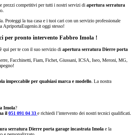
rezzi competitivi per tutti i nostri servizi di
apertura serratura
o.
a. Proteggi la tua casa e i tuoi cari con un servizio professionale
tta ApriportaEugenio.it oggi stesso!
aci per pronto intervento
Fabbro Imola
!
è qui per te con il suo servizio di
apertura serratura Dierre porta
Dierre, Facchinetti, Fiam, Fichet, Giussani, ICSA, Iseo, Meroni, MG,
impegno!
ola impeccabile per qualsiasi marca e modello
. La nostra
 a Imola
?
a il
051 091 04 33
e richiedi l’intervento dei nostri tecnici qualificati.
ura serratura Dierre porta garage incastrata Imola
e la
to e personalizzato.