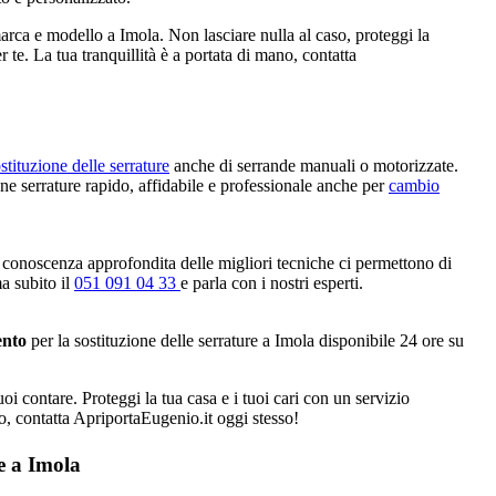
marca e modello a Imola. Non lasciare nulla al caso, proteggi la
r te. La tua tranquillità è a portata di mano, contatta
stituzione delle serrature
anche di serrande manuali o motorizzate.
one serrature rapido, affidabile e professionale anche per
cambio
 conoscenza approfondita delle migliori tecniche ci permettono di
ma subito il
051 091 04 33
e parla con i nostri esperti.
ento
per la sostituzione delle serrature a Imola disponibile 24 ore su
oi contare. Proteggi la tua casa e i tuoi cari con un servizio
no, contatta ApriportaEugenio.it oggi stesso!
e a Imola