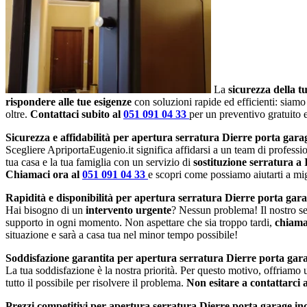
La
sicurezza della t
rispondere alle tue esigenze
con soluzioni rapide ed efficienti: siamo
oltre.
Contattaci subito al
051 091 04 33
per un preventivo gratuito
Sicurezza e affidabilità per apertura serratura Dierre porta gara
Scegliere ApriportaEugenio.it significa affidarsi a un team di profession
tua casa e la tua famiglia con un servizio di
sostituzione serratura a
Chiamaci ora al
051 091 04 33
e scopri come possiamo aiutarti a migl
Rapidità e disponibilità per apertura serratura Dierre porta gara
Hai bisogno di un
intervento urgente
? Nessun problema! Il nostro se
supporto in ogni momento. Non aspettare che sia troppo tardi,
chiama
situazione e sarà a casa tua nel minor tempo possibile!
Soddisfazione garantita per apertura serratura Dierre porta gara
La tua soddisfazione è la nostra priorità. Per questo motivo, offriamo
tutto il possibile per risolvere il problema.
Non esitare a contattarci 
Prezzi competitivi per apertura serratura Dierre porta garage in