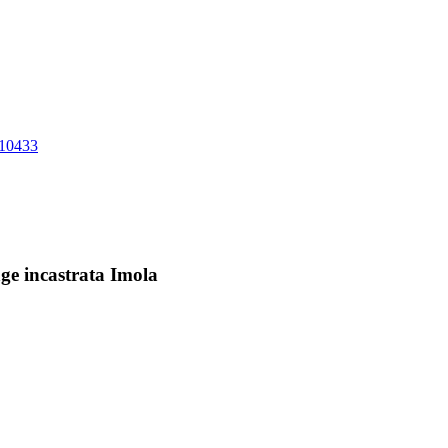
10433
age incastrata Imola