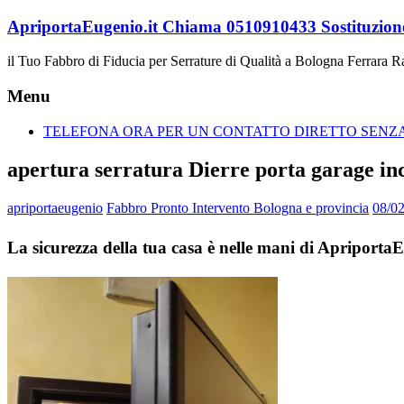
Vai
ApriportaEugenio.it Chiama 0510910433 Sostituzione
al
contenuto
il Tuo Fabbro di Fiducia per Serrature di Qualità a Bologna Ferrara 
Menu
TELEFONA ORA PER UN CONTATTO DIRETTO SENZA 
apertura serratura Dierre porta garage in
apriportaeugenio
Fabbro Pronto Intervento Bologna e provincia
08/0
La sicurezza della tua casa è nelle mani di Apriporta