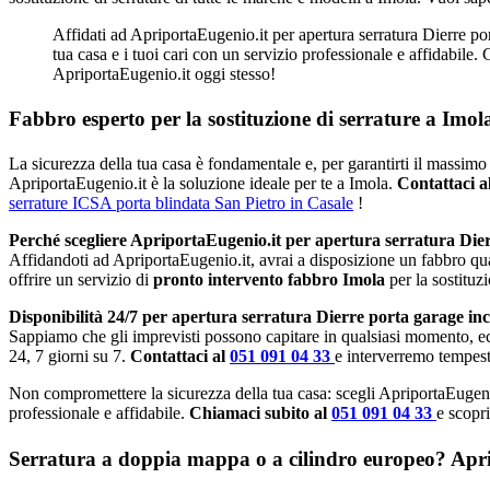
Affidati ad ApriportaEugenio.it per apertura serratura Dierre por
tua casa e i tuoi cari con un servizio professionale e affidabile.
ApriportaEugenio.it oggi stesso!
Fabbro esperto per la sostituzione di serrature a Imol
La sicurezza della tua casa è fondamentale e, per garantirti il massimo 
ApriportaEugenio.it è la soluzione ideale per te a Imola.
Contattaci a
serrature ICSA porta blindata San Pietro in Casale
!
Perché scegliere ApriportaEugenio.it per apertura serratura Die
Affidandoti ad ApriportaEugenio.it, avrai a disposizione un fabbro qu
offrire un servizio di
pronto intervento fabbro Imola
per la sostituz
Disponibilità 24/7 per apertura serratura Dierre porta garage in
Sappiamo che gli imprevisti possono capitare in qualsiasi momento, e
24, 7 giorni su 7.
Contattaci al
051 091 04 33
e interverremo tempest
Non compromettere la sicurezza della tua casa: scegli ApriportaEugeni
professionale e affidabile.
Chiamaci subito al
051 091 04 33
e scopri
Serratura a doppia mappa o a cilindro europeo? Apripo