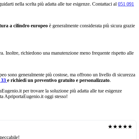
idarti nella scelta più adatta alle tue esigenze. Contattaci al
051 091
tura a cilindro europeo
è generalmente considerata più sicura grazie
ura. Inoltre, richiedono una manutenzione meno frequente rispetto alle
opeo sono generalmente più costose, ma offrono un livello di sicurezza
4 33
e richiedi un preventivo gratuito e personalizzato
.
taEugenio.it per trovare la soluzione più adatta alle tue esigenze
atta ApriportaEugenio.it oggi stesso!
★★★★★
peccabile!