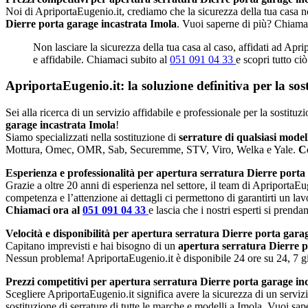
Noi di ApriportaEugenio.it, crediamo che la sicurezza della tua casa no
Dierre porta garage incastrata Imola
. Vuoi saperne di più? Chiama
Non lasciare la sicurezza della tua casa al caso, affidati ad Apri
e affidabile. Chiamaci subito al
051 091 04 33
e scopri tutto ci
ApriportaEugenio.it: la soluzione definitiva per la so
Sei alla ricerca di un servizio affidabile e professionale per la sostitu
garage incastrata Imola
!
Siamo specializzati nella sostituzione di
serrature di qualsiasi mode
Mottura, Omec, OMR, Sab, Securemme, STV, Viro, Welka e Yale.
Co
Esperienza e professionalità per apertura serratura Dierre porta
Grazie a oltre 20 anni di esperienza nel settore, il team di ApriportaEug
competenza e l’attenzione ai dettagli ci permettono di garantirti un lav
Chiamaci ora al
051 091 04 33
e lascia che i nostri esperti si prenda
Velocità e disponibilità per apertura serratura Dierre porta gara
Capitano imprevisti e hai bisogno di un
apertura serratura Dierre p
Nessun problema! ApriportaEugenio.it è disponibile 24 ore su 24, 7 gio
Prezzi competitivi per apertura serratura Dierre porta garage in
Scegliere ApriportaEugenio.it significa avere la sicurezza di un serviz
sostituzione di serrature di tutte le marche e modelli a Imola. Vuoi sa