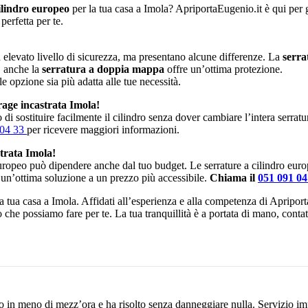
ilindro europeo
per la tua casa a Imola? ApriportaEugenio.it è qui per gu
perfetta per te.
elevato livello di sicurezza, ma presentano alcune differenze. La
serra
, anche la
serratura a doppia mappa
offre un’ottima protezione.
le opzione sia più adatta alle tue necessità.
rage incastrata Imola!
di sostituire facilmente il cilindro senza dover cambiare l’intera serrat
 04 33
per ricevere maggiori informazioni.
trata Imola!
europeo può dipendere anche dal tuo budget. Le serrature a cilindro eur
 un’ottima soluzione a un prezzo più accessibile.
Chiama il
051 091 0
 la tua casa a Imola. Affidati all’esperienza e alla competenza di Apripor
iò che possiamo fare per te. La tua tranquillità è a portata di mano, cont
o in meno di mezz’ora e ha risolto senza danneggiare nulla. Servizio im