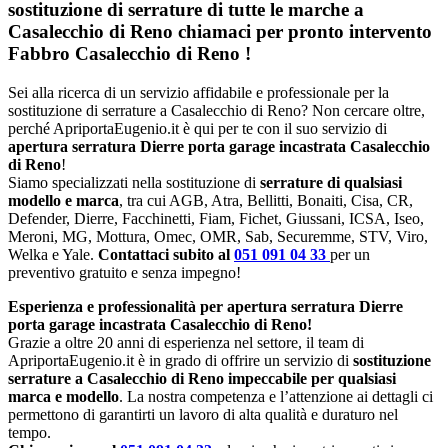
sostituzione di serrature di tutte le marche a
Casalecchio di Reno chiamaci per pronto intervento
Fabbro Casalecchio di Reno
!
Sei alla ricerca di un servizio affidabile e professionale per la
sostituzione di serrature a Casalecchio di Reno? Non cercare oltre,
perché ApriportaEugenio.it è qui per te con il suo servizio di
apertura serratura Dierre porta garage incastrata Casalecchio
di Reno
!
Siamo specializzati nella sostituzione di
serrature di qualsiasi
modello e marca
, tra cui AGB, Atra, Bellitti, Bonaiti, Cisa, CR,
Defender, Dierre, Facchinetti, Fiam, Fichet, Giussani, ICSA, Iseo,
Meroni, MG, Mottura, Omec, OMR, Sab, Securemme, STV, Viro,
Welka e Yale.
Contattaci subito al
051 091 04 33
per un
preventivo gratuito e senza impegno!
Esperienza e professionalità per apertura serratura Dierre
porta garage incastrata Casalecchio di Reno!
Grazie a oltre 20 anni di esperienza nel settore, il team di
ApriportaEugenio.it è in grado di offrire un servizio di
sostituzione
serrature a Casalecchio di Reno impeccabile per qualsiasi
marca e modello
. La nostra competenza e l’attenzione ai dettagli ci
permettono di garantirti un lavoro di alta qualità e duraturo nel
tempo.