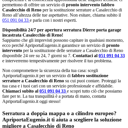
permettono di offrire un servizio di
pronto intervento fabbro
Casalecchio di Reno
per la sostituzione serrature a Casalecchio di
Reno all’altezza delle tue aspettative. Non esitare, chiama subito il
051 091 04 33
e parla con i nostri esperti.
Disponibilità 24/7 per apertura serratura Dierre porta garage
incastrata Casalecchio di Reno!
Sappiamo che gli imprevisti possono capitare in qualsiasi momento,
ecco perché ApriportaEugenio.it garantisce un servizio di
pronto
intervento
per la sostituzione delle serrature a Casalecchio di Reno
disponibile 24 ore su 24, 7 giorni su 7.
Contattaci al
051 091 04 33
e interverremo tempestivamente per risolvere il tuo problema.
Non compromettere la sicurezza della tua casa: scegli
ApriportaEugenio.it per un servizio di
fabbro sostituzione
serrature a Casalecchio di Reno
su cui puoi contare. Proteggi la
tua casa e i tuoi cari con un servizio professionale e affidabile.
Chiamaci subito al
051 091 04 33
e scopri tutto ciò che possiamo
fare per te. La tua tranquillità è a portata di mano, contatta
ApriportaEugenio.it oggi stesso!
Serratura a doppia mappa o a cilindro europeo?
ApriportaEugenio.it ti aiuta a scegliere la soluzione
migliore a Casalecchio di Reno