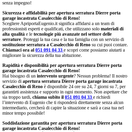
senza impegno!
Sicurezza e affidabilità per apertura serratura Dierre porta
garage incastrata Casalecchio di Reno!
Scegliere ApriportaEugenio.it significa affidarsi a un team di
professionisti esperti e qualificati, che utilizzano solo
materiali di
alta qualità
e le
tecnologie più avanzate nel settore delle
serrature
. Proteggi la tua casa e la tua famiglia con un servizio di
sostituzione serratura a Casalecchio di Reno
su cui puoi contare.
Chiamaci ora al
051 091 04 33
e scopri come possiamo aiutarti a
migliorare la sicurezza della tua abitazione.
Rapidità e disponibilità per apertura serratura Dierre porta
garage incastrata Casalecchio di Reno!
Hai bisogno di un
intervento urgente
? Nessun problema! Il nostro
servizio di
apertura serratura Dierre porta garage incastrata
Casalecchio di Reno
è disponibile 24 ore su 24, 7 giorni su 7, per
garantirti assistenza e supporto in ogni momento. Non aspettare che
sia troppo tardi,
chiama subito il
051 091 04 33
e richiedi
l’intervento di Eugenio che ti risponderà direttamente senza alcun
intermediario, cercherà di capire la situazione e sarà a casa tua nel
minor tempo possibile!
Soddisfazione garantita per apertura serratura Dierre porta
garage incastrata Casalecchio di Reno!