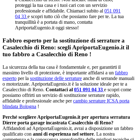
proteggi la tua casa e i tuoi cari con un servizio
professionale e affidabile. Chiamaci subito al
051 091
04 33
e scopri tutto ciò che possiamo fare per te. La tua
tranquillità è a portata di mano, contatta
ApriportaEugenio.it oggi stesso!
Fabbro esperto per la sostituzione di serrature a
Casalecchio di Reno: scegli ApriportaEugenio.it il
tuo fabbro a Casalecchio di Reno !
La sicurezza della tua casa è fondamentale e, per garantirti il
massimo livello di protezione, è importante affidarsi a un
fabbro
esperto
per la
sostituzione delle serrature
anche di serrande manuali
o motorizzate. ApriportaEugenio.it è la soluzione ideale per te a
Casalecchio di Reno.
Contattaci al
051 091 04 33
e scopri come
possiamo offrirti un servizio di sostituzione serrature rapido,
affidabile e professionale anche per
cambio serrature ICSA porta
blindata Bologna
!
Perché scegliere ApriportaEugenio.it per apertura serratura
Dierre porta garage incastrata Casalecchio di Reno?
Affidandoti ad ApriportaEugenio.it, avrai a disposizione un fabbro
qualificato con
anni di esperienza nel settore
. La nostra
competenza e la conoscenza approfondita delle migliori tecniche ci