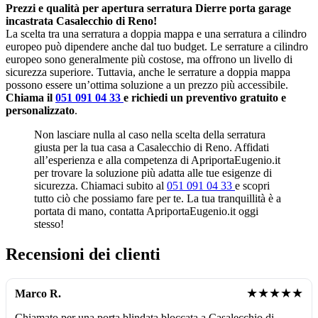
Prezzi e qualità per apertura serratura Dierre porta garage
incastrata Casalecchio di Reno!
La scelta tra una serratura a doppia mappa e una serratura a cilindro
europeo può dipendere anche dal tuo budget. Le serrature a cilindro
europeo sono generalmente più costose, ma offrono un livello di
sicurezza superiore. Tuttavia, anche le serrature a doppia mappa
possono essere un’ottima soluzione a un prezzo più accessibile.
Chiama il
051 091 04 33
e richiedi un preventivo gratuito e
personalizzato
.
Non lasciare nulla al caso nella scelta della serratura
giusta per la tua casa a Casalecchio di Reno. Affidati
all’esperienza e alla competenza di ApriportaEugenio.it
per trovare la soluzione più adatta alle tue esigenze di
sicurezza. Chiamaci subito al
051 091 04 33
e scopri
tutto ciò che possiamo fare per te. La tua tranquillità è a
portata di mano, contatta ApriportaEugenio.it oggi
stesso!
Recensioni dei clienti
★★★★★
Marco R.
Chiamato per una porta blindata bloccata a Casalecchio di