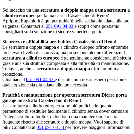
Sei indeciso tra una
serratura a doppia mappa e una serratura a
cilindro europeo
per la tua casa a Casalecchio di Reno?
ApriportaEugenio.it è qui per guidarti nella scelta più adatta alle tue
esigenze. Contattaci al
051 091 04 33
e scopri come possiamo
consigliarti sulla soluzione di sicurezza perfetta per te.
Sicurezza e affidabilità per Fabbro Casalecchio di Reno!
Le serrature a doppia mappa e a cilindro europeo offrono entrambe
un elevato livello di sicurezza, ma presentano alcune differenze. La
serratura a cilindro europeo
è generalmente considerata più sicura
grazie alla sua struttura complessa e alla difficoltà di manomissione.
Tuttavia, anche la
serratura a doppia mappa
offre un’ottima
protezione.
Chiamaci al
051 091 04 33
e discuti con i nostri esperti per capire
quale opzione sia più adatta alle tue necessità.
Praticità e manutenzione per apertura serratura Dierre porta
garage incastrata Casalecchio di Reno!
Le serrature a cilindro europeo sono più pratiche in quanto
permettono di sostituire facilmente il cilindro senza dover cambiare
l’intera serratura. Inoltre, richiedono una manutenzione meno
frequente rispetto alle serrature a doppia mappa. Vuoi saperne di
più? Contattaci al
051 091 04 33
per ricevere maggiori informazioni.