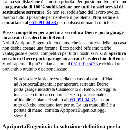
La tua soddisfazione è la nostra priorità. Per questo motivo, offriamo
una
garanzia di 100% soddisfazione per tutti i nostri servizi di
sostituzione serrature
. Se non sei soddisfatto del lavoro svolto,
faremo tutto il possibile per risolvere il problema.
Non esitare a
contattarci al
051 091 04 33
per qualsiasi domanda o richiesta.
Prezzi competitivi per apertura serratura Dierre porta garage
incastrata Casalecchio di Reno!
Noi di ApriportaEugenio.it, crediamo che la sicurezza della tua casa
non debba costare una fortuna. Ecco perché offriamo tariffe
vantaggiose e prezzi competitivi per tutti i nostri servizi di
apertura
serratura Dierre porta garage incastrata Casalecchio di Reno
.
Vuoi saperne di più? Chiamaci ora al
051 091 04 33
e richiedi un
preventivo gratuito e personalizzato.
Non lasciare la sicurezza della tua casa al caso, affidati
ad ApriportaEugenio.it per apertura serratura Dierre
porta garage incastrata Casalecchio di Reno. Proteggi la
tua casa e i tuoi cari con un servizio professionale e
affidabile. Chiamaci subito al
051 091 04 33
e scopri
tutto ciò che possiamo fare per te. La tua tranquillità è a
portata di mano, contatta ApriportaEugenio.it oggi
stesso!
ApriportaEugenio.it: la soluzione definitiva per la