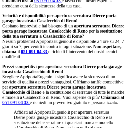
Chiamaci ora al
051 091 04 33
e lascia che i nostri esperti si
prendano cura della sicurezza della tua casa.
Velocità e disponibilità per apertura serratura Dierre porta
garage incastrata Casalecchio di Reno!
Capitano imprevisti e hai bisogno di un
apertura serratura Dierre
porta garage incastrata Casalecchio di Reno
per la
sostituzione
della tua serratura a Casalecchio di Reno
?
Nessun problema! ApriportaEugenio.it è disponibile 24 ore su 24, 7
giorni su 7, per venirti incontro in ogni situazione.
Non aspettare,
chiama il
051 091 04 33
e richiedi l’intervento dei nostri tecnici
qualificati.
Prezzi competitivi per apertura serratura Dierre porta garage
incastrata Casalecchio di Reno!
Scegliere ApriportaEugenio.it significa avere la sicurezza di un
servizio di qualità a prezzi vantaggiosi. Offriamo tariffe competitive
per
apertura serratura Dierre porta garage incastrata
Casalecchio di Reno
e la sostituzione di serrature di tutte le marche
e modelli a Casalecchio di Reno. Vuoi saperne di più?
Chiamaci al
051 091 04 33
e richiedi un preventivo gratuito e personalizzato.
Affidati ad ApriportaEugenio.it per apertura serratura
Dierre porta garage incastrata Casalecchio di Reno e la
sostituzione delle serrature di qualsiasi marca e modello
a Casalecchio di Reno. Non lasciare nulla al caso,