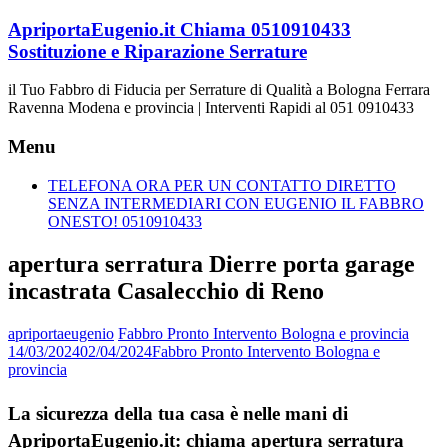
Vai
ApriportaEugenio.it Chiama 0510910433
al
Sostituzione e Riparazione Serrature
contenuto
il Tuo Fabbro di Fiducia per Serrature di Qualità a Bologna Ferrara
Ravenna Modena e provincia | Interventi Rapidi al 051 0910433
Menu
TELEFONA ORA PER UN CONTATTO DIRETTO
SENZA INTERMEDIARI CON EUGENIO IL FABBRO
ONESTO! 0510910433
apertura serratura Dierre porta garage
incastrata Casalecchio di Reno
apriportaeugenio
Fabbro Pronto Intervento Bologna e provincia
14/03/2024
02/04/2024
Fabbro Pronto Intervento Bologna e
provincia
La sicurezza della tua casa è nelle mani di
ApriportaEugenio.it: chiama apertura serratura