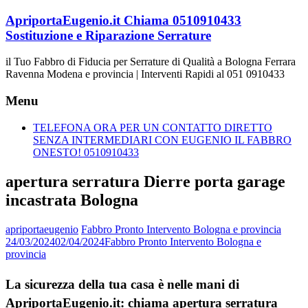
Vai
ApriportaEugenio.it Chiama 0510910433
al
Sostituzione e Riparazione Serrature
contenuto
il Tuo Fabbro di Fiducia per Serrature di Qualità a Bologna Ferrara
Ravenna Modena e provincia | Interventi Rapidi al 051 0910433
Menu
TELEFONA ORA PER UN CONTATTO DIRETTO
SENZA INTERMEDIARI CON EUGENIO IL FABBRO
ONESTO! 0510910433
apertura serratura Dierre porta garage
incastrata Bologna
apriportaeugenio
Fabbro Pronto Intervento Bologna e provincia
24/03/2024
02/04/2024
Fabbro Pronto Intervento Bologna e
provincia
La sicurezza della tua casa è nelle mani di
ApriportaEugenio.it: chiama apertura serratura