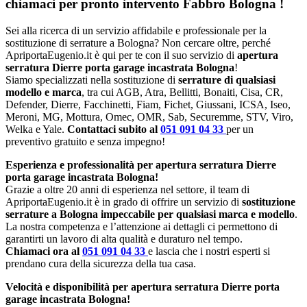
chiamaci per pronto intervento
Fabbro Bologna
!
Sei alla ricerca di un servizio affidabile e professionale per la
sostituzione di serrature a Bologna? Non cercare oltre, perché
ApriportaEugenio.it è qui per te con il suo servizio di
apertura
serratura Dierre porta garage incastrata Bologna
!
Siamo specializzati nella sostituzione di
serrature di qualsiasi
modello e marca
, tra cui AGB, Atra, Bellitti, Bonaiti, Cisa, CR,
Defender, Dierre, Facchinetti, Fiam, Fichet, Giussani, ICSA, Iseo,
Meroni, MG, Mottura, Omec, OMR, Sab, Securemme, STV, Viro,
Welka e Yale.
Contattaci subito al
051 091 04 33
per un
preventivo gratuito e senza impegno!
Esperienza e professionalità per apertura serratura Dierre
porta garage incastrata Bologna!
Grazie a oltre 20 anni di esperienza nel settore, il team di
ApriportaEugenio.it è in grado di offrire un servizio di
sostituzione
serrature a Bologna impeccabile per qualsiasi marca e modello
.
La nostra competenza e l’attenzione ai dettagli ci permettono di
garantirti un lavoro di alta qualità e duraturo nel tempo.
Chiamaci ora al
051 091 04 33
e lascia che i nostri esperti si
prendano cura della sicurezza della tua casa.
Velocità e disponibilità per apertura serratura Dierre porta
garage incastrata Bologna!