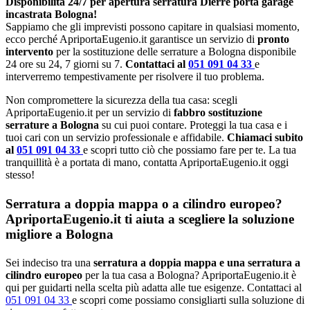
Disponibilità 24/7 per apertura serratura Dierre porta garage
incastrata Bologna!
Sappiamo che gli imprevisti possono capitare in qualsiasi momento,
ecco perché ApriportaEugenio.it garantisce un servizio di
pronto
intervento
per la sostituzione delle serrature a Bologna disponibile
24 ore su 24, 7 giorni su 7.
Contattaci al
051 091 04 33
e
interverremo tempestivamente per risolvere il tuo problema.
Non compromettere la sicurezza della tua casa: scegli
ApriportaEugenio.it per un servizio di
fabbro sostituzione
serrature a Bologna
su cui puoi contare. Proteggi la tua casa e i
tuoi cari con un servizio professionale e affidabile.
Chiamaci subito
al
051 091 04 33
e scopri tutto ciò che possiamo fare per te. La tua
tranquillità è a portata di mano, contatta ApriportaEugenio.it oggi
stesso!
Serratura a doppia mappa o a cilindro europeo?
ApriportaEugenio.it ti aiuta a scegliere la soluzione
migliore a Bologna
Sei indeciso tra una
serratura a doppia mappa e una serratura a
cilindro europeo
per la tua casa a Bologna? ApriportaEugenio.it è
qui per guidarti nella scelta più adatta alle tue esigenze. Contattaci al
051 091 04 33
e scopri come possiamo consigliarti sulla soluzione di