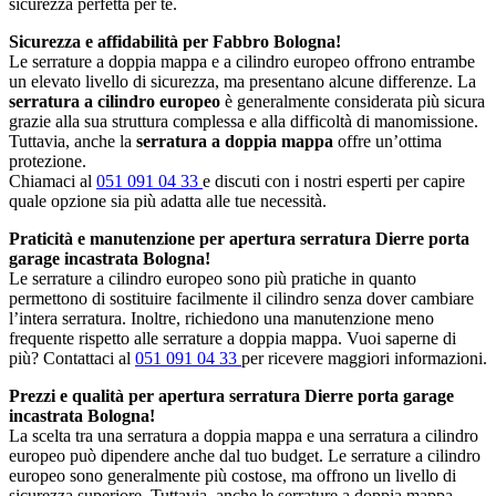
sicurezza perfetta per te.
Sicurezza e affidabilità per Fabbro Bologna!
Le serrature a doppia mappa e a cilindro europeo offrono entrambe
un elevato livello di sicurezza, ma presentano alcune differenze. La
serratura a cilindro europeo
è generalmente considerata più sicura
grazie alla sua struttura complessa e alla difficoltà di manomissione.
Tuttavia, anche la
serratura a doppia mappa
offre un’ottima
protezione.
Chiamaci al
051 091 04 33
e discuti con i nostri esperti per capire
quale opzione sia più adatta alle tue necessità.
Praticità e manutenzione per apertura serratura Dierre porta
garage incastrata Bologna!
Le serrature a cilindro europeo sono più pratiche in quanto
permettono di sostituire facilmente il cilindro senza dover cambiare
l’intera serratura. Inoltre, richiedono una manutenzione meno
frequente rispetto alle serrature a doppia mappa. Vuoi saperne di
più? Contattaci al
051 091 04 33
per ricevere maggiori informazioni.
Prezzi e qualità per apertura serratura Dierre porta garage
incastrata Bologna!
La scelta tra una serratura a doppia mappa e una serratura a cilindro
europeo può dipendere anche dal tuo budget. Le serrature a cilindro
europeo sono generalmente più costose, ma offrono un livello di
sicurezza superiore. Tuttavia, anche le serrature a doppia mappa