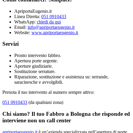
ApriportaEugenio.it
Linea Diretta:
051 0910433
WhatsApp:
chiedi da qui
Email:
info@apriportaeugenio.it
Website:
www.apriportaeugenio.it
Servizi
Pronto intervento fabbro.
Apertura porte urgente.
Aperture giudiziarie.
Sostituzione serrature.
Riparazione, sostituzione e assistenza su: serrande,
saracinesche e avvolgibili.
Prenota il tuo intervento al numero sempre attivo:
051 0910433
(da qualsiasi zona)
Chi siamo? Il tuo Fabbro a Bologna che risponde ed
interviene non un call center
apriportaeugenio.it
è un’azienda specializzata nell’apertura di porte