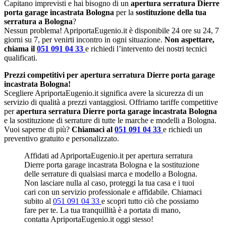
Capitano imprevisti e hai bisogno di un
apertura serratura Dierre
porta garage incastrata Bologna
per la
sostituzione della tua
serratura a Bologna
?
Nessun problema! ApriportaEugenio.it è disponibile 24 ore su 24, 7
giorni su 7, per venirti incontro in ogni situazione.
Non aspettare,
chiama il
051 091 04 33
e richiedi l’intervento dei nostri tecnici
qualificati.
Prezzi competitivi per apertura serratura Dierre porta garage
incastrata Bologna!
Scegliere ApriportaEugenio.it significa avere la sicurezza di un
servizio di qualità a prezzi vantaggiosi. Offriamo tariffe competitive
per
apertura serratura Dierre porta garage incastrata Bologna
e la sostituzione di serrature di tutte le marche e modelli a Bologna.
Vuoi saperne di più?
Chiamaci al
051 091 04 33
e richiedi un
preventivo gratuito e personalizzato.
Affidati ad ApriportaEugenio.it per apertura serratura
Dierre porta garage incastrata Bologna e la sostituzione
delle serrature di qualsiasi marca e modello a Bologna.
Non lasciare nulla al caso, proteggi la tua casa e i tuoi
cari con un servizio professionale e affidabile. Chiamaci
subito al
051 091 04 33
e scopri tutto ciò che possiamo
fare per te. La tua tranquillità è a portata di mano,
contatta ApriportaEugenio.it oggi stesso!