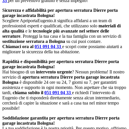
33
per un preventivo gratuito e senza impegno!
Sicurezza e affidabilità per apertura serratura Dierre porta
garage incastrata Bologna!
Scegliere ApriportaEugenio.it significa affidarsi a un team di
professionisti esperti e qualificati, che utilizzano solo
materiali di
alta qualità
e le
tecnologie più avanzate nel settore delle
serrature
. Proteggi la tua casa e la tua famiglia con un servizio di
sostituzione serratura a Bologna
su cui puoi contare.
Chiamaci ora al
051 091 04 33
e scopri come possiamo aiutarti a
migliorare la sicurezza della tua abitazione.
Rapidità e disponibilità per apertura serratura Dierre porta
garage incastrata Bologna!
Hai bisogno di un
intervento urgente
? Nessun problema! Il nostro
servizio di
apertura serratura Dierre porta garage incastrata
Bologna
è disponibile 24 ore su 24, 7 giorni su 7, per garantirti
assistenza e supporto in ogni momento. Non aspettare che sia troppo
tardi,
chiama subito il
051 091 04 33
e richiedi l’intervento di
Eugenio che ti risponderà direttamente senza alcun intermediario,
cercherà di capire la situazione e sarà a casa tua nel minor tempo
possibile!
Soddisfazione garantita per apertura serratura Dierre porta
garage incastrata Bologna!
La tua soddisfazione è la nostra priorità. Per questo motivo, offriamo