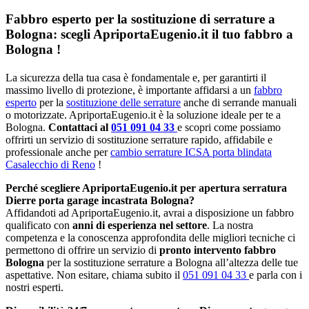
Fabbro esperto per la sostituzione di serrature a
Bologna: scegli ApriportaEugenio.it il tuo fabbro a
Bologna !
La sicurezza della tua casa è fondamentale e, per garantirti il
massimo livello di protezione, è importante affidarsi a un
fabbro
esperto
per la
sostituzione delle serrature
anche di serrande manuali
o motorizzate. ApriportaEugenio.it è la soluzione ideale per te a
Bologna.
Contattaci al
051 091 04 33
e scopri come possiamo
offrirti un servizio di sostituzione serrature rapido, affidabile e
professionale anche per
cambio serrature ICSA porta blindata
Casalecchio di Reno
!
Perché scegliere ApriportaEugenio.it per apertura serratura
Dierre porta garage incastrata Bologna?
Affidandoti ad ApriportaEugenio.it, avrai a disposizione un fabbro
qualificato con
anni di esperienza nel settore
. La nostra
competenza e la conoscenza approfondita delle migliori tecniche ci
permettono di offrire un servizio di
pronto intervento fabbro
Bologna
per la sostituzione serrature a Bologna all’altezza delle tue
aspettative. Non esitare, chiama subito il
051 091 04 33
e parla con i
nostri esperti.