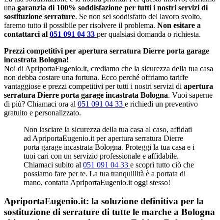
una
garanzia di 100% soddisfazione per tutti i nostri servizi di
sostituzione serrature
. Se non sei soddisfatto del lavoro svolto,
faremo tutto il possibile per risolvere il problema.
Non esitare a
contattarci al
051 091 04 33
per qualsiasi domanda o richiesta.
Prezzi competitivi per apertura serratura Dierre porta garage
incastrata Bologna!
Noi di ApriportaEugenio.it, crediamo che la sicurezza della tua casa
non debba costare una fortuna. Ecco perché offriamo tariffe
vantaggiose e prezzi competitivi per tutti i nostri servizi di
apertura
serratura Dierre porta garage incastrata Bologna
. Vuoi saperne
di più? Chiamaci ora al
051 091 04 33
e richiedi un preventivo
gratuito e personalizzato.
Non lasciare la sicurezza della tua casa al caso, affidati
ad ApriportaEugenio.it per apertura serratura Dierre
porta garage incastrata Bologna. Proteggi la tua casa e i
tuoi cari con un servizio professionale e affidabile.
Chiamaci subito al
051 091 04 33
e scopri tutto ciò che
possiamo fare per te. La tua tranquillità è a portata di
mano, contatta ApriportaEugenio.it oggi stesso!
ApriportaEugenio.it: la soluzione definitiva per la
sostituzione di serrature di tutte le marche a Bologna