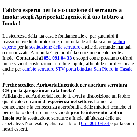
Fabbro esperto per la sostituzione di serrature a
Imola: scegli ApriportaEugenio.it il tuo fabbro a
Imola !
La sicurezza della tua casa è fondamentale e, per garantirti il
massimo livello di protezione, è importante affidarsi a un
fabbro
esperto
per la
sostituzione delle serrature
anche di serrande manuali
o motorizzate. ApriportaEugenio.it è la soluzione ideale per te a
Imola.
Contattaci al
051 091 04 33
e scopri come possiamo offrirti
un servizio di sostituzione serrature rapido, affidabile e professionale
anche per
cambio serrature STV porta blindata San Pietro in Casale
!
Perché scegliere ApriportaEugenio.it per apertura serratura
CR porta garage incastrata Imola?
Affidandoti ad ApriportaEugenio.it, avrai a disposizione un fabbro
qualificato con
anni di esperienza nel settore
. La nostra
competenza e la conoscenza approfondita delle migliori tecniche ci
permettono di offrire un servizio di
pronto intervento fabbro
Imola
per la sostituzione serrature a Imola all’altezza delle tue
aspettative. Non esitare, chiama subito il
051 091 04 33
e parla con i
nostri esperti.