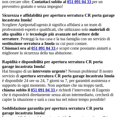
non cercare oltre.
Contattaci subito al
051 091 04 33
per un
preventivo gratuito e senza impegno!
Sicurezza e affidabilità per apertura serratura CR porta garage
incastrata Imola!
Scegliere ApriportaEugenio.it significa affidarsi a un team di
professionisti esperti e qualificati, che utilizzano solo
materiali di
alta qualità
e le
tecnologie più avanzate nel settore delle
serrature
. Proteggi la tua casa e la tua famiglia con un servizio di
sostituzione serratura a Imola
su cui puoi contare.
Chiamaci ora al
051 091 04 33
e scopri come possiamo aiutarti a
migliorare la sicurezza della tua abitazione.
Rapidità e disponibilità per apertura serratura CR porta
garage incastrata Imola!
Hai bisogno di un
intervento urgente
? Nessun problema! Il nostro
servizio di
apertura serratura CR porta garage incastrata Imola
è disponibile 24 ore su 24, 7 giorni su 7, per garantirti assistenza e
supporto in ogni momento. Non aspettare che sia troppo tardi,
chiama subito il
051 091 04 33
e richiedi l’intervento di Eugenio
che ti risponderà direttamente senza alcun intermediario, cercherà di
capire la situazione e sarà a casa tua nel minor tempo possibile!
Soddisfazione garantita per apertura serratura CR porta
garage incastrata Imola!