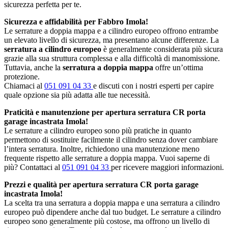
sicurezza perfetta per te.
Sicurezza e affidabilità per Fabbro Imola!
Le serrature a doppia mappa e a cilindro europeo offrono entrambe
un elevato livello di sicurezza, ma presentano alcune differenze. La
serratura a cilindro europeo
è generalmente considerata più sicura
grazie alla sua struttura complessa e alla difficoltà di manomissione.
Tuttavia, anche la
serratura a doppia mappa
offre un’ottima
protezione.
Chiamaci al
051 091 04 33
e discuti con i nostri esperti per capire
quale opzione sia più adatta alle tue necessità.
Praticità e manutenzione per apertura serratura CR porta
garage incastrata Imola!
Le serrature a cilindro europeo sono più pratiche in quanto
permettono di sostituire facilmente il cilindro senza dover cambiare
l’intera serratura. Inoltre, richiedono una manutenzione meno
frequente rispetto alle serrature a doppia mappa. Vuoi saperne di
più? Contattaci al
051 091 04 33
per ricevere maggiori informazioni.
Prezzi e qualità per apertura serratura CR porta garage
incastrata Imola!
La scelta tra una serratura a doppia mappa e una serratura a cilindro
europeo può dipendere anche dal tuo budget. Le serrature a cilindro
europeo sono generalmente più costose, ma offrono un livello di