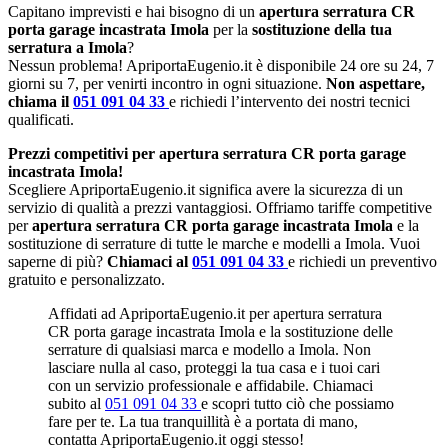
Capitano imprevisti e hai bisogno di un
apertura serratura CR
porta garage incastrata Imola
per la
sostituzione della tua
serratura a Imola
?
Nessun problema! ApriportaEugenio.it è disponibile 24 ore su 24, 7
giorni su 7, per venirti incontro in ogni situazione.
Non aspettare,
chiama il
051 091 04 33
e richiedi l’intervento dei nostri tecnici
qualificati.
Prezzi competitivi per apertura serratura CR porta garage
incastrata Imola!
Scegliere ApriportaEugenio.it significa avere la sicurezza di un
servizio di qualità a prezzi vantaggiosi. Offriamo tariffe competitive
per
apertura serratura CR porta garage incastrata Imola
e la
sostituzione di serrature di tutte le marche e modelli a Imola. Vuoi
saperne di più?
Chiamaci al
051 091 04 33
e richiedi un preventivo
gratuito e personalizzato.
Affidati ad ApriportaEugenio.it per apertura serratura
CR porta garage incastrata Imola e la sostituzione delle
serrature di qualsiasi marca e modello a Imola. Non
lasciare nulla al caso, proteggi la tua casa e i tuoi cari
con un servizio professionale e affidabile. Chiamaci
subito al
051 091 04 33
e scopri tutto ciò che possiamo
fare per te. La tua tranquillità è a portata di mano,
contatta ApriportaEugenio.it oggi stesso!