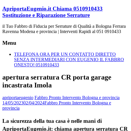
Vai
ApriportaEugenio.it Chiama 0510910433
al
Sostituzione e Riparazione Serrature
contenuto
il Tuo Fabbro di Fiducia per Serrature di Qualità a Bologna Ferrara
Ravenna Modena e provincia | Interventi Rapidi al 051 0910433
Menu
TELEFONA ORA PER UN CONTATTO DIRETTO
SENZA INTERMEDIARI CON EUGENIO IL FABBRO
ONESTO! 0510910433
apertura serratura CR porta garage
incastrata Imola
apriportaeugenio
Fabbro Pronto Intervento Bologna e provincia
14/05/2023
02/04/2024
Fabbro Pronto Intervento Bologna e
provincia
La sicurezza della tua casa è nelle mani di
ApriportaEugenio.it: chiama apertura serratura CR