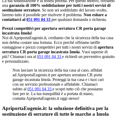
La tua soddisfazione è la nostra priorità. Per questo motivo, offriamo
una
garanzia di 100% soddisfazione per tutti i nostri servizi di
sostituzione serrature
. Se non sei soddisfatto del lavoro svolto,
faremo tutto il possibile per risolvere il problema.
Non esitare a
contattarci al
051 091 04 33
per qualsiasi domanda o richiesta.
Prezzi competitivi per apertura serratura CR porta garage
incastrata Imola!
Noi di ApriportaEugenio.it, crediamo che la sicurezza della tua casa
non debba costare una fortuna. Ecco perché offriamo tariffe
vantaggiose e prezzi competitivi per tutti i nostri servizi di
apertura
serratura CR porta garage incastrata Imola
. Vuoi saperne di
più? Chiamaci ora al
051 091 04 33
e richiedi un preventivo gratuito
e personalizzato.
Non lasciare la sicurezza della tua casa al caso, affidati
ad ApriportaEugenio.it per apertura serratura CR porta
garage incastrata Imola. Proteggi la tua casa e i tuoi cari
con un servizio professionale e affidabile. Chiamaci
subito al
051 091 04 33
e scopri tutto ciò che possiamo
fare per te. La tua tranquillità è a portata di mano,
contatta ApriportaEugenio.it oggi stesso!
ApriportaEugenio.it: la soluzione definitiva per la
sostituzione di serrature di tutte le marche a Imola