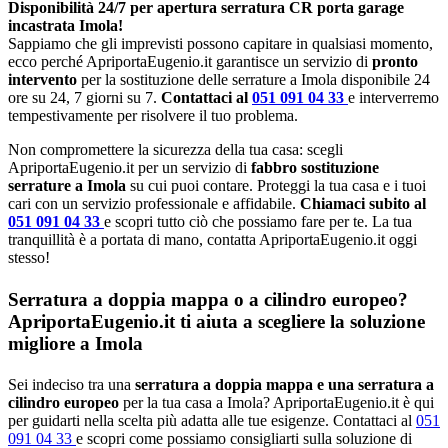
Disponibilità 24/7 per apertura serratura CR porta garage
incastrata Imola!
Sappiamo che gli imprevisti possono capitare in qualsiasi momento,
ecco perché ApriportaEugenio.it garantisce un servizio di
pronto
intervento
per la sostituzione delle serrature a Imola disponibile 24
ore su 24, 7 giorni su 7.
Contattaci al
051 091 04 33
e interverremo
tempestivamente per risolvere il tuo problema.
Non compromettere la sicurezza della tua casa: scegli
ApriportaEugenio.it per un servizio di
fabbro sostituzione
serrature a Imola
su cui puoi contare. Proteggi la tua casa e i tuoi
cari con un servizio professionale e affidabile.
Chiamaci subito al
051 091 04 33
e scopri tutto ciò che possiamo fare per te. La tua
tranquillità è a portata di mano, contatta ApriportaEugenio.it oggi
stesso!
Serratura a doppia mappa o a cilindro europeo?
ApriportaEugenio.it ti aiuta a scegliere la soluzione
migliore a Imola
Sei indeciso tra una
serratura a doppia mappa e una serratura a
cilindro europeo
per la tua casa a Imola? ApriportaEugenio.it è qui
per guidarti nella scelta più adatta alle tue esigenze. Contattaci al
051
091 04 33
e scopri come possiamo consigliarti sulla soluzione di