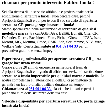
chiamaci per pronto intervento
Fabbro Imola
!
Sei alla ricerca di un servizio affidabile e professionale per la
sostituzione di serrature a Imola? Non cercare oltre, perché
ApriportaEugenio.it è qui per te con il suo servizio di
apertura
serratura CR porta garage incastrata Imola
!
Siamo specializzati nella sostituzione di
serrature di qualsiasi
modello e marca
, tra cui AGB, Atra, Bellitti, Bonaiti, Cisa, CR,
Defender, Dierre, Facchinetti, Fiam, Fichet, Giussani, ICSA, Iseo,
Meroni, MG, Mottura, Omec, OMR, Sab, Securemme, STV, Viro,
Welka e Yale.
Contattaci subito al
051 091 04 33
per un
preventivo gratuito e senza impegno!
Esperienza e professionalità per apertura serratura CR porta
garage incastrata Imola!
Grazie a oltre 20 anni di esperienza nel settore, il team di
ApriportaEugenio.it è in grado di offrire un servizio di
sostituzione
serrature a Imola impeccabile per qualsiasi marca e modello
. La
nostra competenza e l’attenzione ai dettagli ci permettono di
garantirti un lavoro di alta qualità e duraturo nel tempo.
Chiamaci ora al
051 091 04 33
e lascia che i nostri esperti si
prendano cura della sicurezza della tua casa.
Velocità e disponibilità per apertura serratura CR porta garage
incastrata Imola!