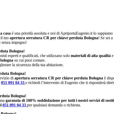
ua casa
è una priorità assoluta e noi di ApriportaEugenio.it lo sappiam
 il tuo
apertura serratura CR per chiave perduta Bologna
! Se sei 
 e senza impegno!
erduta Bologna!
isti esperti e qualificati, che utilizzano solo
materiali di alta qualità
e
 Bologna
su cui puoi contare.
iorare la sicurezza della tua abitazione.
erduta Bologna!
rvizio di
apertura serratura CR per chiave perduta Bologna
è dispo
l
051 091 04 33
e richiedi l’intervento di Eugenio che ti risponderà dire
erduta Bologna!
 una
garanzia di 100% soddisfazione per tutti i nostri servizi di sost
al
051 091 04 33
per qualsiasi domanda o richiesta.
a Bologna!