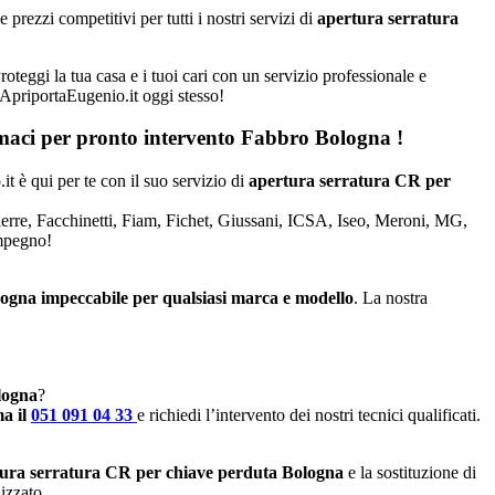
rezzi competitivi per tutti i nostri servizi di
apertura serratura
oteggi la tua casa e i tuoi cari con un servizio professionale e
a ApriportaEugenio.it oggi stesso!
iamaci per pronto intervento
Fabbro Bologna
!
it è qui per te con il suo servizio di
apertura serratura CR per
Dierre, Facchinetti, Fiam, Fichet, Giussani, ICSA, Iseo, Meroni, MG,
impegno!
logna impeccabile per qualsiasi marca e modello
. La nostra
ologna
?
a il
051 091 04 33
e richiedi l’intervento dei nostri tecnici qualificati.
ura serratura CR per chiave perduta Bologna
e la sostituzione di
izzato.