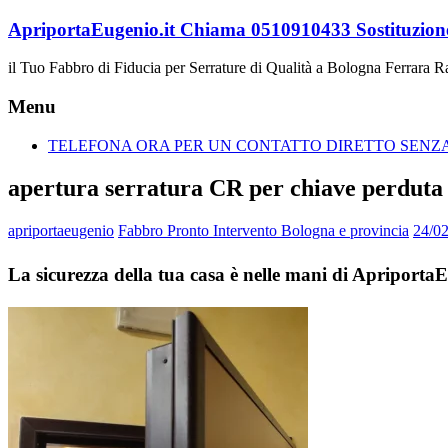
Vai
ApriportaEugenio.it Chiama 0510910433 Sostituzione
al
contenuto
il Tuo Fabbro di Fiducia per Serrature di Qualità a Bologna Ferrara 
Menu
TELEFONA ORA PER UN CONTATTO DIRETTO SENZA 
apertura serratura CR per chiave perduta
apriportaeugenio
Fabbro Pronto Intervento Bologna e provincia
24/0
La sicurezza della tua casa è nelle mani di Apriport