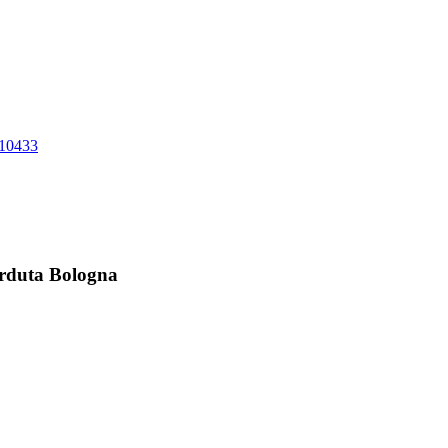
10433
perduta Bologna