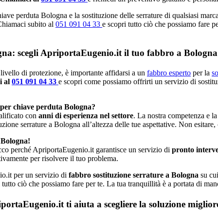
iave perduta Bologna e la sostituzione delle serrature di qualsiasi marc
 Chiamaci subito al
051 091 04 33
e scopri tutto ciò che possiamo fare pe
gna: scegli ApriportaEugenio.it il tuo fabbro a Bologna
livello di protezione, è importante affidarsi a un
fabbro esperto
per la
so
i al
051 091 04 33
e scopri come possiamo offrirti un servizio di sostit
 per chiave perduta Bologna?
alificato con
anni di esperienza nel settore
. La nostra competenza e la
tuzione serrature a Bologna all’altezza delle tue aspettative. Non esitare,
 Bologna!
cco perché ApriportaEugenio.it garantisce un servizio di
pronto interv
ivamente per risolvere il tuo problema.
o.it per un servizio di
fabbro sostituzione serrature a Bologna
su cui
 tutto ciò che possiamo fare per te. La tua tranquillità è a portata di ma
rtaEugenio.it ti aiuta a scegliere la soluzione miglio