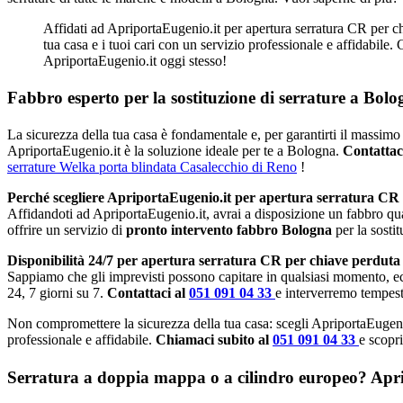
Affidati ad ApriportaEugenio.it per apertura serratura CR per ch
tua casa e i tuoi cari con un servizio professionale e affidabile.
ApriportaEugenio.it oggi stesso!
Fabbro esperto per la sostituzione di serrature a Bolo
La sicurezza della tua casa è fondamentale e, per garantirti il massimo 
ApriportaEugenio.it è la soluzione ideale per te a Bologna.
Contattac
serrature Welka porta blindata Casalecchio di Reno
!
Perché scegliere ApriportaEugenio.it per apertura serratura CR
Affidandoti ad ApriportaEugenio.it, avrai a disposizione un fabbro qu
offrire un servizio di
pronto intervento fabbro Bologna
per la sosti
Disponibilità 24/7 per apertura serratura CR per chiave perduta
Sappiamo che gli imprevisti possono capitare in qualsiasi momento, e
24, 7 giorni su 7.
Contattaci al
051 091 04 33
e interverremo tempest
Non compromettere la sicurezza della tua casa: scegli ApriportaEugeni
professionale e affidabile.
Chiamaci subito al
051 091 04 33
e scopri
Serratura a doppia mappa o a cilindro europeo? Apripo