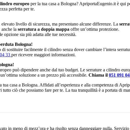
ilindro europeo
per la tua casa a Bologna? ApriportaEugenio.it è qui per
zza perfetta per te.
elevato livello di sicurezza, ma presentano alcune differenze. La
serra
, anche la
serratura a doppia mappa
offre un’ottima protezione.
le opzione sia più adatta alle tue necessità.
perduta Bologna!
di sostituire facilmente il cilindro senza dover cambiare l’intera serrat
 04 33
per ricevere maggiori informazioni.
ologna!
europeo può dipendere anche dal tuo budget. Le serrature a cilindro eur
 un’ottima soluzione a un prezzo più accessibile.
Chiama il
051 091 0
 la tua casa a Bologna. Affidati all’esperienza e alla competenza di Aprip
i tutto ciò che possiamo fare per te. La tua tranquillità è a portata di m
vato in meno di mezz’ora e ha risolto senza danneggiare nulla. Servizio