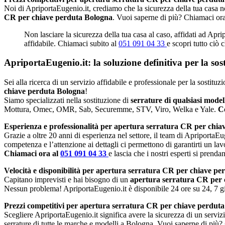
Noi di ApriportaEugenio.it, crediamo che la sicurezza della tua casa no
CR per chiave perduta Bologna
. Vuoi saperne di più? Chiamaci or
Non lasciare la sicurezza della tua casa al caso, affidati ad Apr
affidabile. Chiamaci subito al
051 091 04 33
e scopri tutto ciò 
ApriportaEugenio.it: la soluzione definitiva per la so
Sei alla ricerca di un servizio affidabile e professionale per la sostit
chiave perduta Bologna
!
Siamo specializzati nella sostituzione di
serrature di qualsiasi mode
Mottura, Omec, OMR, Sab, Securemme, STV, Viro, Welka e Yale.
Co
Esperienza e professionalità per apertura serratura CR per chia
Grazie a oltre 20 anni di esperienza nel settore, il team di ApriportaEug
competenza e l’attenzione ai dettagli ci permettono di garantirti un lav
Chiamaci ora al
051 091 04 33
e lascia che i nostri esperti si prenda
Velocità e disponibilità per apertura serratura CR per chiave pe
Capitano imprevisti e hai bisogno di un
apertura serratura CR per
Nessun problema! ApriportaEugenio.it è disponibile 24 ore su 24, 7 gio
Prezzi competitivi per apertura serratura CR per chiave perdut
Scegliere ApriportaEugenio.it significa avere la sicurezza di un serviz
serrature di tutte le marche e modelli a Bologna. Vuoi saperne di più?