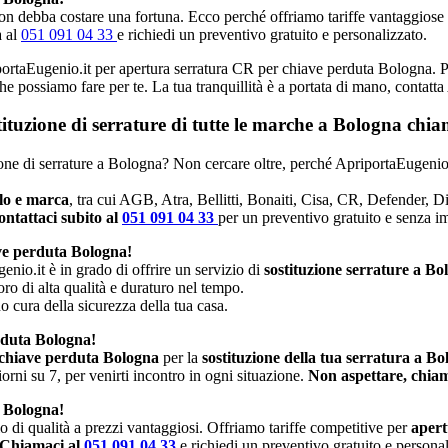
n debba costare una fortuna. Ecco perché offriamo tariffe vantaggiose e p
a al
051 091 04 33
e richiedi un preventivo gratuito e personalizzato.
iportaEugenio.it per apertura serratura CR per chiave perduta Bologna. Pr
che possiamo fare per te. La tua tranquillità è a portata di mano, contatt
stituzione di serrature di tutte le marche a Bologna ch
uzione di serrature a Bologna? Non cercare oltre, perché ApriportaEugenio.
llo e marca
, tra cui AGB, Atra, Bellitti, Bonaiti, Cisa, CR, Defender, 
ntattaci subito al
051 091 04 33
per un preventivo gratuito e senza 
ve perduta Bologna!
enio.it è in grado di offrire un servizio di
sostituzione serrature a Bo
oro di alta qualità e duraturo nel tempo.
no cura della sicurezza della tua casa.
rduta Bologna!
 chiave perduta Bologna
per la
sostituzione della tua serratura a B
rni su 7, per venirti incontro in ogni situazione.
Non aspettare, chiam
a Bologna!
io di qualità a prezzi vantaggiosi. Offriamo tariffe competitive per
apert
Chiamaci al
051 091 04 33
e richiedi un preventivo gratuito e personal