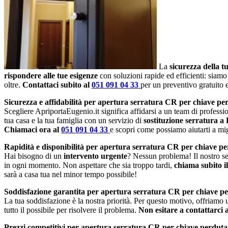
La
sicurezza della t
rispondere alle tue esigenze
con soluzioni rapide ed efficienti: siamo
oltre.
Contattaci subito al
051 091 04 33
per un preventivo gratuito
Sicurezza e affidabilità per apertura serratura CR per chiave p
Scegliere ApriportaEugenio.it significa affidarsi a un team di profession
tua casa e la tua famiglia con un servizio di
sostituzione serratura a
Chiamaci ora al
051 091 04 33
e scopri come possiamo aiutarti a migl
Rapidità e disponibilità per apertura serratura CR per chiave p
Hai bisogno di un
intervento urgente
? Nessun problema! Il nostro se
in ogni momento. Non aspettare che sia troppo tardi,
chiama subito i
sarà a casa tua nel minor tempo possibile!
Soddisfazione garantita per apertura serratura CR per chiave p
La tua soddisfazione è la nostra priorità. Per questo motivo, offriamo
tutto il possibile per risolvere il problema.
Non esitare a contattarci 
Prezzi competitivi per apertura serratura CR per chiave perdut