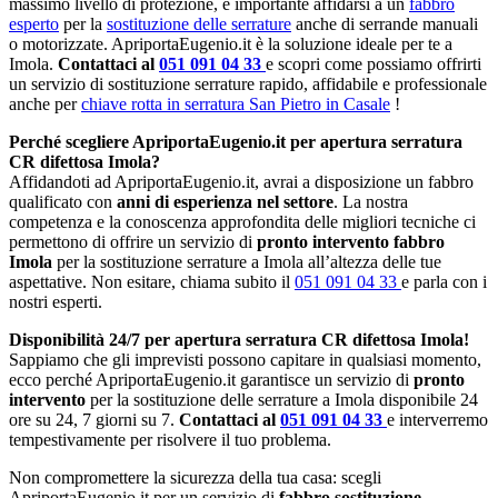
massimo livello di protezione, è importante affidarsi a un
fabbro
esperto
per la
sostituzione delle serrature
anche di serrande manuali
o motorizzate. ApriportaEugenio.it è la soluzione ideale per te a
Imola.
Contattaci al
051 091 04 33
e scopri come possiamo offrirti
un servizio di sostituzione serrature rapido, affidabile e professionale
anche per
chiave rotta in serratura San Pietro in Casale
!
Perché scegliere ApriportaEugenio.it per apertura serratura
CR difettosa Imola?
Affidandoti ad ApriportaEugenio.it, avrai a disposizione un fabbro
qualificato con
anni di esperienza nel settore
. La nostra
competenza e la conoscenza approfondita delle migliori tecniche ci
permettono di offrire un servizio di
pronto intervento fabbro
Imola
per la sostituzione serrature a Imola all’altezza delle tue
aspettative. Non esitare, chiama subito il
051 091 04 33
e parla con i
nostri esperti.
Disponibilità 24/7 per apertura serratura CR difettosa Imola!
Sappiamo che gli imprevisti possono capitare in qualsiasi momento,
ecco perché ApriportaEugenio.it garantisce un servizio di
pronto
intervento
per la sostituzione delle serrature a Imola disponibile 24
ore su 24, 7 giorni su 7.
Contattaci al
051 091 04 33
e interverremo
tempestivamente per risolvere il tuo problema.
Non compromettere la sicurezza della tua casa: scegli
ApriportaEugenio.it per un servizio di
fabbro sostituzione