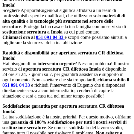
Imola!
Scegliere ApriportaEugenio.it significa affidarsi a un team di
professionisti esperti e qualificati, che utilizzano solo
materiali di
alta qualità
e le
tecnologie più avanzate nel settore delle
serrature
. Proteggi la tua casa e la tua famiglia con un servizio di
sostituzione serratura a Imola
su cui puoi contare.
Chiamaci ora al
051 091 04 33
e scopri come possiamo aiutarti a
migliorare la sicurezza della tua abitazione.
Rapidità e disponibilità per apertura serratura CR difettosa
Imola!
Hai bisogno di un
intervento urgente
? Nessun problema! Il nostro
servizio di
apertura serratura CR difettosa Imola
è disponibile
24 ore su 24, 7 giorni su 7, per garantirti assistenza e supporto in
ogni momento. Non aspettare che sia troppo tardi,
chiama subito il
051 091 04 33
e richiedi l’intervento di Eugenio che ti risponderà
direttamente senza alcun intermediario, cercherà di capire la
situazione e sarà a casa tua nel minor tempo possibile!
Soddisfazione garantita per apertura serratura CR difettosa
Imola!
La tua soddisfazione è la nostra priorità. Per questo motivo, offriamo
una
garanzia di 100% soddisfazione per tutti i nostri servizi di
sostituzione serrature
. Se non sei soddisfatto del lavoro svolto,
faremo tutto il possibile per risolvere il problema.
Non esitare a