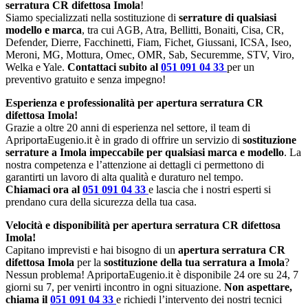
serratura CR difettosa Imola
!
Siamo specializzati nella sostituzione di
serrature di qualsiasi
modello e marca
, tra cui AGB, Atra, Bellitti, Bonaiti, Cisa, CR,
Defender, Dierre, Facchinetti, Fiam, Fichet, Giussani, ICSA, Iseo,
Meroni, MG, Mottura, Omec, OMR, Sab, Securemme, STV, Viro,
Welka e Yale.
Contattaci subito al
051 091 04 33
per un
preventivo gratuito e senza impegno!
Esperienza e professionalità per apertura serratura CR
difettosa Imola!
Grazie a oltre 20 anni di esperienza nel settore, il team di
ApriportaEugenio.it è in grado di offrire un servizio di
sostituzione
serrature a Imola impeccabile per qualsiasi marca e modello
. La
nostra competenza e l’attenzione ai dettagli ci permettono di
garantirti un lavoro di alta qualità e duraturo nel tempo.
Chiamaci ora al
051 091 04 33
e lascia che i nostri esperti si
prendano cura della sicurezza della tua casa.
Velocità e disponibilità per apertura serratura CR difettosa
Imola!
Capitano imprevisti e hai bisogno di un
apertura serratura CR
difettosa Imola
per la
sostituzione della tua serratura a Imola
?
Nessun problema! ApriportaEugenio.it è disponibile 24 ore su 24, 7
giorni su 7, per venirti incontro in ogni situazione.
Non aspettare,
chiama il
051 091 04 33
e richiedi l’intervento dei nostri tecnici