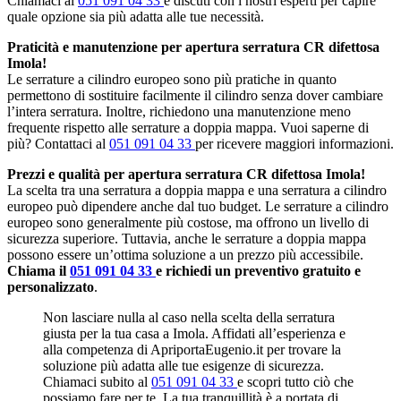
Chiamaci al
051 091 04 33
e discuti con i nostri esperti per capire
quale opzione sia più adatta alle tue necessità.
Praticità e manutenzione per apertura serratura CR difettosa
Imola!
Le serrature a cilindro europeo sono più pratiche in quanto
permettono di sostituire facilmente il cilindro senza dover cambiare
l’intera serratura. Inoltre, richiedono una manutenzione meno
frequente rispetto alle serrature a doppia mappa. Vuoi saperne di
più? Contattaci al
051 091 04 33
per ricevere maggiori informazioni.
Prezzi e qualità per apertura serratura CR difettosa Imola!
La scelta tra una serratura a doppia mappa e una serratura a cilindro
europeo può dipendere anche dal tuo budget. Le serrature a cilindro
europeo sono generalmente più costose, ma offrono un livello di
sicurezza superiore. Tuttavia, anche le serrature a doppia mappa
possono essere un’ottima soluzione a un prezzo più accessibile.
Chiama il
051 091 04 33
e richiedi un preventivo gratuito e
personalizzato
.
Non lasciare nulla al caso nella scelta della serratura
giusta per la tua casa a Imola. Affidati all’esperienza e
alla competenza di ApriportaEugenio.it per trovare la
soluzione più adatta alle tue esigenze di sicurezza.
Chiamaci subito al
051 091 04 33
e scopri tutto ciò che
possiamo fare per te. La tua tranquillità è a portata di