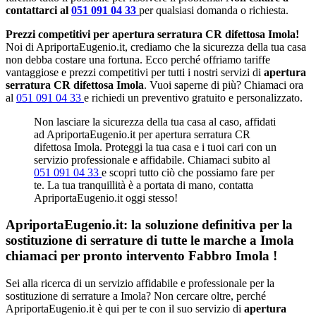
contattarci al
051 091 04 33
per qualsiasi domanda o richiesta.
Prezzi competitivi per apertura serratura CR difettosa Imola!
Noi di ApriportaEugenio.it, crediamo che la sicurezza della tua casa
non debba costare una fortuna. Ecco perché offriamo tariffe
vantaggiose e prezzi competitivi per tutti i nostri servizi di
apertura
serratura CR difettosa Imola
. Vuoi saperne di più? Chiamaci ora
al
051 091 04 33
e richiedi un preventivo gratuito e personalizzato.
Non lasciare la sicurezza della tua casa al caso, affidati
ad ApriportaEugenio.it per apertura serratura CR
difettosa Imola. Proteggi la tua casa e i tuoi cari con un
servizio professionale e affidabile. Chiamaci subito al
051 091 04 33
e scopri tutto ciò che possiamo fare per
te. La tua tranquillità è a portata di mano, contatta
ApriportaEugenio.it oggi stesso!
ApriportaEugenio.it: la soluzione definitiva per la
sostituzione di serrature di tutte le marche a Imola
chiamaci per pronto intervento
Fabbro Imola
!
Sei alla ricerca di un servizio affidabile e professionale per la
sostituzione di serrature a Imola? Non cercare oltre, perché
ApriportaEugenio.it è qui per te con il suo servizio di
apertura