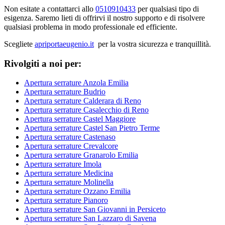
Non esitate a contattarci allo
0510910433
per qualsiasi tipo di
esigenza. Saremo lieti di offrirvi il nostro supporto e di risolvere
qualsiasi problema in modo professionale ed efficiente.
Scegliete
apriportaeugenio.it
per la vostra sicurezza e tranquillità.
Rivolgiti a noi per:
Apertura serrature Anzola Emilia
Apertura serrature Budrio
Apertura serrature Calderara di Reno
Apertura serrature Casalecchio di Reno
Apertura serrature Castel Maggiore
Apertura serrature Castel San Pietro Terme
Apertura serrature Castenaso
Apertura serrature Crevalcore
Apertura serrature Granarolo Emilia
Apertura serrature Imola
Apertura serrature Medicina
Apertura serrature Molinella
Apertura serrature Ozzano Emilia
Apertura serrature Pianoro
Apertura serrature San Giovanni in Persiceto
Apertura serrature San Lazzaro di Savena