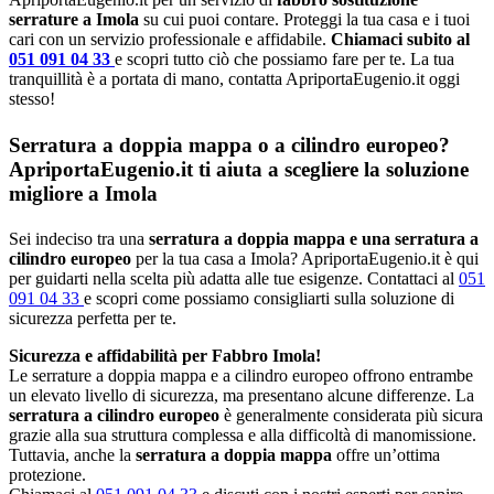
serrature a Imola
su cui puoi contare. Proteggi la tua casa e i tuoi
cari con un servizio professionale e affidabile.
Chiamaci subito al
051 091 04 33
e scopri tutto ciò che possiamo fare per te. La tua
tranquillità è a portata di mano, contatta ApriportaEugenio.it oggi
stesso!
Serratura a doppia mappa o a cilindro europeo?
ApriportaEugenio.it ti aiuta a scegliere la soluzione
migliore a Imola
Sei indeciso tra una
serratura a doppia mappa e una serratura a
cilindro europeo
per la tua casa a Imola? ApriportaEugenio.it è qui
per guidarti nella scelta più adatta alle tue esigenze. Contattaci al
051
091 04 33
e scopri come possiamo consigliarti sulla soluzione di
sicurezza perfetta per te.
Sicurezza e affidabilità per Fabbro Imola!
Le serrature a doppia mappa e a cilindro europeo offrono entrambe
un elevato livello di sicurezza, ma presentano alcune differenze. La
serratura a cilindro europeo
è generalmente considerata più sicura
grazie alla sua struttura complessa e alla difficoltà di manomissione.
Tuttavia, anche la
serratura a doppia mappa
offre un’ottima
protezione.