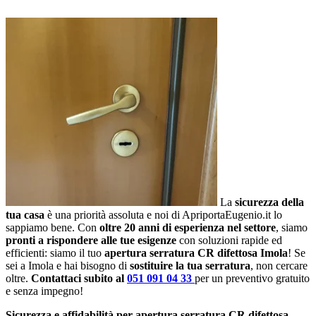
La
sicurezza della
tua casa
è una priorità assoluta e noi di ApriportaEugenio.it lo
sappiamo bene. Con
oltre 20 anni di esperienza nel settore
, siamo
pronti a rispondere alle tue esigenze
con soluzioni rapide ed
efficienti: siamo il tuo
apertura serratura CR difettosa Imola
! Se
sei a Imola e hai bisogno di
sostituire la tua serratura
, non cercare
oltre.
Contattaci subito al
051 091 04 33
per un preventivo gratuito
e senza impegno!
Sicurezza e affidabilità per apertura serratura CR difettosa