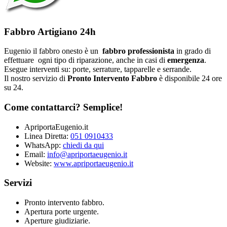
Fabbro Artigiano 24h
Eugenio il fabbro onesto è un
fabbro professionista
in grado di
effettuare ogni tipo di riparazione, anche in casi di
emergenza
.
Esegue interventi su: porte, serrature, tapparelle e serrande.
Il nostro servizio di
Pronto Intervento Fabbro
è disponibile 24 ore
su 24.
Come contattarci? Semplice!
ApriportaEugenio.it
Linea Diretta:
051 0910433
WhatsApp:
chiedi da qui
Email:
info@apriportaeugenio.it
Website:
www.apriportaeugenio.it
Servizi
Pronto intervento fabbro.
Apertura porte urgente.
Aperture giudiziarie.