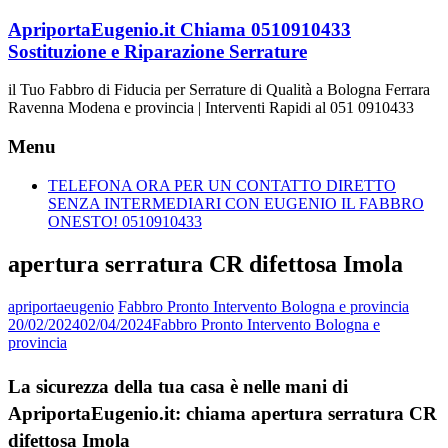
Vai
ApriportaEugenio.it Chiama 0510910433
al
Sostituzione e Riparazione Serrature
contenuto
il Tuo Fabbro di Fiducia per Serrature di Qualità a Bologna Ferrara
Ravenna Modena e provincia | Interventi Rapidi al 051 0910433
Menu
TELEFONA ORA PER UN CONTATTO DIRETTO
SENZA INTERMEDIARI CON EUGENIO IL FABBRO
ONESTO! 0510910433
apertura serratura CR difettosa Imola
apriportaeugenio
Fabbro Pronto Intervento Bologna e provincia
20/02/2024
02/04/2024
Fabbro Pronto Intervento Bologna e
provincia
La sicurezza della tua casa è nelle mani di
ApriportaEugenio.it: chiama apertura serratura CR
difettosa Imola