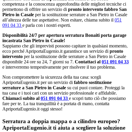
competenza e la conoscenza approfondita delle migliori tecniche ci
permettono di offrire un servizio di
pronto intervento fabbro San
Pietro in Casale
per la sostituzione serrature a San Pietro in Casale
all’altezza delle tue aspettative. Non esitare, chiama subito il
051
091 04 33
e parla con i nostri esperti.
Disponibilità 24/7 per apertura serratura Bonaiti porta garage
incastrata San Pietro in Casale!
Sappiamo che gli imprevisti possono capitare in qualsiasi momento,
ecco perché ApriportaEugenio.it garantisce un servizio di
pronto
intervento
per la sostituzione delle serrature a San Pietro in Casale
disponibile 24 ore su 24, 7 giorni su 7.
Contattaci al
051 091 04 33
e interverremo tempestivamente per risolvere il tuo problema.
Non compromettere la sicurezza della tua casa: scegli
ApriportaEugenio.it per un servizio di
fabbro sostituzione
serrature a San Pietro in Casale
su cui puoi contare. Proteggi la
tua casa e i tuoi cari con un servizio professionale e affidabile.
Chiamaci subito al
051 091 04 33
e scopri tutto ciò che possiamo
fare per te. La tua tranquillità è a portata di mano, contatta
ApriportaEugenio.it oggi stesso!
Serratura a doppia mappa o a cilindro europeo?
ApriportaEugenio.it ti aiuta a scegliere la soluzione