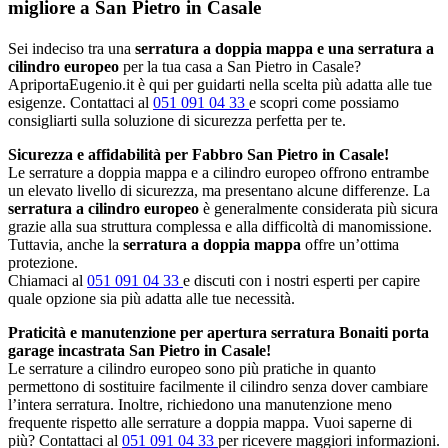
migliore a San Pietro in Casale
Sei indeciso tra una
serratura a doppia mappa e una serratura a
cilindro europeo
per la tua casa a San Pietro in Casale?
ApriportaEugenio.it è qui per guidarti nella scelta più adatta alle tue
esigenze. Contattaci al
051 091 04 33
e scopri come possiamo
consigliarti sulla soluzione di sicurezza perfetta per te.
Sicurezza e affidabilità per Fabbro San Pietro in Casale!
Le serrature a doppia mappa e a cilindro europeo offrono entrambe
un elevato livello di sicurezza, ma presentano alcune differenze. La
serratura a cilindro europeo
è generalmente considerata più sicura
grazie alla sua struttura complessa e alla difficoltà di manomissione.
Tuttavia, anche la
serratura a doppia mappa
offre un’ottima
protezione.
Chiamaci al
051 091 04 33
e discuti con i nostri esperti per capire
quale opzione sia più adatta alle tue necessità.
Praticità e manutenzione per apertura serratura Bonaiti porta
garage incastrata San Pietro in Casale!
Le serrature a cilindro europeo sono più pratiche in quanto
permettono di sostituire facilmente il cilindro senza dover cambiare
l’intera serratura. Inoltre, richiedono una manutenzione meno
frequente rispetto alle serrature a doppia mappa. Vuoi saperne di
più? Contattaci al
051 091 04 33
per ricevere maggiori informazioni.