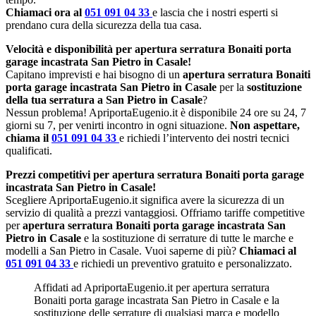
Chiamaci ora al
051 091 04 33
e lascia che i nostri esperti si
prendano cura della sicurezza della tua casa.
Velocità e disponibilità per apertura serratura Bonaiti porta
garage incastrata San Pietro in Casale!
Capitano imprevisti e hai bisogno di un
apertura serratura Bonaiti
porta garage incastrata San Pietro in Casale
per la
sostituzione
della tua serratura a San Pietro in Casale
?
Nessun problema! ApriportaEugenio.it è disponibile 24 ore su 24, 7
giorni su 7, per venirti incontro in ogni situazione.
Non aspettare,
chiama il
051 091 04 33
e richiedi l’intervento dei nostri tecnici
qualificati.
Prezzi competitivi per apertura serratura Bonaiti porta garage
incastrata San Pietro in Casale!
Scegliere ApriportaEugenio.it significa avere la sicurezza di un
servizio di qualità a prezzi vantaggiosi. Offriamo tariffe competitive
per
apertura serratura Bonaiti porta garage incastrata San
Pietro in Casale
e la sostituzione di serrature di tutte le marche e
modelli a San Pietro in Casale. Vuoi saperne di più?
Chiamaci al
051 091 04 33
e richiedi un preventivo gratuito e personalizzato.
Affidati ad ApriportaEugenio.it per apertura serratura
Bonaiti porta garage incastrata San Pietro in Casale e la
sostituzione delle serrature di qualsiasi marca e modello