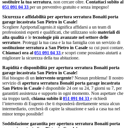
sostituire la tua serratura
, non cercare oltre.
Contattaci subito al
051 091 04 33
per un preventivo gratuito e senza impegno!
Sicurezza e affidabilità per apertura serratura Bonaiti porta
garage incastrata San Pietro in Casale!
Scegliere ApriportaEugenio.it significa affidarsi a un team di
professionisti esperti e qualificati, che utilizzano solo
materiali di
alta qualità
e le
tecnologie più avanzate nel settore delle
serrature
. Proteggi la tua casa e la tua famiglia con un servizio di
sostituzione serratura a San Pietro in Casale
su cui puoi contare.
Chiamaci ora al
051 091 04 33
e scopri come possiamo aiutarti a
migliorare la sicurezza della tua abitazione.
Rapidità e disponibilità per apertura serratura Bonaiti porta
garage incastrata San Pietro in Casale!
Hai bisogno di un
intervento urgente
? Nessun problema! Il nostro
servizio di
apertura serratura Bonaiti porta garage incastrata
San Pietro in Casale
è disponibile 24 ore su 24, 7 giorni su 7, per
garantirti assistenza e supporto in ogni momento. Non aspettare che
sia troppo tardi,
chiama subito il
051 091 04 33
e richiedi
l’intervento di Eugenio che ti risponderà direttamente senza alcun
intermediario, cercherà di capire la situazione e sarà a casa tua nel
minor tempo possibile!
Soddisfazione garantita per apertura serratura Bonaiti porta