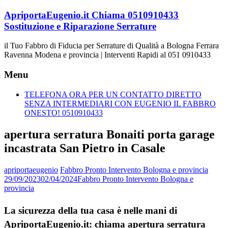
Vai
ApriportaEugenio.it Chiama 0510910433
al
Sostituzione e Riparazione Serrature
contenuto
il Tuo Fabbro di Fiducia per Serrature di Qualità a Bologna Ferrara
Ravenna Modena e provincia | Interventi Rapidi al 051 0910433
Menu
TELEFONA ORA PER UN CONTATTO DIRETTO
SENZA INTERMEDIARI CON EUGENIO IL FABBRO
ONESTO! 0510910433
apertura serratura Bonaiti porta garage
incastrata San Pietro in Casale
apriportaeugenio
Fabbro Pronto Intervento Bologna e provincia
29/09/2023
02/04/2024
Fabbro Pronto Intervento Bologna e
provincia
La sicurezza della tua casa è nelle mani di
ApriportaEugenio.it: chiama apertura serratura