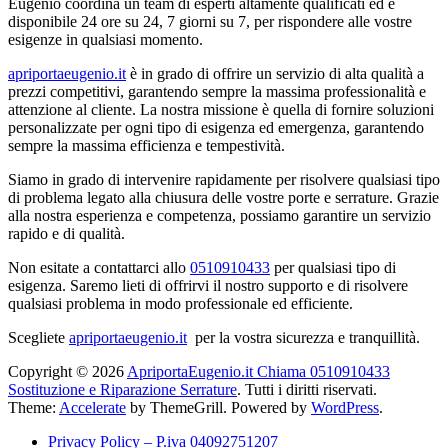
Eugenio coordina un team di esperti altamente qualificati ed è
disponibile 24 ore su 24, 7 giorni su 7, per rispondere alle vostre
esigenze in qualsiasi momento.
apriportaeugenio.it
è in grado di offrire un servizio di alta qualità a
prezzi competitivi, garantendo sempre la massima professionalità e
attenzione al cliente. La nostra missione è quella di fornire soluzioni
personalizzate per ogni tipo di esigenza ed emergenza, garantendo
sempre la massima efficienza e tempestività.
Siamo in grado di intervenire rapidamente per risolvere qualsiasi tipo
di problema legato alla chiusura delle vostre porte e serrature. Grazie
alla nostra esperienza e competenza, possiamo garantire un servizio
rapido e di qualità.
Non esitate a contattarci allo
0510910433
per qualsiasi tipo di
esigenza. Saremo lieti di offrirvi il nostro supporto e di risolvere
qualsiasi problema in modo professionale ed efficiente.
Scegliete
apriportaeugenio.it
per la vostra sicurezza e tranquillità.
Copyright © 2026
ApriportaEugenio.it Chiama 0510910433
Sostituzione e Riparazione Serrature
. Tutti i diritti riservati.
Theme:
Accelerate
by ThemeGrill. Powered by
WordPress
.
Privacy Policy – P.iva 04092751207