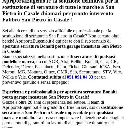
ApriportaEugenio.it: la soluzione definitiva per la
sostituzione di serrature di tutte le marche a San
Pietro in Casale chiamaci per pronto intervento
Fabbro San Pietro in Casale
!
Sei alla ricerca di un servizio affidabile e professionale per la
sostituzione di serrature a San Pietro in Casale? Non cercare oltre,
perché ApriportaEugenio.it è qui per te con il suo servizio di
apertura serratura Bonaiti porta garage incastrata San Pietro
in Casale
!
Siamo specializzati nella sostituzione di
serrature di qualsiasi
modello e marca
, tra cui AGB, Atra, Bellitti, Bonaiti, Cisa, CR,
Defender, Dierre, Facchinetti, Fiam, Fichet, Giussani, ICSA, Iseo,
Meroni, MG, Mottura, Omec, OMR, Sab, Securemme, STV, Viro,
Welka e Yale.
Contattaci subito al
051 091 04 33
per un
preventivo gratuito e senza impegno!
Esperienza e professionalità per apertura serratura Bonaiti
porta garage incastrata San Pietro in Casale!
Grazie a oltre 20 anni di esperienza nel settore, il team di
ApriportaEugenio.it è in grado di offrire un servizio di
sostituzione
serrature a San Pietro in Casale impeccabile per qualsiasi
marca e modello
. La nostra competenza e l’attenzione ai dettagli ci
permettono di garantirti un lavoro di alta qualità e duraturo nel
tempo.