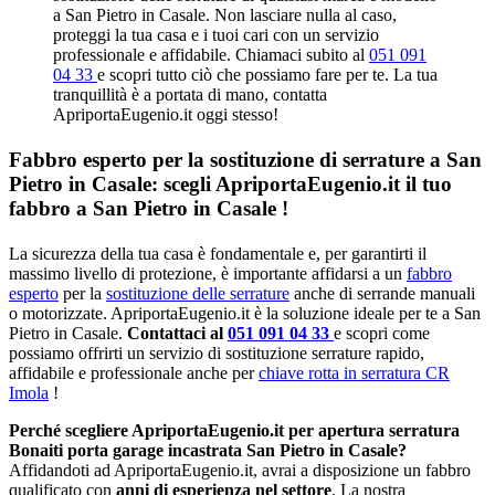
a San Pietro in Casale. Non lasciare nulla al caso,
proteggi la tua casa e i tuoi cari con un servizio
professionale e affidabile. Chiamaci subito al
051 091
04 33
e scopri tutto ciò che possiamo fare per te. La tua
tranquillità è a portata di mano, contatta
ApriportaEugenio.it oggi stesso!
Fabbro esperto per la sostituzione di serrature a San
Pietro in Casale: scegli ApriportaEugenio.it il tuo
fabbro a San Pietro in Casale !
La sicurezza della tua casa è fondamentale e, per garantirti il
massimo livello di protezione, è importante affidarsi a un
fabbro
esperto
per la
sostituzione delle serrature
anche di serrande manuali
o motorizzate. ApriportaEugenio.it è la soluzione ideale per te a San
Pietro in Casale.
Contattaci al
051 091 04 33
e scopri come
possiamo offrirti un servizio di sostituzione serrature rapido,
affidabile e professionale anche per
chiave rotta in serratura CR
Imola
!
Perché scegliere ApriportaEugenio.it per apertura serratura
Bonaiti porta garage incastrata San Pietro in Casale?
Affidandoti ad ApriportaEugenio.it, avrai a disposizione un fabbro
qualificato con
anni di esperienza nel settore
. La nostra