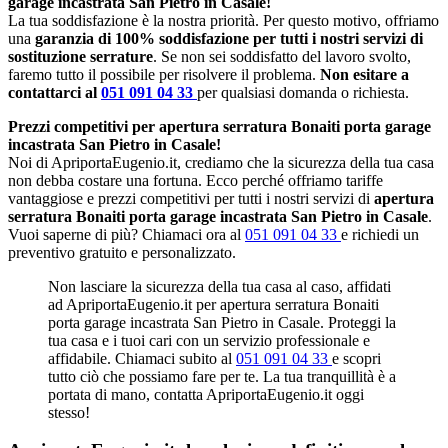
garage incastrata San Pietro in Casale!
La tua soddisfazione è la nostra priorità. Per questo motivo, offriamo
una
garanzia di 100% soddisfazione per tutti i nostri servizi di
sostituzione serrature
. Se non sei soddisfatto del lavoro svolto,
faremo tutto il possibile per risolvere il problema.
Non esitare a
contattarci al
051 091 04 33
per qualsiasi domanda o richiesta.
Prezzi competitivi per apertura serratura Bonaiti porta garage
incastrata San Pietro in Casale!
Noi di ApriportaEugenio.it, crediamo che la sicurezza della tua casa
non debba costare una fortuna. Ecco perché offriamo tariffe
vantaggiose e prezzi competitivi per tutti i nostri servizi di
apertura
serratura Bonaiti porta garage incastrata San Pietro in Casale
.
Vuoi saperne di più? Chiamaci ora al
051 091 04 33
e richiedi un
preventivo gratuito e personalizzato.
Non lasciare la sicurezza della tua casa al caso, affidati
ad ApriportaEugenio.it per apertura serratura Bonaiti
porta garage incastrata San Pietro in Casale. Proteggi la
tua casa e i tuoi cari con un servizio professionale e
affidabile. Chiamaci subito al
051 091 04 33
e scopri
tutto ciò che possiamo fare per te. La tua tranquillità è a
portata di mano, contatta ApriportaEugenio.it oggi
stesso!