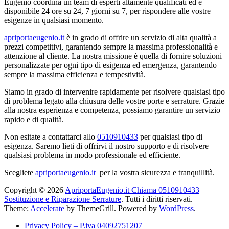
Eugenio coordina un team di esperti altamente qualificati ed è
disponibile 24 ore su 24, 7 giorni su 7, per rispondere alle vostre
esigenze in qualsiasi momento.
apriportaeugenio.it
è in grado di offrire un servizio di alta qualità a
prezzi competitivi, garantendo sempre la massima professionalità e
attenzione al cliente. La nostra missione è quella di fornire soluzioni
personalizzate per ogni tipo di esigenza ed emergenza, garantendo
sempre la massima efficienza e tempestività.
Siamo in grado di intervenire rapidamente per risolvere qualsiasi tipo
di problema legato alla chiusura delle vostre porte e serrature. Grazie
alla nostra esperienza e competenza, possiamo garantire un servizio
rapido e di qualità.
Non esitate a contattarci allo
0510910433
per qualsiasi tipo di
esigenza. Saremo lieti di offrirvi il nostro supporto e di risolvere
qualsiasi problema in modo professionale ed efficiente.
Scegliete
apriportaeugenio.it
per la vostra sicurezza e tranquillità.
Copyright © 2026
ApriportaEugenio.it Chiama 0510910433
Sostituzione e Riparazione Serrature
. Tutti i diritti riservati.
Theme:
Accelerate
by ThemeGrill. Powered by
WordPress
.
Privacy Policy – P.iva 04092751207