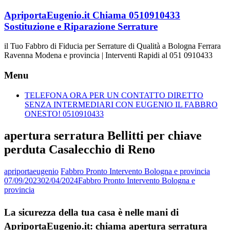
Vai
ApriportaEugenio.it Chiama 0510910433
al
Sostituzione e Riparazione Serrature
contenuto
il Tuo Fabbro di Fiducia per Serrature di Qualità a Bologna Ferrara
Ravenna Modena e provincia | Interventi Rapidi al 051 0910433
Menu
TELEFONA ORA PER UN CONTATTO DIRETTO
SENZA INTERMEDIARI CON EUGENIO IL FABBRO
ONESTO! 0510910433
apertura serratura Bellitti per chiave
perduta Casalecchio di Reno
apriportaeugenio
Fabbro Pronto Intervento Bologna e provincia
07/09/2023
02/04/2024
Fabbro Pronto Intervento Bologna e
provincia
La sicurezza della tua casa è nelle mani di
ApriportaEugenio.it: chiama apertura serratura