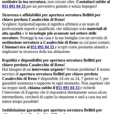
sostituire la tua serratura
, non cercare oltre.
Contattaci subito al
051 091 04 33
per un preventivo gratuito e senza impegno!
Sicurezza e affidabilità per apertura serratura Bellitti per
chiave perduta Casalecchio di Reno!
Scegliere ApriportaEugenio.it significa affidarsi a un team di
professionisti esperti e qualificati, che utilizzano solo
materiali di
alta qualità
e le
tecnologie più avanzate nel settore delle
serrature
. Proteggi la tua casa e la tua famiglia con un servizio di
sostituzione serratura a Casalecchio di Reno
su cui puoi contare.
Chiamaci ora al
051 091 04 33
e scopri come possiamo aiutarti a
migliorare la sicurezza della tua abitazione.
Rapidità e disponibilità per apertura serratura Bellitti per
chiave perduta Casalecchio di Reno!
Hai bisogno di un
intervento urgente
? Nessun problema! Il nostro
servizio di
apertura serratura Bellitti per chiave perduta
Casalecchio di Reno
è disponibile 24 ore su 24, 7 giorni su 7, per
garantirti assistenza e supporto in ogni momento. Non aspettare che
sia troppo tardi,
chiama subito il
051 091 04 33
e richiedi
l’intervento di Eugenio che ti risponderà direttamente senza alcun
intermediario, cercherà di capire la situazione e sarà a casa tua nel
minor tempo possibile!
Soddisfazione garantita per apertura serratura Bellitti per