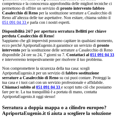
competenza e la conoscenza approfondita delle migliori tecniche ci
permettono di offrire un servizio di
pronto intervento fabbro
Casalecchio di Reno
per la sostituzione serrature a Casalecchio di
Reno all’altezza delle tue aspettative. Non esitare, chiama subito il
051 091 04 33
e parla con i nostri esperti.
Disponibilità 24/7 per apertura serratura Bellitti per chiave
perduta Casalecchio di Reno!
Sappiamo che gli imprevisti possono capitare in qualsiasi momento,
ecco perché ApriportaEugenio.it garantisce un servizio di
pronto
intervento
per la sostituzione delle serrature a Casalecchio di Reno
disponibile 24 ore su 24, 7 giorni su 7.
Contattaci al
051 091 04 33
e interverremo tempestivamente per risolvere il tuo problema.
Non compromettere la sicurezza della tua casa: scegli
ApriportaEugenio.it per un servizio di
fabbro sostituzione
serrature a Casalecchio di Reno
su cui puoi contare. Proteggi la
tua casa e i tuoi cari con un servizio professionale e affidabile.
Chiamaci subito al
051 091 04 33
e scopri tutto ciò che possiamo
fare per te. La tua tranquillità è a portata di mano, contatta
ApriportaEugenio.it oggi stesso!
Serratura a doppia mappa o a cilindro europeo?
ApriportaEugenio.it ti aiuta a scegliere la soluzione