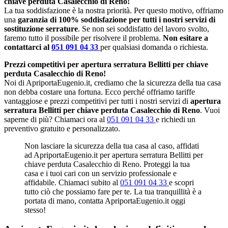
chiave perduta Casalecchio di Reno!
La tua soddisfazione è la nostra priorità. Per questo motivo, offriamo
una
garanzia di 100% soddisfazione per tutti i nostri servizi di
sostituzione serrature
. Se non sei soddisfatto del lavoro svolto,
faremo tutto il possibile per risolvere il problema.
Non esitare a
contattarci al
051 091 04 33
per qualsiasi domanda o richiesta.
Prezzi competitivi per apertura serratura Bellitti per chiave
perduta Casalecchio di Reno!
Noi di ApriportaEugenio.it, crediamo che la sicurezza della tua casa
non debba costare una fortuna. Ecco perché offriamo tariffe
vantaggiose e prezzi competitivi per tutti i nostri servizi di
apertura
serratura Bellitti per chiave perduta Casalecchio di Reno
. Vuoi
saperne di più? Chiamaci ora al
051 091 04 33
e richiedi un
preventivo gratuito e personalizzato.
Non lasciare la sicurezza della tua casa al caso, affidati
ad ApriportaEugenio.it per apertura serratura Bellitti per
chiave perduta Casalecchio di Reno. Proteggi la tua
casa e i tuoi cari con un servizio professionale e
affidabile. Chiamaci subito al
051 091 04 33
e scopri
tutto ciò che possiamo fare per te. La tua tranquillità è a
portata di mano, contatta ApriportaEugenio.it oggi
stesso!