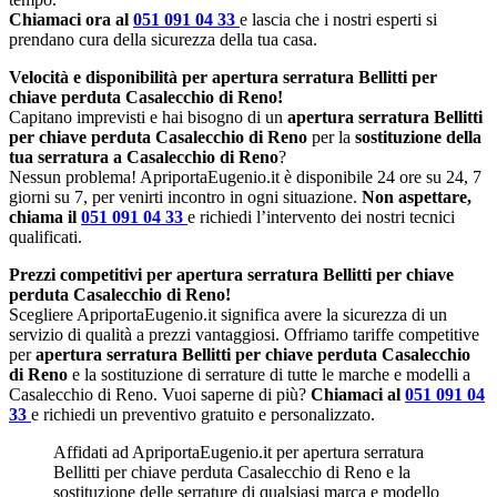
Chiamaci ora al
051 091 04 33
e lascia che i nostri esperti si
prendano cura della sicurezza della tua casa.
Velocità e disponibilità per apertura serratura Bellitti per
chiave perduta Casalecchio di Reno!
Capitano imprevisti e hai bisogno di un
apertura serratura Bellitti
per chiave perduta Casalecchio di Reno
per la
sostituzione della
tua serratura a Casalecchio di Reno
?
Nessun problema! ApriportaEugenio.it è disponibile 24 ore su 24, 7
giorni su 7, per venirti incontro in ogni situazione.
Non aspettare,
chiama il
051 091 04 33
e richiedi l’intervento dei nostri tecnici
qualificati.
Prezzi competitivi per apertura serratura Bellitti per chiave
perduta Casalecchio di Reno!
Scegliere ApriportaEugenio.it significa avere la sicurezza di un
servizio di qualità a prezzi vantaggiosi. Offriamo tariffe competitive
per
apertura serratura Bellitti per chiave perduta Casalecchio
di Reno
e la sostituzione di serrature di tutte le marche e modelli a
Casalecchio di Reno. Vuoi saperne di più?
Chiamaci al
051 091 04
33
e richiedi un preventivo gratuito e personalizzato.
Affidati ad ApriportaEugenio.it per apertura serratura
Bellitti per chiave perduta Casalecchio di Reno e la
sostituzione delle serrature di qualsiasi marca e modello