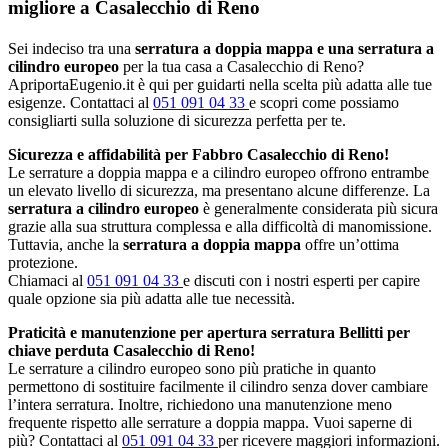
migliore a Casalecchio di Reno
Sei indeciso tra una
serratura a doppia mappa e una serratura a
cilindro europeo
per la tua casa a Casalecchio di Reno?
ApriportaEugenio.it è qui per guidarti nella scelta più adatta alle tue
esigenze. Contattaci al
051 091 04 33
e scopri come possiamo
consigliarti sulla soluzione di sicurezza perfetta per te.
Sicurezza e affidabilità per Fabbro Casalecchio di Reno!
Le serrature a doppia mappa e a cilindro europeo offrono entrambe
un elevato livello di sicurezza, ma presentano alcune differenze. La
serratura a cilindro europeo
è generalmente considerata più sicura
grazie alla sua struttura complessa e alla difficoltà di manomissione.
Tuttavia, anche la
serratura a doppia mappa
offre un’ottima
protezione.
Chiamaci al
051 091 04 33
e discuti con i nostri esperti per capire
quale opzione sia più adatta alle tue necessità.
Praticità e manutenzione per apertura serratura Bellitti per
chiave perduta Casalecchio di Reno!
Le serrature a cilindro europeo sono più pratiche in quanto
permettono di sostituire facilmente il cilindro senza dover cambiare
l’intera serratura. Inoltre, richiedono una manutenzione meno
frequente rispetto alle serrature a doppia mappa. Vuoi saperne di
più? Contattaci al
051 091 04 33
per ricevere maggiori informazioni.