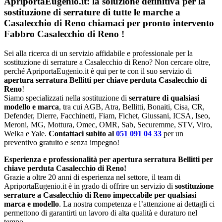
ApriportaEugenio.it: la soluzione definitiva per la
sostituzione di serrature di tutte le marche a
Casalecchio di Reno chiamaci per pronto intervento
Fabbro Casalecchio di Reno
!
Sei alla ricerca di un servizio affidabile e professionale per la
sostituzione di serrature a Casalecchio di Reno? Non cercare oltre,
perché ApriportaEugenio.it è qui per te con il suo servizio di
apertura serratura Bellitti per chiave perduta Casalecchio di
Reno
!
Siamo specializzati nella sostituzione di
serrature di qualsiasi
modello e marca
, tra cui AGB, Atra, Bellitti, Bonaiti, Cisa, CR,
Defender, Dierre, Facchinetti, Fiam, Fichet, Giussani, ICSA, Iseo,
Meroni, MG, Mottura, Omec, OMR, Sab, Securemme, STV, Viro,
Welka e Yale.
Contattaci subito al
051 091 04 33
per un
preventivo gratuito e senza impegno!
Esperienza e professionalità per apertura serratura Bellitti per
chiave perduta Casalecchio di Reno!
Grazie a oltre 20 anni di esperienza nel settore, il team di
ApriportaEugenio.it è in grado di offrire un servizio di
sostituzione
serrature a Casalecchio di Reno impeccabile per qualsiasi
marca e modello
. La nostra competenza e l’attenzione ai dettagli ci
permettono di garantirti un lavoro di alta qualità e duraturo nel
tempo.