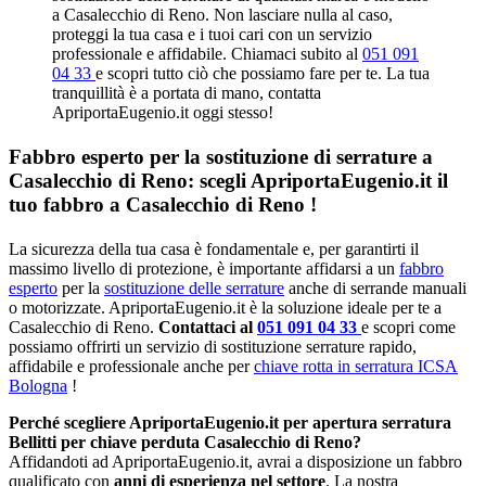
a Casalecchio di Reno. Non lasciare nulla al caso,
proteggi la tua casa e i tuoi cari con un servizio
professionale e affidabile. Chiamaci subito al
051 091
04 33
e scopri tutto ciò che possiamo fare per te. La tua
tranquillità è a portata di mano, contatta
ApriportaEugenio.it oggi stesso!
Fabbro esperto per la sostituzione di serrature a
Casalecchio di Reno: scegli ApriportaEugenio.it il
tuo fabbro a Casalecchio di Reno !
La sicurezza della tua casa è fondamentale e, per garantirti il
massimo livello di protezione, è importante affidarsi a un
fabbro
esperto
per la
sostituzione delle serrature
anche di serrande manuali
o motorizzate. ApriportaEugenio.it è la soluzione ideale per te a
Casalecchio di Reno.
Contattaci al
051 091 04 33
e scopri come
possiamo offrirti un servizio di sostituzione serrature rapido,
affidabile e professionale anche per
chiave rotta in serratura ICSA
Bologna
!
Perché scegliere ApriportaEugenio.it per apertura serratura
Bellitti per chiave perduta Casalecchio di Reno?
Affidandoti ad ApriportaEugenio.it, avrai a disposizione un fabbro
qualificato con
anni di esperienza nel settore
. La nostra