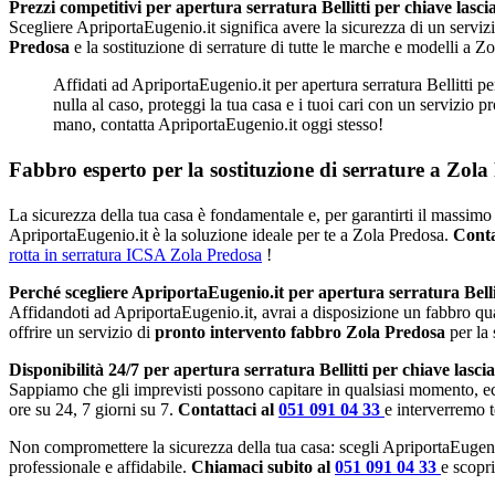
Prezzi competitivi per apertura serratura Bellitti per chiave lasci
Scegliere ApriportaEugenio.it significa avere la sicurezza di un serviz
Predosa
e la sostituzione di serrature di tutte le marche e modelli a 
Affidati ad ApriportaEugenio.it per apertura serratura Bellitti p
nulla al caso, proteggi la tua casa e i tuoi cari con un servizio 
mano, contatta ApriportaEugenio.it oggi stesso!
Fabbro esperto per la sostituzione di serrature a Zola
La sicurezza della tua casa è fondamentale e, per garantirti il massimo 
ApriportaEugenio.it è la soluzione ideale per te a Zola Predosa.
Conta
rotta in serratura ICSA Zola Predosa
!
Perché scegliere ApriportaEugenio.it per apertura serratura Belli
Affidandoti ad ApriportaEugenio.it, avrai a disposizione un fabbro qu
offrire un servizio di
pronto intervento fabbro Zola Predosa
per la
Disponibilità 24/7 per apertura serratura Bellitti per chiave lasci
Sappiamo che gli imprevisti possono capitare in qualsiasi momento, e
ore su 24, 7 giorni su 7.
Contattaci al
051 091 04 33
e interverremo 
Non compromettere la sicurezza della tua casa: scegli ApriportaEugeni
professionale e affidabile.
Chiamaci subito al
051 091 04 33
e scopri