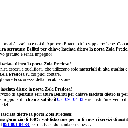
 priorità assoluta e noi di ApriportaEugenio.it lo sappiamo bene. Con
o
ura serratura Bellitti per chiave lasciata dietro la porta Zola Predo
ivo gratuito e senza impegno!
 lasciata dietro la porta Zola Predosa!
isti esperti e qualificati, che utilizzano solo
materiali di alta qualità
e
 Zola Predosa
su cui puoi contare.
iorare la sicurezza della tua abitazione.
 lasciata dietro la porta Zola Predosa!
rvizio di
apertura serratura Bellitti per chiave lasciata dietro la p
a troppo tardi,
chiama subito il
051 091 04 33
e richiedi l’intervento 
bile!
 lasciata dietro la porta Zola Predosa!
 una
garanzia di 100% soddisfazione per tutti i nostri servizi di sost
al
051 091 04 33
per qualsiasi domanda o richiesta.