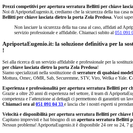
Prezzi competitivi per apertura serratura Bellitti per chiave lasci
Noi di ApriportaEugenio.it, crediamo che la sicurezza della tua casa no
Bellitti per chiave lasciata dietro la porta Zola Predosa
. Vuoi sape
Non lasciare la sicurezza della tua casa al caso, affidati ad Aprip
servizio professionale e affidabile. Chiamaci subito al
051 091 
ApriportaEugenio.it: la soluzione definitiva per la so
!
Sei alla ricerca di un servizio affidabile e professionale per la sostit
per chiave lasciata dietro la porta Zola Predosa
!
Siamo specializzati nella sostituzione di
serrature di qualsiasi mode
Mottura, Omec, OMR, Sab, Securemme, STV, Viro, Welka e Yale.
Co
Esperienza e professionalità per apertura serratura Bellitti per c
Grazie a oltre 20 anni di esperienza nel settore, il team di ApriportaEug
competenza e l’attenzione ai dettagli ci permettono di garantirti un lav
Chiamaci ora al
051 091 04 33
e lascia che i nostri esperti si prenda
Velocità e disponibilità per apertura serratura Bellitti per chiave
Capitano imprevisti e hai bisogno di un
apertura serratura Bellitti 
Nessun problema! ApriportaEugenio.it è disponibile 24 ore su 24, 7 gio