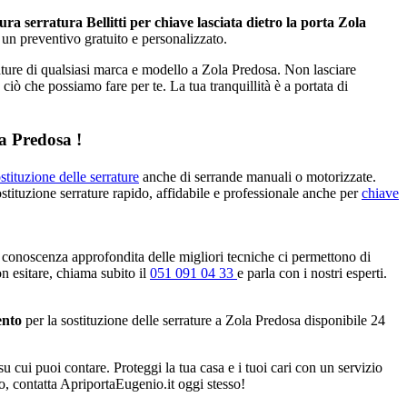
ura serratura Bellitti per chiave lasciata dietro la porta Zola
i un preventivo gratuito e personalizzato.
rrature di qualsiasi marca e modello a Zola Predosa. Non lasciare
o ciò che possiamo fare per te. La tua tranquillità è a portata di
la Predosa !
stituzione delle serrature
anche di serrande manuali o motorizzate.
ostituzione serrature rapido, affidabile e professionale anche per
chiave
 conoscenza approfondita delle migliori tecniche ci permettono di
on esitare, chiama subito il
051 091 04 33
e parla con i nostri esperti.
ento
per la sostituzione delle serrature a Zola Predosa disponibile 24
su cui puoi contare. Proteggi la tua casa e i tuoi cari con un servizio
no, contatta ApriportaEugenio.it oggi stesso!