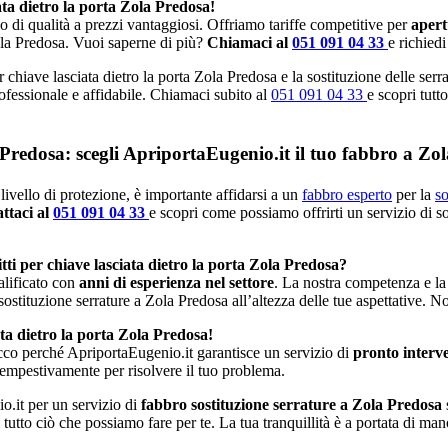
ata dietro la porta Zola Predosa!
io di qualità a prezzi vantaggiosi. Offriamo tariffe competitive per
apert
Zola Predosa. Vuoi saperne di più?
Chiamaci al
051 091 04 33
e richied
er chiave lasciata dietro la porta Zola Predosa e la sostituzione delle se
professionale e affidabile. Chiamaci subito al
051 091 04 33
e scopri tutt
 Predosa: scegli ApriportaEugenio.it il tuo fabbro a Zo
livello di protezione, è importante affidarsi a un
fabbro esperto
per la
so
ttaci al
051 091 04 33
e scopri come possiamo offrirti un servizio di s
tti per chiave lasciata dietro la porta Zola Predosa?
alificato con
anni di esperienza nel settore
. La nostra competenza e la
 sostituzione serrature a Zola Predosa all’altezza delle tue aspettative. N
ata dietro la porta Zola Predosa!
cco perché ApriportaEugenio.it garantisce un servizio di
pronto interv
tempestivamente per risolvere il tuo problema.
o.it per un servizio di
fabbro sostituzione serrature a Zola Predosa
 tutto ciò che possiamo fare per te. La tua tranquillità è a portata di ma