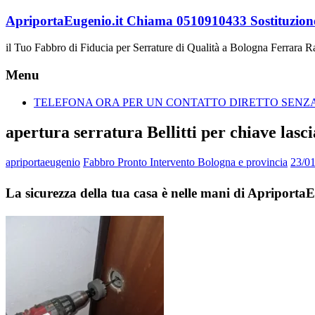
Vai
ApriportaEugenio.it Chiama 0510910433 Sostituzione
al
contenuto
il Tuo Fabbro di Fiducia per Serrature di Qualità a Bologna Ferrara 
Menu
TELEFONA ORA PER UN CONTATTO DIRETTO SENZA 
apertura serratura Bellitti per chiave lasc
apriportaeugenio
Fabbro Pronto Intervento Bologna e provincia
23/0
La sicurezza della tua casa è nelle mani di ApriportaE