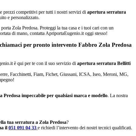
rezzi competitivi per tutti i nostri servizi di
apertura serratura
uito e personalizzato.
a porta Zola Predosa. Proteggi la tua casa e i tuoi cari con un
 portata di mano, contatta ApriportaEugenio.it oggi stesso!
a chiamaci per pronto intervento
Fabbro Zola Predosa
enio.it è qui per te con il suo servizio di
apertura serratura Bellitti
Dierre, Facchinetti, Fiam, Fichet, Giussani, ICSA, Iseo, Meroni, MG,
impegno!
la Predosa impeccabile per qualsiasi marca e modello
. La nostra
ella tua serratura a Zola Predosa
?
a il
051 091 04 33
e richiedi l’intervento dei nostri tecnici qualificati.