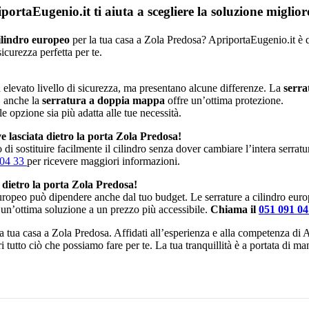
rtaEugenio.it ti aiuta a scegliere la soluzione miglio
ilindro europeo
per la tua casa a Zola Predosa? ApriportaEugenio.it è qui
icurezza perfetta per te.
elevato livello di sicurezza, ma presentano alcune differenze. La
serra
, anche la
serratura a doppia mappa
offre un’ottima protezione.
le opzione sia più adatta alle tue necessità.
e lasciata dietro la porta Zola Predosa!
di sostituire facilmente il cilindro senza dover cambiare l’intera serrat
 04 33
per ricevere maggiori informazioni.
a dietro la porta Zola Predosa!
europeo può dipendere anche dal tuo budget. Le serrature a cilindro eur
 un’ottima soluzione a un prezzo più accessibile.
Chiama il
051 091 0
 la tua casa a Zola Predosa. Affidati all’esperienza e alla competenza di 
i tutto ciò che possiamo fare per te. La tua tranquillità è a portata di m