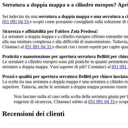
Serratura a doppia mappa o a cilindro europeo? Apripo
Sei indeciso tra una
serratura a doppia mappa e una serratura a c
051 091 04 33
e scopri come possiamo consigliarti sulla soluzione di s
Sicurezza e affidabilità per Fabbro Zola Predosa!
Le serrature a doppia mappa e a cilindro europeo offrono entrambe un 
alla sua struttura complessa e alla difficoltà di manomissione. Tuttavia
Chiamaci al
051 091 04 33
e discuti con i nostri esperti per capire qua
Praticità e manutenzione per apertura serratura Bellitti per chiav
Le serrature a cilindro europeo sono più pratiche in quanto permettono 
serrature a doppia mappa. Vuoi saperne di più? Contattaci al
051 091
Prezzi e qualità per apertura serratura Bellitti per chiave lasciat
La scelta tra una serratura a doppia mappa e una serratura a cilindro 
superiore. Tuttavia, anche le serrature a doppia mappa possono essere
Non lasciare nulla al caso nella scelta della serratura giusta per
esigenze di sicurezza. Chiamaci subito al
051 091 04 33
e scopr
Recensioni dei clienti