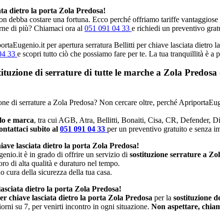
ata dietro la porta Zola Predosa!
n debba costare una fortuna. Ecco perché offriamo tariffe vantaggiose e p
rne di più? Chiamaci ora al
051 091 04 33
e richiedi un preventivo grat
ortaEugenio.it per apertura serratura Bellitti per chiave lasciata dietro l
04 33
e scopri tutto ciò che possiamo fare per te. La tua tranquillità è a
stituzione di serrature di tutte le marche a Zola Predos
uzione di serrature a Zola Predosa? Non cercare oltre, perché ApriportaEug
llo e marca
, tra cui AGB, Atra, Bellitti, Bonaiti, Cisa, CR, Defender, 
ntattaci subito al
051 091 04 33
per un preventivo gratuito e senza 
hiave lasciata dietro la porta Zola Predosa!
enio.it è in grado di offrire un servizio di
sostituzione serrature a Zo
oro di alta qualità e duraturo nel tempo.
no cura della sicurezza della tua casa.
 lasciata dietro la porta Zola Predosa!
per chiave lasciata dietro la porta Zola Predosa
per la
sostituzione d
rni su 7, per venirti incontro in ogni situazione.
Non aspettare, chiam