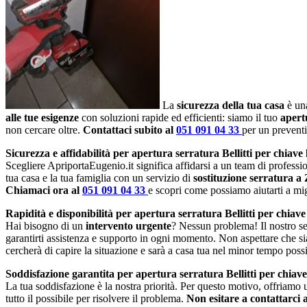
La
sicurezza della tua casa
è una
alle tue esigenze
con soluzioni rapide ed efficienti: siamo il tuo
apert
non cercare oltre.
Contattaci subito al
051 091 04 33
per un prevent
Sicurezza e affidabilità per apertura serratura Bellitti per chiave
Scegliere ApriportaEugenio.it significa affidarsi a un team di profession
tua casa e la tua famiglia con un servizio di
sostituzione serratura a
Chiamaci ora al
051 091 04 33
e scopri come possiamo aiutarti a migl
Rapidità e disponibilità per apertura serratura Bellitti per chiave
Hai bisogno di un
intervento urgente
? Nessun problema! Il nostro se
garantirti assistenza e supporto in ogni momento. Non aspettare che si
cercherà di capire la situazione e sarà a casa tua nel minor tempo possi
Soddisfazione garantita per apertura serratura Bellitti per chiave
La tua soddisfazione è la nostra priorità. Per questo motivo, offriamo
tutto il possibile per risolvere il problema.
Non esitare a contattarci 