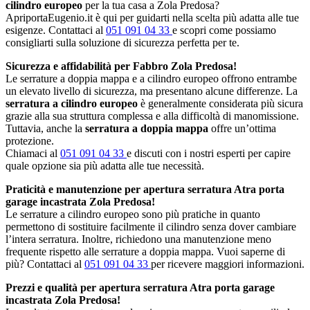
cilindro europeo
per la tua casa a Zola Predosa?
ApriportaEugenio.it è qui per guidarti nella scelta più adatta alle tue
esigenze. Contattaci al
051 091 04 33
e scopri come possiamo
consigliarti sulla soluzione di sicurezza perfetta per te.
Sicurezza e affidabilità per Fabbro Zola Predosa!
Le serrature a doppia mappa e a cilindro europeo offrono entrambe
un elevato livello di sicurezza, ma presentano alcune differenze. La
serratura a cilindro europeo
è generalmente considerata più sicura
grazie alla sua struttura complessa e alla difficoltà di manomissione.
Tuttavia, anche la
serratura a doppia mappa
offre un’ottima
protezione.
Chiamaci al
051 091 04 33
e discuti con i nostri esperti per capire
quale opzione sia più adatta alle tue necessità.
Praticità e manutenzione per apertura serratura Atra porta
garage incastrata Zola Predosa!
Le serrature a cilindro europeo sono più pratiche in quanto
permettono di sostituire facilmente il cilindro senza dover cambiare
l’intera serratura. Inoltre, richiedono una manutenzione meno
frequente rispetto alle serrature a doppia mappa. Vuoi saperne di
più? Contattaci al
051 091 04 33
per ricevere maggiori informazioni.
Prezzi e qualità per apertura serratura Atra porta garage
incastrata Zola Predosa!