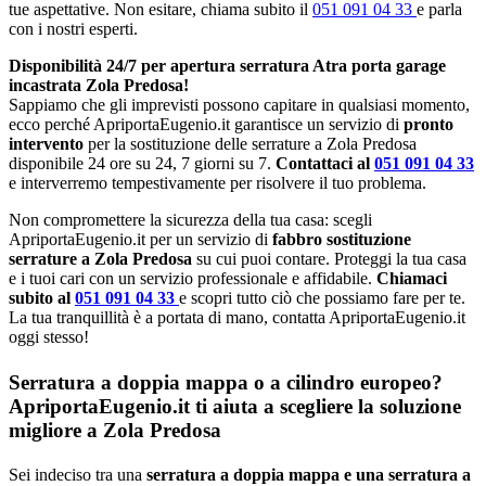
tue aspettative. Non esitare, chiama subito il
051 091 04 33
e parla
con i nostri esperti.
Disponibilità 24/7 per apertura serratura Atra porta garage
incastrata Zola Predosa!
Sappiamo che gli imprevisti possono capitare in qualsiasi momento,
ecco perché ApriportaEugenio.it garantisce un servizio di
pronto
intervento
per la sostituzione delle serrature a Zola Predosa
disponibile 24 ore su 24, 7 giorni su 7.
Contattaci al
051 091 04 33
e interverremo tempestivamente per risolvere il tuo problema.
Non compromettere la sicurezza della tua casa: scegli
ApriportaEugenio.it per un servizio di
fabbro sostituzione
serrature a Zola Predosa
su cui puoi contare. Proteggi la tua casa
e i tuoi cari con un servizio professionale e affidabile.
Chiamaci
subito al
051 091 04 33
e scopri tutto ciò che possiamo fare per te.
La tua tranquillità è a portata di mano, contatta ApriportaEugenio.it
oggi stesso!
Serratura a doppia mappa o a cilindro europeo?
ApriportaEugenio.it ti aiuta a scegliere la soluzione
migliore a Zola Predosa
Sei indeciso tra una
serratura a doppia mappa e una serratura a