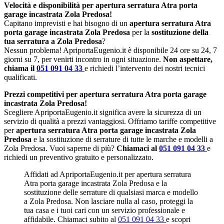
Velocità e disponibilità per apertura serratura Atra porta
garage incastrata Zola Predosa!
Capitano imprevisti e hai bisogno di un
apertura serratura Atra
porta garage incastrata Zola Predosa
per la
sostituzione della
tua serratura a Zola Predosa
?
Nessun problema! ApriportaEugenio.it è disponibile 24 ore su 24, 7
giorni su 7, per venirti incontro in ogni situazione.
Non aspettare,
chiama il
051 091 04 33
e richiedi l’intervento dei nostri tecnici
qualificati.
Prezzi competitivi per apertura serratura Atra porta garage
incastrata Zola Predosa!
Scegliere ApriportaEugenio.it significa avere la sicurezza di un
servizio di qualità a prezzi vantaggiosi. Offriamo tariffe competitive
per
apertura serratura Atra porta garage incastrata Zola
Predosa
e la sostituzione di serrature di tutte le marche e modelli a
Zola Predosa. Vuoi saperne di più?
Chiamaci al
051 091 04 33
e
richiedi un preventivo gratuito e personalizzato.
Affidati ad ApriportaEugenio.it per apertura serratura
Atra porta garage incastrata Zola Predosa e la
sostituzione delle serrature di qualsiasi marca e modello
a Zola Predosa. Non lasciare nulla al caso, proteggi la
tua casa e i tuoi cari con un servizio professionale e
affidabile. Chiamaci subito al
051 091 04 33
e scopri