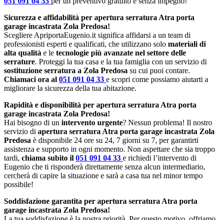
051 091 04 33
per un preventivo gratuito e senza impegno!
Sicurezza e affidabilità per apertura serratura Atra porta
garage incastrata Zola Predosa!
Scegliere ApriportaEugenio.it significa affidarsi a un team di
professionisti esperti e qualificati, che utilizzano solo
materiali di
alta qualità
e le
tecnologie più avanzate nel settore delle
serrature
. Proteggi la tua casa e la tua famiglia con un servizio di
sostituzione serratura a Zola Predosa
su cui puoi contare.
Chiamaci ora al
051 091 04 33
e scopri come possiamo aiutarti a
migliorare la sicurezza della tua abitazione.
Rapidità e disponibilità per apertura serratura Atra porta
garage incastrata Zola Predosa!
Hai bisogno di un
intervento urgente
? Nessun problema! Il nostro
servizio di
apertura serratura Atra porta garage incastrata Zola
Predosa
è disponibile 24 ore su 24, 7 giorni su 7, per garantirti
assistenza e supporto in ogni momento. Non aspettare che sia troppo
tardi,
chiama subito il
051 091 04 33
e richiedi l’intervento di
Eugenio che ti risponderà direttamente senza alcun intermediario,
cercherà di capire la situazione e sarà a casa tua nel minor tempo
possibile!
Soddisfazione garantita per apertura serratura Atra porta
garage incastrata Zola Predosa!
La tua soddisfazione è la nostra priorità. Per questo motivo, offriamo