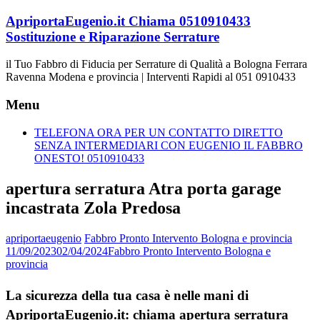
Vai
ApriportaEugenio.it Chiama 0510910433
al
Sostituzione e Riparazione Serrature
contenuto
il Tuo Fabbro di Fiducia per Serrature di Qualità a Bologna Ferrara
Ravenna Modena e provincia | Interventi Rapidi al 051 0910433
Menu
TELEFONA ORA PER UN CONTATTO DIRETTO
SENZA INTERMEDIARI CON EUGENIO IL FABBRO
ONESTO! 0510910433
apertura serratura Atra porta garage
incastrata Zola Predosa
apriportaeugenio
Fabbro Pronto Intervento Bologna e provincia
11/09/2023
02/04/2024
Fabbro Pronto Intervento Bologna e
provincia
La sicurezza della tua casa è nelle mani di
ApriportaEugenio.it: chiama apertura serratura