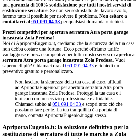
una
garanzia di 100% soddisfazione per tutti i nostri servizi di
sostituzione serrature
. Se non sei soddisfatto del lavoro svolto,
faremo tutto il possibile per risolvere il problema.
Non esitare a
contattarci al
051 091 04 33
per qualsiasi domanda o richiesta.
Prezzi competitivi per apertura serratura Atra porta garage
incastrata Zola Predosa!
Noi di ApriportaEugenio.it, crediamo che la sicurezza della tua casa
non debba costare una fortuna. Ecco perché offriamo tariffe
vantaggiose e prezzi competitivi per tutti i nostri servizi di
apertura
serratura Atra porta garage incastrata Zola Predosa
. Vuoi
saperne di più? Chiamaci ora al
051 091 04 33
e richiedi un
preventivo gratuito e personalizzato.
Non lasciare la sicurezza della tua casa al caso, affidati
ad ApriportaEugenio.it per apertura serratura Atra porta
garage incastrata Zola Predosa. Proteggi la tua casa e i
tuoi cari con un servizio professionale e affidabile.
Chiamaci subito al
051 091 04 33
e scopri tutto ciò che
possiamo fare per te. La tua tranquillità è a portata di
mano, contatta ApriportaEugenio.it oggi stesso!
ApriportaEugenio.it: la soluzione definitiva per la
sostituzione di serrature di tutte le marche a Zola