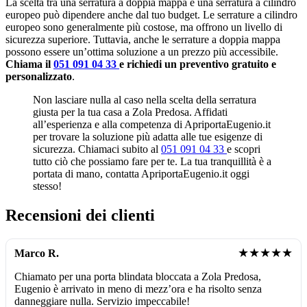
La scelta tra una serratura a doppia mappa e una serratura a cilindro
europeo può dipendere anche dal tuo budget. Le serrature a cilindro
europeo sono generalmente più costose, ma offrono un livello di
sicurezza superiore. Tuttavia, anche le serrature a doppia mappa
possono essere un’ottima soluzione a un prezzo più accessibile.
Chiama il
051 091 04 33
e richiedi un preventivo gratuito e
personalizzato
.
Non lasciare nulla al caso nella scelta della serratura
giusta per la tua casa a Zola Predosa. Affidati
all’esperienza e alla competenza di ApriportaEugenio.it
per trovare la soluzione più adatta alle tue esigenze di
sicurezza. Chiamaci subito al
051 091 04 33
e scopri
tutto ciò che possiamo fare per te. La tua tranquillità è a
portata di mano, contatta ApriportaEugenio.it oggi
stesso!
Recensioni dei clienti
★★★★★
Marco R.
Chiamato per una porta blindata bloccata a Zola Predosa,
Eugenio è arrivato in meno di mezz’ora e ha risolto senza
danneggiare nulla. Servizio impeccabile!