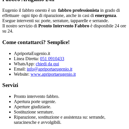
Eugenio il fabbro onesto è un
fabbro professionista
in grado di
effettuare ogni tipo di riparazione, anche in casi di
emergenza
.
Esegue interventi su: porte, serrature, tapparelle e serrande.
Il nostro servizio di
Pronto Intervento Fabbro
è disponibile 24 ore
su 24.
Come contattarci? Semplice!
ApriportaEugenio.it
Linea Diretta:
051 0910433
WhatsApp:
chiedi da qui
Email:
info@apriportaeugenio.it
Website:
www.apriportaeugenio.it
Servizi
Pronto intervento fabbro.
Apertura porte urgente.
Aperture giudiziarie.
Sostituzione serrature.
Riparazione, sostituzione e assistenza su: serrande,
saracinesche e avvolgibili.