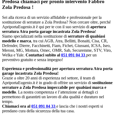
Predosa chiamaci per pronto intervento
Fabbro
Zola Predosa
!
Sei alla ricerca di un servizio affidabile e professionale per la
sostituzione di serrature a Zola Predosa? Non cercare oltre, perché
ApriportaEugenio.it è qui per te con il suo servizio di
apertura
serratura Atra porta garage incastrata Zola Predosa
!
Siamo specializzati nella sostituzione di
serrature di qualsiasi
modello e marca
, tra cui AGB, Atra, Bellitti, Bonaiti, Cisa, CR,
Defender, Dierre, Facchinetti, Fiam, Fichet, Giussani, ICSA, Iseo,
Meroni, MG, Mottura, Omec, OMR, Sab, Securemme, STV, Viro,
Welka e Yale.
Contattaci subito al
051 091 04 33
per un
preventivo gratuito e senza impegno!
Esperienza e professionalità per apertura serratura Atra porta
garage incastrata Zola Predosa!
Grazie a oltre 20 anni di esperienza nel settore, il team di
ApriportaEugenio.it è in grado di offrire un servizio di
sostituzione
serrature a Zola Predosa impeccabile per qualsiasi marca e
modello
. La nostra competenza e l’attenzione ai dettagli ci
permettono di garantirti un lavoro di alta qualità e duraturo nel
tempo.
Chiamaci ora al
051 091 04 33
e lascia che i nostri esperti si
prendano cura della sicurezza della tua casa.