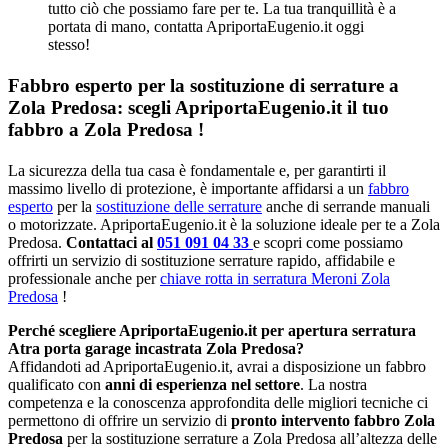
tutto ciò che possiamo fare per te. La tua tranquillità è a
portata di mano, contatta ApriportaEugenio.it oggi
stesso!
Fabbro esperto per la sostituzione di serrature a
Zola Predosa: scegli ApriportaEugenio.it il tuo
fabbro a Zola Predosa !
La sicurezza della tua casa è fondamentale e, per garantirti il
massimo livello di protezione, è importante affidarsi a un
fabbro
esperto
per la
sostituzione delle serrature
anche di serrande manuali
o motorizzate. ApriportaEugenio.it è la soluzione ideale per te a Zola
Predosa.
Contattaci al
051 091 04 33
e scopri come possiamo
offrirti un servizio di sostituzione serrature rapido, affidabile e
professionale anche per
chiave rotta in serratura Meroni Zola
Predosa
!
Perché scegliere ApriportaEugenio.it per apertura serratura
Atra porta garage incastrata Zola Predosa?
Affidandoti ad ApriportaEugenio.it, avrai a disposizione un fabbro
qualificato con
anni di esperienza nel settore
. La nostra
competenza e la conoscenza approfondita delle migliori tecniche ci
permettono di offrire un servizio di
pronto intervento fabbro Zola
Predosa
per la sostituzione serrature a Zola Predosa all’altezza delle