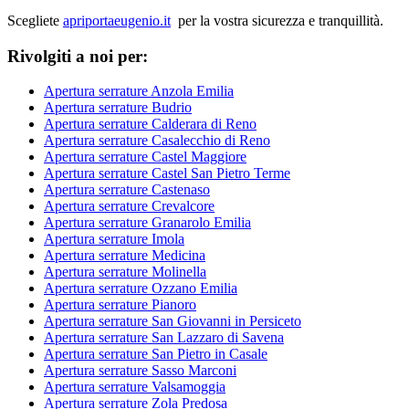
Scegliete
apriportaeugenio.it
per la vostra sicurezza e tranquillità.
Rivolgiti a noi per:
Apertura serrature Anzola Emilia
Apertura serrature Budrio
Apertura serrature Calderara di Reno
Apertura serrature Casalecchio di Reno
Apertura serrature Castel Maggiore
Apertura serrature Castel San Pietro Terme
Apertura serrature Castenaso
Apertura serrature Crevalcore
Apertura serrature Granarolo Emilia
Apertura serrature Imola
Apertura serrature Medicina
Apertura serrature Molinella
Apertura serrature Ozzano Emilia
Apertura serrature Pianoro
Apertura serrature San Giovanni in Persiceto
Apertura serrature San Lazzaro di Savena
Apertura serrature San Pietro in Casale
Apertura serrature Sasso Marconi
Apertura serrature Valsamoggia
Apertura serrature Zola Predosa