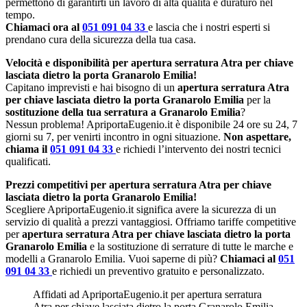
permettono di garantirti un lavoro di alta qualità e duraturo nel
tempo.
Chiamaci ora al
051 091 04 33
e lascia che i nostri esperti si
prendano cura della sicurezza della tua casa.
Velocità e disponibilità per apertura serratura Atra per chiave
lasciata dietro la porta Granarolo Emilia!
Capitano imprevisti e hai bisogno di un
apertura serratura Atra
per chiave lasciata dietro la porta Granarolo Emilia
per la
sostituzione della tua serratura a Granarolo Emilia
?
Nessun problema! ApriportaEugenio.it è disponibile 24 ore su 24, 7
giorni su 7, per venirti incontro in ogni situazione.
Non aspettare,
chiama il
051 091 04 33
e richiedi l’intervento dei nostri tecnici
qualificati.
Prezzi competitivi per apertura serratura Atra per chiave
lasciata dietro la porta Granarolo Emilia!
Scegliere ApriportaEugenio.it significa avere la sicurezza di un
servizio di qualità a prezzi vantaggiosi. Offriamo tariffe competitive
per
apertura serratura Atra per chiave lasciata dietro la porta
Granarolo Emilia
e la sostituzione di serrature di tutte le marche e
modelli a Granarolo Emilia. Vuoi saperne di più?
Chiamaci al
051
091 04 33
e richiedi un preventivo gratuito e personalizzato.
Affidati ad ApriportaEugenio.it per apertura serratura
Atra per chiave lasciata dietro la porta Granarolo Emilia