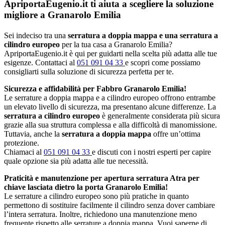
ApriportaEugenio.it ti aiuta a scegliere la soluzione
migliore a Granarolo Emilia
Sei indeciso tra una
serratura a doppia mappa e una serratura a
cilindro europeo
per la tua casa a Granarolo Emilia?
ApriportaEugenio.it è qui per guidarti nella scelta più adatta alle tue
esigenze. Contattaci al
051 091 04 33
e scopri come possiamo
consigliarti sulla soluzione di sicurezza perfetta per te.
Sicurezza e affidabilità per Fabbro Granarolo Emilia!
Le serrature a doppia mappa e a cilindro europeo offrono entrambe
un elevato livello di sicurezza, ma presentano alcune differenze. La
serratura a cilindro europeo
è generalmente considerata più sicura
grazie alla sua struttura complessa e alla difficoltà di manomissione.
Tuttavia, anche la
serratura a doppia mappa
offre un’ottima
protezione.
Chiamaci al
051 091 04 33
e discuti con i nostri esperti per capire
quale opzione sia più adatta alle tue necessità.
Praticità e manutenzione per apertura serratura Atra per
chiave lasciata dietro la porta Granarolo Emilia!
Le serrature a cilindro europeo sono più pratiche in quanto
permettono di sostituire facilmente il cilindro senza dover cambiare
l’intera serratura. Inoltre, richiedono una manutenzione meno
frequente rispetto alle serrature a doppia mappa. Vuoi saperne di