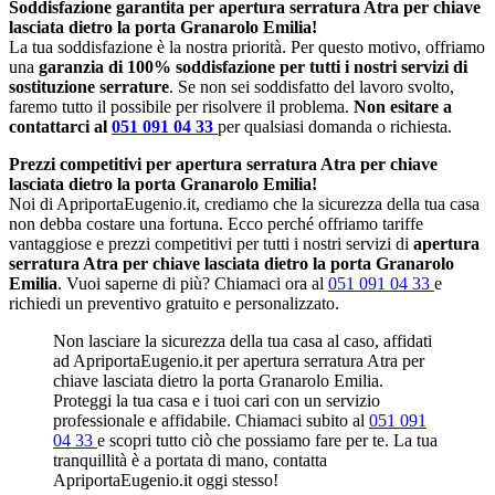
Soddisfazione garantita per apertura serratura Atra per chiave
lasciata dietro la porta Granarolo Emilia!
La tua soddisfazione è la nostra priorità. Per questo motivo, offriamo
una
garanzia di 100% soddisfazione per tutti i nostri servizi di
sostituzione serrature
. Se non sei soddisfatto del lavoro svolto,
faremo tutto il possibile per risolvere il problema.
Non esitare a
contattarci al
051 091 04 33
per qualsiasi domanda o richiesta.
Prezzi competitivi per apertura serratura Atra per chiave
lasciata dietro la porta Granarolo Emilia!
Noi di ApriportaEugenio.it, crediamo che la sicurezza della tua casa
non debba costare una fortuna. Ecco perché offriamo tariffe
vantaggiose e prezzi competitivi per tutti i nostri servizi di
apertura
serratura Atra per chiave lasciata dietro la porta Granarolo
Emilia
. Vuoi saperne di più? Chiamaci ora al
051 091 04 33
e
richiedi un preventivo gratuito e personalizzato.
Non lasciare la sicurezza della tua casa al caso, affidati
ad ApriportaEugenio.it per apertura serratura Atra per
chiave lasciata dietro la porta Granarolo Emilia.
Proteggi la tua casa e i tuoi cari con un servizio
professionale e affidabile. Chiamaci subito al
051 091
04 33
e scopri tutto ciò che possiamo fare per te. La tua
tranquillità è a portata di mano, contatta
ApriportaEugenio.it oggi stesso!