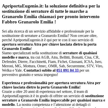
ApriportaEugenio.it: la soluzione definitiva per la
sostituzione di serrature di tutte le marche a
Granarolo Emilia chiamaci per pronto intervento
Fabbro Granarolo Emilia
!
Sei alla ricerca di un servizio affidabile e professionale per la
sostituzione di serrature a Granarolo Emilia? Non cercare oltre,
perché ApriportaEugenio.it è qui per te con il suo servizio di
apertura serratura Atra per chiave lasciata dietro la porta
Granarolo Emilia
!
Siamo specializzati nella sostituzione di
serrature di qualsiasi
modello e marca
, tra cui AGB, Atra, Bellitti, Bonaiti, Cisa, CR,
Defender, Dierre, Facchinetti, Fiam, Fichet, Giussani, ICSA, Iseo,
Meroni, MG, Mottura, Omec, OMR, Sab, Securemme, STV, Viro,
Welka e Yale.
Contattaci subito al
051 091 04 33
per un
preventivo gratuito e senza impegno!
Esperienza e professionalità per apertura serratura Atra per
chiave lasciata dietro la porta Granarolo Emilia!
Grazie a oltre 20 anni di esperienza nel settore, il team di
ApriportaEugenio.it è in grado di offrire un servizio di
sostituzione
serrature a Granarolo Emilia impeccabile per qualsiasi marca e
modello
. La nostra competenza e l’attenzione ai dettagli ci