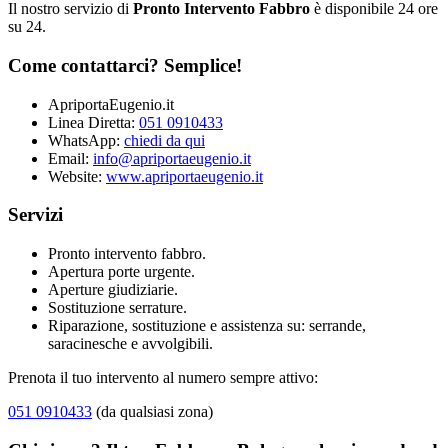
Il nostro servizio di
Pronto Intervento Fabbro
è disponibile 24 ore
su 24.
Come contattarci? Semplice!
ApriportaEugenio.it
Linea Diretta:
051 0910433
WhatsApp:
chiedi da qui
Email:
info@apriportaeugenio.it
Website:
www.apriportaeugenio.it
Servizi
Pronto intervento fabbro.
Apertura porte urgente.
Aperture giudiziarie.
Sostituzione serrature.
Riparazione, sostituzione e assistenza su: serrande,
saracinesche e avvolgibili.
Prenota il tuo intervento al numero sempre attivo:
051 0910433
(da qualsiasi zona)