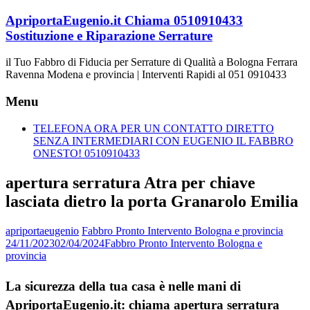
Vai
ApriportaEugenio.it Chiama 0510910433
al
Sostituzione e Riparazione Serrature
contenuto
il Tuo Fabbro di Fiducia per Serrature di Qualità a Bologna Ferrara
Ravenna Modena e provincia | Interventi Rapidi al 051 0910433
Menu
TELEFONA ORA PER UN CONTATTO DIRETTO
SENZA INTERMEDIARI CON EUGENIO IL FABBRO
ONESTO! 0510910433
apertura serratura Atra per chiave
lasciata dietro la porta Granarolo Emilia
apriportaeugenio
Fabbro Pronto Intervento Bologna e provincia
24/11/2023
02/04/2024
Fabbro Pronto Intervento Bologna e
provincia
La sicurezza della tua casa è nelle mani di
ApriportaEugenio.it: chiama apertura serratura