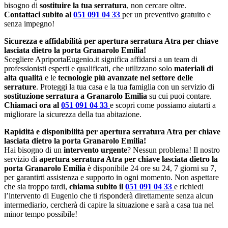
bisogno di
sostituire la tua serratura
, non cercare oltre.
Contattaci subito al
051 091 04 33
per un preventivo gratuito e
senza impegno!
Sicurezza e affidabilità per apertura serratura Atra per chiave
lasciata dietro la porta Granarolo Emilia!
Scegliere ApriportaEugenio.it significa affidarsi a un team di
professionisti esperti e qualificati, che utilizzano solo
materiali di
alta qualità
e le
tecnologie più avanzate nel settore delle
serrature
. Proteggi la tua casa e la tua famiglia con un servizio di
sostituzione serratura a Granarolo Emilia
su cui puoi contare.
Chiamaci ora al
051 091 04 33
e scopri come possiamo aiutarti a
migliorare la sicurezza della tua abitazione.
Rapidità e disponibilità per apertura serratura Atra per chiave
lasciata dietro la porta Granarolo Emilia!
Hai bisogno di un
intervento urgente
? Nessun problema! Il nostro
servizio di
apertura serratura Atra per chiave lasciata dietro la
porta Granarolo Emilia
è disponibile 24 ore su 24, 7 giorni su 7,
per garantirti assistenza e supporto in ogni momento. Non aspettare
che sia troppo tardi,
chiama subito il
051 091 04 33
e richiedi
l’intervento di Eugenio che ti risponderà direttamente senza alcun
intermediario, cercherà di capire la situazione e sarà a casa tua nel
minor tempo possibile!