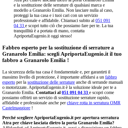
e la sostituzione delle serrature di qualsiasi marca e
modello a Granarolo Emilia. Non lasciare nulla al caso,
proteggi la tua casa e i tuoi cari con un servizio
professionale e affidabile. Chiamaci subito al
051 091
04 33
e scopri tutto ciò che possiamo fare per te. La tua
tranquillità è a portata di mano, contatta
ApriportaEugenio.it oggi stesso!
Fabbro esperto per la sostituzione di serrature a
Granarolo Emilia: scegli ApriportaEugenio.it il tuo
fabbro a Granarolo Emilia !
La sicurezza della tua casa è fondamentale e, per garantirti il
massimo livello di protezione, è importante affidarsi a un
fabbro
esperto
per la
sostituzione delle serrature
anche di serrande manuali
o motorizzate. ApriportaEugenio.it è la soluzione ideale per te a
Granarolo Emilia.
Contattaci al
051 091 04 33
e scopri come
possiamo offrirti un servizio di sostituzione serrature rapido,
affidabile e professionale anche per
chiave rotta in serratura OMR
Castelmaggiore
!
Perché scegliere ApriportaEugenio.it per apertura serratura
Atra per chiave lasciata dietro la porta Granarolo Emilia?
Affidandoti ad ApriportaEugenio.it, avrai a disposizione un fabbro