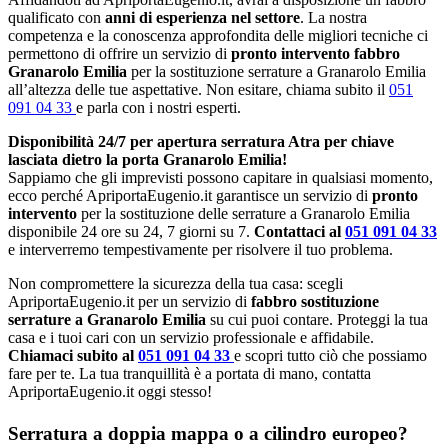
qualificato con
anni di esperienza nel settore
. La nostra
competenza e la conoscenza approfondita delle migliori tecniche ci
permettono di offrire un servizio di
pronto intervento fabbro
Granarolo Emilia
per la sostituzione serrature a Granarolo Emilia
all’altezza delle tue aspettative. Non esitare, chiama subito il
051
091 04 33
e parla con i nostri esperti.
Disponibilità 24/7 per apertura serratura Atra per chiave
lasciata dietro la porta Granarolo Emilia!
Sappiamo che gli imprevisti possono capitare in qualsiasi momento,
ecco perché ApriportaEugenio.it garantisce un servizio di
pronto
intervento
per la sostituzione delle serrature a Granarolo Emilia
disponibile 24 ore su 24, 7 giorni su 7.
Contattaci al
051 091 04 33
e interverremo tempestivamente per risolvere il tuo problema.
Non compromettere la sicurezza della tua casa: scegli
ApriportaEugenio.it per un servizio di
fabbro sostituzione
serrature a Granarolo Emilia
su cui puoi contare. Proteggi la tua
casa e i tuoi cari con un servizio professionale e affidabile.
Chiamaci subito al
051 091 04 33
e scopri tutto ciò che possiamo
fare per te. La tua tranquillità è a portata di mano, contatta
ApriportaEugenio.it oggi stesso!
Serratura a doppia mappa o a cilindro europeo?