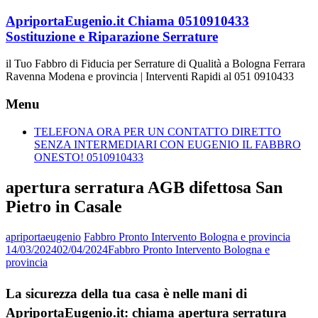
Vai
ApriportaEugenio.it Chiama 0510910433
al
Sostituzione e Riparazione Serrature
contenuto
il Tuo Fabbro di Fiducia per Serrature di Qualità a Bologna Ferrara
Ravenna Modena e provincia | Interventi Rapidi al 051 0910433
Menu
TELEFONA ORA PER UN CONTATTO DIRETTO
SENZA INTERMEDIARI CON EUGENIO IL FABBRO
ONESTO! 0510910433
apertura serratura AGB difettosa San
Pietro in Casale
apriportaeugenio
Fabbro Pronto Intervento Bologna e provincia
14/03/2024
02/04/2024
Fabbro Pronto Intervento Bologna e
provincia
La sicurezza della tua casa è nelle mani di
ApriportaEugenio.it: chiama apertura serratura