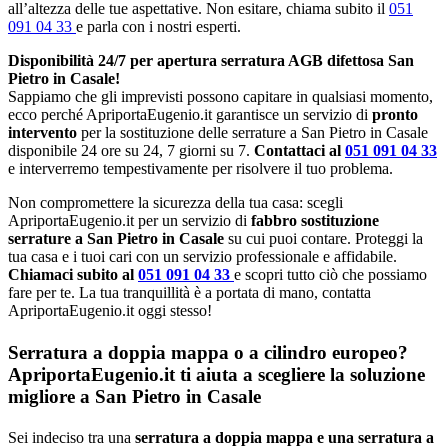
all’altezza delle tue aspettative. Non esitare, chiama subito il
051
091 04 33
e parla con i nostri esperti.
Disponibilità 24/7 per apertura serratura AGB difettosa San
Pietro in Casale!
Sappiamo che gli imprevisti possono capitare in qualsiasi momento,
ecco perché ApriportaEugenio.it garantisce un servizio di
pronto
intervento
per la sostituzione delle serrature a San Pietro in Casale
disponibile 24 ore su 24, 7 giorni su 7.
Contattaci al
051 091 04 33
e interverremo tempestivamente per risolvere il tuo problema.
Non compromettere la sicurezza della tua casa: scegli
ApriportaEugenio.it per un servizio di
fabbro sostituzione
serrature a San Pietro in Casale
su cui puoi contare. Proteggi la
tua casa e i tuoi cari con un servizio professionale e affidabile.
Chiamaci subito al
051 091 04 33
e scopri tutto ciò che possiamo
fare per te. La tua tranquillità è a portata di mano, contatta
ApriportaEugenio.it oggi stesso!
Serratura a doppia mappa o a cilindro europeo?
ApriportaEugenio.it ti aiuta a scegliere la soluzione
migliore a San Pietro in Casale
Sei indeciso tra una
serratura a doppia mappa e una serratura a