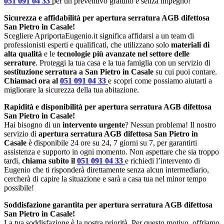
051 091 04 33
per un preventivo gratuito e senza impegno!
Sicurezza e affidabilità per apertura serratura AGB difettosa
San Pietro in Casale!
Scegliere ApriportaEugenio.it significa affidarsi a un team di
professionisti esperti e qualificati, che utilizzano solo
materiali di
alta qualità
e le
tecnologie più avanzate nel settore delle
serrature
. Proteggi la tua casa e la tua famiglia con un servizio di
sostituzione serratura a San Pietro in Casale
su cui puoi contare.
Chiamaci ora al
051 091 04 33
e scopri come possiamo aiutarti a
migliorare la sicurezza della tua abitazione.
Rapidità e disponibilità per apertura serratura AGB difettosa
San Pietro in Casale!
Hai bisogno di un
intervento urgente
? Nessun problema! Il nostro
servizio di
apertura serratura AGB difettosa San Pietro in
Casale
è disponibile 24 ore su 24, 7 giorni su 7, per garantirti
assistenza e supporto in ogni momento. Non aspettare che sia troppo
tardi,
chiama subito il
051 091 04 33
e richiedi l’intervento di
Eugenio che ti risponderà direttamente senza alcun intermediario,
cercherà di capire la situazione e sarà a casa tua nel minor tempo
possibile!
Soddisfazione garantita per apertura serratura AGB difettosa
San Pietro in Casale!
La tua soddisfazione è la nostra priorità. Per questo motivo, offriamo