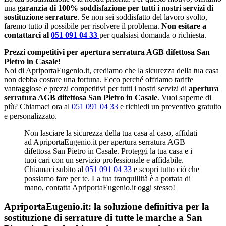
una
garanzia di 100% soddisfazione per tutti i nostri servizi di
sostituzione serrature
. Se non sei soddisfatto del lavoro svolto,
faremo tutto il possibile per risolvere il problema.
Non esitare a
contattarci al
051 091 04 33
per qualsiasi domanda o richiesta.
Prezzi competitivi per apertura serratura AGB difettosa San
Pietro in Casale!
Noi di ApriportaEugenio.it, crediamo che la sicurezza della tua casa
non debba costare una fortuna. Ecco perché offriamo tariffe
vantaggiose e prezzi competitivi per tutti i nostri servizi di
apertura
serratura AGB difettosa San Pietro in Casale
. Vuoi saperne di
più? Chiamaci ora al
051 091 04 33
e richiedi un preventivo gratuito
e personalizzato.
Non lasciare la sicurezza della tua casa al caso, affidati
ad ApriportaEugenio.it per apertura serratura AGB
difettosa San Pietro in Casale. Proteggi la tua casa e i
tuoi cari con un servizio professionale e affidabile.
Chiamaci subito al
051 091 04 33
e scopri tutto ciò che
possiamo fare per te. La tua tranquillità è a portata di
mano, contatta ApriportaEugenio.it oggi stesso!
ApriportaEugenio.it: la soluzione definitiva per la
sostituzione di serrature di tutte le marche a San