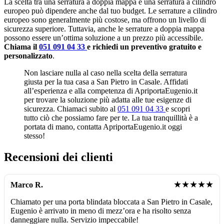
La scelta tra una serratura a doppia mappa e una serratura a cilindro
europeo può dipendere anche dal tuo budget. Le serrature a cilindro
europeo sono generalmente più costose, ma offrono un livello di
sicurezza superiore. Tuttavia, anche le serrature a doppia mappa
possono essere un’ottima soluzione a un prezzo più accessibile.
Chiama il
051 091 04 33
e richiedi un preventivo gratuito e
personalizzato
.
Non lasciare nulla al caso nella scelta della serratura
giusta per la tua casa a San Pietro in Casale. Affidati
all’esperienza e alla competenza di ApriportaEugenio.it
per trovare la soluzione più adatta alle tue esigenze di
sicurezza. Chiamaci subito al
051 091 04 33
e scopri
tutto ciò che possiamo fare per te. La tua tranquillità è a
portata di mano, contatta ApriportaEugenio.it oggi
stesso!
Recensioni dei clienti
★★★★★
Marco R.
Chiamato per una porta blindata bloccata a San Pietro in Casale,
Eugenio è arrivato in meno di mezz’ora e ha risolto senza
danneggiare nulla. Servizio impeccabile!