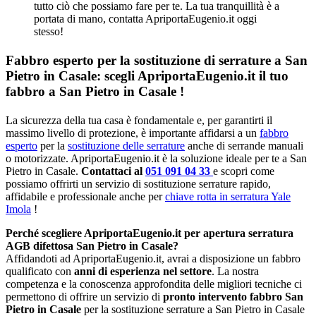
tutto ciò che possiamo fare per te. La tua tranquillità è a
portata di mano, contatta ApriportaEugenio.it oggi
stesso!
Fabbro esperto per la sostituzione di serrature a San
Pietro in Casale: scegli ApriportaEugenio.it il tuo
fabbro a San Pietro in Casale !
La sicurezza della tua casa è fondamentale e, per garantirti il
massimo livello di protezione, è importante affidarsi a un
fabbro
esperto
per la
sostituzione delle serrature
anche di serrande manuali
o motorizzate. ApriportaEugenio.it è la soluzione ideale per te a San
Pietro in Casale.
Contattaci al
051 091 04 33
e scopri come
possiamo offrirti un servizio di sostituzione serrature rapido,
affidabile e professionale anche per
chiave rotta in serratura Yale
Imola
!
Perché scegliere ApriportaEugenio.it per apertura serratura
AGB difettosa San Pietro in Casale?
Affidandoti ad ApriportaEugenio.it, avrai a disposizione un fabbro
qualificato con
anni di esperienza nel settore
. La nostra
competenza e la conoscenza approfondita delle migliori tecniche ci
permettono di offrire un servizio di
pronto intervento fabbro San
Pietro in Casale
per la sostituzione serrature a San Pietro in Casale