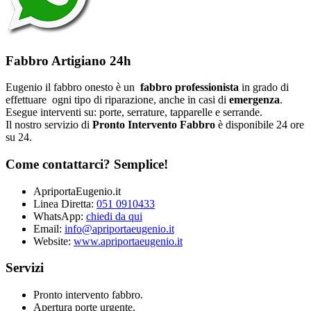
Fabbro Artigiano 24h
Eugenio il fabbro onesto è un
fabbro professionista
in grado di
effettuare ogni tipo di riparazione, anche in casi di
emergenza
.
Esegue interventi su: porte, serrature, tapparelle e serrande.
Il nostro servizio di
Pronto Intervento Fabbro
è disponibile 24 ore
su 24.
Come contattarci? Semplice!
ApriportaEugenio.it
Linea Diretta:
051 0910433
WhatsApp:
chiedi da qui
Email:
info@apriportaeugenio.it
Website:
www.apriportaeugenio.it
Servizi
Pronto intervento fabbro.
Apertura porte urgente.