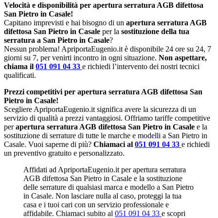
Velocità e disponibilità per apertura serratura AGB difettosa
San Pietro in Casale!
Capitano imprevisti e hai bisogno di un
apertura serratura AGB
difettosa San Pietro in Casale
per la
sostituzione della tua
serratura a San Pietro in Casale
?
Nessun problema! ApriportaEugenio.it è disponibile 24 ore su 24, 7
giorni su 7, per venirti incontro in ogni situazione.
Non aspettare,
chiama il
051 091 04 33
e richiedi l’intervento dei nostri tecnici
qualificati.
Prezzi competitivi per apertura serratura AGB difettosa San
Pietro in Casale!
Scegliere ApriportaEugenio.it significa avere la sicurezza di un
servizio di qualità a prezzi vantaggiosi. Offriamo tariffe competitive
per
apertura serratura AGB difettosa San Pietro in Casale
e la
sostituzione di serrature di tutte le marche e modelli a San Pietro in
Casale. Vuoi saperne di più?
Chiamaci al
051 091 04 33
e richiedi
un preventivo gratuito e personalizzato.
Affidati ad ApriportaEugenio.it per apertura serratura
AGB difettosa San Pietro in Casale e la sostituzione
delle serrature di qualsiasi marca e modello a San Pietro
in Casale. Non lasciare nulla al caso, proteggi la tua
casa e i tuoi cari con un servizio professionale e
affidabile. Chiamaci subito al
051 091 04 33
e scopri