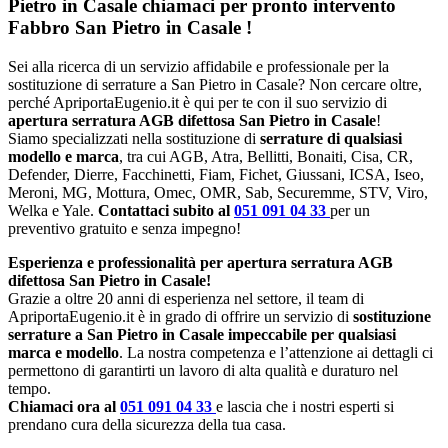
Pietro in Casale chiamaci per pronto intervento
Fabbro San Pietro in Casale
!
Sei alla ricerca di un servizio affidabile e professionale per la
sostituzione di serrature a San Pietro in Casale? Non cercare oltre,
perché ApriportaEugenio.it è qui per te con il suo servizio di
apertura serratura AGB difettosa San Pietro in Casale
!
Siamo specializzati nella sostituzione di
serrature di qualsiasi
modello e marca
, tra cui AGB, Atra, Bellitti, Bonaiti, Cisa, CR,
Defender, Dierre, Facchinetti, Fiam, Fichet, Giussani, ICSA, Iseo,
Meroni, MG, Mottura, Omec, OMR, Sab, Securemme, STV, Viro,
Welka e Yale.
Contattaci subito al
051 091 04 33
per un
preventivo gratuito e senza impegno!
Esperienza e professionalità per apertura serratura AGB
difettosa San Pietro in Casale!
Grazie a oltre 20 anni di esperienza nel settore, il team di
ApriportaEugenio.it è in grado di offrire un servizio di
sostituzione
serrature a San Pietro in Casale impeccabile per qualsiasi
marca e modello
. La nostra competenza e l’attenzione ai dettagli ci
permettono di garantirti un lavoro di alta qualità e duraturo nel
tempo.
Chiamaci ora al
051 091 04 33
e lascia che i nostri esperti si
prendano cura della sicurezza della tua casa.