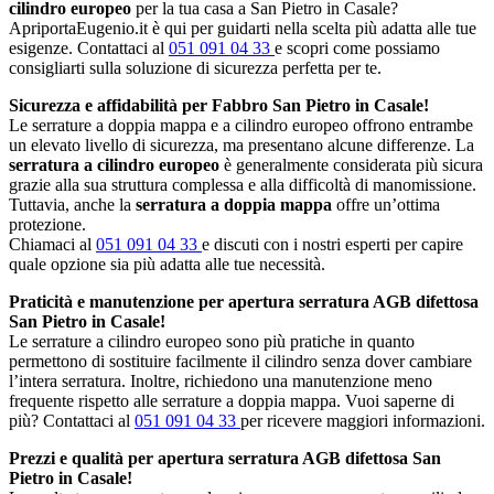
cilindro europeo
per la tua casa a San Pietro in Casale?
ApriportaEugenio.it è qui per guidarti nella scelta più adatta alle tue
esigenze. Contattaci al
051 091 04 33
e scopri come possiamo
consigliarti sulla soluzione di sicurezza perfetta per te.
Sicurezza e affidabilità per Fabbro San Pietro in Casale!
Le serrature a doppia mappa e a cilindro europeo offrono entrambe
un elevato livello di sicurezza, ma presentano alcune differenze. La
serratura a cilindro europeo
è generalmente considerata più sicura
grazie alla sua struttura complessa e alla difficoltà di manomissione.
Tuttavia, anche la
serratura a doppia mappa
offre un’ottima
protezione.
Chiamaci al
051 091 04 33
e discuti con i nostri esperti per capire
quale opzione sia più adatta alle tue necessità.
Praticità e manutenzione per apertura serratura AGB difettosa
San Pietro in Casale!
Le serrature a cilindro europeo sono più pratiche in quanto
permettono di sostituire facilmente il cilindro senza dover cambiare
l’intera serratura. Inoltre, richiedono una manutenzione meno
frequente rispetto alle serrature a doppia mappa. Vuoi saperne di
più? Contattaci al
051 091 04 33
per ricevere maggiori informazioni.
Prezzi e qualità per apertura serratura AGB difettosa San
Pietro in Casale!