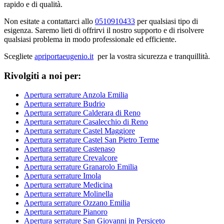
rapido e di qualità.
Non esitate a contattarci allo
0510910433
per qualsiasi tipo di
esigenza. Saremo lieti di offrirvi il nostro supporto e di risolvere
qualsiasi problema in modo professionale ed efficiente.
Scegliete
apriportaeugenio.it
per la vostra sicurezza e tranquillità.
Rivolgiti a noi per:
Apertura serrature Anzola Emilia
Apertura serrature Budrio
Apertura serrature Calderara di Reno
Apertura serrature Casalecchio di Reno
Apertura serrature Castel Maggiore
Apertura serrature Castel San Pietro Terme
Apertura serrature Castenaso
Apertura serrature Crevalcore
Apertura serrature Granarolo Emilia
Apertura serrature Imola
Apertura serrature Medicina
Apertura serrature Molinella
Apertura serrature Ozzano Emilia
Apertura serrature Pianoro
Apertura serrature San Giovanni in Persiceto