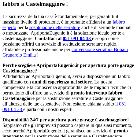
fabbro a Castelmaggiore !
La sicurezza della tua casa è fondamentale e, per garantirti il
massimo livello di protezione, è importante affidarsi a un
fabbro
esperto
per la
sostituzione delle serrature
anche di serrande manuali
o motorizzate. ApriportaEugenio.it è la soluzione ideale per te a
Castelmaggiore.
Contattaci al
051 091 04 33
e scopri come
possiamo offrirti un servizio di sostituzione serrature rapido,
affidabile e professionale anche per
conversione serratura Bonaiti
Granarolo Emilia
!
Perché scegliere ApriportaEugenio.it per apertura porte garage
Castelmaggiore?
Affidandoti ad ApriportaEugenio.it, avrai a disposizione un fabbro
qualificato con
anni di esperienza nel settore
. La nostra
competenza e la conoscenza approfondita delle migliori tecniche ci
permettono di offrire un servizio di
pronto intervento fabbro
Castelmaggiore
per la sostituzione serrature a Castelmaggiore
all’altezza delle tue aspettative. Non esitare, chiama subito il
051
091 04 33
e parla con i nostri esperti.
Disponibilità 24/7 per apertura porte garage Castelmaggiore!
Sappiamo che gli imprevisti possono capitare in qualsiasi momento,
ecco perché ApriportaEugenio.it garantisce un servizio di
pronto
intervento
per la sostituzione delle serrature a Castelmaggiore