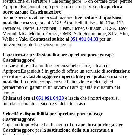
sostituzione di serrature a Castelmaggiore? Non cercare oltre, perché
ApriportaEugenio.it è qui per te con il suo servizio di
apertura
porte garage Castelmaggiore
!
Siamo specializzati nella sostituzione di
serrature di qualsiasi
modello e marca
, tra cui AGB, Atra, Bellitti, Bonaiti, Cisa, CR,
Defender, Dierre, Facchinetti, Fiam, Fichet, Giussani, ICSA, Iseo,
Meroni, MG, Mottura, Omec, OMR, Sab, Securemme, STV, Viro,
Welka e Yale.
Contattaci subito al
051 091 04 33
per un
preventivo gratuito e senza impegno!
Esperienza e professionalità per apertura porte garage
Castelmaggiore!
Grazie a oltre 20 anni di esperienza nel settore, il team di
ApriportaEugenio.it è in grado di offrire un servizio di
sostituzione
serrature a Castelmaggiore impeccabile per qualsiasi marca e
modello
. La nostra competenza e l’attenzione ai dettagli ci
permettono di garantirti un lavoro di alta qualità e duraturo nel
tempo.
Chiamaci ora al
051 091 04 33
e lascia che i nostri esperti si
prendano cura della sicurezza della tua casa.
Velocità e disponibilità per apertura porte garage
Castelmaggiore!
Capitano imprevisti e hai bisogno di un
apertura porte garage
Castelmaggiore
per la
sostituzione della tua serratura a