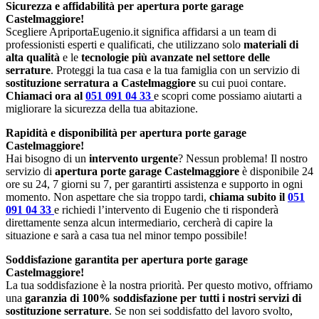
Sicurezza e affidabilità per apertura porte garage
Castelmaggiore!
Scegliere ApriportaEugenio.it significa affidarsi a un team di
professionisti esperti e qualificati, che utilizzano solo
materiali di
alta qualità
e le
tecnologie più avanzate nel settore delle
serrature
. Proteggi la tua casa e la tua famiglia con un servizio di
sostituzione serratura a Castelmaggiore
su cui puoi contare.
Chiamaci ora al
051 091 04 33
e scopri come possiamo aiutarti a
migliorare la sicurezza della tua abitazione.
Rapidità e disponibilità per apertura porte garage
Castelmaggiore!
Hai bisogno di un
intervento urgente
? Nessun problema! Il nostro
servizio di
apertura porte garage Castelmaggiore
è disponibile 24
ore su 24, 7 giorni su 7, per garantirti assistenza e supporto in ogni
momento. Non aspettare che sia troppo tardi,
chiama subito il
051
091 04 33
e richiedi l’intervento di Eugenio che ti risponderà
direttamente senza alcun intermediario, cercherà di capire la
situazione e sarà a casa tua nel minor tempo possibile!
Soddisfazione garantita per apertura porte garage
Castelmaggiore!
La tua soddisfazione è la nostra priorità. Per questo motivo, offriamo
una
garanzia di 100% soddisfazione per tutti i nostri servizi di
sostituzione serrature
. Se non sei soddisfatto del lavoro svolto,