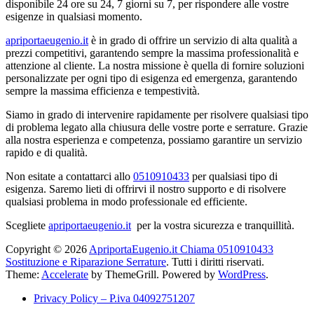
disponibile 24 ore su 24, 7 giorni su 7, per rispondere alle vostre
esigenze in qualsiasi momento.
apriportaeugenio.it
è in grado di offrire un servizio di alta qualità a
prezzi competitivi, garantendo sempre la massima professionalità e
attenzione al cliente. La nostra missione è quella di fornire soluzioni
personalizzate per ogni tipo di esigenza ed emergenza, garantendo
sempre la massima efficienza e tempestività.
Siamo in grado di intervenire rapidamente per risolvere qualsiasi tipo
di problema legato alla chiusura delle vostre porte e serrature. Grazie
alla nostra esperienza e competenza, possiamo garantire un servizio
rapido e di qualità.
Non esitate a contattarci allo
0510910433
per qualsiasi tipo di
esigenza. Saremo lieti di offrirvi il nostro supporto e di risolvere
qualsiasi problema in modo professionale ed efficiente.
Scegliete
apriportaeugenio.it
per la vostra sicurezza e tranquillità.
Copyright © 2026
ApriportaEugenio.it Chiama 0510910433
Sostituzione e Riparazione Serrature
. Tutti i diritti riservati.
Theme:
Accelerate
by ThemeGrill. Powered by
WordPress
.
Privacy Policy – P.iva 04092751207