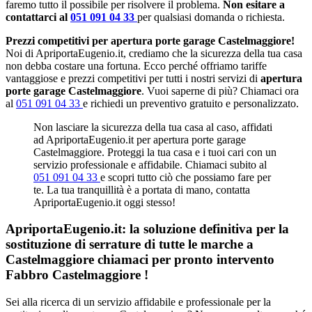
faremo tutto il possibile per risolvere il problema.
Non esitare a
contattarci al
051 091 04 33
per qualsiasi domanda o richiesta.
Prezzi competitivi per apertura porte garage Castelmaggiore!
Noi di ApriportaEugenio.it, crediamo che la sicurezza della tua casa
non debba costare una fortuna. Ecco perché offriamo tariffe
vantaggiose e prezzi competitivi per tutti i nostri servizi di
apertura
porte garage Castelmaggiore
. Vuoi saperne di più? Chiamaci ora
al
051 091 04 33
e richiedi un preventivo gratuito e personalizzato.
Non lasciare la sicurezza della tua casa al caso, affidati
ad ApriportaEugenio.it per apertura porte garage
Castelmaggiore. Proteggi la tua casa e i tuoi cari con un
servizio professionale e affidabile. Chiamaci subito al
051 091 04 33
e scopri tutto ciò che possiamo fare per
te. La tua tranquillità è a portata di mano, contatta
ApriportaEugenio.it oggi stesso!
ApriportaEugenio.it: la soluzione definitiva per la
sostituzione di serrature di tutte le marche a
Castelmaggiore chiamaci per pronto intervento
Fabbro Castelmaggiore
!
Sei alla ricerca di un servizio affidabile e professionale per la