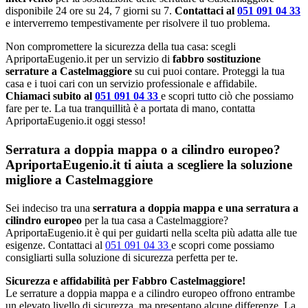
disponibile 24 ore su 24, 7 giorni su 7.
Contattaci al
051 091 04 33
e interverremo tempestivamente per risolvere il tuo problema.
Non compromettere la sicurezza della tua casa: scegli
ApriportaEugenio.it per un servizio di
fabbro sostituzione
serrature a Castelmaggiore
su cui puoi contare. Proteggi la tua
casa e i tuoi cari con un servizio professionale e affidabile.
Chiamaci subito al
051 091 04 33
e scopri tutto ciò che possiamo
fare per te. La tua tranquillità è a portata di mano, contatta
ApriportaEugenio.it oggi stesso!
Serratura a doppia mappa o a cilindro europeo?
ApriportaEugenio.it ti aiuta a scegliere la soluzione
migliore a Castelmaggiore
Sei indeciso tra una
serratura a doppia mappa e una serratura a
cilindro europeo
per la tua casa a Castelmaggiore?
ApriportaEugenio.it è qui per guidarti nella scelta più adatta alle tue
esigenze. Contattaci al
051 091 04 33
e scopri come possiamo
consigliarti sulla soluzione di sicurezza perfetta per te.
Sicurezza e affidabilità per Fabbro Castelmaggiore!
Le serrature a doppia mappa e a cilindro europeo offrono entrambe
un elevato livello di sicurezza, ma presentano alcune differenze. La