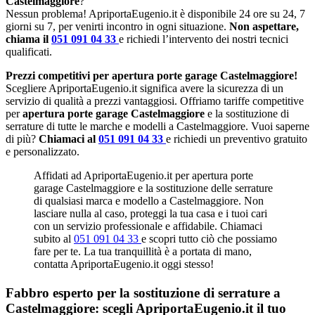
Castelmaggiore
?
Nessun problema! ApriportaEugenio.it è disponibile 24 ore su 24, 7
giorni su 7, per venirti incontro in ogni situazione.
Non aspettare,
chiama il
051 091 04 33
e richiedi l’intervento dei nostri tecnici
qualificati.
Prezzi competitivi per apertura porte garage Castelmaggiore!
Scegliere ApriportaEugenio.it significa avere la sicurezza di un
servizio di qualità a prezzi vantaggiosi. Offriamo tariffe competitive
per
apertura porte garage Castelmaggiore
e la sostituzione di
serrature di tutte le marche e modelli a Castelmaggiore. Vuoi saperne
di più?
Chiamaci al
051 091 04 33
e richiedi un preventivo gratuito
e personalizzato.
Affidati ad ApriportaEugenio.it per apertura porte
garage Castelmaggiore e la sostituzione delle serrature
di qualsiasi marca e modello a Castelmaggiore. Non
lasciare nulla al caso, proteggi la tua casa e i tuoi cari
con un servizio professionale e affidabile. Chiamaci
subito al
051 091 04 33
e scopri tutto ciò che possiamo
fare per te. La tua tranquillità è a portata di mano,
contatta ApriportaEugenio.it oggi stesso!
Fabbro esperto per la sostituzione di serrature a
Castelmaggiore: scegli ApriportaEugenio.it il tuo