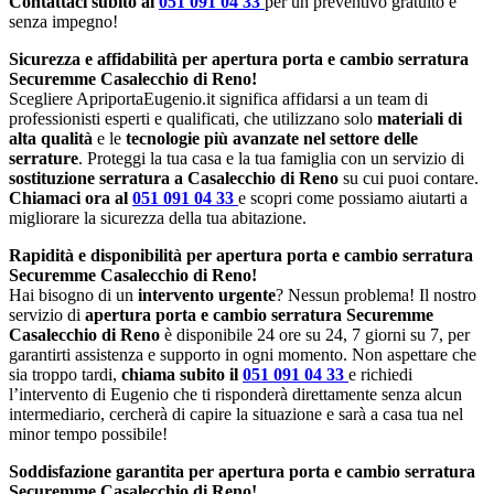
Contattaci subito al
051 091 04 33
per un preventivo gratuito e
senza impegno!
Sicurezza e affidabilità per apertura porta e cambio serratura
Securemme Casalecchio di Reno!
Scegliere ApriportaEugenio.it significa affidarsi a un team di
professionisti esperti e qualificati, che utilizzano solo
materiali di
alta qualità
e le
tecnologie più avanzate nel settore delle
serrature
. Proteggi la tua casa e la tua famiglia con un servizio di
sostituzione serratura a Casalecchio di Reno
su cui puoi contare.
Chiamaci ora al
051 091 04 33
e scopri come possiamo aiutarti a
migliorare la sicurezza della tua abitazione.
Rapidità e disponibilità per apertura porta e cambio serratura
Securemme Casalecchio di Reno!
Hai bisogno di un
intervento urgente
? Nessun problema! Il nostro
servizio di
apertura porta e cambio serratura Securemme
Casalecchio di Reno
è disponibile 24 ore su 24, 7 giorni su 7, per
garantirti assistenza e supporto in ogni momento. Non aspettare che
sia troppo tardi,
chiama subito il
051 091 04 33
e richiedi
l’intervento di Eugenio che ti risponderà direttamente senza alcun
intermediario, cercherà di capire la situazione e sarà a casa tua nel
minor tempo possibile!
Soddisfazione garantita per apertura porta e cambio serratura
Securemme Casalecchio di Reno!