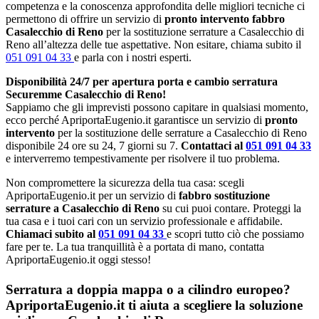
competenza e la conoscenza approfondita delle migliori tecniche ci
permettono di offrire un servizio di
pronto intervento fabbro
Casalecchio di Reno
per la sostituzione serrature a Casalecchio di
Reno all’altezza delle tue aspettative. Non esitare, chiama subito il
051 091 04 33
e parla con i nostri esperti.
Disponibilità 24/7 per apertura porta e cambio serratura
Securemme Casalecchio di Reno!
Sappiamo che gli imprevisti possono capitare in qualsiasi momento,
ecco perché ApriportaEugenio.it garantisce un servizio di
pronto
intervento
per la sostituzione delle serrature a Casalecchio di Reno
disponibile 24 ore su 24, 7 giorni su 7.
Contattaci al
051 091 04 33
e interverremo tempestivamente per risolvere il tuo problema.
Non compromettere la sicurezza della tua casa: scegli
ApriportaEugenio.it per un servizio di
fabbro sostituzione
serrature a Casalecchio di Reno
su cui puoi contare. Proteggi la
tua casa e i tuoi cari con un servizio professionale e affidabile.
Chiamaci subito al
051 091 04 33
e scopri tutto ciò che possiamo
fare per te. La tua tranquillità è a portata di mano, contatta
ApriportaEugenio.it oggi stesso!
Serratura a doppia mappa o a cilindro europeo?
ApriportaEugenio.it ti aiuta a scegliere la soluzione