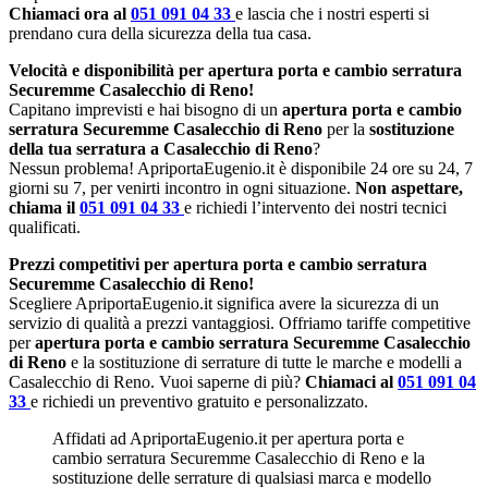
Chiamaci ora al
051 091 04 33
e lascia che i nostri esperti si
prendano cura della sicurezza della tua casa.
Velocità e disponibilità per apertura porta e cambio serratura
Securemme Casalecchio di Reno!
Capitano imprevisti e hai bisogno di un
apertura porta e cambio
serratura Securemme Casalecchio di Reno
per la
sostituzione
della tua serratura a Casalecchio di Reno
?
Nessun problema! ApriportaEugenio.it è disponibile 24 ore su 24, 7
giorni su 7, per venirti incontro in ogni situazione.
Non aspettare,
chiama il
051 091 04 33
e richiedi l’intervento dei nostri tecnici
qualificati.
Prezzi competitivi per apertura porta e cambio serratura
Securemme Casalecchio di Reno!
Scegliere ApriportaEugenio.it significa avere la sicurezza di un
servizio di qualità a prezzi vantaggiosi. Offriamo tariffe competitive
per
apertura porta e cambio serratura Securemme Casalecchio
di Reno
e la sostituzione di serrature di tutte le marche e modelli a
Casalecchio di Reno. Vuoi saperne di più?
Chiamaci al
051 091 04
33
e richiedi un preventivo gratuito e personalizzato.
Affidati ad ApriportaEugenio.it per apertura porta e
cambio serratura Securemme Casalecchio di Reno e la
sostituzione delle serrature di qualsiasi marca e modello