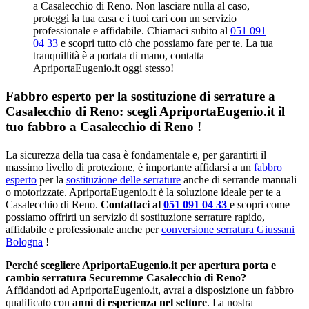
a Casalecchio di Reno. Non lasciare nulla al caso,
proteggi la tua casa e i tuoi cari con un servizio
professionale e affidabile. Chiamaci subito al
051 091
04 33
e scopri tutto ciò che possiamo fare per te. La tua
tranquillità è a portata di mano, contatta
ApriportaEugenio.it oggi stesso!
Fabbro esperto per la sostituzione di serrature a
Casalecchio di Reno: scegli ApriportaEugenio.it il
tuo fabbro a Casalecchio di Reno !
La sicurezza della tua casa è fondamentale e, per garantirti il
massimo livello di protezione, è importante affidarsi a un
fabbro
esperto
per la
sostituzione delle serrature
anche di serrande manuali
o motorizzate. ApriportaEugenio.it è la soluzione ideale per te a
Casalecchio di Reno.
Contattaci al
051 091 04 33
e scopri come
possiamo offrirti un servizio di sostituzione serrature rapido,
affidabile e professionale anche per
conversione serratura Giussani
Bologna
!
Perché scegliere ApriportaEugenio.it per apertura porta e
cambio serratura Securemme Casalecchio di Reno?
Affidandoti ad ApriportaEugenio.it, avrai a disposizione un fabbro
qualificato con
anni di esperienza nel settore
. La nostra