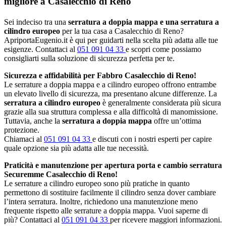
migliore a Casalecchio di Reno
Sei indeciso tra una
serratura a doppia mappa e una serratura a
cilindro europeo
per la tua casa a Casalecchio di Reno?
ApriportaEugenio.it è qui per guidarti nella scelta più adatta alle tue
esigenze. Contattaci al
051 091 04 33
e scopri come possiamo
consigliarti sulla soluzione di sicurezza perfetta per te.
Sicurezza e affidabilità per Fabbro Casalecchio di Reno!
Le serrature a doppia mappa e a cilindro europeo offrono entrambe
un elevato livello di sicurezza, ma presentano alcune differenze. La
serratura a cilindro europeo
è generalmente considerata più sicura
grazie alla sua struttura complessa e alla difficoltà di manomissione.
Tuttavia, anche la
serratura a doppia mappa
offre un’ottima
protezione.
Chiamaci al
051 091 04 33
e discuti con i nostri esperti per capire
quale opzione sia più adatta alle tue necessità.
Praticità e manutenzione per apertura porta e cambio serratura
Securemme Casalecchio di Reno!
Le serrature a cilindro europeo sono più pratiche in quanto
permettono di sostituire facilmente il cilindro senza dover cambiare
l’intera serratura. Inoltre, richiedono una manutenzione meno
frequente rispetto alle serrature a doppia mappa. Vuoi saperne di
più? Contattaci al
051 091 04 33
per ricevere maggiori informazioni.