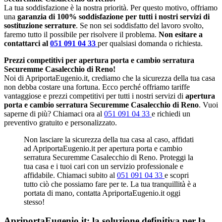
La tua soddisfazione è la nostra priorità. Per questo motivo, offriamo
una
garanzia di 100% soddisfazione per tutti i nostri servizi di
sostituzione serrature
. Se non sei soddisfatto del lavoro svolto,
faremo tutto il possibile per risolvere il problema.
Non esitare a
contattarci al
051 091 04 33
per qualsiasi domanda o richiesta.
Prezzi competitivi per apertura porta e cambio serratura
Securemme Casalecchio di Reno!
Noi di ApriportaEugenio.it, crediamo che la sicurezza della tua casa
non debba costare una fortuna. Ecco perché offriamo tariffe
vantaggiose e prezzi competitivi per tutti i nostri servizi di
apertura
porta e cambio serratura Securemme Casalecchio di Reno
. Vuoi
saperne di più? Chiamaci ora al
051 091 04 33
e richiedi un
preventivo gratuito e personalizzato.
Non lasciare la sicurezza della tua casa al caso, affidati
ad ApriportaEugenio.it per apertura porta e cambio
serratura Securemme Casalecchio di Reno. Proteggi la
tua casa e i tuoi cari con un servizio professionale e
affidabile. Chiamaci subito al
051 091 04 33
e scopri
tutto ciò che possiamo fare per te. La tua tranquillità è a
portata di mano, contatta ApriportaEugenio.it oggi
stesso!
ApriportaEugenio.it: la soluzione definitiva per la