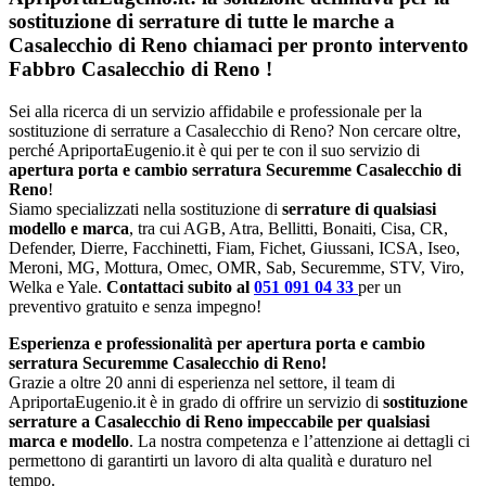
sostituzione di serrature di tutte le marche a
Casalecchio di Reno chiamaci per pronto intervento
Fabbro Casalecchio di Reno
!
Sei alla ricerca di un servizio affidabile e professionale per la
sostituzione di serrature a Casalecchio di Reno? Non cercare oltre,
perché ApriportaEugenio.it è qui per te con il suo servizio di
apertura porta e cambio serratura Securemme Casalecchio di
Reno
!
Siamo specializzati nella sostituzione di
serrature di qualsiasi
modello e marca
, tra cui AGB, Atra, Bellitti, Bonaiti, Cisa, CR,
Defender, Dierre, Facchinetti, Fiam, Fichet, Giussani, ICSA, Iseo,
Meroni, MG, Mottura, Omec, OMR, Sab, Securemme, STV, Viro,
Welka e Yale.
Contattaci subito al
051 091 04 33
per un
preventivo gratuito e senza impegno!
Esperienza e professionalità per apertura porta e cambio
serratura Securemme Casalecchio di Reno!
Grazie a oltre 20 anni di esperienza nel settore, il team di
ApriportaEugenio.it è in grado di offrire un servizio di
sostituzione
serrature a Casalecchio di Reno impeccabile per qualsiasi
marca e modello
. La nostra competenza e l’attenzione ai dettagli ci
permettono di garantirti un lavoro di alta qualità e duraturo nel
tempo.