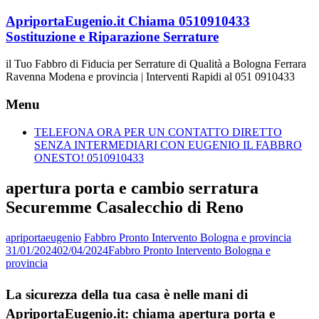
Vai
ApriportaEugenio.it Chiama 0510910433
al
Sostituzione e Riparazione Serrature
contenuto
il Tuo Fabbro di Fiducia per Serrature di Qualità a Bologna Ferrara
Ravenna Modena e provincia | Interventi Rapidi al 051 0910433
Menu
TELEFONA ORA PER UN CONTATTO DIRETTO
SENZA INTERMEDIARI CON EUGENIO IL FABBRO
ONESTO! 0510910433
apertura porta e cambio serratura
Securemme Casalecchio di Reno
apriportaeugenio
Fabbro Pronto Intervento Bologna e provincia
31/01/2024
02/04/2024
Fabbro Pronto Intervento Bologna e
provincia
La sicurezza della tua casa è nelle mani di
ApriportaEugenio.it: chiama apertura porta e