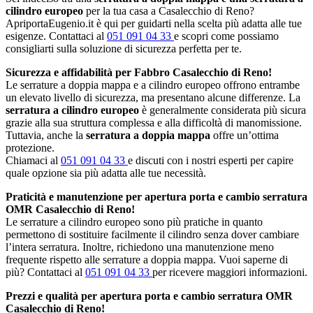
cilindro europeo
per la tua casa a Casalecchio di Reno?
ApriportaEugenio.it è qui per guidarti nella scelta più adatta alle tue
esigenze. Contattaci al
051 091 04 33
e scopri come possiamo
consigliarti sulla soluzione di sicurezza perfetta per te.
Sicurezza e affidabilità per Fabbro Casalecchio di Reno!
Le serrature a doppia mappa e a cilindro europeo offrono entrambe
un elevato livello di sicurezza, ma presentano alcune differenze. La
serratura a cilindro europeo
è generalmente considerata più sicura
grazie alla sua struttura complessa e alla difficoltà di manomissione.
Tuttavia, anche la
serratura a doppia mappa
offre un’ottima
protezione.
Chiamaci al
051 091 04 33
e discuti con i nostri esperti per capire
quale opzione sia più adatta alle tue necessità.
Praticità e manutenzione per apertura porta e cambio serratura
OMR Casalecchio di Reno!
Le serrature a cilindro europeo sono più pratiche in quanto
permettono di sostituire facilmente il cilindro senza dover cambiare
l’intera serratura. Inoltre, richiedono una manutenzione meno
frequente rispetto alle serrature a doppia mappa. Vuoi saperne di
più? Contattaci al
051 091 04 33
per ricevere maggiori informazioni.
Prezzi e qualità per apertura porta e cambio serratura OMR
Casalecchio di Reno!