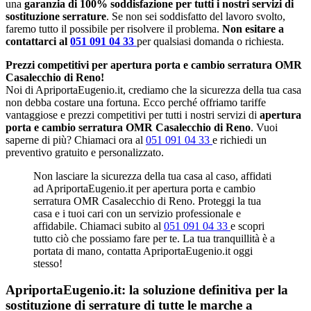
una
garanzia di 100% soddisfazione per tutti i nostri servizi di
sostituzione serrature
. Se non sei soddisfatto del lavoro svolto,
faremo tutto il possibile per risolvere il problema.
Non esitare a
contattarci al
051 091 04 33
per qualsiasi domanda o richiesta.
Prezzi competitivi per apertura porta e cambio serratura OMR
Casalecchio di Reno!
Noi di ApriportaEugenio.it, crediamo che la sicurezza della tua casa
non debba costare una fortuna. Ecco perché offriamo tariffe
vantaggiose e prezzi competitivi per tutti i nostri servizi di
apertura
porta e cambio serratura OMR Casalecchio di Reno
. Vuoi
saperne di più? Chiamaci ora al
051 091 04 33
e richiedi un
preventivo gratuito e personalizzato.
Non lasciare la sicurezza della tua casa al caso, affidati
ad ApriportaEugenio.it per apertura porta e cambio
serratura OMR Casalecchio di Reno. Proteggi la tua
casa e i tuoi cari con un servizio professionale e
affidabile. Chiamaci subito al
051 091 04 33
e scopri
tutto ciò che possiamo fare per te. La tua tranquillità è a
portata di mano, contatta ApriportaEugenio.it oggi
stesso!
ApriportaEugenio.it: la soluzione definitiva per la
sostituzione di serrature di tutte le marche a