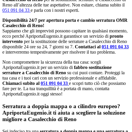
Reno all’altezza delle tue aspettative. Non esitare, chiama subito il
051 091 04 33
e parla con i nostri esperti.
Disponibilità 24/7 per apertura porta e cambio serratura OMR
Casalecchio di Reno!
Sappiamo che gli imprevisti possono capitare in qualsiasi momento,
ecco perché ApriportaEugenio.it garantisce un servizio di
pronto
intervento
per la sostituzione delle serrature a Casalecchio di Reno
disponibile 24 ore su 24, 7 giorni su 7.
Contattaci al
051 091 04 33
e interverremo tempestivamente per risolvere il tuo problema.
Non compromettere la sicurezza della tua casa: scegli
ApriportaEugenio.it per un servizio di
fabbro sostituzione
serrature a Casalecchio di Reno
su cui puoi contare. Proteggi la
tua casa e i tuoi cari con un servizio professionale e affidabile.
Chiamaci subito al
051 091 04 33
e scopri tutto ciò che possiamo
fare per te. La tua tranquillità è a portata di mano, contatta
ApriportaEugenio.it oggi stesso!
Serratura a doppia mappa o a cilindro europeo?
ApriportaEugenio.it ti aiuta a scegliere la soluzione
migliore a Casalecchio di Reno
Sei indeciso tra una
serratura a doppia mappa e una serratura a