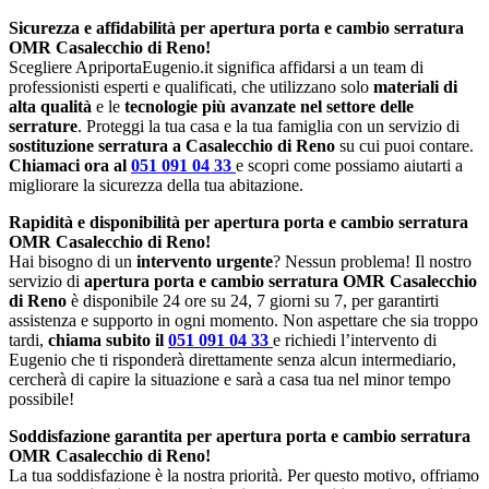
Sicurezza e affidabilità per apertura porta e cambio serratura
OMR Casalecchio di Reno!
Scegliere ApriportaEugenio.it significa affidarsi a un team di
professionisti esperti e qualificati, che utilizzano solo
materiali di
alta qualità
e le
tecnologie più avanzate nel settore delle
serrature
. Proteggi la tua casa e la tua famiglia con un servizio di
sostituzione serratura a Casalecchio di Reno
su cui puoi contare.
Chiamaci ora al
051 091 04 33
e scopri come possiamo aiutarti a
migliorare la sicurezza della tua abitazione.
Rapidità e disponibilità per apertura porta e cambio serratura
OMR Casalecchio di Reno!
Hai bisogno di un
intervento urgente
? Nessun problema! Il nostro
servizio di
apertura porta e cambio serratura OMR Casalecchio
di Reno
è disponibile 24 ore su 24, 7 giorni su 7, per garantirti
assistenza e supporto in ogni momento. Non aspettare che sia troppo
tardi,
chiama subito il
051 091 04 33
e richiedi l’intervento di
Eugenio che ti risponderà direttamente senza alcun intermediario,
cercherà di capire la situazione e sarà a casa tua nel minor tempo
possibile!
Soddisfazione garantita per apertura porta e cambio serratura
OMR Casalecchio di Reno!
La tua soddisfazione è la nostra priorità. Per questo motivo, offriamo