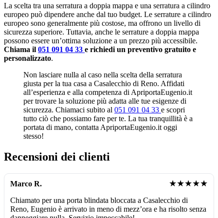
La scelta tra una serratura a doppia mappa e una serratura a cilindro
europeo può dipendere anche dal tuo budget. Le serrature a cilindro
europeo sono generalmente più costose, ma offrono un livello di
sicurezza superiore. Tuttavia, anche le serrature a doppia mappa
possono essere un’ottima soluzione a un prezzo più accessibile.
Chiama il
051 091 04 33
e richiedi un preventivo gratuito e
personalizzato
.
Non lasciare nulla al caso nella scelta della serratura
giusta per la tua casa a Casalecchio di Reno. Affidati
all’esperienza e alla competenza di ApriportaEugenio.it
per trovare la soluzione più adatta alle tue esigenze di
sicurezza. Chiamaci subito al
051 091 04 33
e scopri
tutto ciò che possiamo fare per te. La tua tranquillità è a
portata di mano, contatta ApriportaEugenio.it oggi
stesso!
Recensioni dei clienti
★★★★★
Marco R.
Chiamato per una porta blindata bloccata a Casalecchio di
Reno, Eugenio è arrivato in meno di mezz’ora e ha risolto senza
danneggiare nulla. Servizio impeccabile!