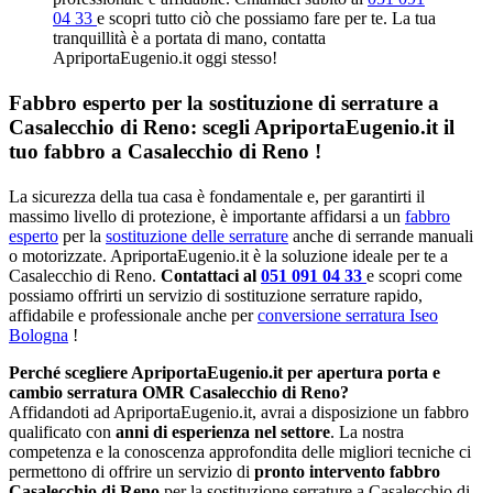
04 33
e scopri tutto ciò che possiamo fare per te. La tua
tranquillità è a portata di mano, contatta
ApriportaEugenio.it oggi stesso!
Fabbro esperto per la sostituzione di serrature a
Casalecchio di Reno: scegli ApriportaEugenio.it il
tuo fabbro a Casalecchio di Reno !
La sicurezza della tua casa è fondamentale e, per garantirti il
massimo livello di protezione, è importante affidarsi a un
fabbro
esperto
per la
sostituzione delle serrature
anche di serrande manuali
o motorizzate. ApriportaEugenio.it è la soluzione ideale per te a
Casalecchio di Reno.
Contattaci al
051 091 04 33
e scopri come
possiamo offrirti un servizio di sostituzione serrature rapido,
affidabile e professionale anche per
conversione serratura Iseo
Bologna
!
Perché scegliere ApriportaEugenio.it per apertura porta e
cambio serratura OMR Casalecchio di Reno?
Affidandoti ad ApriportaEugenio.it, avrai a disposizione un fabbro
qualificato con
anni di esperienza nel settore
. La nostra
competenza e la conoscenza approfondita delle migliori tecniche ci
permettono di offrire un servizio di
pronto intervento fabbro
Casalecchio di Reno
per la sostituzione serrature a Casalecchio di