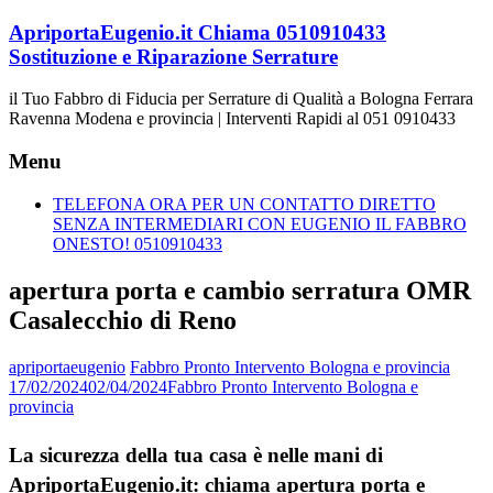
Vai
ApriportaEugenio.it Chiama 0510910433
al
Sostituzione e Riparazione Serrature
contenuto
il Tuo Fabbro di Fiducia per Serrature di Qualità a Bologna Ferrara
Ravenna Modena e provincia | Interventi Rapidi al 051 0910433
Menu
TELEFONA ORA PER UN CONTATTO DIRETTO
SENZA INTERMEDIARI CON EUGENIO IL FABBRO
ONESTO! 0510910433
apertura porta e cambio serratura OMR
Casalecchio di Reno
apriportaeugenio
Fabbro Pronto Intervento Bologna e provincia
17/02/2024
02/04/2024
Fabbro Pronto Intervento Bologna e
provincia
La sicurezza della tua casa è nelle mani di
ApriportaEugenio.it: chiama apertura porta e