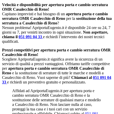
Velocità e disponibilità per apertura porta e cambio serratura
OMR Casalecchio di Reno!
Capitano imprevisti e hai bisogno di un
apertura porta e cambio
serratura OMR Casalecchio di Reno
per la
sostituzione della tua
serratura a Casalecchio di Reno
?
Nessun problema! ApriportaEugenio.it è disponibile 24 ore su 24, 7
giorni su 7, per venirti incontro in ogni situazione.
Non aspettare,
chiama il
051 091 04 33
e richiedi l’intervento dei nostri tecnici
qualificati.
Prezzi competitivi per apertura porta e cambio serratura OMR
Casalecchio di Reno!
Scegliere ApriportaEugenio.it significa avere la sicurezza di un
servizio di qualità a prezzi vantaggiosi. Offriamo tariffe competitive
per
apertura porta e cambio serratura OMR Casalecchio di
Reno
e la sostituzione di serrature di tutte le marche e modelli a
Casalecchio di Reno. Vuoi saperne di più?
Chiamaci al
051 091 04
33
e richiedi un preventivo gratuito e personalizzato.
Affidati ad ApriportaEugenio.it per apertura porta e
cambio serratura OMR Casalecchio di Reno e la
sostituzione delle serrature di qualsiasi marca e modello
a Casalecchio di Reno. Non lasciare nulla al caso,
proteggi la tua casa e i tuoi cari con un servizio
professionale e affidabile. Chiamaci subito al
051 091