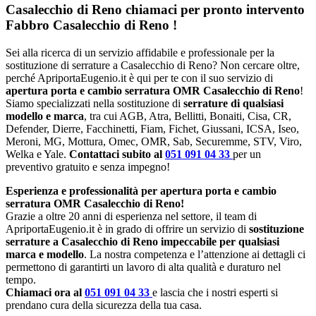
Casalecchio di Reno chiamaci per pronto intervento
Fabbro Casalecchio di Reno
!
Sei alla ricerca di un servizio affidabile e professionale per la
sostituzione di serrature a Casalecchio di Reno? Non cercare oltre,
perché ApriportaEugenio.it è qui per te con il suo servizio di
apertura porta e cambio serratura OMR Casalecchio di Reno
!
Siamo specializzati nella sostituzione di
serrature di qualsiasi
modello e marca
, tra cui AGB, Atra, Bellitti, Bonaiti, Cisa, CR,
Defender, Dierre, Facchinetti, Fiam, Fichet, Giussani, ICSA, Iseo,
Meroni, MG, Mottura, Omec, OMR, Sab, Securemme, STV, Viro,
Welka e Yale.
Contattaci subito al
051 091 04 33
per un
preventivo gratuito e senza impegno!
Esperienza e professionalità per apertura porta e cambio
serratura OMR Casalecchio di Reno!
Grazie a oltre 20 anni di esperienza nel settore, il team di
ApriportaEugenio.it è in grado di offrire un servizio di
sostituzione
serrature a Casalecchio di Reno impeccabile per qualsiasi
marca e modello
. La nostra competenza e l’attenzione ai dettagli ci
permettono di garantirti un lavoro di alta qualità e duraturo nel
tempo.
Chiamaci ora al
051 091 04 33
e lascia che i nostri esperti si
prendano cura della sicurezza della tua casa.