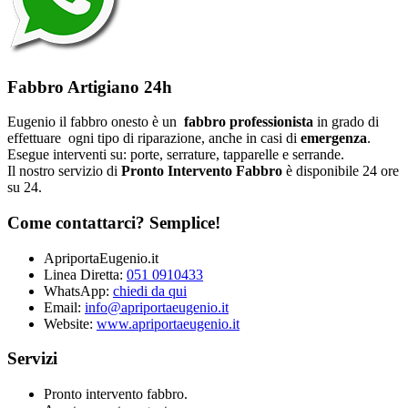
Fabbro Artigiano 24h
Eugenio il fabbro onesto è un
fabbro professionista
in grado di
effettuare ogni tipo di riparazione, anche in casi di
emergenza
.
Esegue interventi su: porte, serrature, tapparelle e serrande.
Il nostro servizio di
Pronto Intervento Fabbro
è disponibile 24 ore
su 24.
Come contattarci? Semplice!
ApriportaEugenio.it
Linea Diretta:
051 0910433
WhatsApp:
chiedi da qui
Email:
info@apriportaeugenio.it
Website:
www.apriportaeugenio.it
Servizi
Pronto intervento fabbro.