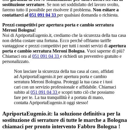
sostituzione serrature
. Se non sei soddisfatto del lavoro svolto,
faremo tutto il possibile per risolvere il problema.
Non esitare a
contattarci al
051 091 04 33
per qualsiasi domanda o richiesta.
Prezzi competitivi per apertura porta e cambio serratura
Meroni Bologna!
Noi di ApriportaEugenio.it, crediamo che la sicurezza della tua casa
non debba costare una fortuna. Ecco perché offriamo tariffe
vantaggiose e prezzi competitivi per tutti i nostri servizi di
apertura
porta e cambio serratura Meroni Bologna
. Vuoi saperne di più?
Chiamaci ora al
051 091 04 33
e richiedi un preventivo gratuito e
personalizzato.
Non lasciare la sicurezza della tua casa al caso, affidati
ad ApriportaEugenio.it per apertura porta e cambio
serratura Meroni Bologna. Proteggi la tua casa e i tuoi
cari con un servizio professionale e affidabile. Chiamaci
subito al
051 091 04 33
e scopri tutto ciò che possiamo
fare per te. La tua tranquillità è a portata di mano,
contatta ApriportaEugenio.it oggi stesso!
ApriportaEugenio.it: la soluzione definitiva per la
sostituzione di serrature di tutte le marche a Bologna
chiamaci per pronto intervento
Fabbro Bologna
!