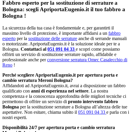
Fabbro esperto per la sostituzione di serrature a
Bologna: scegli ApriportaEugenio.it il tuo fabbro a
Bologna !
La sicurezza della tua casa è fondamentale e, per garantirti il
massimo livello di protezione, è importante affidarsi a un
fabbro
esperto
per la
sostituzione delle serrature
anche di serrande manuali
o motorizzate. ApriportaEugenio.it è la soluzione ideale per te a
Bologna.
Contattaci al
051 091 04 33
e scopri come possiamo
offrirti un servizio di sostituzione serrature rapido, affidabile e
professionale anche per
conversione serratura Omec Casalecchio di
Reno
!
Perché scegliere ApriportaEugenio.it per apertura porta e
cambio serratura Meroni Bologna?
Affidandoti ad ApriportaEugenio.it, avrai a disposizione un fabbro
qualificato con
anni di esperienza nel settore
. La nostra
competenza e la conoscenza approfondita delle migliori tecniche ci
permettono di offrire un servizio di
pronto intervento fabbro
Bologna
per la sostituzione serrature a Bologna all’altezza delle tue
aspettative. Non esitare, chiama subito il
051 091 04 33
e parla con i
nostri esperti.
Disponibilità 24/7 per apertura porta e cambio serratura