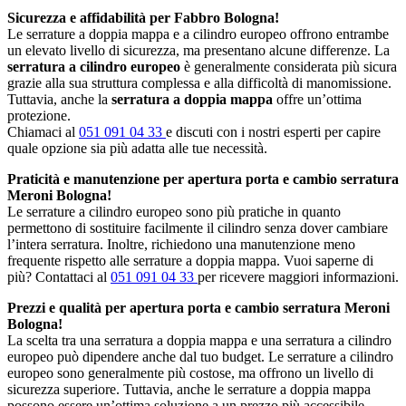
Sicurezza e affidabilità per Fabbro Bologna!
Le serrature a doppia mappa e a cilindro europeo offrono entrambe
un elevato livello di sicurezza, ma presentano alcune differenze. La
serratura a cilindro europeo
è generalmente considerata più sicura
grazie alla sua struttura complessa e alla difficoltà di manomissione.
Tuttavia, anche la
serratura a doppia mappa
offre un’ottima
protezione.
Chiamaci al
051 091 04 33
e discuti con i nostri esperti per capire
quale opzione sia più adatta alle tue necessità.
Praticità e manutenzione per apertura porta e cambio serratura
Meroni Bologna!
Le serrature a cilindro europeo sono più pratiche in quanto
permettono di sostituire facilmente il cilindro senza dover cambiare
l’intera serratura. Inoltre, richiedono una manutenzione meno
frequente rispetto alle serrature a doppia mappa. Vuoi saperne di
più? Contattaci al
051 091 04 33
per ricevere maggiori informazioni.
Prezzi e qualità per apertura porta e cambio serratura Meroni
Bologna!
La scelta tra una serratura a doppia mappa e una serratura a cilindro
europeo può dipendere anche dal tuo budget. Le serrature a cilindro
europeo sono generalmente più costose, ma offrono un livello di
sicurezza superiore. Tuttavia, anche le serrature a doppia mappa
possono essere un’ottima soluzione a un prezzo più accessibile.