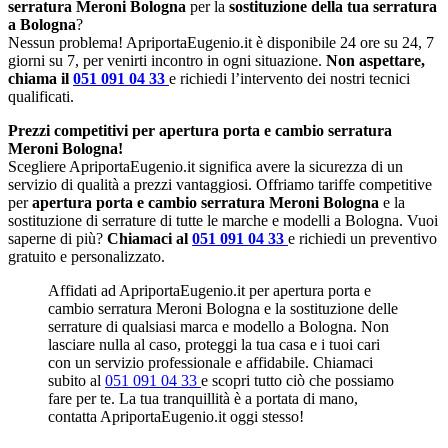
serratura Meroni Bologna
per la
sostituzione della tua serratura
a Bologna
?
Nessun problema! ApriportaEugenio.it è disponibile 24 ore su 24, 7
giorni su 7, per venirti incontro in ogni situazione.
Non aspettare,
chiama il
051 091 04 33
e richiedi l’intervento dei nostri tecnici
qualificati.
Prezzi competitivi per apertura porta e cambio serratura
Meroni Bologna!
Scegliere ApriportaEugenio.it significa avere la sicurezza di un
servizio di qualità a prezzi vantaggiosi. Offriamo tariffe competitive
per
apertura porta e cambio serratura Meroni Bologna
e la
sostituzione di serrature di tutte le marche e modelli a Bologna. Vuoi
saperne di più?
Chiamaci al
051 091 04 33
e richiedi un preventivo
gratuito e personalizzato.
Affidati ad ApriportaEugenio.it per apertura porta e
cambio serratura Meroni Bologna e la sostituzione delle
serrature di qualsiasi marca e modello a Bologna. Non
lasciare nulla al caso, proteggi la tua casa e i tuoi cari
con un servizio professionale e affidabile. Chiamaci
subito al
051 091 04 33
e scopri tutto ciò che possiamo
fare per te. La tua tranquillità è a portata di mano,
contatta ApriportaEugenio.it oggi stesso!