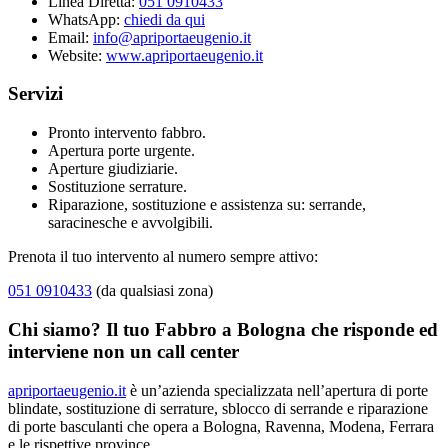
Linea Diretta:
051 0910433
WhatsApp:
chiedi da qui
Email:
info@apriportaeugenio.it
Website:
www.apriportaeugenio.it
Servizi
Pronto intervento fabbro.
Apertura porte urgente.
Aperture giudiziarie.
Sostituzione serrature.
Riparazione, sostituzione e assistenza su: serrande,
saracinesche e avvolgibili.
Prenota il tuo intervento al numero sempre attivo:
051 0910433
(da qualsiasi zona)
Chi siamo? Il tuo Fabbro a Bologna che risponde ed
interviene non un call center
apriportaeugenio.it
è un’azienda specializzata nell’apertura di porte
blindate, sostituzione di serrature, sblocco di serrande e riparazione
di porte basculanti che opera a Bologna, Ravenna, Modena, Ferrara
e le rispettive province.