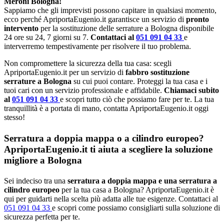
Meroni Bologna!
Sappiamo che gli imprevisti possono capitare in qualsiasi momento,
ecco perché ApriportaEugenio.it garantisce un servizio di
pronto
intervento
per la sostituzione delle serrature a Bologna disponibile
24 ore su 24, 7 giorni su 7.
Contattaci al
051 091 04 33
e
interverremo tempestivamente per risolvere il tuo problema.
Non compromettere la sicurezza della tua casa: scegli
ApriportaEugenio.it per un servizio di
fabbro sostituzione
serrature a Bologna
su cui puoi contare. Proteggi la tua casa e i
tuoi cari con un servizio professionale e affidabile.
Chiamaci subito
al
051 091 04 33
e scopri tutto ciò che possiamo fare per te. La tua
tranquillità è a portata di mano, contatta ApriportaEugenio.it oggi
stesso!
Serratura a doppia mappa o a cilindro europeo?
ApriportaEugenio.it ti aiuta a scegliere la soluzione
migliore a Bologna
Sei indeciso tra una
serratura a doppia mappa e una serratura a
cilindro europeo
per la tua casa a Bologna? ApriportaEugenio.it è
qui per guidarti nella scelta più adatta alle tue esigenze. Contattaci al
051 091 04 33
e scopri come possiamo consigliarti sulla soluzione di
sicurezza perfetta per te.