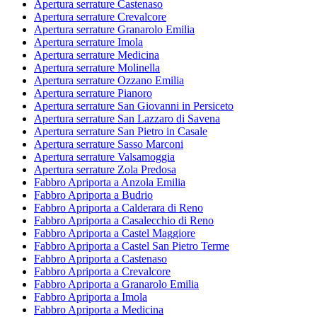
Apertura serrature Castenaso
Apertura serrature Crevalcore
Apertura serrature Granarolo Emilia
Apertura serrature Imola
Apertura serrature Medicina
Apertura serrature Molinella
Apertura serrature Ozzano Emilia
Apertura serrature Pianoro
Apertura serrature San Giovanni in Persiceto
Apertura serrature San Lazzaro di Savena
Apertura serrature San Pietro in Casale
Apertura serrature Sasso Marconi
Apertura serrature Valsamoggia
Apertura serrature Zola Predosa
Fabbro Apriporta a Anzola Emilia
Fabbro Apriporta a Budrio
Fabbro Apriporta a Calderara di Reno
Fabbro Apriporta a Casalecchio di Reno
Fabbro Apriporta a Castel Maggiore
Fabbro Apriporta a Castel San Pietro Terme
Fabbro Apriporta a Castenaso
Fabbro Apriporta a Crevalcore
Fabbro Apriporta a Granarolo Emilia
Fabbro Apriporta a Imola
Fabbro Apriporta a Medicina