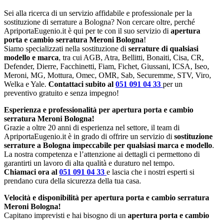
Sei alla ricerca di un servizio affidabile e professionale per la
sostituzione di serrature a Bologna? Non cercare oltre, perché
ApriportaEugenio.it è qui per te con il suo servizio di
apertura
porta e cambio serratura Meroni Bologna
!
Siamo specializzati nella sostituzione di
serrature di qualsiasi
modello e marca
, tra cui AGB, Atra, Bellitti, Bonaiti, Cisa, CR,
Defender, Dierre, Facchinetti, Fiam, Fichet, Giussani, ICSA, Iseo,
Meroni, MG, Mottura, Omec, OMR, Sab, Securemme, STV, Viro,
Welka e Yale.
Contattaci subito al
051 091 04 33
per un
preventivo gratuito e senza impegno!
Esperienza e professionalità per apertura porta e cambio
serratura Meroni Bologna!
Grazie a oltre 20 anni di esperienza nel settore, il team di
ApriportaEugenio.it è in grado di offrire un servizio di
sostituzione
serrature a Bologna impeccabile per qualsiasi marca e modello
.
La nostra competenza e l’attenzione ai dettagli ci permettono di
garantirti un lavoro di alta qualità e duraturo nel tempo.
Chiamaci ora al
051 091 04 33
e lascia che i nostri esperti si
prendano cura della sicurezza della tua casa.
Velocità e disponibilità per apertura porta e cambio serratura
Meroni Bologna!
Capitano imprevisti e hai bisogno di un
apertura porta e cambio