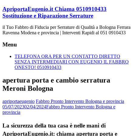
Vai
ApriportaEugenio.it Chiama 0510910433
al
Sostituzione e Riparazione Serrature
contenuto
il Tuo Fabbro di Fiducia per Serrature di Qualità a Bologna Ferrara
Ravenna Modena e provincia | Interventi Rapidi al 051 0910433
Menu
TELEFONA ORA PER UN CONTATTO DIRETTO
SENZA INTERMEDIARI CON EUGENIO IL FABBRO
ONESTO! 0510910433
apertura porta e cambio serratura
Meroni Bologna
apriportaeugenio
Fabbro Pronto Intervento Bologna e provincia
05/07/2023
02/04/2024
Fabbro Pronto Intervento Bologna e
provincia
La sicurezza della tua casa è nelle mani di
ApriportaEugenio.it: chiama apertura porta e