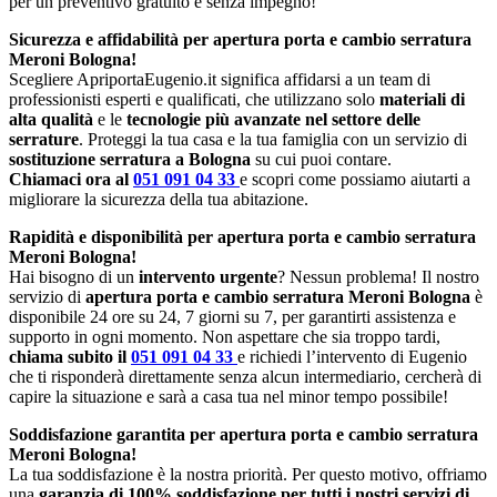
per un preventivo gratuito e senza impegno!
Sicurezza e affidabilità per apertura porta e cambio serratura
Meroni Bologna!
Scegliere ApriportaEugenio.it significa affidarsi a un team di
professionisti esperti e qualificati, che utilizzano solo
materiali di
alta qualità
e le
tecnologie più avanzate nel settore delle
serrature
. Proteggi la tua casa e la tua famiglia con un servizio di
sostituzione serratura a Bologna
su cui puoi contare.
Chiamaci ora al
051 091 04 33
e scopri come possiamo aiutarti a
migliorare la sicurezza della tua abitazione.
Rapidità e disponibilità per apertura porta e cambio serratura
Meroni Bologna!
Hai bisogno di un
intervento urgente
? Nessun problema! Il nostro
servizio di
apertura porta e cambio serratura Meroni Bologna
è
disponibile 24 ore su 24, 7 giorni su 7, per garantirti assistenza e
supporto in ogni momento. Non aspettare che sia troppo tardi,
chiama subito il
051 091 04 33
e richiedi l’intervento di Eugenio
che ti risponderà direttamente senza alcun intermediario, cercherà di
capire la situazione e sarà a casa tua nel minor tempo possibile!
Soddisfazione garantita per apertura porta e cambio serratura
Meroni Bologna!
La tua soddisfazione è la nostra priorità. Per questo motivo, offriamo
una
garanzia di 100% soddisfazione per tutti i nostri servizi di