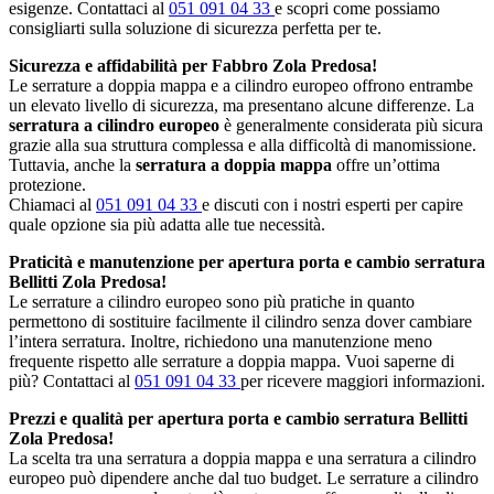
esigenze. Contattaci al
051 091 04 33
e scopri come possiamo
consigliarti sulla soluzione di sicurezza perfetta per te.
Sicurezza e affidabilità per Fabbro Zola Predosa!
Le serrature a doppia mappa e a cilindro europeo offrono entrambe
un elevato livello di sicurezza, ma presentano alcune differenze. La
serratura a cilindro europeo
è generalmente considerata più sicura
grazie alla sua struttura complessa e alla difficoltà di manomissione.
Tuttavia, anche la
serratura a doppia mappa
offre un’ottima
protezione.
Chiamaci al
051 091 04 33
e discuti con i nostri esperti per capire
quale opzione sia più adatta alle tue necessità.
Praticità e manutenzione per apertura porta e cambio serratura
Bellitti Zola Predosa!
Le serrature a cilindro europeo sono più pratiche in quanto
permettono di sostituire facilmente il cilindro senza dover cambiare
l’intera serratura. Inoltre, richiedono una manutenzione meno
frequente rispetto alle serrature a doppia mappa. Vuoi saperne di
più? Contattaci al
051 091 04 33
per ricevere maggiori informazioni.
Prezzi e qualità per apertura porta e cambio serratura Bellitti
Zola Predosa!
La scelta tra una serratura a doppia mappa e una serratura a cilindro
europeo può dipendere anche dal tuo budget. Le serrature a cilindro