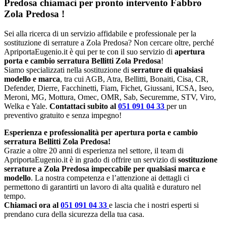
Predosa chiamaci per pronto intervento
Fabbro
Zola Predosa
!
Sei alla ricerca di un servizio affidabile e professionale per la
sostituzione di serrature a Zola Predosa? Non cercare oltre, perché
ApriportaEugenio.it è qui per te con il suo servizio di
apertura
porta e cambio serratura Bellitti Zola Predosa
!
Siamo specializzati nella sostituzione di
serrature di qualsiasi
modello e marca
, tra cui AGB, Atra, Bellitti, Bonaiti, Cisa, CR,
Defender, Dierre, Facchinetti, Fiam, Fichet, Giussani, ICSA, Iseo,
Meroni, MG, Mottura, Omec, OMR, Sab, Securemme, STV, Viro,
Welka e Yale.
Contattaci subito al
051 091 04 33
per un
preventivo gratuito e senza impegno!
Esperienza e professionalità per apertura porta e cambio
serratura Bellitti Zola Predosa!
Grazie a oltre 20 anni di esperienza nel settore, il team di
ApriportaEugenio.it è in grado di offrire un servizio di
sostituzione
serrature a Zola Predosa impeccabile per qualsiasi marca e
modello
. La nostra competenza e l’attenzione ai dettagli ci
permettono di garantirti un lavoro di alta qualità e duraturo nel
tempo.
Chiamaci ora al
051 091 04 33
e lascia che i nostri esperti si
prendano cura della sicurezza della tua casa.