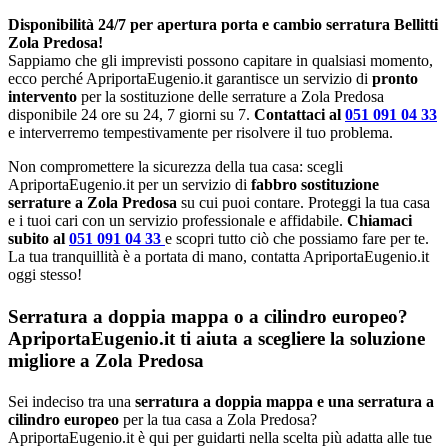
Disponibilità 24/7 per apertura porta e cambio serratura Bellitti
Zola Predosa!
Sappiamo che gli imprevisti possono capitare in qualsiasi momento,
ecco perché ApriportaEugenio.it garantisce un servizio di
pronto
intervento
per la sostituzione delle serrature a Zola Predosa
disponibile 24 ore su 24, 7 giorni su 7.
Contattaci al
051 091 04 33
e interverremo tempestivamente per risolvere il tuo problema.
Non compromettere la sicurezza della tua casa: scegli
ApriportaEugenio.it per un servizio di
fabbro sostituzione
serrature a Zola Predosa
su cui puoi contare. Proteggi la tua casa
e i tuoi cari con un servizio professionale e affidabile.
Chiamaci
subito al
051 091 04 33
e scopri tutto ciò che possiamo fare per te.
La tua tranquillità è a portata di mano, contatta ApriportaEugenio.it
oggi stesso!
Serratura a doppia mappa o a cilindro europeo?
ApriportaEugenio.it ti aiuta a scegliere la soluzione
migliore a Zola Predosa
Sei indeciso tra una
serratura a doppia mappa e una serratura a
cilindro europeo
per la tua casa a Zola Predosa?
ApriportaEugenio.it è qui per guidarti nella scelta più adatta alle tue