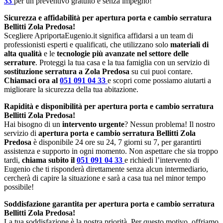
33
per un preventivo gratuito e senza impegno!
Sicurezza e affidabilità per apertura porta e cambio serratura
Bellitti Zola Predosa!
Scegliere ApriportaEugenio.it significa affidarsi a un team di
professionisti esperti e qualificati, che utilizzano solo
materiali di
alta qualità
e le
tecnologie più avanzate nel settore delle
serrature
. Proteggi la tua casa e la tua famiglia con un servizio di
sostituzione serratura a Zola Predosa
su cui puoi contare.
Chiamaci ora al
051 091 04 33
e scopri come possiamo aiutarti a
migliorare la sicurezza della tua abitazione.
Rapidità e disponibilità per apertura porta e cambio serratura
Bellitti Zola Predosa!
Hai bisogno di un
intervento urgente
? Nessun problema! Il nostro
servizio di
apertura porta e cambio serratura Bellitti Zola
Predosa
è disponibile 24 ore su 24, 7 giorni su 7, per garantirti
assistenza e supporto in ogni momento. Non aspettare che sia troppo
tardi,
chiama subito il
051 091 04 33
e richiedi l’intervento di
Eugenio che ti risponderà direttamente senza alcun intermediario,
cercherà di capire la situazione e sarà a casa tua nel minor tempo
possibile!
Soddisfazione garantita per apertura porta e cambio serratura
Bellitti Zola Predosa!
La tua soddisfazione è la nostra priorità. Per questo motivo, offriamo