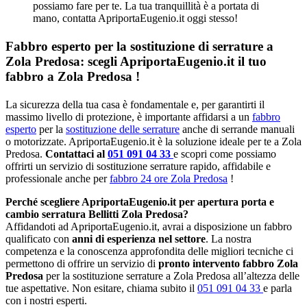
possiamo fare per te. La tua tranquillità è a portata di
mano, contatta ApriportaEugenio.it oggi stesso!
Fabbro esperto per la sostituzione di serrature a
Zola Predosa: scegli ApriportaEugenio.it il tuo
fabbro a Zola Predosa !
La sicurezza della tua casa è fondamentale e, per garantirti il
massimo livello di protezione, è importante affidarsi a un
fabbro
esperto
per la
sostituzione delle serrature
anche di serrande manuali
o motorizzate. ApriportaEugenio.it è la soluzione ideale per te a Zola
Predosa.
Contattaci al
051 091 04 33
e scopri come possiamo
offrirti un servizio di sostituzione serrature rapido, affidabile e
professionale anche per
fabbro 24 ore Zola Predosa
!
Perché scegliere ApriportaEugenio.it per apertura porta e
cambio serratura Bellitti Zola Predosa?
Affidandoti ad ApriportaEugenio.it, avrai a disposizione un fabbro
qualificato con
anni di esperienza nel settore
. La nostra
competenza e la conoscenza approfondita delle migliori tecniche ci
permettono di offrire un servizio di
pronto intervento fabbro Zola
Predosa
per la sostituzione serrature a Zola Predosa all’altezza delle
tue aspettative. Non esitare, chiama subito il
051 091 04 33
e parla
con i nostri esperti.