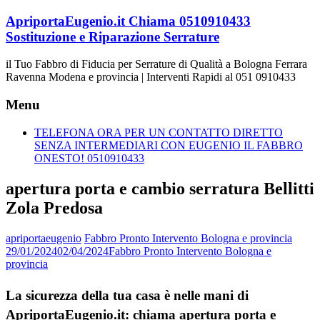
Vai
ApriportaEugenio.it Chiama 0510910433
al
Sostituzione e Riparazione Serrature
contenuto
il Tuo Fabbro di Fiducia per Serrature di Qualità a Bologna Ferrara
Ravenna Modena e provincia | Interventi Rapidi al 051 0910433
Menu
TELEFONA ORA PER UN CONTATTO DIRETTO
SENZA INTERMEDIARI CON EUGENIO IL FABBRO
ONESTO! 0510910433
apertura porta e cambio serratura Bellitti
Zola Predosa
apriportaeugenio
Fabbro Pronto Intervento Bologna e provincia
29/01/2024
02/04/2024
Fabbro Pronto Intervento Bologna e
provincia
La sicurezza della tua casa è nelle mani di
ApriportaEugenio.it: chiama apertura porta e