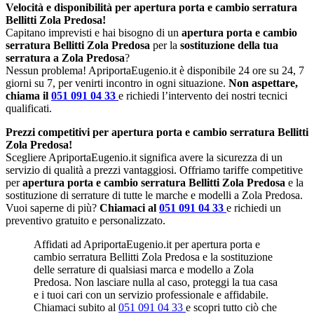
Velocità e disponibilità per apertura porta e cambio serratura
Bellitti Zola Predosa!
Capitano imprevisti e hai bisogno di un
apertura porta e cambio
serratura Bellitti Zola Predosa
per la
sostituzione della tua
serratura a Zola Predosa
?
Nessun problema! ApriportaEugenio.it è disponibile 24 ore su 24, 7
giorni su 7, per venirti incontro in ogni situazione.
Non aspettare,
chiama il
051 091 04 33
e richiedi l’intervento dei nostri tecnici
qualificati.
Prezzi competitivi per apertura porta e cambio serratura Bellitti
Zola Predosa!
Scegliere ApriportaEugenio.it significa avere la sicurezza di un
servizio di qualità a prezzi vantaggiosi. Offriamo tariffe competitive
per
apertura porta e cambio serratura Bellitti Zola Predosa
e la
sostituzione di serrature di tutte le marche e modelli a Zola Predosa.
Vuoi saperne di più?
Chiamaci al
051 091 04 33
e richiedi un
preventivo gratuito e personalizzato.
Affidati ad ApriportaEugenio.it per apertura porta e
cambio serratura Bellitti Zola Predosa e la sostituzione
delle serrature di qualsiasi marca e modello a Zola
Predosa. Non lasciare nulla al caso, proteggi la tua casa
e i tuoi cari con un servizio professionale e affidabile.
Chiamaci subito al
051 091 04 33
e scopri tutto ciò che