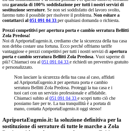
una
garanzia di 100% soddisfazione per tutti i nostri servizi di
sostituzione serrature
. Se non sei soddisfatto del lavoro svolto,
faremo tutto il possibile per risolvere il problema.
Non esitare a
contattarci al
051 091 04 33
per qualsiasi domanda o richiesta.
Prezzi competitivi per apertura porta e cambio serratura Bellitti
Zola Predosa!
Noi di ApriportaEugenio.it, crediamo che la sicurezza della tua casa
non debba costare una fortuna. Ecco perché offriamo tariffe
vantaggiose e prezzi competitivi per tutti i nostri servizi di
apertura
porta e cambio serratura Bellitti Zola Predosa
. Vuoi saperne di
più? Chiamaci ora al
051 091 04 33
e richiedi un preventivo gratuito
e personalizzato.
Non lasciare la sicurezza della tua casa al caso, affidati
ad ApriportaEugenio.it per apertura porta e cambio
serratura Bellitti Zola Predosa. Proteggi la tua casa e i
tuoi cari con un servizio professionale e affidabile.
Chiamaci subito al
051 091 04 33
e scopri tutto ciò che
possiamo fare per te. La tua tranquillità è a portata di
mano, contatta ApriportaEugenio.it oggi stesso!
ApriportaEugenio.it: la soluzione definitiva per la
sostituzione di serrature di tutte le marche a Zola